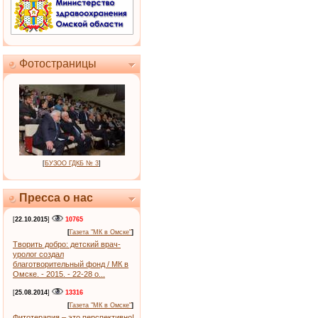
Фотостраницы
[
БУЗОО ГДКБ № 3
]
Пресса о нас
[
22.10.2015
]
10765
[
Газета "МК в Омске"
]
Творить добро: детский врач-
уролог создал
благотворительный фонд / МК в
Омске. - 2015. - 22-28 о...
[
25.08.2014
]
13316
[
Газета "МК в Омске"
]
Фитотерапия – это перспективно!