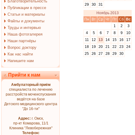
Благотворительность
29
30
31
Публикации в прессе
Ноябрь 2013
Статьи и материалы
Пн
Вт
Ср
Чт
Пт
Сб
Вс
Файлы и документы
1
2
3
Труды и интервью
4
5
6
7
8
9
10
Наша фотогалерея
11
12
13
14
15
16
17
Наши партнёры
18
19
20
21
22
23
24
Вопрос доктору
25
26
27
28
29
30
Как нас найти
Напишите нам
Прийти к нам
Амбулаторный приём
специалиста по лечению
расстройств мочеиспускания
ведётся на базе
Детского медицинского центра
"До 16-ти"
Адрес:
г. Омск,
пр-кт Комарова, 11/1
Клиника "Левобережная"
Телефон: