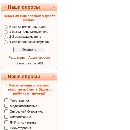
Наши опросы
Встаёт ли Ваш ребёнок в туалет
ночью?
Никогда или очень редко
1 раз за ночь каждую ночь
2-3 раза каждую ночь
4 или более раз каждую ночь
[
·
]
Результаты
Архив опросов
Всего ответов:
469
Наши опросы
Какие методики реально
помогли избавить Вашего
ребёнка от энуреза?
Фитотерапия
Медикаментозные
Энурезный будильник
Физиолечение
ЛФК и гимнастика
Психотерапия