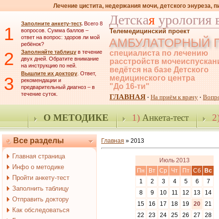
Лечение цистита, недержания мочи, детского энуреза, 
Детска
я
урология 
Заполните анкету-тест
.
Всего 8
1
вопросов. Сумма баллов –
Телемедицинский проект
ответ на вопрос: здоров ли мой
АМБУЛАТОРНЫЙ 
ребёнок?
2
Заполняйте таблицу
в течение
специалиста по лечению
двух дней. Обратите внимание
расстройств мочеиспускан
на инструкцию по ней.
ведётся на базе Детского
Вышлите их доктору
. Ответ,
3
медицинского центра
рекомендации и
"До 16-ти"
предварительный диагноз – в
течение суток.
ГЛАВНАЯ
На приём к врачу
Вопр
·
·
О МЕТОДИКЕ
1)
Анкета-тест
2
Все разделы
Главная
»
2013
Главная страница
Июль 2013
Инфо о методике
Пн
Вт
Ср
Чт
Пт
Сб
Вс
Пройти анкету-тест
1
2
3
4
5
6
7
Заполнить таблицу
8
9
10
11
12
13
14
Отправить доктору
15
16
17
18
19
20
21
Как обследоваться
22
23
24
25
26
27
28