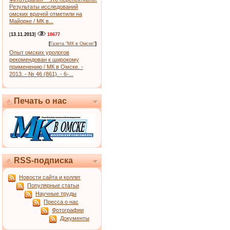
Результаты исследований
омских врачей отметили на
Майорке / МК в...
[
13.11.2013
]
10677
[
Газета "МК в Омске"
]
Опыт омских урологов
рекомендован к широкому
применению / МК в Омске. -
2013. - № 46 (861). - 6-...
Печать о нас
RSS-подписка
Новости сайта и коллег
Популярные статьи
Научные труды
Пресса о нас
Фотографии
Документы