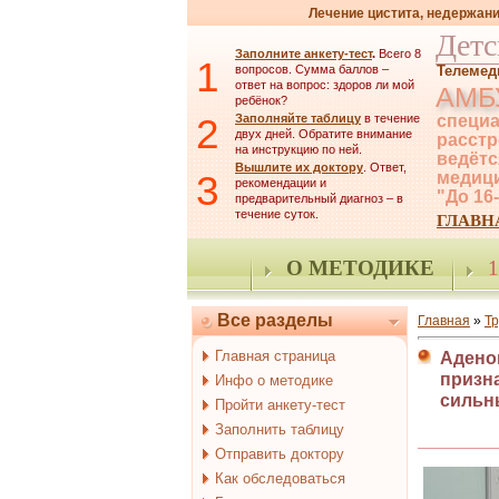
Лечение цистита, недержани
Детс
Заполните анкету-тест
.
Всего 8
1
вопросов. Сумма баллов –
Телемед
ответ на вопрос: здоров ли мой
АМБ
ребёнок?
2
Заполняйте таблицу
в течение
специа
двух дней. Обратите внимание
расстр
на инструкцию по ней.
ведётс
Вышлите их доктору
. Ответ,
3
медици
рекомендации и
"До 16
предварительный диагноз – в
течение суток.
ГЛАВН
О МЕТОДИКЕ
1
Все разделы
Главная
»
Тр
Главная страница
Аденом
призн
Инфо о методике
сильн
Пройти анкету-тест
Заполнить таблицу
Отправить доктору
Как обследоваться