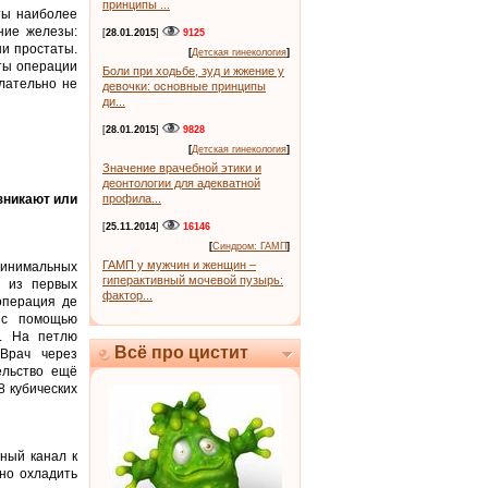
принципы ...
ты наиболее
ние железы:
[
28.01.2015
]
9125
ни простаты.
[
Детская гинекология
]
аты операции
Боли при ходьбе, зуд и жжение у
лательно не
девочки: основные принципы
ди...
[
28.01.2015
]
9828
[
Детская гинекология
]
Значение врачебной этики и
деонтологии для адекватной
зникают или
профила...
[
25.11.2014
]
16146
[
Синдром: ГАМП
]
ГАМП у мужчин и женщин –
минимальных
гиперактивный мочевой пузырь:
у из первых
фактор...
операция де
 с помощью
м. На петлю
Всё про цистит
 Врач через
ельство ещё
 кубических
ный канал к
но охладить