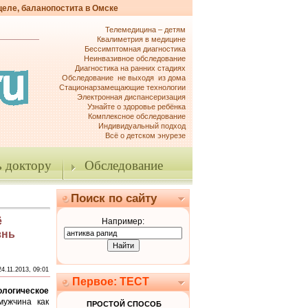
целе, баланопостита в Омске
Телемедицина – детям
Квалиметрия в медицине
Бессимптомная диагностика
Неинвазивное обследование
Диагностика на ранних стадиях
Обследование не выходя из дома
Стационарзамещающие технологии
Электронная диспансеризация
Узнайте о здоровье ребёнка
Комплексное обследование
Индивидуальный подход
Всё о детском энурезе
 доктору
Обследование
Поиск по сайту
ё
Например:
знь
24.11.2013, 09:01
Первое: ТЕСТ
огическое
ужчина как
ПРОСТОЙ СПОСОБ