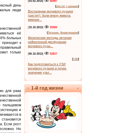
[
03.02.2014
]
66987
расный день
[
Цистит у женщин
]
ожилые люди
Воспаление мочевого пузыря
(цистит): боли внизу живота,
жжение...
[
15.10.2013
]
55560
ачественной
ниматься её
[
Лечение: Физиотерапия
]
о 6% больных
Физические методы лечения
нейрогенной дисфункции
т приходит к
мочевого пузы...
неправильный
может только
[
06.10.2013
]
52817
[
УЗИ
]
Как подготовиться к УЗИ
мочевого пузыря и почек,
значение ульт...
1-й год жизни
ко для рака
ачественной
ачественной
м пальцевом
систенцию и
личивается в
 становится
а. Если рост
есложно. Но