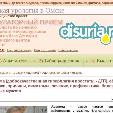
я мочи, детского энуреза, пиелонефрита, болезней почек, фимоза, варико
ка
я
урология в Омске
ицинский проект
УЛАТОРНЫЙ ПРИЁМ
листа по лечению
ойств мочеиспускания
я на базе Детского
нского центра
-ти"
АЯ
На приём к врачу
Вопрос онлайн
Написать нам
·
·
·
)
Анкета-тест
2)
Таблица-дневник
3)
Выслать
уды и интервью
»
Аденома
»
Аденома: вопросы и ответы
а (доброкачественная гиперплазия простаты - ДГП), е
аки, причины, симптомы, лечение, профилактика: боле
ых мужчин
Аденома – самое частое урол
заболевание у мужчин.
Чем сильнее м