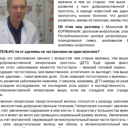
мужчина и чем он старше, тем выше 
развития у него доброкачественной 
простаты, в народе известной как аден
пропустить начало болезни, что делат
развилась, каковы её признаки, каковы по
Об этом наш разговор
с
Михаилом В
КОРЯКИНЫМ, урологом-андрологом, гла
Республиканского центра репродукции
планирования семьи, академиком Е
академии андрологии.
ЕЛЬНО ли от аденомы не застрахован ни один мужчина?
льку это заболевание связано с возрастом: чем старше мужчина, тем выше
доброкачественной гиперплазии простаты (ДГП). Ещё одним факт
ния этого заболевания является тестостерон – мужской половой гормон:
дукция тестостерона, чем мужественнее, атлетичнее он выглядит, тем выше
ия аденомы – такая мужская доля... Если секреция тестостерона у мужчины 
ть развития заболевания невелика. У евнухов, например, ДГП никогда не разв
оследние исследования, не последнюю роль играет и наследственность: 
доброкачественной гиперплазии выше, если ею страдали или страда
и.
твенная гиперплазия предстательной железы относится к разряду заболева
 многолетним доброкачественным течением. Гиперплазия означает увеличен
 счёт увеличения содержания в нём клеток. С возрастом у большинства муж
ся и может во много раз превышать нормальный размер железы. Увеличени
за счёт внутренней, окружающей мочеиспускательный канал части простаты.
ь себе предстательную железу, как яблоко, а мочеиспускательный кан