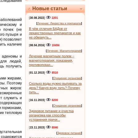
сследования
Новые статьи
[
30.08.2022
]
2201
заболеваний
[
Лечение: Лекарства и препараты
]
ническому и
В чём отличия БАДов от
 почек (не
лекарственных препаратов и как
ого пузыря и
не обмануть...
и) позволяет
лить наличие
[
08.04.2016
]
10494
[
Лечение: Магнитотерапия
]
т аденомы и
Лечение магнитным полем –
магнитотерапия: показания,
 для людей,
противопоказ...
щь получить
[
01.12.2015
]
8510
ными жирами,
[
Очищение организма
]
езы. Поэтому
Сколько воды нужно выпивать за
тных жиров:
день? Какую воду пить? Почему
пить...
безжиренные
т служить и
[
16.11.2015
]
8200
 содержащих
[
Очищение организма
]
 гормонами,
Здоровое питание и очистка
шие тепловую
организма как способы
устранения причи...
[
15.11.2015
]
8046
едстательная
[
Здоровое питание
]
ы содержится