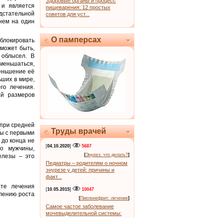
Здоровые органы и процесс
 и является
пищеварения: 12 простых
дстательной
советов для уст...
нем на один
О памперсах
блокировать
 может быть,
 облысел. В
меньшаться,
еньшение её
ьших в мире,
го лечения.
ий размеров
 при средней
Труды врачей
ты с первыми
 до конца не
[
04.10.2020
]
5687
го мужчины,
[
Энурез: что делать?
]
елезы – это
Педиатры – родителям о ночном
энурезе у детей: причины и
факт...
ате лечения
[
10.05.2015
]
10047
лению роста
[
Пиелонефрит: лечение
]
Самое частое заболевание
мочевыделительной системы: