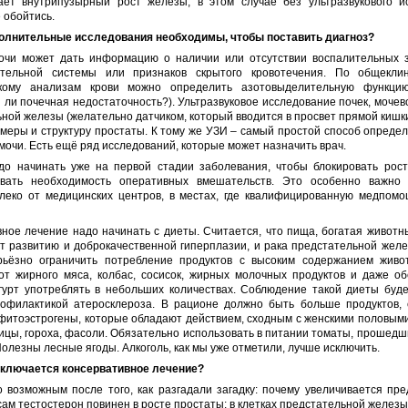
ает внутрипузырный рост железы, в этом случае без ультразвукового и
 обойтись.
полнительные исследования необходимы, чтобы поставить диагноз?
очи может дать информацию о наличии или отсутствии воспалительных 
тельной системы или признаков скрытого кровотечения. По общекли
скому анализам крови можно определить азотовыделительную функцию
 ли почечная недостаточность?). Ультразвуковое исследование почек, мочев
ной железы (желательно датчиком, который вводится в просвет прямой кишк
меры и структуру простаты. К тому же УЗИ – самый простой способ опреде
мочи. Есть ещё ряд исследований, которые может назначить врач.
до начинать уже на первой стадии заболевания, чтобы блокировать рос
вать необходимость оперативных вмешательств. Это особенно важно
леко от медицинских центров, в местах, где квалифицированную медпомо
ное лечение надо начинать с диеты. Считается, что пища, богатая живот
т развитию и доброкачественной гиперплазии, и рака предстательной жел
рьёзно ограничить потребление продуктов с высоким содержанием живо
 от жирного мяса, колбас, сосисок, жирных молочных продуктов и даже о
огурт употреблять в небольших количествах. Соблюдение такой диеты буде
офилактикой атеросклероза. В рационе должно быть больше продуктов,
фитоэстрогены, которые обладают действием, сходным с женскими половыми
вицы, гороха, фасоли. Обязательно использовать в питании томаты, прошед
Полезны лесные ягоды. Алкоголь, как мы уже отметили, лучше исключить.
заключается консервативное лечение?
 возможным после того, как разгадали загадку: почему увеличивается пр
сам тестостерон повинен в росте простаты: в клетках предстательной желез