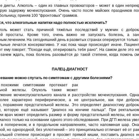
е диеты. Алкоголь – один из главных провокаторов – может в один непрек
трую задержку мочеиспускания. Очень часто после майских праздников п
больницу, приняв 100 "фронтовых" граммов.
ся, что алкогольные напитки надо полностью исключить?
голь может стать причиной тяжёлых последствий у мужчин с доброк
ей простаты. Кроме того, очень важно не запускать болезнь, а за
ым лечением. На сегодняшний день в развитых странах оперируется тольк
льные лечатся консервативно. У нас пока чаще происходит иначе. Пациен
тот ему говорит: "Походи ещё, оперировать тебя рано". На самом деле это 
зачем ждать, пока болезнь разовьётся до такой степени, когда помочь с
ПАЛЕЦ-ДИАГНОСТ
левание можно спутать по симптомам с другими болезнями?
охожими симптомами протекает рак
льной железы. Опухоль также может
ужение мочеиспускательного канала и расстройство мочеиспускания. Одна
олее характерно периферическое, а не центральное, как при доброк
и, поражение предстательной железы. Это определяет диагностику доброк
и, которую ещё называют "диагноз на кончике пальца". При ректально
ии врач может определить размер и форму предстательной железы, её кон
иагноз только на основании одного этого обследования. При ДГП железа уве
 в поперечном, и в продольном направлениях, часто напоминая шар. Она
ой, но однородной, без уплотнений – это принципиально отличает её от рак
ольшей степени происходит в просвет прямой кишки, поставить диагноз н