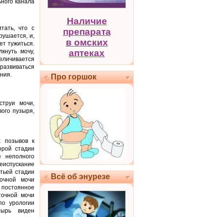
ьного канала
Наличие
тать, что с
препарата
рушается, и,
в омских
ет тужиться.
кнуть мочу,
аптеках
еличивается
 развиваться
ния.
Про горшок
струи мочи,
ого пузыря,
х позывов к
орой стадии
е неполного
еиспускание
тьей стадии
Всё об энурезе
точной мочи
я постоянное
точной мочи
по урологии
зырь виден