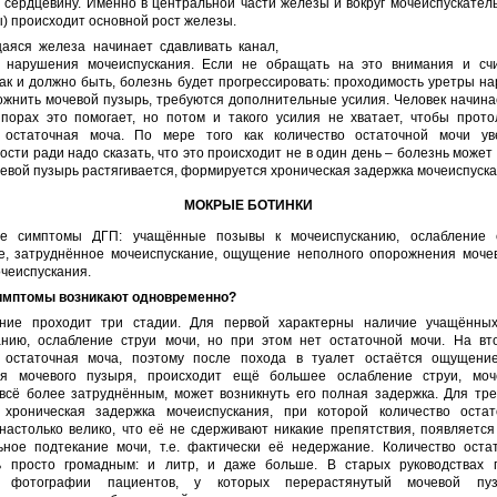
сердцевину. Именно в центральной части железы и вокруг мочеиспускател
) происходит основной рост железы.
аяся железа начинает сдавливать канал,
 нарушения мочеиспускания. Если не обращать на это внимания и счи
ак и должно быть, болезнь будет прогрессировать: проходимость уретры на
жнить мочевой пузырь, требуются дополнительные усилия. Человек начина
порах это помогает, но потом и такого усилия не хватает, чтобы протол
 остаточная моча. По мере того как количество остаточной мочи ув
ости ради надо сказать, что это происходит не в один день – болезнь может
чевой пузырь растягивается, формируется хроническая задержка мочеиспуска
МОКРЫЕ БОТИНКИ
ие симптомы ДГП: учащённые позывы к мочеиспусканию, ослабление 
е, затруднённое мочеиспускание, ощущение неполного опорожнения мочев
чеиспускания.
симптомы возникают одновременно?
ние проходит три стадии. Для первой характерны наличие учащённы
анию, ослабление струи мочи, но при этом нет остаточной мочи. На вт
 остаточная моча, поэтому после похода в туалет остаётся ощущени
я мочевого пузыря, происходит ещё большее ослабление струи, моч
 всё более затруднённым, может возникнуть его полная задержка. Для тре
 хроническая задержка мочеиспускания, при которой количество оста
настолько велико, что её не сдерживают никакие препятствия, появляетс
ьное подтекание мочи, т.е. фактически её недержание. Количество оста
 просто громадным: и литр, и даже больше. В старых руководствах 
я фотографии пациентов, у которых перерастянутый мочевой пу