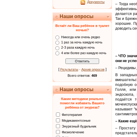
Документы
– Тогда не
эффективны
делается ра
Наши опросы
Так и Брежн
хорошие. П
Встаёт ли Ваш ребёнок в туалет
доводить се
ночью?
Никогда или очень редко
1 раз за ночь каждую ночь
2-3 раза каждую ночь
4 или более раз каждую ночь
– ЧТО знач
они не усп
– Рецидивы 
[
·
]
Результаты
Архив опросов
В западных
Всего ответов:
469
вмешательс
подобную о
Наши опросы
Голля, ил
эндоскопа,
Какие методики реально
подаётся т
помогли избавить Вашего
мочеиспуск
ребёнка от энуреза?
называют "
сантиметров
Фитотерапия
Медикаментозные
– Какие ещ
Энурезный будильник
– Простату
Физиолечение
предстател