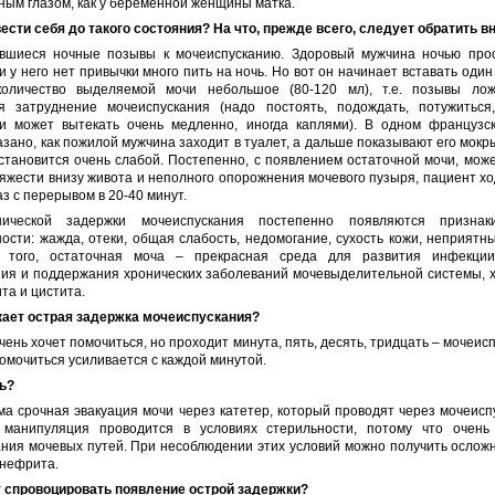
ым глазом, как у беременной женщины матка.
вести себя до такого состояния? На что, прежде всего, следует обратить 
вшиеся ночные позывы к мочеиспусканию. Здоровый мужчина ночью про
и у него нет привычки много пить на ночь. Но вот он начинает вставать один 
оличество выделяемой мочи небольшое (80-120 мл), т.е. позывы ло
я затруднение мочеиспускания (надо постоять, подождать, потужиться
и может вытекать очень медленно, иногда каплями). В одном французс
зано, как пожилой мужчина заходит в туалет, а дальше показывают его мокр
становится очень слабой. Постепенно, с появлением остаточной мочи, мож
жести внизу живота и неполного опорожнения мочевого пузыря, пациент хо
аз с перерывом в 20-40 минут.
нической задержки мочеиспускания постепенно появляются признак
ости: жажда, отеки, общая слабость, недомогание, сухость кожи, неприятн
 того, остаточная моча – прекрасная среда для развития инфекции
ния и поддержания хронических заболеваний мочевыделительной системы, х
а и цистита.
екает острая задержка мочеиспускания?
чень хочет помочиться, но проходит минута, пять, десять, тридцать – мочеисп
омочиться усиливается с каждой минутой.
ть?
а срочная эвакуация мочи через катетер, который проводят через мочеис
 манипуляция проводится в условиях стерильности, потому что очень
ния мочевых путей. При несоблюдении этих условий можно получить осложн
онефрита.
т спровоцировать появление острой задержки?