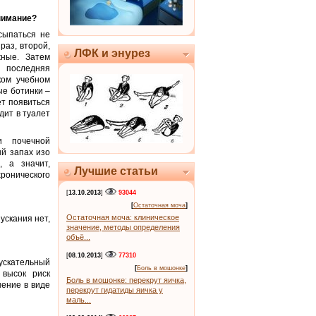
внимание?
сыпаться не
раз, второй,
ЛФК и энурез
жные. Затем
, последняя
ком учебном
ые ботинки –
ет появиться
дит в туалет
и почечной
ый запах изо
, а значит,
Лучшие статьи
ронического
[
13.10.2013
]
93044
[
Остаточная моча
]
Остаточная моча: клиническое
ускания нет,
значение, методы определения
объё...
[
08.10.2013
]
77310
пускательный
[
Боль в мошонке
]
 высок риск
Боль в мошонке: перекрут яичка,
ение в виде
перекрут гидатиды яичка у
маль...