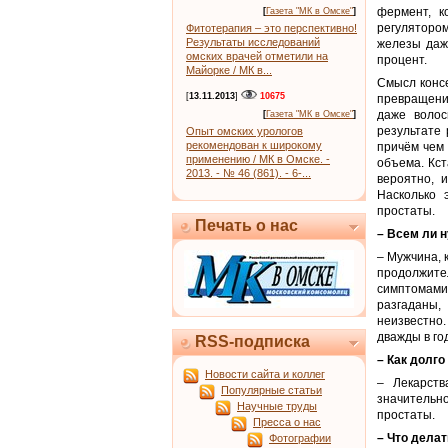
фермент, к
[
Газета "МК в Омске"
]
регуляторо
Фитотерапия – это перспективно!
Результаты исследований
железы даж
омских врачей отметили на
процент.
Майорке / МК в...
Смысл конс
[
13.11.2013
]
10675
превращение
даже волос
[
Газета "МК в Омске"
]
результате
Опыт омских урологов
рекомендован к широкому
причём чем
применению / МК в Омске. -
объема. Кст
2013. - № 46 (861). - 6-...
вероятно, 
Насколько 
простаты.
Печать о нас
– Всем ли 
– Мужчина, 
продолжител
симптомами 
разгаданы,
неизвестно
дважды в го
RSS-подписка
– Как долг
Новости сайта и коллег
– Лекарств
Популярные статьи
значительн
Научные труды
простаты.
Пресса о нас
– Что делат
Фотографии