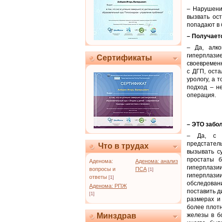
– Нарушени
вызвать ос
попадают в 
– Получает
– Да, алко
гиперплази
Сертификаты
своевременн
с ДГП, оста
урологу, а 
подход – не
операция.
– ЭТО забо
– Да, с п
предстате
Что в трудах
вызывать с
простаты б
Аденома:
Аденома: анализ
гиперплази
вопросы и
ПСА
[1]
гиперплази
ответы
[1]
обследован
Аденома: РПЖ
поставить д
[1]
размерах и
более плотн
Минздрав
железы в б