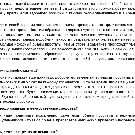
оторый трансформирует тестостерон в дигидротестостерон (ДГТ), он-то
м роста предстательной железы. Под действием этого гормона объем пре
е у практически здорового мужчины с каждым годом увеличивается в сред
ервативной терапии заключается в приёме препаратов, которые позволяют 
 тестостерона. Никаким образом на здоровье мужчины это не сказывается,
ы перестанут выпадать, если ко времени лечения мужчина совсем не
 регулярного приёма подобных лекарств предстательная железа начинает у
 больше исходный объём простаты, тем быстрее и заметнее происходит ум
ати, у наших соотечественников показатель объёма ДГП один из самых бол
из-за несвоевременного обращения к врачу и отсутствия соответствующе
эффективно лечение, нам помогает понять УЗИ по динамике изменен
нужна профилактика?
конечно, должен ещё дожить до доброкачественной гиперплазии простаты, а
ьности жизни 57 лет не каждому это удаётся... В то же время иногда пациен
приходят и в 40-42 года, а у других их не будет и в 70 лет. Секреты болезни
 поэтому, как будет происходить рост простаты у каждого конкретно
. Единственный реальный путь следить за состоянием предстательной ж
д посещать уролога.
о надо принимать лекарственные средства?
а надо принимать пожизненно, даже если объём простаты в результ
о уменьшился. Отказ от приёма препаратов неизбежно приведёт к возобнов
ь, если лекарства не помогают?