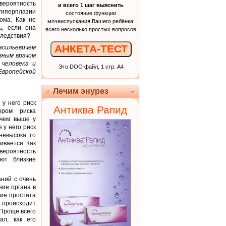
вероятность
и всего 1 шаг выяснить
гиперплазии
состояние функции
ома. Как не
мочеиспускания Вашего ребёнка:
ь, если она
всего несколько простых вопросов
следствия?
АНКЕТА-ТЕСТ
асильевичем
вным врачом
 человека и
Это DOC-файл, 1 стр. А4
вропейской
Лечим энурез
 у него риск
Антиква Рапид
ором риска
 чем выше у
 у него риск
невысока, то
ивается. Как
вероятность
ют близкие
ний с очень
ие органа в
чин простата
е происходит
 Проще всего
ал, как его