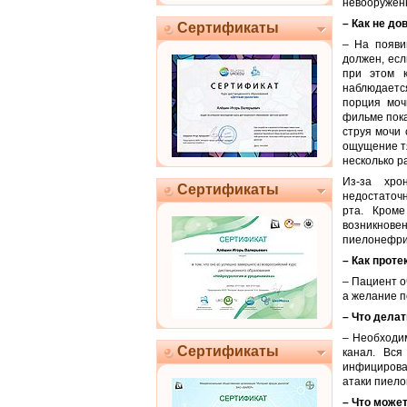
невооружённ
– Как не до
Сертификаты
– На появи
должен, есл
при этом к
наблюдаетс
порция моч
фильме пока
струя мочи 
ощущение тя
несколько р
Из-за хро
Сертификаты
недостаточн
рта. Кроме
возникнове
пиелонефрит
– Как прот
– Пациент о
а желание п
– Что дела
– Необходим
Сертификаты
канал. Вся
инфицирова
атаки пиел
– Что може