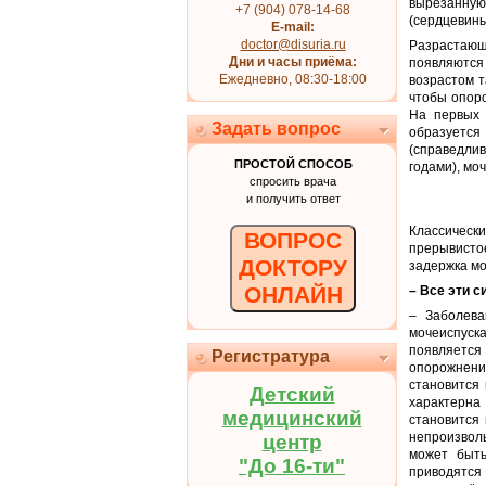
вырезанную 
+7 (904) 078-14-68
(сердцевины
E-mail:
doctor@disuria.ru
Разрастающ
Дни и часы приёма:
появляются
Ежедневно, 08:30-18:00
возрастом т
чтобы опоро
На первых 
Задать вопрос
образуется
(справедлив
ПРОСТОЙ СПОСОБ
годами), мо
спросить врача
и получить ответ
Классическ
ВОПРОС
прерывисто
ДОКТОРУ
задержка мо
ОНЛАЙН
– Все эти 
– Заболева
мочеиспуск
появляется
Регистратура
опорожнени
становится
Детский
характерна
медицинский
становится 
непроизвол
центр
может быть
"До 16-ти"
приводятс