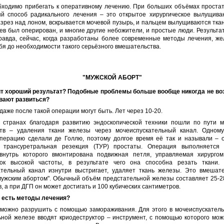
обходимо прибегать к оперативному лечению. При больших объёмах проста
й способ радикального лечения – это открытое хирургическое вылущива
зрез над лоном, вскрывается мочевой пузырь, и пальцем вылущиваются тка
ев был оперирован, и многие другие небожители, и простые люди. Результ
равда, сейчас, когда разработаны более современные методы лечения, же
бя до необходимости такого серьёзного вмешательства.
"МУЖСКОЙ АБОРТ"
ит хороший результат? Подобные проблемы больше вообще никогда не во
евают развиться?
даже после такой операции могут быть. Лет через 10-20.
 странах благодаря развитию эндоскопической техники пошли по пути 
тв – удаления ткани железы через мочеиспускательный канал. Одном
перацию сделали де Голлю, поэтому долгое время её так и называли – 
и трансуретральная резекция (ТУР) простаты. Операция выполняется
 внутрь которого вмонтирована подвижная петля, управляемая хирурго
ок высокой частоты, в результате чего она способна резать ткани.
ательный канал изнутри выстригает, удаляет ткань железы. Это вмешат
мужским абортом". Обычный объём предстательной железы составляет 25-28
, а при ДГП он может достигать и 100 кубических сантиметров.
ё есть методы лечения?
 можно разрушить с помощью замораживания. Для этого в мочеиспускатель
ьной железе вводят криодеструктор – инструмент, с помощью которого мож