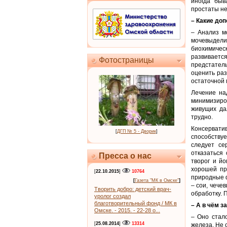
иногда быв
простаты не
– Какие до
– Анализ м
мочевыдели
биохимиче
развивается
Фотостраницы
предстатель
оценить раз
остаточной 
Лечение на
минимизиро
живущих да
трудно.
Консерватив
[
ДГП № 5 - Дворик
]
способствуе
следует се
отказаться
Пресса о нас
творог и й
хорошей пр
[
22.10.2015
]
10764
природные 
[
Газета "МК в Омске"
]
– сои, чече
Творить добро: детский врач-
обработку. 
уролог создал
благотворительный фонд / МК в
– А в чём 
Омске. - 2015. - 22-28 о...
– Оно стало
[
25.08.2014
]
13314
железа. Не 