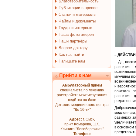
Благотворительность
Публикации в прессе
Статьи и материалы
Файлы и документы
Труды и интервью
Наша фотогалерея
Наши партнёры
Вопрос доктору
Как нас найти
– ДЕЙСТВИТ
Напишите нам
– Да, поско
развития 
возникнове
Прийти к нам
мужчины про
возникновен
Амбулаторный приём
и вероятнос
специалиста по лечению
показали п
расстройств мочеиспускания
развития 
ведётся на базе
родственник
Детского медицинского центра
Доброкачес
"До 16-ти"
медленным,
размерах за
Адрес:
г. Омск,
увеличивает
пр-кт Комарова, 11/1
в основном 
Клиника "Левобережная"
представит
Телефон: