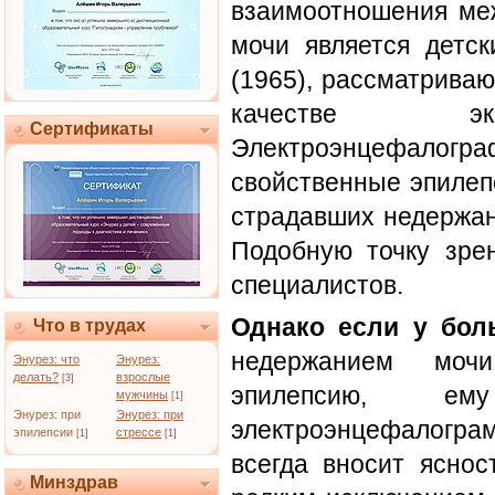
взаимоотношения ме
мочи является детс
(1965), рассматрива
качестве экв
Сертификаты
Электроэнцефало
свойственные эпилеп
страдавших недержани
Подобную точку зре
специалистов.
Однако если у бол
Что в трудах
недержанием моч
Энурез: что
Энурез:
делать?
взрослые
[3]
эпилепсию, ем
мужчины
[1]
Энурез: при
Энурез: при
электроэнцефалогра
эпилепсии
стрессе
[1]
[1]
всегда вносит яснос
Минздрав