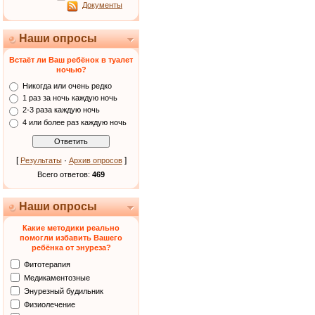
Документы
Наши опросы
Встаёт ли Ваш ребёнок в туалет
ночью?
Никогда или очень редко
1 раз за ночь каждую ночь
2-3 раза каждую ночь
4 или более раз каждую ночь
[
·
]
Результаты
Архив опросов
Всего ответов:
469
Наши опросы
Какие методики реально
помогли избавить Вашего
ребёнка от энуреза?
Фитотерапия
Медикаментозные
Энурезный будильник
Физиолечение