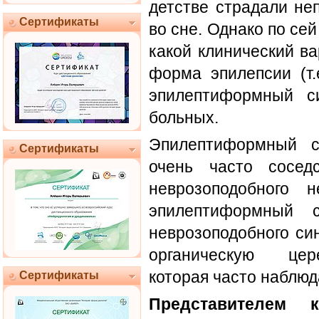
детстве страдали не
Сертификаты
во сне. Однако по сей
какой клинический в
форма эпилепсии (т.
эпилептиформный с
больных.
Эпилептиформный 
Сертификаты
очень часто сосед
неврозоподобного 
эпилептиформный 
неврозоподобного си
органическую цере
которая часто наблюд
Сертификаты
Представителем 