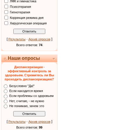
ЛФК и гимнастика
Психотерапия
Гипнотерапия
Коррекция режима дня
Хирургическая операция
[
·
]
Результаты
Архив опросов
Всего ответов:
74
Наши опросы
Диспансеризация -
эффективный контроль за
здоровьем. Стремитесь ли Вы
проходить диспансеризацию?
Безусловно "Да!"
Если находится время
Если проблемы со здоровьем
Нет, считаю, - не нужно
Не понимаю, зачем это
[
·
]
Результаты
Архив опросов
Всего ответов:
99