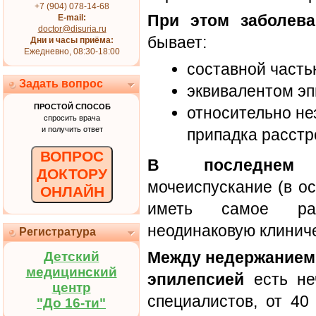
+7 (904) 078-14-68
При этом заболева
E-mail:
doctor@disuria.ru
бывает:
Дни и часы приёма:
Ежедневно, 08:30-18:00
составной часть
Задать вопрос
эквивалентом эп
ПРОСТОЙ СПОСОБ
относительно не
спросить врача
и получить ответ
припадка расстр
ВОПРОС
В последнем 
ДОКТОРУ
мочеиспускание (в о
ОНЛАЙН
иметь самое ра
неодинаковую клиниче
Регистратура
Между недержанием
Детский
медицинский
эпилепсией
есть не
центр
специалистов, от 40
"До 16-ти"