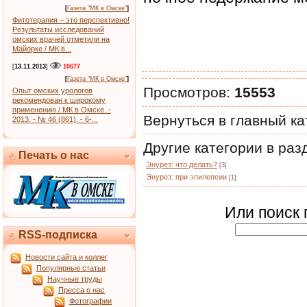
[
Газета "МК в Омске"
]
Фитотерапия – это перспективно!
Результаты исследований
омских врачей отметили на
Майорке / МК в...
[
13.11.2013
]
10677
[
Газета "МК в Омске"
]
Просмотров
:
15553
Опыт омских урологов
рекомендован к широкому
применению / МК в Омске. -
Вернуться в главный к
2013. - № 46 (861). - 6-...
Другие категории в ра
Печать о нас
Энурез: что делать?
[3]
Энурез: при эпилепсии
[1]
Или поиск 
RSS-подписка
Новости сайта и коллег
Популярные статьи
Научные труды
Пресса о нас
Фотографии