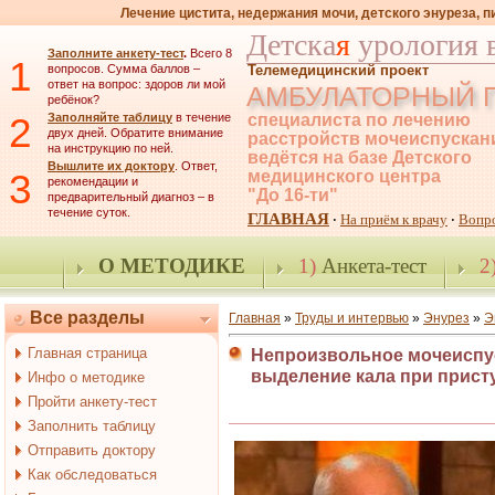
Лечение цистита, недержания мочи, детского энуреза, 
Детска
я
урология 
Заполните анкету-тест
.
Всего 8
1
вопросов. Сумма баллов –
Телемедицинский проект
ответ на вопрос: здоров ли мой
АМБУЛАТОРНЫЙ 
ребёнок?
2
Заполняйте таблицу
в течение
специалиста по лечению
двух дней. Обратите внимание
расстройств мочеиспускан
на инструкцию по ней.
ведётся на базе Детского
Вышлите их доктору
. Ответ,
3
медицинского центра
рекомендации и
"До 16-ти"
предварительный диагноз – в
течение суток.
ГЛАВНАЯ
На приём к врачу
Вопр
·
·
О МЕТОДИКЕ
1)
Анкета-тест
2
Все разделы
Главная
»
Труды и интервью
»
Энурез
»
Э
Главная страница
Непроизвольное мочеиспус
выделение кала при прист
Инфо о методике
Пройти анкету-тест
Заполнить таблицу
Отправить доктору
Как обследоваться