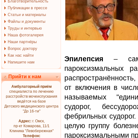
Благотворительность
Публикации в прессе
Статьи и материалы
Файлы и документы
Труды и интервью
Наша фотогалерея
Наши партнёры
Вопрос доктору
Как нас найти
Эпилепсия
– само
Напишите нам
пароксизмальных ра
Прийти к нам
распространённость,
от включения в числ
Амбулаторный приём
специалиста по лечению
называемых "едини
расстройств мочеиспускания
ведётся на базе
судорог, бессудо
Детского медицинского центра
"До 16-ти"
фебрильных судорог.
Адрес:
г. Омск,
целую группу болезн
пр-кт Комарова, 11/1
Клиника "Левобережная"
пароксизмальными пр
Телефон: