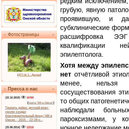
редким исключением,
грубую, явную патол
проявившую, и да
субклинические форм
Фотостраницы
расшифровка ЭЭ
квалификации н
эпилептолога.
Хотя между эпилепс
нет
отчётливой этиол
[
ДГП № 5 - Дворик
]
менее, нельзя и
Пресса о нас
сосуществования эти
[
22.10.2015
]
10765
то общих патогенетич
[
Газета "МК в Омске"
]
Творить добро: детский врач-
наблюдали больны
уролог создал
благотворительный фонд / МК в
пароксизмами, у к
Омске. - 2015. - 22-28 о...
ночное недержание м
[
25.08.2014
]
13316