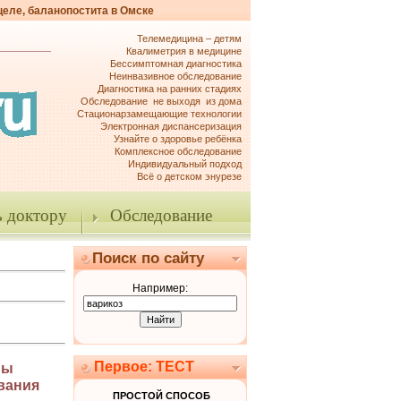
целе, баланопостита в Омске
Телемедицина – детям
Квалиметрия в медицине
Бессимптомная диагностика
Неинвазивное обследование
Диагностика на ранних стадиях
Обследование не выходя из дома
Стационарзамещающие технологии
Электронная диспансеризация
Узнайте о здоровье ребёнка
Комплексное обследование
Индивидуальный подход
Всё о детском энурезе
 доктору
Обследование
Поиск по сайту
Например:
Первое: ТЕСТ
пы
вания
ПРОСТОЙ СПОСОБ