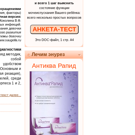
и всего 1 шаг выяснить
состояние функции
окращениями
ния, факторы)
мочеиспускания Вашего ребёнка:
лная версия:
всего несколько простых вопросов
Коколина В.Ф.
ных инфекций.
АНКЕТА-ТЕСТ
ания девочки
кого развития
темы девочки
Это DOC-файл, 1 стр. А4
ww.saugella.ru
иагностики
Лечим энурез
яд методик,
у собой
 удобством
Антиква Рапид
 Основным и
я реакция),
елей, среди
рпеса 1 и 2,
текст далее...