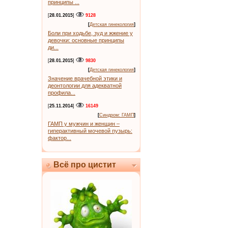
принципы ...
[
28.01.2015
]
9128
[
Детская гинекология
]
Боли при ходьбе, зуд и жжение у
девочки: основные принципы
ди...
[
28.01.2015
]
9830
[
Детская гинекология
]
Значение врачебной этики и
деонтологии для адекватной
профила...
[
25.11.2014
]
16149
[
Синдром: ГАМП
]
ГАМП у мужчин и женщин –
гиперактивный мочевой пузырь:
фактор...
Всё про цистит