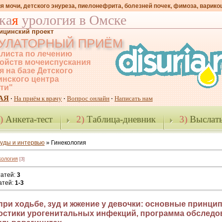
я мочи, детского энуреза, пиелонефрита, болезней почек, фимоза, варико
ка
я
урология в Омске
ицинский проект
УЛАТОРНЫЙ ПРИЁМ
листа по лечению
ойств мочеиспускания
я на базе Детского
нского центра
-ти"
АЯ
На приём к врачу
Вопрос онлайн
Написать нам
·
·
·
)
Анкета-тест
2)
Таблица-дневник
3)
Выслать
уды и интервью
» Гинекология
кология
[3]
татей
:
3
атей
:
1-3
при ходьбе, зуд и жжение у девочки: основные принци
остики урогенитальных инфекций, программа обследо