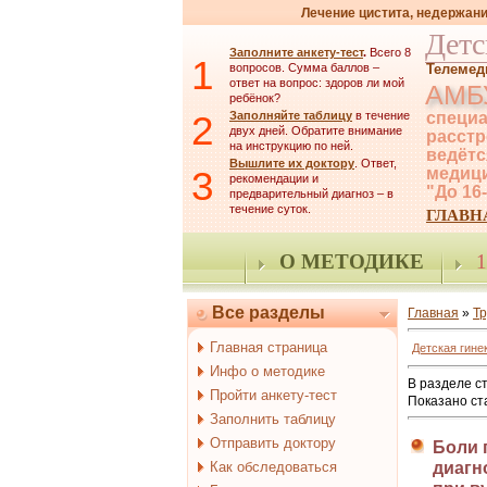
Лечение цистита, недержани
Детс
Заполните анкету-тест
.
Всего 8
1
вопросов. Сумма баллов –
Телемед
ответ на вопрос: здоров ли мой
АМБ
ребёнок?
2
Заполняйте таблицу
в течение
специа
двух дней. Обратите внимание
расстр
на инструкцию по ней.
ведётс
Вышлите их доктору
. Ответ,
3
медици
рекомендации и
"До 16
предварительный диагноз – в
течение суток.
ГЛАВН
О МЕТОДИКЕ
1
Все разделы
Главная
»
Тр
Главная страница
Детская гине
Инфо о методике
В разделе с
Пройти анкету-тест
Показано ст
Заполнить таблицу
Отправить доктору
Боли 
Как обследоваться
диагн