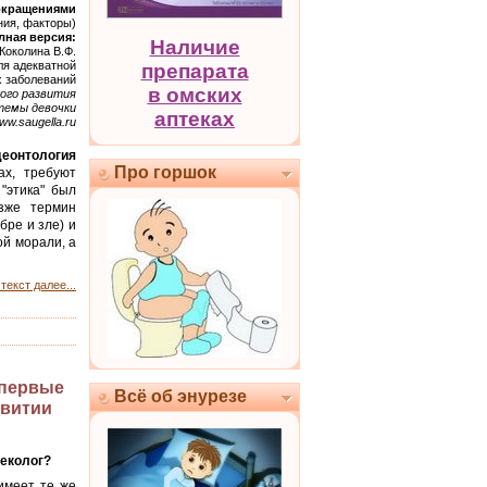
окращениями
ния, факторы)
лная версия:
Наличие
Коколина В.Ф.
ля адекватной
препарата
х заболеваний
в омских
кого развития
темы девочки
аптеках
ww.saugella.ru
еонтология
Про горшок
ах, требуют
"этика" был
зже термин
бре и зле) и
й морали, а
текст далее...
впервые
Всё об энурезе
звитии
еколог?
имеет те же