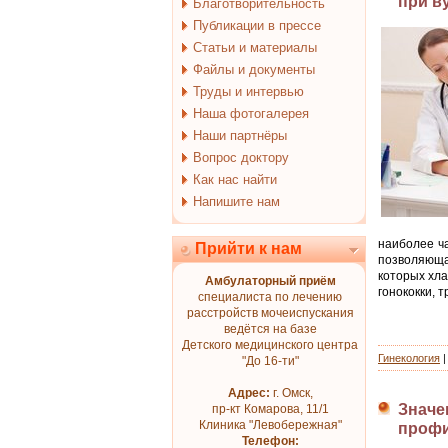
при в
Благотворительность
Публикации в прессе
Статьи и материалы
Файлы и документы
Труды и интервью
Наша фотогалерея
Наши партнёры
Вопрос доктору
Как нас найти
Напишите нам
наиболее ч
Прийти к нам
позволяюща
которых хла
Амбулаторный приём
гонококки, 
специалиста по лечению
расстройств мочеиспускания
ведётся на базе
Детского медицинского центра
Гинекология
"До 16-ти"
Адрес:
г. Омск,
Значе
пр-кт Комарова, 11/1
Клиника "Левобережная"
профи
Телефон: