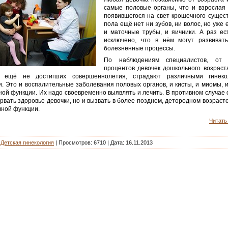
самые половые органы, что и взрослая
появившегося на свет крошечного сущест
пола ещё нет ни зубов, ни волос, но уже е
и маточные трубы, и яичники. А раз ест
исключено, что в нём могут развивать
болезненные процессы.
По наблюдениям специалистов, от
процентов девочек дошкольного возраста
в, ещё не достигших совершеннолетия, страдают различными гинекол
и. Это и воспалительные заболевания половых органов, и кисты, и миомы, 
ой функции. Их надо своевременно выявлять и лечить. В противном случае 
рвать здоровье девочки, но и вызвать в более позднем, детородном возрас
вной функции.
Читать 
|
Детская гинекология
| Просмотров: 6710 | Дата:
16.11.2013