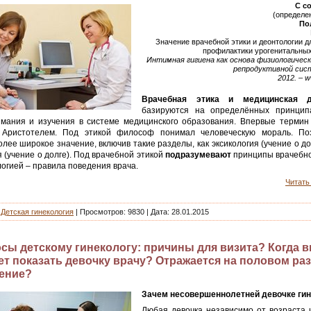
С с
(определе
По
Значение врачебной этики и деонтологии д
профилактики урогенитальны
Интимная гигиена как основа физиологичес
репродуктивной сис
2012. – w
Врачебная этика и медицинская д
базируются на определённых принцип
имания и изучения в системе медицинского образования. Впервые термин 
 Аристотелем. Под этикой философ понимал человеческую мораль. По
лее широкое значение, включив такие разделы, как эксикология (учение о до
 (учение о долге). Под врачебной этикой
подразумевают
принципы врачебно
огией – правила поведения врача.
Читать 
|
Детская гинекология
| Просмотров: 9830 | Дата:
28.01.2015
сы детскому гинекологу: причины для визита? Когда 
ет показать девочку врачу? Отражается на половом ра
ение?
Зачем несовершеннолетней девочке гин
Любая девочка независимо от возраста 