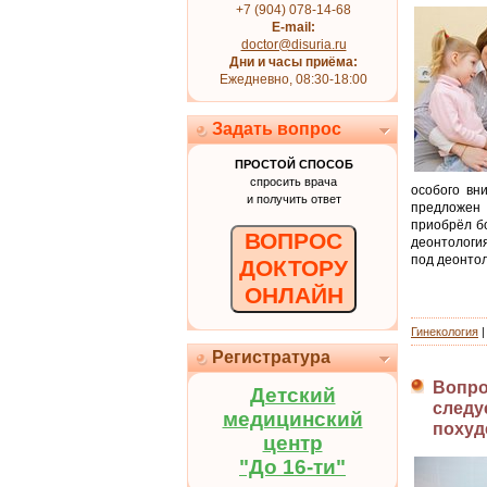
+7 (904) 078-14-68
E-mail:
doctor@disuria.ru
Дни и часы приёма:
Ежедневно, 08:30-18:00
Задать вопрос
ПРОСТОЙ СПОСОБ
спросить врача
особого вн
и получить ответ
предложен
приобрёл бо
ВОПРОС
деонтология
под деонтол
ДОКТОРУ
ОНЛАЙН
Гинекология
Регистратура
Вопро
Детский
следу
медицинский
похуд
центр
"До 16-ти"