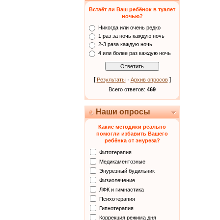
Встаёт ли Ваш ребёнок в туалет
ночью?
Никогда или очень редко
1 раз за ночь каждую ночь
2-3 раза каждую ночь
4 или более раз каждую ночь
[
·
]
Результаты
Архив опросов
Всего ответов:
469
Наши опросы
Какие методики реально
помогли избавить Вашего
ребёнка от энуреза?
Фитотерапия
Медикаментозные
Энурезный будильник
Физиолечение
ЛФК и гимнастика
Психотерапия
Гипнотерапия
Коррекция режима дня