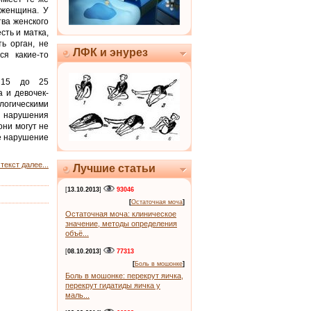
 женщина. У
ва женского
сть и матка,
ь орган, не
ЛФК и энурез
ся какие-то
 15 до 25
 и девочек-
огическими
и нарушения
они могут не
те нарушение
текст далее...
Лучшие статьи
[
13.10.2013
]
93046
[
Остаточная моча
]
Остаточная моча: клиническое
значение, методы определения
объё...
[
08.10.2013
]
77313
[
Боль в мошонке
]
Боль в мошонке: перекрут яичка,
перекрут гидатиды яичка у
маль...