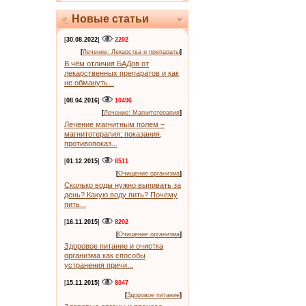
Новые статьи
[
30.08.2022
]
2202
[
Лечение: Лекарства и препараты
]
В чём отличия БАДов от
лекарственных препаратов и как
не обмануть...
[
08.04.2016
]
10496
[
Лечение: Магнитотерапия
]
Лечение магнитным полем –
магнитотерапия: показания,
противопоказ...
[
01.12.2015
]
8511
[
Очищение организма
]
Сколько воды нужно выпивать за
день? Какую воду пить? Почему
пить...
[
16.11.2015
]
8202
[
Очищение организма
]
Здоровое питание и очистка
организма как способы
устранения причи...
[
15.11.2015
]
8047
[
Здоровое питание
]