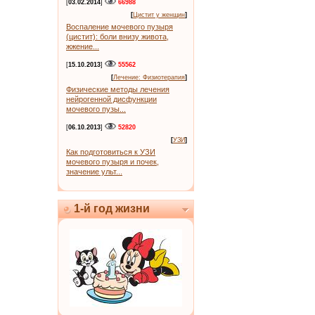
[
03.02.2014
]
66988
[
Цистит у женщин
]
Воспаление мочевого пузыря
(цистит): боли внизу живота,
жжение...
[
15.10.2013
]
55562
[
Лечение: Физиотерапия
]
Физические методы лечения
нейрогенной дисфункции
мочевого пузы...
[
06.10.2013
]
52820
[
УЗИ
]
Как подготовиться к УЗИ
мочевого пузыря и почек,
значение ульт...
1-й год жизни