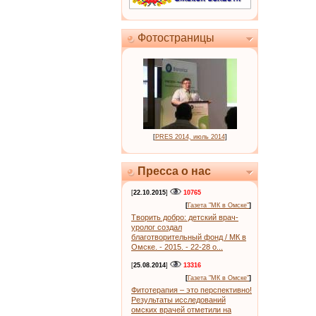
Фотостраницы
[
PRES 2014, июль 2014
]
Пресса о нас
[
22.10.2015
]
10765
[
Газета "МК в Омске"
]
Творить добро: детский врач-
уролог создал
благотворительный фонд / МК в
Омске. - 2015. - 22-28 о...
[
25.08.2014
]
13316
[
Газета "МК в Омске"
]
Фитотерапия – это перспективно!
Результаты исследований
омских врачей отметили на