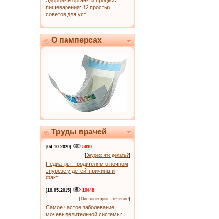
Здоровые органы и процесс
пищеварения: 12 простых
советов для уст...
О памперсах
Труды врачей
[
04.10.2020
]
5690
[
Энурез: что делать?
]
Педиатры – родителям о ночном
энурезе у детей: причины и
факт...
[
10.05.2015
]
10048
[
Пиелонефрит: лечение
]
Самое частое заболевание
мочевыделительной системы: