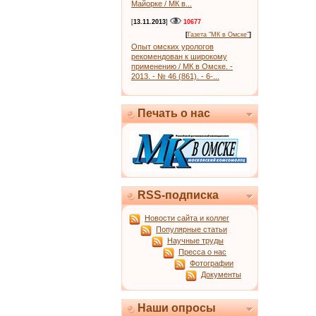
Майорке / МК в...
[
13.11.2013
]
10677
[
Газета "МК в Омске"
]
Опыт омских урологов
рекомендован к широкому
применению / МК в Омске. -
2013. - № 46 (861). - 6-...
Печать о нас
RSS-подписка
Новости сайта и коллег
Популярные статьи
Научные труды
Пресса о нас
Фотографии
Документы
Наши опросы