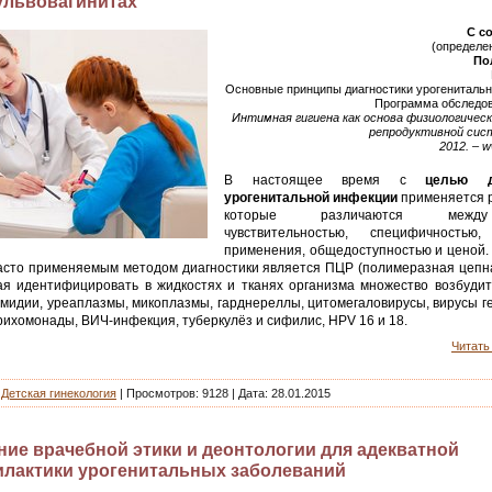
ульвовагинитах
С с
(определе
По
Основные принципы диагностики урогениталь
Программа обследов
Интимная гигиена как основа физиологичес
репродуктивной сис
2012. – w
В настоящее время с
целью д
урогенитальной инфекции
применяется р
которые различаются межд
чувствительностью, специфичностью,
применения, общедоступностью и ценой.
асто применяемым методом диагностики является ПЦР (полимеразная цепна
я идентифицировать в жидкостях и тканях организма множество возбудит
мидии, уреаплазмы, микоплазмы, гарднереллы, цитомегаловирусы, вирусы ге
трихомонады, ВИЧ-инфекция, туберкулёз и сифилис, HPV 16 и 18.
Читать 
|
Детская гинекология
| Просмотров: 9128 | Дата:
28.01.2015
ние врачебной этики и деонтологии для адекватной
лактики урогенитальных заболеваний