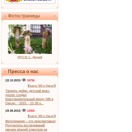
Фотостраницы
[
ДГП № 5 - Дворик
]
Пресса о нас
[
22.10.2015
]
10756
[
Газета "МК в Омске"
]
Творить добро: детский врач-
уролог создал
благотворительный фонд / МК в
Омске. - 2015. - 22-28 о...
[
25.08.2014
]
13304
[
Газета "МК в Омске"
]
Фитотерапия – это перспективно!
Результаты исследований
омских врачей отметили на