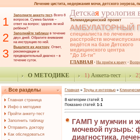
Лечение цистита, недержания мочи, детского энуреза, 
Детска
я
урология 
Заполните анкету-тест
.
Всего 8
1
вопросов. Сумма баллов –
Телемедицинский проект
ответ на вопрос: здоров ли мой
АМБУЛАТОРНЫЙ 
ребёнок?
2
Заполняйте таблицу
в течение
специалиста по лечению
двух дней. Обратите внимание
расстройств мочеиспускан
на инструкцию по ней.
ведётся на базе Детского
Вышлите их доктору
. Ответ,
3
медицинского центра
рекомендации и
"До 16-ти"
предварительный диагноз – в
течение суток.
ГЛАВНАЯ
На приём к врачу
Вопр
·
·
О МЕТОДИКЕ
1)
Анкета-тест
2
Все разделы
Главная
»
Труды и интервью
»
Клиническ
Главная страница
В категории статей
:
1
Показано статей
:
1-1
Инфо о методике
Пройти анкету-тест
ГАМП у мужчин и 
Заполнить таблицу
Отправить доктору
мочевой пузырь: 
Как обследоваться
диагностика, лече