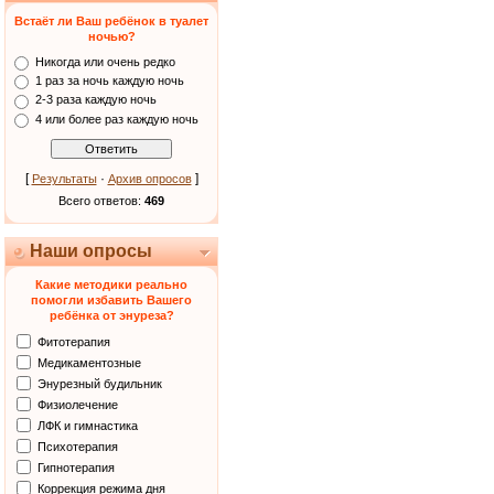
Встаёт ли Ваш ребёнок в туалет
ночью?
Никогда или очень редко
1 раз за ночь каждую ночь
2-3 раза каждую ночь
4 или более раз каждую ночь
[
·
]
Результаты
Архив опросов
Всего ответов:
469
Наши опросы
Какие методики реально
помогли избавить Вашего
ребёнка от энуреза?
Фитотерапия
Медикаментозные
Энурезный будильник
Физиолечение
ЛФК и гимнастика
Психотерапия
Гипнотерапия
Коррекция режима дня