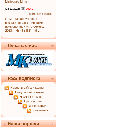
Майорке / МК в...
[
13.11.2013
]
10666
[
Газета "МК в Омске"
]
Опыт омских урологов
рекомендован к широкому
применению / МК в Омске. -
2013. - № 46 (861). - 6-...
Печать о нас
RSS-подписка
Новости сайта и коллег
Популярные статьи
Научные труды
Пресса о нас
Фотографии
Документы
Наши опросы