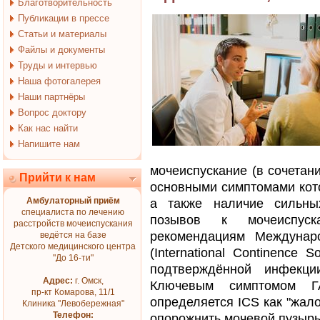
Благотворительность
Публикации в прессе
Статьи и материалы
Файлы и документы
Труды и интервью
Наша фотогалерея
Наши партнёры
Вопрос доктору
Как нас найти
Напишите нам
мочеиспускание (в сочетан
Прийти к нам
основными симптомами кото
Амбулаторный приём
а также наличие сильных
специалиста по лечению
позывов к мочеиспуск
расстройств мочеиспускания
рекомендациям Междунар
ведётся на базе
Детского медицинского центра
(International Continence 
"До 16-ти"
подтверждённой инфекци
Адрес:
г. Омск,
Ключевым симптомом ГА
пр-кт Комарова, 11/1
определяется ICS как "жал
Клиника "Левобережная"
Телефон:
опорожнить мочевой пузырь,