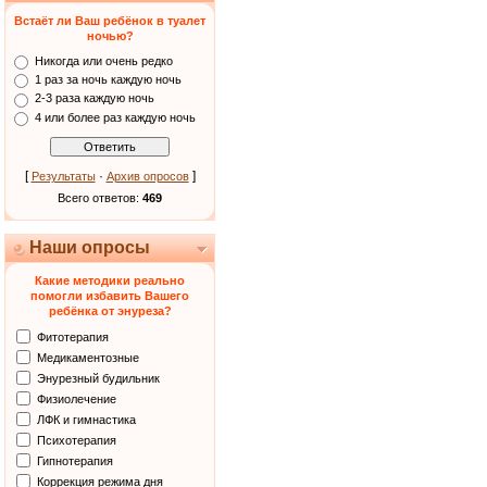
Встаёт ли Ваш ребёнок в туалет
ночью?
Никогда или очень редко
1 раз за ночь каждую ночь
2-3 раза каждую ночь
4 или более раз каждую ночь
[
·
]
Результаты
Архив опросов
Всего ответов:
469
Наши опросы
Какие методики реально
помогли избавить Вашего
ребёнка от энуреза?
Фитотерапия
Медикаментозные
Энурезный будильник
Физиолечение
ЛФК и гимнастика
Психотерапия
Гипнотерапия
Коррекция режима дня