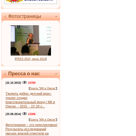
Фотостраницы
[
PRES 2014, июль 2014
]
Пресса о нас
[
22.10.2015
]
10760
[
Газета "МК в Омске"
]
Творить добро: детский врач-
уролог создал
благотворительный фонд / МК в
Омске. - 2015. - 22-28 о...
[
25.08.2014
]
13306
[
Газета "МК в Омске"
]
Фитотерапия – это перспективно!
Результаты исследований
омских врачей отметили на