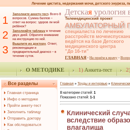
Лечение цистита, недержания мочи, детского энуреза, 
Детска
я
урология 
Заполните анкету-тест
.
Всего 8
1
вопросов. Сумма баллов –
Телемедицинский проект
ответ на вопрос: здоров ли мой
АМБУЛАТОРНЫЙ 
ребёнок?
2
Заполняйте таблицу
в течение
специалиста по лечению
двух дней. Обратите внимание
расстройств мочеиспускан
на инструкцию по ней.
ведётся на базе Детского
Вышлите их доктору
. Ответ,
3
медицинского центра
рекомендации и
"До 16-ти"
предварительный диагноз – в
течение суток.
ГЛАВНАЯ
На приём к врачу
Вопр
·
·
О МЕТОДИКЕ
1)
Анкета-тест
2
Все разделы
Главная
»
Труды и интервью
»
Клинически
Главная страница
В категории статей
:
1
Показано статей
:
1-1
Инфо о методике
Пройти анкету-тест
Клинический случ
Заполнить таблицу
Отправить доктору
вследствие образ
Как обследоваться
влагалища