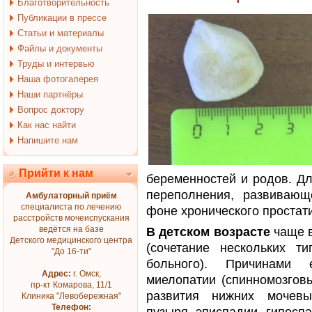
Благотворительность
Публикации в прессе
Статьи и материалы
Файлы и документы
Труды и интервью
Наша фотогалерея
Наши партнёры
Вопрос доктору
Как нас найти
Напишите нам
Прийти к нам
беременностей и родов. Д
переполнения, развивающ
Амбулаторный приём
специалиста по лечению
фоне хронического простат
расстройств мочеиспускания
ведётся на базе
В детском возрасте
чаще в
Детского медицинского центра
(сочетание нескольких т
"До 16-ти"
больного). Причинами
Адрес:
г. Омск,
миелопатии (спинномозговые
пр-кт Комарова, 11/1
развития нижних мочевы
Клиника "Левобережная"
Телефон: