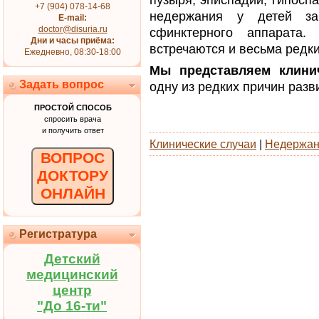
пузыря, эписпадии, гипоспа
+7 (904) 078-14-68
недержания у детей за
E-mail:
doctor@disuria.ru
сфинктерного аппарата
Дни и часы приёма:
встречаются и весьма редки
Ежедневно, 08:30-18:00
Мы представляем клинич
Задать вопрос
одну из редких причин разв
ПРОСТОЙ СПОСОБ
спросить врача
и получить ответ
Клинические случаи
|
Недержан
ВОПРОС
ДОКТОРУ
ОНЛАЙН
Регистратура
Детский
медицинский
центр
"До 16-ти"