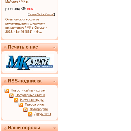
Майорке / МК в...
[
13.11.2013
]
10668
[
Газета "МК в Омске"
]
Опыт омских урологов
рекомендован к широкому
применению / МК в Омске. -
2013. - № 46 (861). - 6-...
Печать о нас
RSS-подписка
Новости сайта и коллег
Популярные статьи
Научные труды
Пресса о нас
Фотографии
Документы
Наши опросы