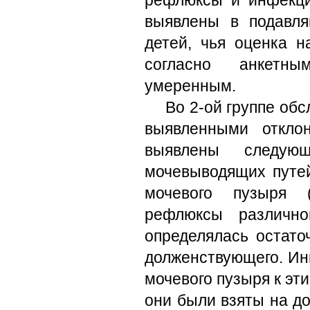
рефлюксы и инфекци
выявлены в подавл
детей, чья оценка н
согласно анкетны
умеренным.
Во 2-ой группе об
выявленными откло
выявлены следующ
мочевыводящих путей
мочевого пузыря (
рефлюксы различно
определялась остато
долженствующего. Ин
мочевого пузыря к эт
они были взяты на д