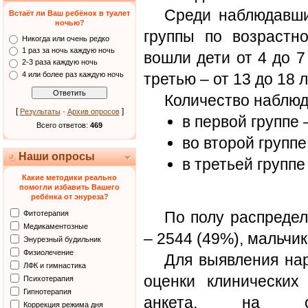
Среди наблюдавши
Встаёт ли Ваш ребёнок в туалет
ночью?
группы по возрастн
Никогда или очень редко
1 раз за ночь каждую ночь
вошли дети от 4 до 7 
2-3 раза каждую ночь
4 или более раз каждую ночь
третью – от 13 до 18 л
Количество наблюд
[
·
]
Результаты
Архив опросов
в первой группе 
Всего ответов:
469
во второй группе
Наши опросы
в третьей группе
Какие методики реально
помогли избавить Вашего
ребёнка от энуреза?
По полу распреде
Фитотерапия
Медикаментозные
– 2544 (49%), мальчик
Энурезный будильник
Физиолечение
Для выявления на
ЛФК и гимнастика
оценки клинических
Психотерапия
Гипнотерапия
анкета, на ос
Коррекция режима дня