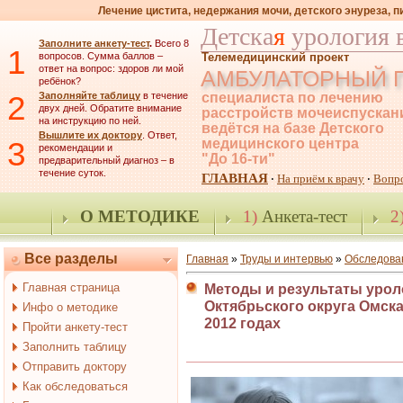
Лечение цистита, недержания мочи, детского энуреза, 
Детска
я
урология 
Заполните анкету-тест
.
Всего 8
1
вопросов. Сумма баллов –
Телемедицинский проект
ответ на вопрос: здоров ли мой
АМБУЛАТОРНЫЙ 
ребёнок?
2
Заполняйте таблицу
в течение
специалиста по лечению
двух дней. Обратите внимание
расстройств мочеиспускан
на инструкцию по ней.
ведётся на базе Детского
Вышлите их доктору
. Ответ,
3
медицинского центра
рекомендации и
"До 16-ти"
предварительный диагноз – в
течение суток.
ГЛАВНАЯ
На приём к врачу
Вопр
·
·
О МЕТОДИКЕ
1)
Анкета-тест
2
Все разделы
Главная
»
Труды и интервью
»
Обследова
Главная страница
Методы и результаты урол
Октябрьского округа Омска
Инфо о методике
2012 годах
Пройти анкету-тест
Заполнить таблицу
Отправить доктору
Как обследоваться