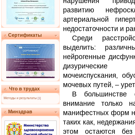
нарушения приво
развитию нефроскл
артериальной гипер
недостаточности и ра
Сертификаты
Среди расстрой
выделить: различ
нейрогенные дисфунк
дизурические 
мочеиспускания, об
мочевых путей, – уретр
Что в трудах
В большинстве 
Методы и результаты
[1]
внимание только н
манифестных форм на
Минздрав
таких как, недержания
этом остаются без