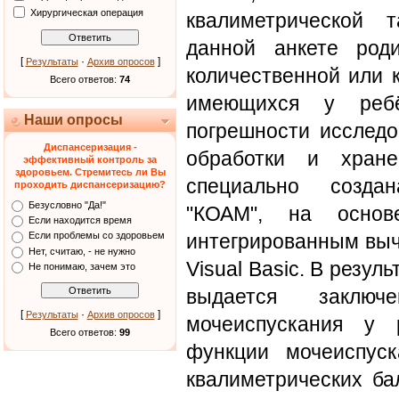
Хирургическая операция
квалиметрической 
данной анкете род
[
·
]
Результаты
Архив опросов
количественной или 
Всего ответов:
74
имеющихся у ребё
Наши опросы
погрешности исследо
Диспансеризация -
обработки и хране
эффективный контроль за
здоровьем. Стремитесь ли Вы
специально созда
проходить диспансеризацию?
Безусловно "Да!"
"КОАМ", на осно
Если находится время
интегрированным выч
Если проблемы со здоровьем
Нет, считаю, - не нужно
Visual Basic. В резул
Не понимаю, зачем это
выдается заклю
[
·
]
Результаты
Архив опросов
мочеиспускания у 
Всего ответов:
99
функции мочеиспус
квалиметрических ба