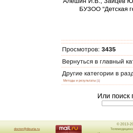
Алёшин И.В., Зайцев Ю.
БУЗОО "Детская го
Просмотров
:
3435
Вернуться в главный к
Другие категории в ра
Методы и результаты
[1]
Или поиск 
© 2013-2
doctor@disuria.ru
Телемедицинск