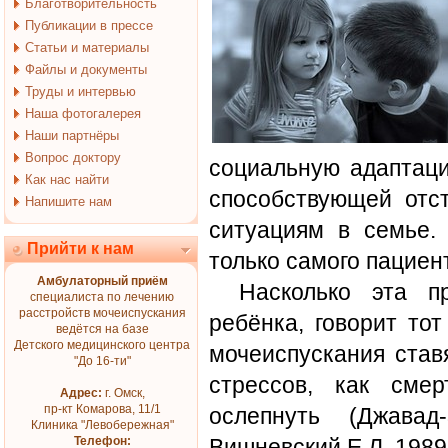
Благотворительность
Публикации в прессе
Статьи и материалы
Файлы и документы
Труды и интервью
Наша фотогалерея
Наши партнёры
Вопрос доктору
социальную адаптаци
Как нас найти
способствующей отс
Напишите нам
ситуациям в семье. 
Прийти к нам
только самого пациент
Амбулаторный приём
Насколько эта п
специалиста по лечению
расстройств мочеиспускания
ребёнка, говорит то
ведётся на базе
Детского медицинского центра
мочеиспускания став
"До 16-ти"
стрессов, как сме
Адрес:
г. Омск,
пр-кт Комарова, 11/1
ослепнуть (Джавад
Клиника "Левобережная"
Телефон:
Вишневский Е.Л. 1989.