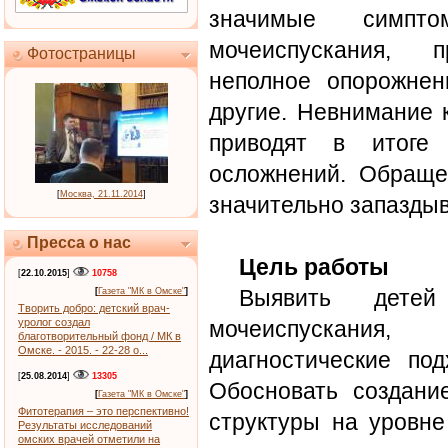
значимые симпт
мочеиспускания, п
Фотостраницы
неполное опорожнен
другие. Невнимание 
приводят в итоге 
осложнений. Обращен
[
Москва, 21.11.2014
]
значительно запаздыв
Пресса о нас
Цель работы
[
22.10.2015
]
10758
Выявить детей
[
Газета "МК в Омске"
]
Творить добро: детский врач-
уролог создал
мочеиспускания,
благотворительный фонд / МК в
Омске. - 2015. - 22-28 о...
диагностические по
[
25.08.2014
]
13305
Обосновать создание
[
Газета "МК в Омске"
]
Фитотерапия – это перспективно!
структуры на уровне
Результаты исследований
омских врачей отметили на