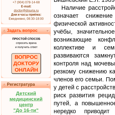
+7 (904) 078-14-68
Наличие расстрой
E-mail:
doctor@disuria.ru
означает снижение
Дни и часы приёма:
Ежедневно, 08:30-18:00
физической активнос
Задать вопрос
учёбы, значительно
возникающие конфл
ПРОСТОЙ СПОСОБ
спросить врача
коллективе и сем
и получить ответ
развиваются замкну
ВОПРОС
контроля над мочевы
ДОКТОРУ
ОНЛАЙН
резкому снижению ка
членов его семьи. П
Регистратура
у детей с расстройст
Детский
риск развития реци
медицинский
путей, а повышенно
центр
"До 16-ти"
нередко приводит