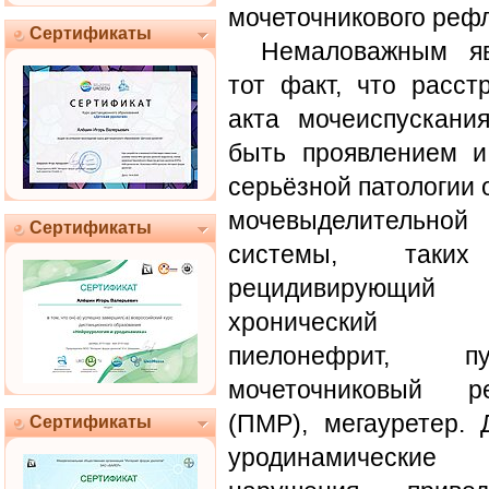
мочеточникового реф
Сертификаты
Немаловажным яв
тот факт, что расст
акта мочеиспускани
быть проявлением и
серьёзной патологии 
мочевыделительной
Сертификаты
системы, таки
рецидивирующий
хронический ци
пиелонефрит, пу
мочеточниковый р
(ПМР), мегауретер.
Сертификаты
уродинамические