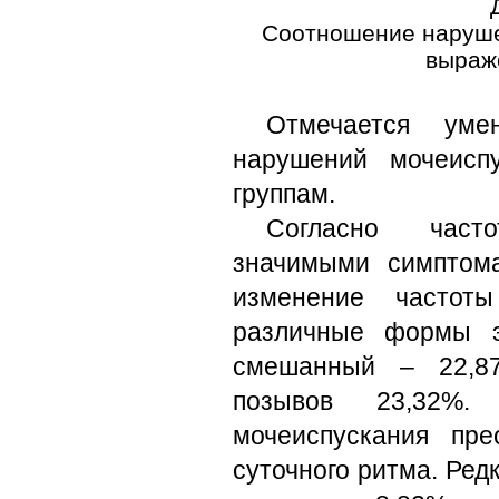
Соотношение наруше
выраж
Отмечается уме
нарушений мочеисп
группам.
Согласно част
значимыми симптома
изменение частоты
различные формы э
смешанный – 22,8
позывов 23,32%.
мочеиспускания пр
суточного ритма. Ред