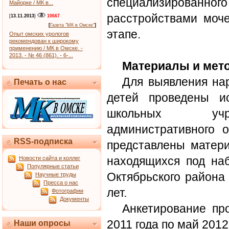
специализирова
Майорке / МК в...
расстройствами моче
[
13.11.2013
]
10667
[
Газета "МК в Омске"
]
этапе.
Опыт омских урологов
рекомендован к широкому
применению / МК в Омске. -
2013. - № 46 (861). - 6-...
Материалы и мет
Для выявления на
Печать о нас
детей проведены и
школьных учре
административного о
RSS-подписка
представлены матери
находящихся под н
Новости сайта и коллег
Популярные статьи
Октябрьского района 
Научные труды
Пресса о нас
лет.
Фотографии
Документы
Анкетирование пр
2011 года по май 2012
Наши опросы