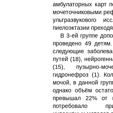
амбулаторных карт п
мочеточниковыми реф
ультразвукового ис
пиелоэктазии преходя
В 3-ей группе доп
проведено 49 детям
следующие заболева
путей (18), нейроген
(15), пузырно-мо
гидронефроз (1). Ко
мочой, в данной груп
однако объём остат
превышал 22% от н
потребовало пр