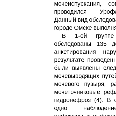
мочеиспускания, со
проводился Урофл
Данный вид обследов
городе Омске выполня
В 1-ой групп
обследованы 135 д
анкетирования нар
результате проведен
были выявлены след
мочевыводящих путей
мочевого пузыря, ра
мочеточниковые рефл
гидронефроз (4). В 
одно наблюдение