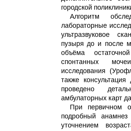
городской поликлиник
Алгоритм обсл
лабораторные исслед
ультразвуковое ск
пузыря до и после м
объёма остаточно
спонтанных мочеис
исследования (Урофл
также консультация 
проведено детал
амбулаторных карт д
При первичном о
подробный анамнез
уточнением возрас