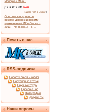
Майорке / МК в...
[
13.11.2013
]
10668
[
Газета "МК в Омске"
]
Опыт омских урологов
рекомендован к широкому
применению / МК в Омске. -
2013. - № 46 (861). - 6-...
Печать о нас
RSS-подписка
Новости сайта и коллег
Популярные статьи
Научные труды
Пресса о нас
Фотографии
Документы
Наши опросы