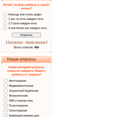
Встаёт ли Ваш ребёнок в туалет
ночью?
Никогда или очень редко
1 раз за ночь каждую ночь
2-3 раза каждую ночь
4 или более раз каждую ночь
[
·
]
Результаты
Архив опросов
Всего ответов:
469
Наши опросы
Какие методики реально
помогли избавить Вашего
ребёнка от энуреза?
Фитотерапия
Медикаментозные
Энурезный будильник
Физиолечение
ЛФК и гимнастика
Психотерапия
Гипнотерапия
Коррекция режима дня