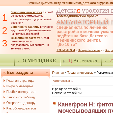
Лечение цистита, недержания мочи, детского энуреза, 
Детска
я
урология 
Заполните анкету-тест
.
Всего 8
1
вопросов. Сумма баллов –
Телемедицинский проект
ответ на вопрос: здоров ли мой
АМБУЛАТОРНЫЙ 
ребёнок?
2
Заполняйте таблицу
в течение
специалиста по лечению
двух дней. Обратите внимание
расстройств мочеиспускан
на инструкцию по ней.
ведётся на базе Детского
Вышлите их доктору
. Ответ,
3
медицинского центра
рекомендации и
"До 16-ти"
предварительный диагноз – в
течение суток.
ГЛАВНАЯ
На приём к врачу
Вопр
·
·
О МЕТОДИКЕ
1)
Анкета-тест
2
Все разделы
Главная
»
Труды и интервью
» Рекоменда
Главная страница
Фитотерапия
[1]
Инфо о методике
В разделе статей
:
1
Пройти анкету-тест
Показано статей
:
1-1
Заполнить таблицу
Отправить доктору
Канефрон Н: фито
Как обследоваться
мочевыводящих пу