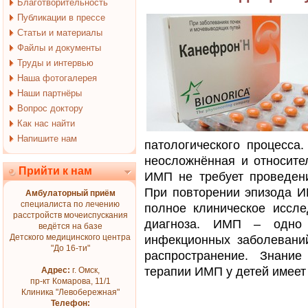
Благотворительность
Публикации в прессе
Статьи и материалы
Файлы и документы
Труды и интервью
Наша фотогалерея
Наши партнёры
Вопрос доктору
Как нас найти
Напишите нам
патологического процесса
неосложнённая и относит
Прийти к нам
ИМП не требует проведен
При повторении эпизода И
Амбулаторный приём
специалиста по лечению
полное клиническое иссле
расстройств мочеиспускания
диагноза. ИМП – одно 
ведётся на базе
Детского медицинского центра
инфекционных заболевани
"До 16-ти"
распространение. Знание
терапии ИМП у детей имеет
Адрес:
г. Омск,
пр-кт Комарова, 11/1
Клиника "Левобережная"
Телефон: