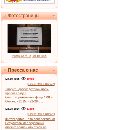
Фотостраницы
[
Интернат № 15, 05.10.2015
]
Пресса о нас
[
22.10.2015
]
10760
[
Газета "МК в Омске"
]
Творить добро: детский врач-
уролог создал
благотворительный фонд / МК в
Омске. - 2015. - 22-28 о...
[
25.08.2014
]
13308
[
Газета "МК в Омске"
]
Фитотерапия – это перспективно!
Результаты исследований
омских врачей отметили на