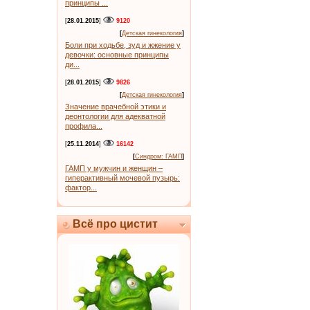
принципы ...
[
28.01.2015
]
9120
[
Детская гинекология
]
Боли при ходьбе, зуд и жжение у
девочки: основные принципы
ди...
[
28.01.2015
]
9826
[
Детская гинекология
]
Значение врачебной этики и
деонтологии для адекватной
профила...
[
25.11.2014
]
16142
[
Синдром: ГАМП
]
ГАМП у мужчин и женщин –
гиперактивный мочевой пузырь:
фактор...
Всё про цистит