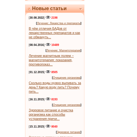
Новые статьи
[
30.08.2022
]
2198
[
Лечение: Лекарства и препараты
]
В чём отличия БАДов от
лекарственных препаратов и как
не обмануть...
[
08.04.2016
]
10489
[
Лечение: Магнитотерапия
]
Лечение магнитным полем –
магнитотерапия: показания,
противопоказ...
[
01.12.2015
]
8505
[
Очищение организма
]
Сколько воды нужно выпивать за
день? Какую воду пить? Почему
пить...
[
16.11.2015
]
8193
[
Очищение организма
]
Здоровое питание и очистка
организма как способы
устранения причи...
[
15.11.2015
]
8040
[
Здоровое питание
]