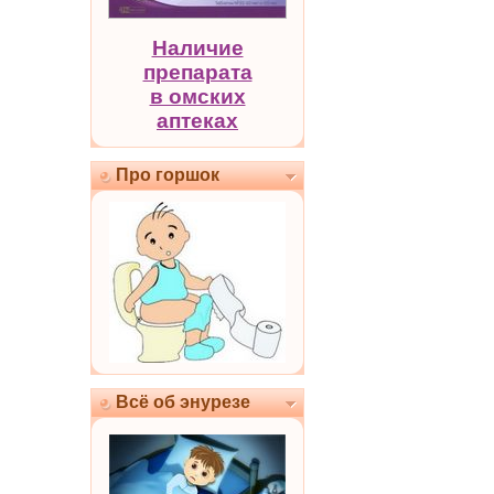
Наличие
препарата
в омских
аптеках
Про горшок
Всё об энурезе