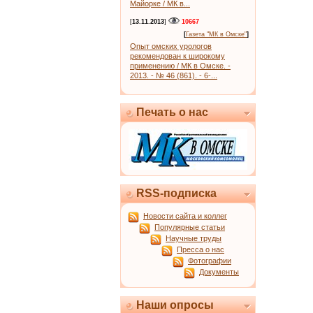
Майорке / МК в...
[
13.11.2013
]
10667
[
Газета "МК в Омске"
]
Опыт омских урологов
рекомендован к широкому
применению / МК в Омске. -
2013. - № 46 (861). - 6-...
Печать о нас
RSS-подписка
Новости сайта и коллег
Популярные статьи
Научные труды
Пресса о нас
Фотографии
Документы
Наши опросы