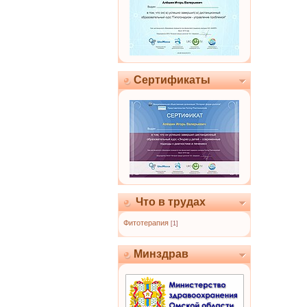
Сертификаты
Что в трудах
Фитотерапия
[1]
Минздрав