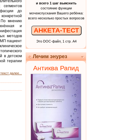
алительного
и всего 1 шаг выяснить
х сегментов
состояние функции
 фасции до
мочеиспускания Вашего ребёнка:
конкретной
всего несколько простых вопросов
. По мнению
ожнённая и
АНКЕТА-ТЕСТ
нифестация
ных методов
ИМП пациент
Это DOC-файл, 1 стр. А4
линическое
опического
й в детском
Лечим энурез
ной терапии
Антиква Рапид
текст далее...