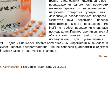
группа заболеваний инфекционно-восп
происхождения одного или нескольки
мочевого тракта от периренальной
наружного отверстия уретры без 
локализации патологического процесса
экспертов ВОЗ, первичная, неосл
относительно быстро проходящая ма
ИМП не требует проведения специаль
исследования. При повторении эпизода 
обязательно должен пройти полное к
исследование для установления т
ИМП – одно из наиболее частых бактериальных инфекционных заболевани
 имеет широкое распространение. Знание вопросов диагностики и адекват
й имеет большое практическое значение.
Читать 
и
|
Фитотерапия
| Просмотров: 5610 | Дата:
29.08.2013