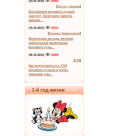
[
03.02.2014
]
66982
[
Цистит у женщин
]
Воспаление мочевого пузыря
(цистит): боли внизу живота,
жжение...
[
15.10.2013
]
55551
[
Лечение: Физиотерапия
]
Физические методы лечения
нейрогенной дисфункции
мочевого пузы...
[
06.10.2013
]
52809
[
УЗИ
]
Как подготовиться к УЗИ
мочевого пузыря и почек,
значение ульт...
1-й год жизни