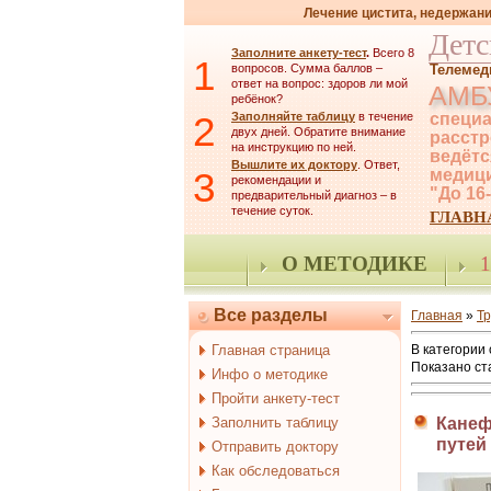
Лечение цистита, недержани
Детс
Заполните анкету-тест
.
Всего 8
1
вопросов. Сумма баллов –
Телемед
ответ на вопрос: здоров ли мой
АМБ
ребёнок?
2
Заполняйте таблицу
в течение
специа
двух дней. Обратите внимание
расстр
на инструкцию по ней.
ведётс
Вышлите их доктору
. Ответ,
3
медици
рекомендации и
"До 16
предварительный диагноз – в
течение суток.
ГЛАВН
О МЕТОДИКЕ
1
Все разделы
Главная
»
Тр
Главная страница
В категории
Показано ст
Инфо о методике
Пройти анкету-тест
Заполнить таблицу
Канеф
путей
Отправить доктору
Как обследоваться