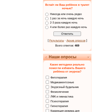
Встаёт ли Ваш ребёнок в туалет
ночью?
Никогда или очень редко
1 раз за ночь каждую ночь
2-3 раза каждую ночь
4 или более раз каждую ночь
[
·
]
Результаты
Архив опросов
Всего ответов:
469
Наши опросы
Какие методики реально
помогли избавить Вашего
ребёнка от энуреза?
Фитотерапия
Медикаментозные
Энурезный будильник
Физиолечение
ЛФК и гимнастика
Психотерапия
Гипнотерапия
Коррекция режима дня