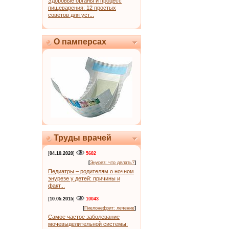
Здоровые органы и процесс
пищеварения: 12 простых
советов для уст...
О памперсах
Труды врачей
[
04.10.2020
]
5682
[
Энурез: что делать?
]
Педиатры – родителям о ночном
энурезе у детей: причины и
факт...
[
10.05.2015
]
10043
[
Пиелонефрит: лечение
]
Самое частое заболевание
мочевыделительной системы: