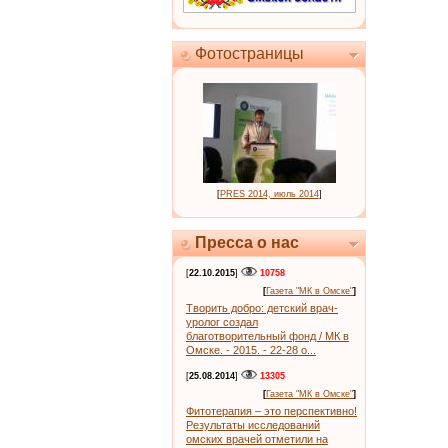
Фотостраницы
[
PRES 2014, июль 2014
]
Пресса о нас
[
22.10.2015
]
10758
[
Газета "МК в Омске"
]
Творить добро: детский врач-
уролог создал
благотворительный фонд / МК в
Омске. - 2015. - 22-28 о...
[
25.08.2014
]
13305
[
Газета "МК в Омске"
]
Фитотерапия – это перспективно!
Результаты исследований
омских врачей отметили на