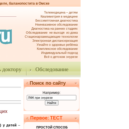
целе, баланопостита в Омске
Телемедицина – детям
Квалиметрия в медицине
Бессимптомная диагностика
Неинвазивное обследование
Диагностика на ранних стадиях
Обследование не выходя из дома
Стационарзамещающие технологии
Электронная диспансеризация
Узнайте о здоровье ребёнка
Комплексное обследование
Индивидуальный подход
Всё о детском энурезе
 доктору
Обследование
Поиск по сайту
Например:
щих
Первое: ТЕСТ
 у детей
–
ПРОСТОЙ СПОСОБ