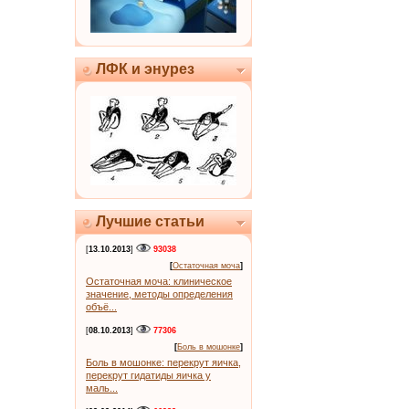
ЛФК и энурез
Лучшие статьи
[
13.10.2013
]
93038
[
Остаточная моча
]
Остаточная моча: клиническое
значение, методы определения
объё...
[
08.10.2013
]
77306
[
Боль в мошонке
]
Боль в мошонке: перекрут яичка,
перекрут гидатиды яичка у
маль...