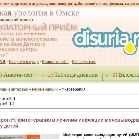
я мочи, детского энуреза, пиелонефрита, болезней почек, фимоза, варико
ка
я
урология в Омске
ицинский проект
УЛАТОРНЫЙ ПРИЁМ
листа по лечению
ойств мочеиспускания
я на базе Детского
нского центра
-ти"
АЯ
На приём к врачу
Вопрос онлайн
Написать нам
·
·
·
)
Анкета-тест
2)
Таблица-дневник
3)
Выслать
уды и интервью
»
Рекомендации
» Фитотерапия
 статей
:
1
атей
:
1-1
рон Н: фитотерапия в лечении инфекции мочевыводя
 у детей
Инфекция мочевыводящих путей (ИМП)