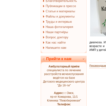
Благотворительность
Публикации в прессе
Статьи и материалы
Файлы и документы
Труды и интервью
Наша фотогалерея
Наши партнёры
Вопрос доктору
Как нас найти
диагноза. 
возрасте и
Напишите нам
ИМП у дете
Прийти к нам
Рекомендаци
Амбулаторный приём
специалиста по лечению
расстройств мочеиспускания
ведётся на базе
Детского медицинского центра
"До 16-ти"
Адрес:
г. Омск,
пр-кт Комарова, 11/1
Клиника "Левобережная"
Телефон: