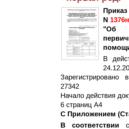
Приказ
N
1376
"Об у
перви
помощи
В дейс
24.12.2
Зарегистрировано 
27342
Начало действия док
6 страниц А4
С Приложением (Ст
В соответствии
с