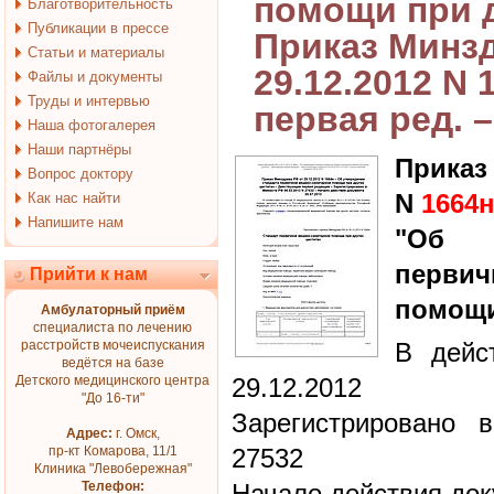
помощи при д
Благотворительность
Публикации в прессе
Приказ Минз
Статьи и материалы
29.12.2012 N 
Файлы и документы
Труды и интервью
первая ред. –
Наша фотогалерея
Наши партнёры
Приказ
Вопрос доктору
N
1664
Как нас найти
Напишите нам
"Об у
перви
Прийти к нам
помощи
Амбулаторный приём
специалиста по лечению
расстройств мочеиспускания
В дейс
ведётся на базе
Детского медицинского центра
29.12.2012
"До 16-ти"
Зарегистрировано 
Адрес:
г. Омск,
пр-кт Комарова, 11/1
27532
Клиника "Левобережная"
Телефон:
Начало действия док