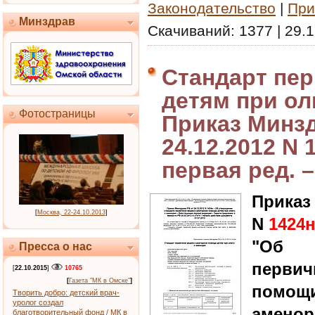
Законодательство
|
При
Минздрав
Скачиваний:
1377
|
29.1
Стандарт пе
детям при ол
Фотостраницы
Приказ Минз
24.12.2012 N 
первая ред. –
Приказ
[
Москва, 22-24.10.2013
]
N
1424
"Об у
Пресса о нас
перви
[
22.10.2015
]
10765
[
Газета "МК в Омске"
]
помощ
Творить добро: детский врач-
уролог создал
аменор
благотворительный фонд / МК в