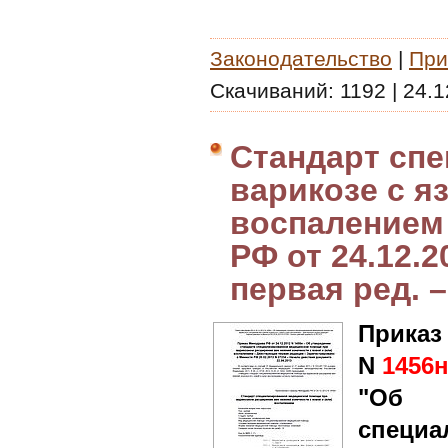
Законодательство
|
При
Скачиваний:
1192
|
24.1
Стандарт сп
варикозе с я
воспалением
РФ от 24.12.2
первая ред. –
Приказ
N
1456
"Об у
специа