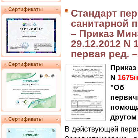
Сертификаты
Стандарт пер
санитарной 
– Приказ Мин
29.12.2012 N 
первая ред. –
Сертификаты
Приказ
N
1675
"Об у
перви
помощ
другом
Сертификаты
В действующей перво