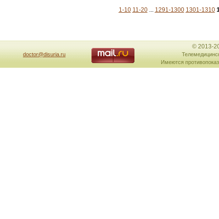
1-10
11-20
...
1291-1300
1301-1310
© 2013-2
doctor@disuria.ru
Телемедицинск
Имеются противопоказ