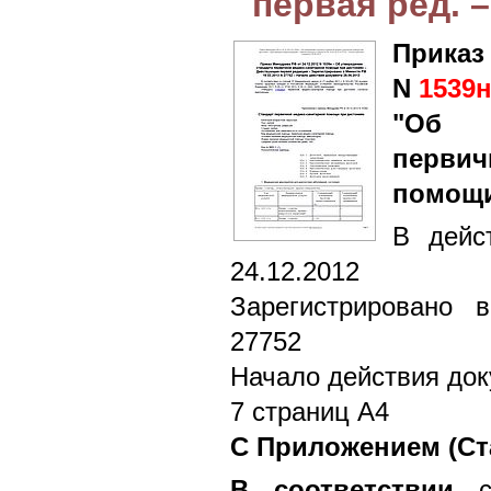
первая ред. –
Приказ
N
1539
"Об у
перви
помощи
В дейс
24.12.2012
Зарегистрировано 
27752
Начало действия док
7 страниц А4
С Приложением (Ст
В соответствии
с