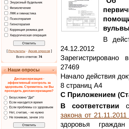
"Об у
Энурезный будильник
перви
Физиолечение
ЛФК и гимнастика
помощ
Психотерапия
Гипнотерапия
вульвы
Коррекция режима дня
Хирургическая операция
В дейс
24.12.2012
[
·
]
Результаты
Архив опросов
Зарегистрировано 
Всего ответов:
74
27469
Наши опросы
Начало действия док
Диспансеризация -
эффективный контроль за
8 страниц А4
здоровьем. Стремитесь ли Вы
проходить диспансеризацию?
С Приложением (Ст
Безусловно "Да!"
Если находится время
В соответствии
с
Если проблемы со здоровьем
Нет, считаю, - не нужно
закона от 21.11.201
Не понимаю, зачем это
здоровья граждан