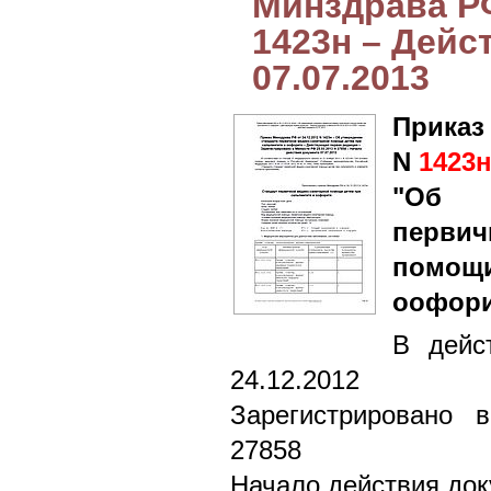
Минздрава РФ
1423н – Дейст
07.07.2013
Приказ
N
1423
"Об у
перви
помощи
оофори
В дейс
24.12.2012
Зарегистрировано 
27858
Начало действия док