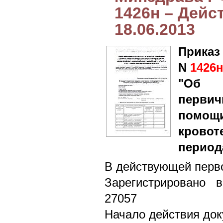
1426н – Дейст
18.06.2013
Приказ
N
1426
"Об у
перви
помощ
крово
период
В действующей перво
Зарегистрировано 
27057
Начало действия док