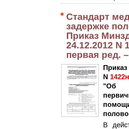
Стандарт ме
задержке пол
Приказ Минз
24.12.2012 N 
первая ред. –
Приказ
N
1422
"Об у
перви
помощ
полово
В дейс