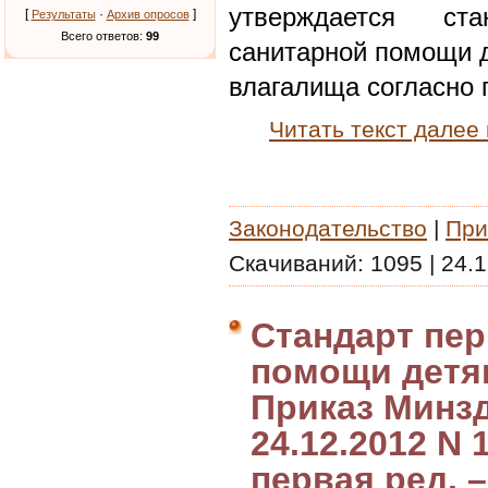
утверждается ст
[
·
]
Результаты
Архив опросов
Всего ответов:
99
санитарной помощи д
влагалища согласно
Читать текст далее
Законодательство
|
При
Скачиваний:
1095
|
24.1
Стандарт пе
помощи детя
Приказ Минз
24.12.2012 N 
первая ред. –