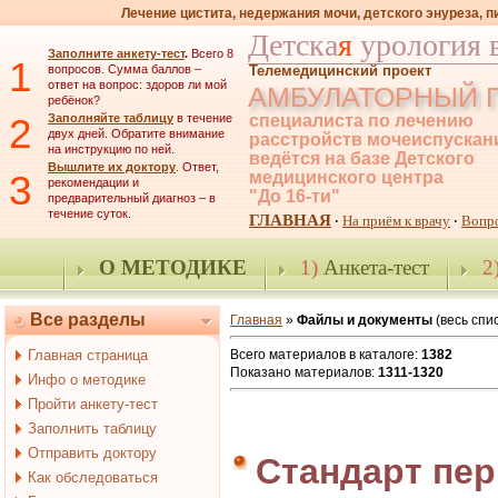
Лечение цистита, недержания мочи, детского энуреза, 
Детска
я
урология 
Заполните анкету-тест
.
Всего 8
1
вопросов. Сумма баллов –
Телемедицинский проект
ответ на вопрос: здоров ли мой
АМБУЛАТОРНЫЙ 
ребёнок?
2
Заполняйте таблицу
в течение
специалиста по лечению
двух дней. Обратите внимание
расстройств мочеиспускан
на инструкцию по ней.
ведётся на базе Детского
Вышлите их доктору
. Ответ,
3
медицинского центра
рекомендации и
"До 16-ти"
предварительный диагноз – в
течение суток.
ГЛАВНАЯ
На приём к врачу
Вопр
·
·
О МЕТОДИКЕ
1)
Анкета-тест
2
Все разделы
Главная
»
Файлы и документы
(весь спис
Главная страница
Всего материалов в каталоге:
1382
Показано материалов:
1311-1320
Инфо о методике
Пройти анкету-тест
Заполнить таблицу
Отправить доктору
Стандарт пе
Как обследоваться