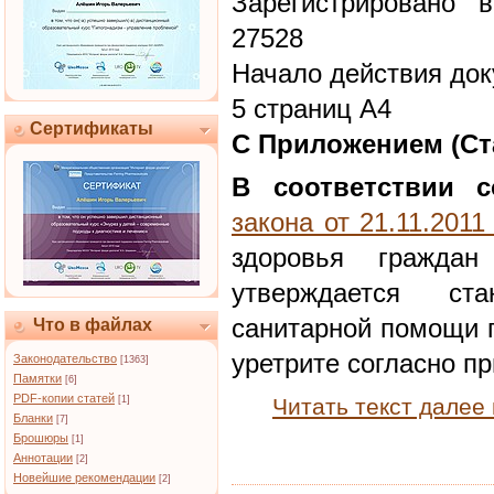
Зарегистрировано 
27528
Начало действия док
5 страниц А4
Сертификаты
С Приложением (Ст
В соответствии с
закона от 21.11.201
здоровья граждан
утверждается ст
санитарной помощи 
Что в файлах
уретрите согласно п
Законодательство
[1363]
Памятки
[6]
PDF-копии статей
[1]
Читать текст далее
Бланки
[7]
Брошюры
[1]
Аннотации
[2]
Новейшие рекомендации
[2]