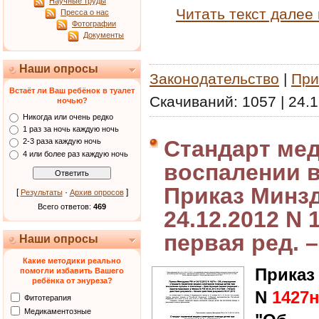
Научные труды
Читать текст далее
Пресса о нас
Фотографии
Документы
Наши опросы
Законодательство
|
При
Встаёт ли Ваш ребёнок в туалет
Скачиваний:
1057
|
24.1
ночью?
Никогда или очень редко
1 раз за ночь каждую ночь
Стандарт ме
2-3 раза каждую ночь
4 или более раз каждую ночь
воспалении 
Приказ Минз
[
·
]
Результаты
Архив опросов
Всего ответов:
469
24.12.2012 N 
первая ред. –
Наши опросы
Какие методики реально
Приказ
помогли избавить Вашего
ребёнка от энуреза?
N
1427
Фитотерапия
Медикаментозные