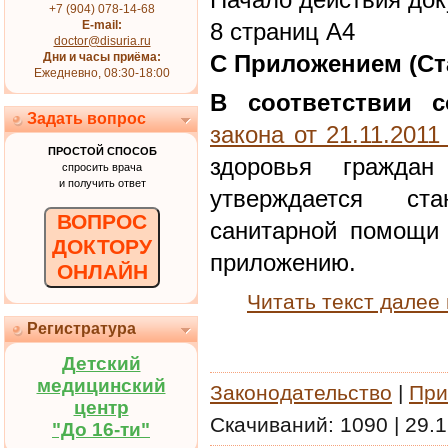
+7 (904) 078-14-68
E-mail:
8 страниц А4
doctor@disuria.ru
Дни и часы приёма:
С Приложением (Ст
Ежедневно, 08:30-18:00
В соответствии с
Задать вопрос
закона от 21.11.201
ПРОСТОЙ СПОСОБ
здоровья граждан
спросить врача
и получить ответ
утверждается ст
ВОПРОС
санитарной помощи 
ДОКТОРУ
приложению.
ОНЛАЙН
Читать текст далее
Регистратура
Детский
медицинский
Законодательство
|
При
центр
Скачиваний:
1090
|
29.1
"До 16-ти"