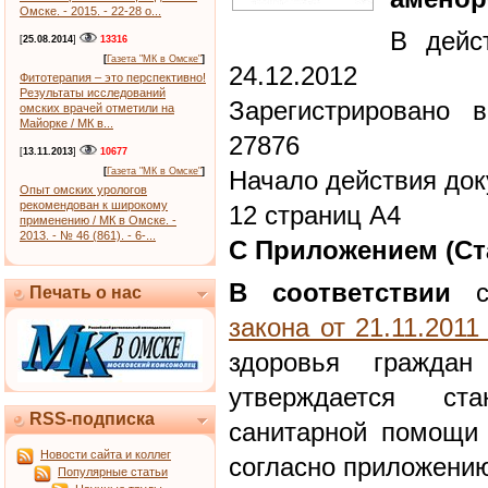
Омске. - 2015. - 22-28 о...
В дейс
[
25.08.2014
]
13316
[
Газета "МК в Омске"
]
24.12.2012
Фитотерапия – это перспективно!
Результаты исследований
Зарегистрировано 
омских врачей отметили на
Майорке / МК в...
27876
[
13.11.2013
]
10677
[
Газета "МК в Омске"
]
Начало действия док
Опыт омских урологов
рекомендован к широкому
12 страниц А4
применению / МК в Омске. -
2013. - № 46 (861). - 6-...
С Приложением (Ст
В соответствии
с
Печать о нас
закона от 21.11.201
здоровья граждан
утверждается ст
RSS-подписка
санитарной помощи 
Новости сайта и коллег
согласно приложени
Популярные статьи