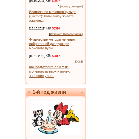
[
03.02.2014
]
66987
[
Цистит у женщин
]
Воспаление мочевого пузыря
(цистит): боли внизу живота,
жжение...
[
15.10.2013
]
55560
[
Лечение: Физиотерапия
]
Физические методы лечения
нейрогенной дисфункции
мочевого пузы...
[
06.10.2013
]
52817
[
УЗИ
]
Как подготовиться к УЗИ
мочевого пузыря и почек,
значение ульт...
1-й год жизни