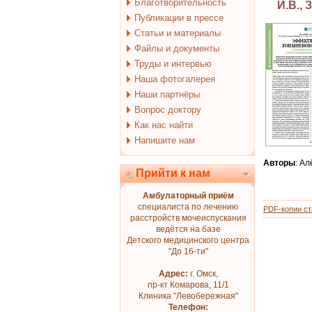
Благотворительность
И.В., 
Публикации в прессе
Статьи и материалы
Файлы и документы
Труды и интервью
Наша фотогалерея
Наши партнёры
Вопрос доктору
Как нас найти
Напишите нам
Авторы
: Ал
Прийти к нам
Амбулаторный приём
специалиста по лечению
PDF-копии ст
расстройств мочеиспускания
ведётся на базе
Детского медицинского центра
"До 16-ти"
Адрес:
г. Омск,
пр-кт Комарова, 11/1
Клиника "Левобережная"
Телефон: