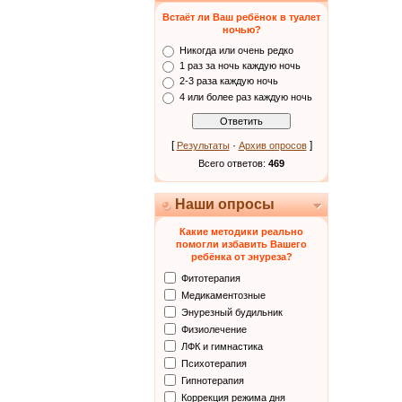
Встаёт ли Ваш ребёнок в туалет
ночью?
Никогда или очень редко
1 раз за ночь каждую ночь
2-3 раза каждую ночь
4 или более раз каждую ночь
[
·
]
Результаты
Архив опросов
Всего ответов:
469
Наши опросы
Какие методики реально
помогли избавить Вашего
ребёнка от энуреза?
Фитотерапия
Медикаментозные
Энурезный будильник
Физиолечение
ЛФК и гимнастика
Психотерапия
Гипнотерапия
Коррекция режима дня