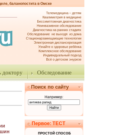
целе, баланопостита в Омске
Телемедицина – детям
Квалиметрия в медицине
Бессимптомная диагностика
Неинвазивное обследование
Диагностика на ранних стадиях
Обследование не выходя из дома
Стационарзамещающие технологии
Электронная диспансеризация
Узнайте о здоровье ребёнка
Комплексное обследование
Индивидуальный подход
Всё о детском энурезе
 доктору
Обследование
Поиск по сайту
Например:
Первое: ТЕСТ
ии
ешин
ПРОСТОЙ СПОСОБ