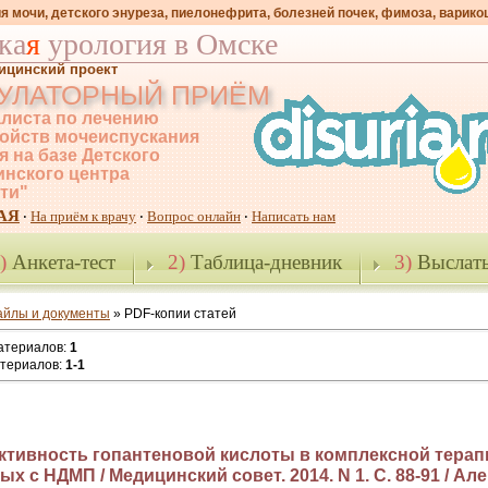
я мочи, детского энуреза, пиелонефрита, болезней почек, фимоза, варико
ка
я
урология в Омске
ицинский проект
УЛАТОРНЫЙ ПРИЁМ
листа по лечению
ойств мочеиспускания
я на базе Детского
нского центра
-ти"
АЯ
На приём к врачу
Вопрос онлайн
Написать нам
·
·
·
)
Анкета-тест
2)
Таблица-дневник
3)
Выслать
айлы и документы
» PDF-копии статей
атериалов
:
1
атериалов
:
1-1
тивность гопантеновой кислоты в комплексной терап
х с НДМП / Медицинский совет. 2014. N 1. С. 88-91 / Ал