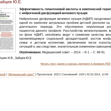
Зайцев Ю.Е.
Эффективность гопантеновой кислоты в комплексной тера
с нейрогенной дисфункцией мочевого пузыря
Нейрогенная дисфункция мочевого пузыря (НДМП) продолжает
одной из наиболее актуальных проблем детской урологии на
длительного периода. Это обусловлено неуклонным ро
пациентов данного профиля. Расстройства мочеиспускания, 
на фоне НДМП, неизбежно ведут к снижению качества жиз
проявляющемуся социальной дезадаптацией, ростом конф
семье и детском коллективе, увеличением числа психот
ситуаций и, как следствие, значительным снижением самооценк
Опубликовано
: Медицинский совет. – 2014. – N 1. – С. 88-91.
ёшин И.В., Зайцев Ю.Е.
Читать текст далее и скачать документ в формате PDF 
атей
|
"Медицинский совет"
|
Просмотров:
2023
|
Скачиваний:
1424
|
02.02.2014, 12:00