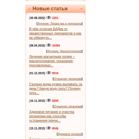
Новые статьи
[
30.08.2022
]
2201
[
Лечение: Лекарства и препараты
]
В чём отличия БАДов от
лекарственных препаратов и как
не обмануть...
[
08.04.2016
]
10494
[
Лечение: Магнитотерапия
]
Лечение магнитным полем –
магнитотерапия: показания,
противопоказ...
[
01.12.2015
]
8510
[
Очищение организма
]
Сколько воды нужно выпивать за
день? Какую воду пить? Почему
пить...
[
16.11.2015
]
8200
[
Очищение организма
]
Здоровое питание и очистка
организма как способы
устранения причи...
[
15.11.2015
]
8046
[
Здоровое питание
]