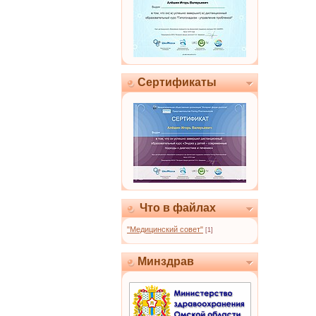
Сертификаты
Что в файлах
"Медицинский совет"
[1]
Минздрав