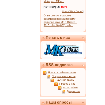
Майорке / МК в...
[
13.11.2013
]
10675
[
Газета "МК в Омске"
]
Опыт омских урологов
рекомендован к широкому
применению / МК в Омске. -
2013. - № 46 (861). - 6-...
Печать о нас
RSS-подписка
Новости сайта и коллег
Популярные статьи
Научные труды
Пресса о нас
Фотографии
Документы
Наши опросы