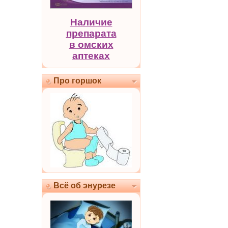
Наличие
препарата
в омских
аптеках
Про горшок
Всё об энурезе