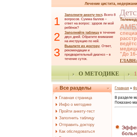
Лечение цистита, недержани
Детс
Заполните анкету-тест
.
Всего 8
1
вопросов. Сумма баллов –
Телемед
ответ на вопрос: здоров ли мой
АМБ
ребёнок?
2
Заполняйте таблицу
в течение
специа
двух дней. Обратите внимание
расстр
на инструкцию по ней.
ведётс
Вышлите их доктору
. Ответ,
3
медици
рекомендации и
"До 16
предварительный диагноз – в
течение суток.
ГЛАВН
О МЕТОДИКЕ
1
Все разделы
Главная
»
Ф
Главная страница
В разделе м
Показано м
Инфо о методике
Пройти анкету-тест
Заполнить таблицу
Отправить доктору
Эффек
Как обследоваться
больны