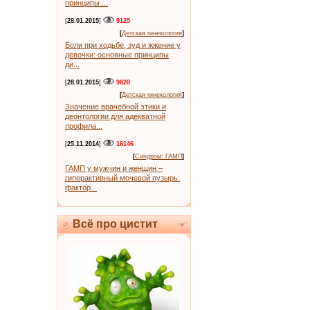
принципы ...
[
28.01.2015
]
9125
[
Детская гинекология
]
Боли при ходьбе, зуд и жжение у
девочки: основные принципы
ди...
[
28.01.2015
]
9828
[
Детская гинекология
]
Значение врачебной этики и
деонтологии для адекватной
профила...
[
25.11.2014
]
16146
[
Синдром: ГАМП
]
ГАМП у мужчин и женщин –
гиперактивный мочевой пузырь:
фактор...
Всё про цистит