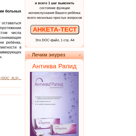
и всего 1 шаг выяснить
состояние функции
пии больных
мочеиспускания Вашего ребёнка:
всего несколько простых вопросов
 оставаться
 протяжении
АНКЕТА-ТЕСТ
стом числа
возникающие
Это DOC-файл, 1 стр. А4
ни ребёнка,
ликтности в
равмирующих
Лечим энурез
и.
Антиква Рапид
(DOC, XLS)...