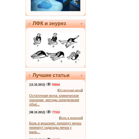
ЛФК и энурез
Лучшие статьи
[
13.10.2013
]
93044
[
Остаточная моча
]
Остаточная моча: клиническое
значение, методы определения
объё...
[
08.10.2013
]
77310
[
Боль в мошонке
]
Боль в мошонке: перекрут яичка,
перекрут гидатиды яичка у
маль...