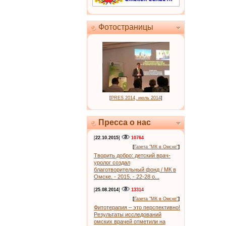
Фотостраницы
[
PRES 2014, июль 2014
]
Пресса о нас
[
22.10.2015
]
10764
[
Газета "МК в Омске"
]
Творить добро: детский врач-
уролог создал
благотворительный фонд / МК в
Омске. - 2015. - 22-28 о...
[
25.08.2014
]
13314
[
Газета "МК в Омске"
]
Фитотерапия – это перспективно!
Результаты исследований
омских врачей отметили на