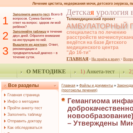
Лечение цистита, недержания мочи, детского энуреза, 
Детска
я
урология 
Заполните анкету-тест
.
Всего 8
1
вопросов. Сумма баллов –
Телемедицинский проект
ответ на вопрос: здоров ли мой
АМБУЛАТОРНЫЙ 
ребёнок?
2
Заполняйте таблицу
в течение
специалиста по лечению
двух дней. Обратите внимание
расстройств мочеиспускан
на инструкцию по ней.
ведётся на базе Детского
Вышлите их доктору
. Ответ,
3
медицинского центра
рекомендации и
"До 16-ти"
предварительный диагноз – в
течение суток.
ГЛАВНАЯ
На приём к врачу
Вопр
·
·
О МЕТОДИКЕ
1)
Анкета-тест
2
Все разделы
Главная
»
Файлы и документы
»
Законода
(протоколы лечения)
Главная страница
Гемангиома инфант
Инфо о методике
доброкачественно
Пройти анкету-тест
новообразование) –
Заполнить таблицу
Отправить доктору
– Утверждены Ми
Как обследоваться