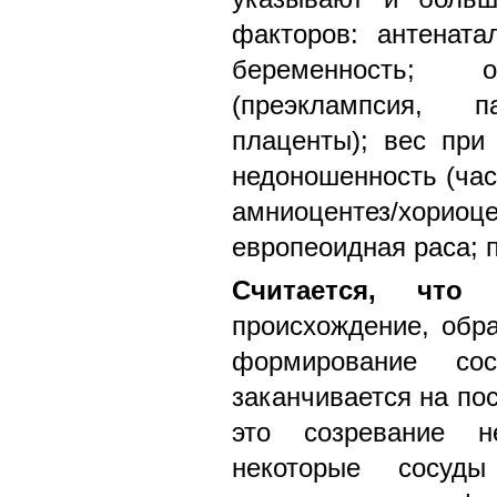
факторов: антената
беременность; о
(преэклампсия, па
плаценты); вес при
недоношенность (час
амниоцентез/хо
европеоидная раса; 
Считается, что
происхождение, обр
формирование со
заканчивается на по
это созревание 
некоторые сосуд