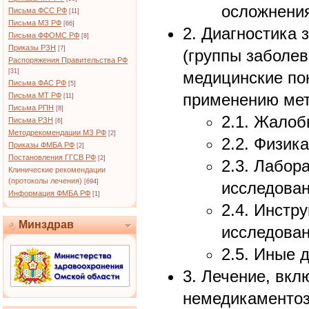
осложнени
Письма ФСС РФ
[11]
Письма МЗ РФ
[66]
2. Диагностика 
Письма ФФОМС РФ
[8]
Приказы РЗН
[7]
(группы заболев
Распоряжения Правительства РФ
[31]
медицинские по
Письма ФАС РФ
[5]
применению мет
Письма МТ РФ
[11]
Письма РПН
[8]
2.1. Жалоб
Письма РЗН
[6]
Методрекомендации МЗ РФ
[2]
2.2. Физик
Приказы ФМБА РФ
[2]
Постановления ГГСВ РФ
[2]
2.3. Лабор
Клинические рекомендации
(протоколы лечения)
[694]
исследова
Информация ФМБА РФ
[1]
2.4. Инстр
Минздрав
исследова
2.5. Иные 
3. Лечение, вк
немедикаментоз