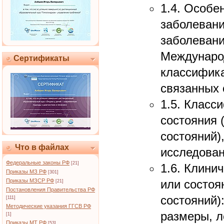
1.4. Особе
заболевани
заболевани
Междунаро
Сертификаты
классифика
связанных 
1.5. Класс
состояния 
состояний)
Что в файлах
исследова
Федеральные законы РФ
[21]
1.6. Клини
Приказы МЗ РФ
[301]
Приказы МЗСР РФ
или состоя
[21]
Постановления Правительства РФ
состояний)
[111]
Методические указания ГГСВ РФ
размеры, л
[1]
Приказы МТ РФ
[53]