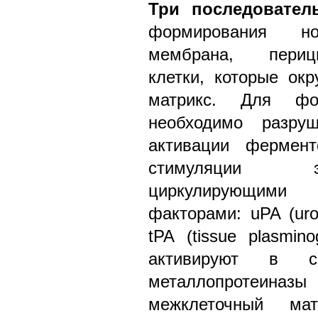
Три последовател
формирования н
мембрана, перици
клетки, которые ок
матрикс. Для фо
необходимо разру
активации фермен
стимуляции э
циркулирующими
факторами: uPA (urok
tPA (tissue plasmin
активируют в с
металлопротеин
межклеточный ма