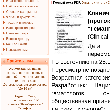
Благотворительность
[
Полный текст PDF
:
Открыть / Читать / 
Публикации в прессе
Клин
Статьи и материалы
Файлы и документы
(прото
Труды и интервью
"Геман
Наша фотогалерея
Наши партнёры
(Clinical
Вопрос доктору
Как нас найти
Дата 
Напишите нам
пересмо
По состоянию на 28.
Прийти к нам
Пересмотр не поздне
Амбулаторный приём
специалиста по лечению
Возрастная категория
расстройств мочеиспускания
ведётся на базе
Разработчик: Наци
Детского медицинского центра
"До 16-ти"
гематологов, он
Адрес:
г. Омск,
общественная органи
пр-кт Комарова, 11/1
Клиника "Левобережная"
детских хирургов";
Телефон: