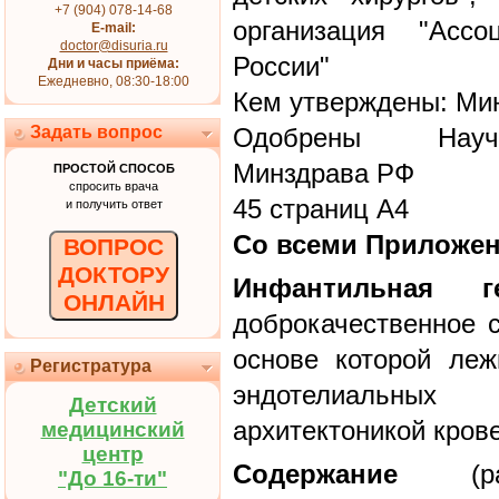
+7 (904) 078-14-68
организация "Ассо
E-mail:
doctor@disuria.ru
России"
Дни и часы приёма:
Ежедневно, 08:30-18:00
Кем утверждены: Ми
Задать вопрос
Одобрены Научн
Минздрава РФ
ПРОСТОЙ СПОСОБ
спросить врача
45 страниц А4
и получить ответ
Со всеми Приложе
ВОПРОС
ДОКТОРУ
Инфантильная ге
ОНЛАЙН
доброкачественное с
основе которой ле
Регистратура
эндотелиальны
Детский
архитектоникой кров
медицинский
центр
Содержание
(раз
"До 16-ти"