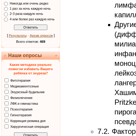
лимфа
Никогда или очень редко
1 раз за ночь каждую ночь
капил
2-3 раза каждую ночь
4 или более раз каждую ночь
Други
(дифф
[
·
]
Результаты
Архив опросов
Всего ответов:
469
милиа
инфан
Наши опросы
моноц
Какие методики реально
помогли избавить Вашего
лейко
ребёнка от энуреза?
Фитотерапия
ланге
Медикаментозные
Хашим
Энурезный будильник
Физиолечение
Pritzk
ЛФК и гимнастика
Психотерапия
пирога
Гипнотерапия
псевд
Коррекция режима дня
Хирургическая операция
7.2. Факто