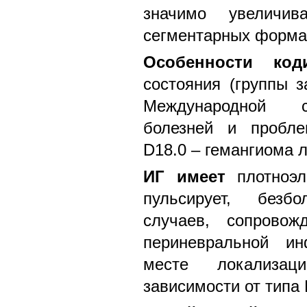
значимо увеличи
сегментарных формах
Особенности код
состояния (группы з
Международной с
болезней и пробле
D18.0 – гемангиома 
ИГ имеет
плотноэл
пульсирует, безб
случаев, сопровож
периневральной ин
месте локализа
зависимости от типа 