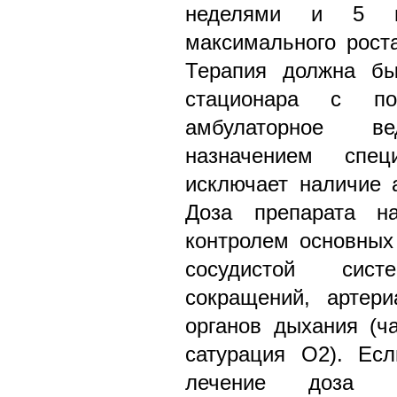
неделями и 5 м
максимального рост
Терапия должна бы
стационара с п
амбулаторное в
назначением спец
исключает наличие 
Доза препарата на
контролем основных
сосудистой сис
сокращений, артер
органов дыхания (ч
сатурация O2). Ес
лечение доза п