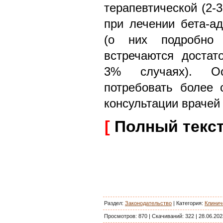
терапевтической (2-
при лечении бета-а
(о них подробно 
встречаются достат
3% случаях). О
потребовать более 
консультации врачей
[
Полный текс
Раздел:
Законодательство
|
Категория
:
Клинич
Просмотров:
870
|
Скачиваний:
322
|
28.06.202