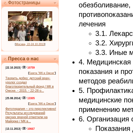
Фотостраницы
обезболивание,
противопоказан
лечения
3.1. Лекар
3.2. Хирур
[
Москва, 22-24.10.2013
]
3.3. Иные 
Пресса о нас
4. Медицинская
[
22.10.2015
]
10759
показания и пр
[
Газета "МК в Омске"
]
Творить добро: детский врач-
методов реабил
уролог создал
благотворительный фонд / МК в
5. Профилактик
Омске. - 2015. - 22-28 о...
медицинские по
[
25.08.2014
]
13305
[
Газета "МК в Омске"
]
применению мет
Фитотерапия – это перспективно!
Результаты исследований
6. Организация
омских врачей отметили на
Майорке / МК в...
Показания 
[
13.11.2013
]
10667