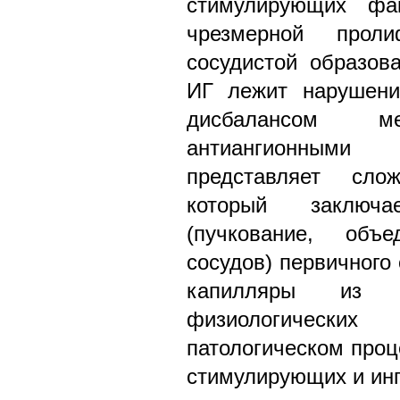
стимулирующих фа
чрезмерной прол
сосудистой образов
ИГ лежит нарушение
дисбалансом 
антиангионными
представляет сло
который заключ
(пучкование, объе
сосудов) первичного
капилляры из 
физиологически
патологическом проц
стимулирующих и ин