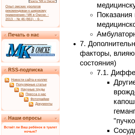
[
Газета "МК в Омске"
]
медицинск
Опыт омских урологов
рекомендован к широкому
Показания 
применению / МК в Омске. -
2013. - № 46 (861). - 6-...
медицинско
Амбулаторн
Печать о нас
7. Дополнитель
факторы, влияю
состояния)
RSS-подписка
7.1. Диффе
Новости сайта и коллег
Други
Популярные статьи
Научные труды
врожд
Пресса о нас
Фотографии
капо
Документы
геман
Наши опросы
"пучк
Встаёт ли Ваш ребёнок в туалет
Сосуд
ночью?