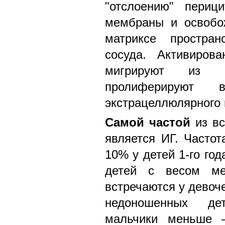
"отслоению" периц
мембраны и освобо
матриксе простран
сосуда. Активиров
мигрируют из "
пролиферируют 
экстрацеллюлярного 
Самой частой
из вс
является ИГ. Частот
10% у детей 1-го го
детей с весом м
встречаются у девоче
недоношенных де
мальчики меньше –