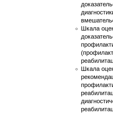
доказатель
диагностик
вмешатель
Шкала оцен
доказатель
профилакти
(профилакт
реабилита
Шкала оцен
рекомендац
профилакти
реабилитац
диагностич
реабилита