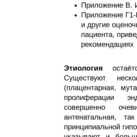
Приложение В. 
Приложение Г1-
и другие оцено
пациента, прив
рекомендациях
Этиология
остаётс
Существуют неско
(плацентарная, мута
пролиферации эн
совершенно оче
антенатальная, та
принципиальной гипо
указывают и больш