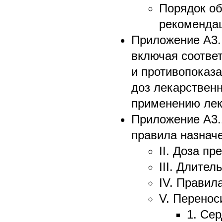
Порядок об
рекоменда
Приложение А3.
включая соотве
и противопоказа
доз лекарственн
применению лек
Приложение А3.
правила назнач
II. Доза пр
III. Длител
IV. Правил
V. Перенос
1. Се