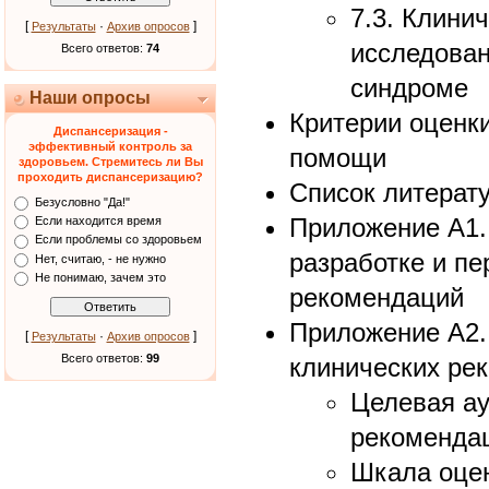
7.3. Клини
[
·
]
Результаты
Архив опросов
исследова
Всего ответов:
74
синдроме
Наши опросы
Критерии оценк
Диспансеризация -
эффективный контроль за
помощи
здоровьем. Стремитесь ли Вы
проходить диспансеризацию?
Список литерат
Безусловно "Да!"
Приложение А1.
Если находится время
Если проблемы со здоровьем
разработке и пе
Нет, считаю, - не нужно
Не понимаю, зачем это
рекомендаций
Приложение А2.
[
·
]
Результаты
Архив опросов
Всего ответов:
99
клинических ре
Целевая ау
рекоменда
Шкала оцен