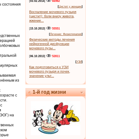
[
03.02.2014
]
66982
ы состояния
[
Цистит у женщин
]
Воспаление мочевого пузыря
(цистит): боли внизу живота,
жжение...
[
15.10.2013
]
55551
[
Лечение: Физиотерапия
]
ледственных
Физические методы лечения
нерацией
нейрогенной дисфункции
олбочковых
мочевого пузы...
нтральной
[
06.10.2013
]
52811
[
УЗИ
]
акулярных
Как подготовиться к УЗИ
мочевого пузыря и почек,
зываемая
значение ульт...
анённым из
к
1-й год жизни
озрасте с
сти.
 с
м
ЭОГ) на
твенных
ском
торые