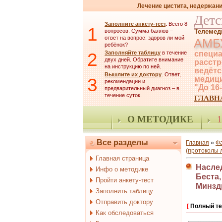
Лечение цистита, недержани
Детс
Заполните анкету-тест
.
Всего 8
1
вопросов. Сумма баллов –
Телемед
ответ на вопрос: здоров ли мой
АМБ
ребёнок?
2
Заполняйте таблицу
в течение
специа
двух дней. Обратите внимание
расстр
на инструкцию по ней.
ведётс
Вышлите их доктору
. Ответ,
3
медици
рекомендации и
"До 16
предварительный диагноз – в
течение суток.
ГЛАВН
О МЕТОДИКЕ
1
Все разделы
Главная
»
Ф
(протоколы 
Главная страница
Насле
Инфо о методике
Беста,
Пройти анкету-тест
Минзд
Заполнить таблицу
Отправить доктору
[
Полный те
Как обследоваться