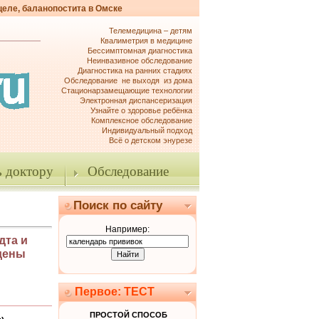
целе, баланопостита в Омске
Телемедицина – детям
Квалиметрия в медицине
Бессимптомная диагностика
Неинвазивное обследование
Диагностика на ранних стадиях
Обследование не выходя из дома
Стационарзамещающие технологии
Электронная диспансеризация
Узнайте о здоровье ребёнка
Комплексное обследование
Индивидуальный подход
Всё о детском энурезе
 доктору
Обследование
Поиск по сайту
Например:
дта и
ждены
Первое: ТЕСТ
ПРОСТОЙ СПОСОБ