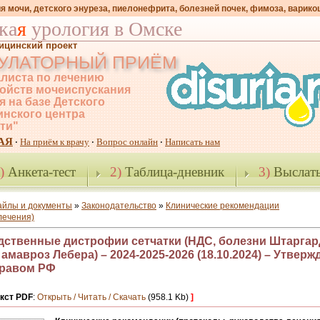
я мочи, детского энуреза, пиелонефрита, болезней почек, фимоза, варико
ка
я
урология в Омске
ицинский проект
УЛАТОРНЫЙ ПРИЁМ
листа по лечению
ойств мочеиспускания
я на базе Детского
нского центра
-ти"
АЯ
На приём к врачу
Вопрос онлайн
Написать нам
·
·
·
)
Анкета-тест
2)
Таблица-дневник
3)
Выслать
айлы и документы
»
Законодательство
»
Клинические рекомендации
лечения)
дственные дистрофии сетчатки (НДС, болезни Штаргар
 амавроз Лебера) – 2024-2025-2026 (18.10.2024) – Утвер
равом РФ
кст PDF
:
Открыть / Читать / Скачать
(958.1 Kb)
]