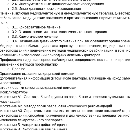
2.4. Инструментальные диагностические исследования
2.5. Иные диагностические исследования
 Лечение, включая медикаментозную и немедикаментозную терапии, диетоте
езболивание, медицинские показания и противопоказания к применению мет
чения
3.1. Консервативное лечение
3.2. Этиопатогенетическая генозаместительная терапия
3.3. Хирургическое лечение
3.4. Назначение диетического питания при заболеваниях органа зрен
 Медицинская реабилитация и санаторно-курортное лечение, медицинские по
отивопоказания к применению методов медицинской реабилитации, в том чи
нованных на использовании природных лечебных факторов
 Профилактика и диспансерное наблюдение, медицинские показания и проти
применению методов профилактики
Прогноз
 Организация оказания медицинской помощи
 Дополнительная информация (в том числе факторы, влияющие на исход заб
и состояния)
итерии оценки качества медицинской помощи
исок литературы
иложение А1. Состав рабочей группы по разработке и пересмотру клиническ
комендаций
иложение А2. Методология разработки клинических рекомендаций
иложение А3. Справочные материалы, включая соответствие показаний к пр
отивопоказаний, способов применения и доз лекарственных препаратов, инс
именению лекарственного препарата
иложение Б. Алгоритмы действий врача
иложение В. Информация для пациента