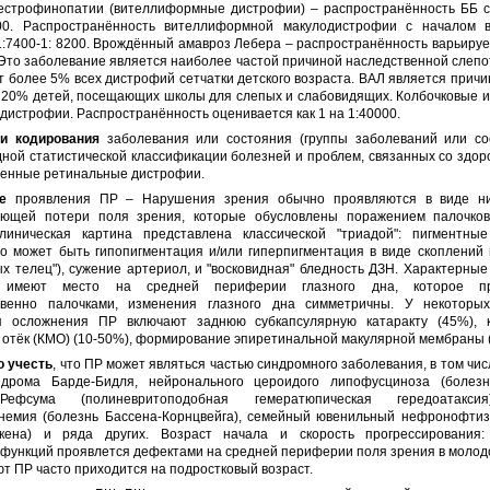
Бестрофинопатии (вителлиформные дистрофии) – распространённость ББ с
700. Распространённость вителлиформной макулодистрофии с началом 
1:7400-1: 8200. Врождённый амавроз Лебера – распространённость варьируе
 Это заболевание является наиболее частой причиной наследственной слепо
т более 5% всех дистрофий сетчатки детского возраста. ВАЛ является прич
 20% детей, посещающих школы для слепых и слабовидящих. Колбочковые и
дистрофии. Распространённость оценивается как 1 на 1:40000.
и кодирования
заболевания или состояния (группы заболеваний или со
ой статистической классификации болезней и проблем, связанных со здор
венные ретинальные дистрофии.
е
проявления ПР – Нарушения зрения обычно проявляются в виде ни
ующей потери поля зрения, которые обусловлены поражением палочко
Клиническая картина представлена классической "триадой": пигментны
то может быть гипопигментация и/или гиперпигментация в виде скоплений
ых телец"), сужение артериол, и "восковидная" бледность ДЗН. Характерны
 имеют место на средней периферии глазного дна, которое пр
венно палочками, изменения глазного дна симметричны. У некоторы
я осложнения ПР включают заднюю субкапсулярную катаракту (45%), 
отёк (КМО) (10-50%), формирование эпиретинальной макулярной мембраны 
 учесть
, что ПР может являться частью синдромного заболевания, в том чи
дрома Барде-Бидля, нейронального цероидого липофусциноза (болезн
ефсума (полиневритоподобная гемератюпическая гередоатаксия
немия (болезнь Бассена-Корнцвейга), семейный ювенильный нефронофтиз
кена) и ряда других. Возраст начала и скорость прогрессирования
функций проявлется дефектами на средней периферии поля зрения в молод
т ПР часто приходится на подростковый возраст.