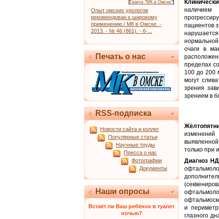
Клинически
[
Газета "МК в Омске"
]
наличием 
Опыт омских урологов
рекомендован к широкому
прогрессиру
применению / МК в Омске. -
пациентов з
2013. - № 46 (861). - 6-...
нарушается
нормальной
очаги в ма
Печать о нас
расположены
пределах со
100 до 200 
могут слива
зрения зав
зрением в б
RSS-подписка
Жёлтопятн
Новости сайта и коллег
изменений 
Популярные статьи
выявленной
Научные труды
только при 
Пресса о нас
Фотографии
Диагноз Н
Документы
офтальмоло
дополнител
(секвениро
Наши опросы
офтальмоло
офтальмоско
Встаёт ли Ваш ребёнок в туалет
и периметр
ночью?
глазного дн