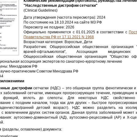
Клинические рекомендации (протоколы, руководства лечения
"Наследственные дистрофии сетчатки"
(Clinical Guidelines)
Дата утверждения (частота пересмотра): 2024
По состоянию на 18.10.2024 на сайте МЗ РФ
Пересмотр не позднее: 2026
Официально применяется с 01.01.2025 в соответствии с
Пос
Правительства РФ от 17.11.2021 N 1968
Возрастная категория: Взрослые, Дети
Разработчик: Общероссийская общественная организация 
врачей-офтальмологов", Ассоциация медицинских г
Общероссийская общественная организация "Общество оф
циональная ассоциация экспертов по санаторно-курортному лечению
дены: Минздравом РФ
аучно-практическим Советом Минздрава РФ
А4
Приложениями
енные дистрофии
сетчатки (НДС) – это обширная группа фенотипически и 
ых заболеваний сетчатки, имеющих прогрессирующее течение, приводящие 
х функций, вплоть до слепоты. Для некоторых НДС свойственно
вание с поздним началом, тогда как для других – быстрое прогрессирова
аденчество/ранний детский возраст). НДС можно разделить на изол
 с вовлечением других систем органов. Данная группа заболеваний может 
ования: аутосомно-доминантный (АД), аутосомно-рецессивный (АР) и X-сце
ый.
е
(разделы, оглавление) документа:
зработчик