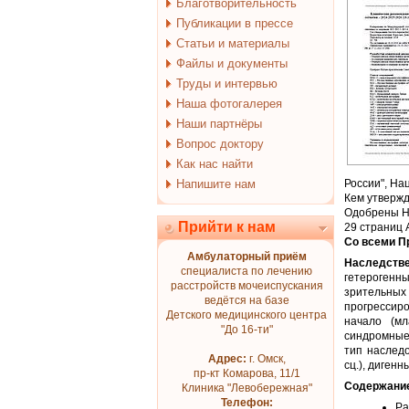
Благотворительность
Публикации в прессе
Статьи и материалы
Файлы и документы
Труды и интервью
Наша фотогалерея
Наши партнёры
Вопрос доктору
Как нас найти
Напишите нам
России", На
Кем утверж
Одобрены Н
Прийти к нам
29 страниц 
Со всеми 
Амбулаторный приём
Наследств
специалиста по лечению
гетерогенн
расстройств мочеиспускания
зрительны
ведётся на базе
прогрессиро
Детского медицинского центра
начало (мл
"До 16-ти"
синдромные
тип наслед
Адрес:
г. Омск,
сц.), дигенн
пр-кт Комарова, 11/1
Содержани
Клиника "Левобережная"
Телефон:
Ра