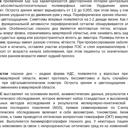
е
проявления БШ. БШ характеризуется двусторонней потерей центрально
абсолютных/относительных полиморфных скотом. Ухудшение зре
ет. Острота зрения может варьировать от 1,0 до 0,005, при этом лишь у оч
рение ухудшается до движения руки у лица. Периферическое зрение обычно 
 цветоощущение. Симптомы впервые появляются на 1-2 декаде жизни. Как п
 функциональной активности периферической сетчатки обнаруживаются а
куле. Особенностью глазного дна являются желтоватые пятна, которые
 вокруг фовеа, ограничиваясь макулярной областью, или занимать весь за
судистых аркад или распространяться вплоть до экватора. Размеры пятен 
мкм, границы имеют разную степень чёткости. При прогрессировании забол
ться и исчезать, оставляя участки атрофии ПЭС и слоя хориокапилляров.
исит от возраста начала заболевания, при этом пациенты со значительн
олее раннем возрасте имеют худший прогноз.
истое
глазное дно – редкая форма НДС, появляется у взрослых при 
макулярной области, может протекать бессимптомно и быть случайно
 при офтальмологическом осмотре. Острота зрения и цветоощущение
изменениях в макулярной области.
ДС
выставляют на основании жалоб, анамнестических данных, результатов к
гического обследования, которое включает набор стандартных и высокоин
ьных методов исследования и результатов молекулярно-генетической 
вание последнего поколения (NGS), прямое секвенирование по Сэнге
гическое обследование включает в себя визометрию, тонометрию, биом
пию, а также проводится оптическая когерентная томография (ОКТ) макуля
ия. Выполняется биомикрофотография глазного дна. У некоторых пацие
а невозможен (в связи с непрозрачностью оптических сред из-за изменений