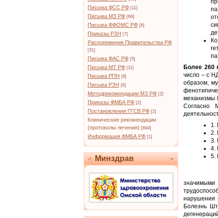
пр
Письма ФСС РФ
[11]
па
Письма МЗ РФ
от
[66]
си
Письма ФФОМС РФ
[8]
де
Приказы РЗН
[7]
Ко
Распоряжения Правительства РФ
ге
[31]
па
Письма ФАС РФ
[5]
Более 260 
Письма МТ РФ
[11]
число – с Н
Письма РПН
[8]
образом, м
Письма РЗН
[6]
фенотипиче
Методрекомендации МЗ РФ
[2]
механизмы Н
Приказы ФМБА РФ
[2]
Согласно 
Постановления ГГСВ РФ
[2]
деятельнос
Клинические рекомендации
1.
(протоколы лечения)
[694]
2.
Информация ФМБА РФ
[1]
3.
4.
5.
Минздрав
значимыми
трудоспособ
нарушения 
Болезнь Шт
дегенераци