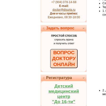
+7 (904) 078-14-68
Сп
E-mail:
Те
doctor@disuria.ru
1.
Дни и часы приёма:
со
Ежедневно, 08:30-18:00
Задать вопрос
ПРОСТОЙ СПОСОБ
спросить врача
и получить ответ
ВОПРОС
ДОКТОРУ
ОНЛАЙН
Регистратура
Детский
медицинский
2.
ме
центр
"До 16-ти"