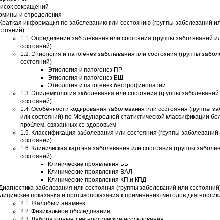
исок сокращений
рмины и определения
 Краткая информация по заболеванию или состоянию (группы заболеваний и
стояний)
1.1. Определение заболевания или состояния (группы заболеваний и
состояний)
1.2. Этиология и патогенез заболевания или состояния (группы забо
состояний)
Этиология и патогенез ПР
Этиология и патогенез БШ
Этиология и патогенез бестрофинопатий
1.3. Эпидемиология заболевания или состояния (группы заболеваний
состояний)
1.4. Особенности кодирования заболевания или состояния (группы з
или состояний) по Международной статистической классификации бо
проблем, связанных со здоровьем
1.5. Классификация заболевания или состояния (группы заболеваний
состояний)
1.6. Клиническая картина заболевания или состояния (группы заболе
состояний)
Клинические проявления ББ
Клинические проявления ВАЛ
Клинические проявления КП и КПД
 Диагностика заболевания или состояния (группы заболеваний или состояний
дицинские показания и противопоказания к применению методов диагностик
2.1. Жалобы и анамнез
2.2. Физикальное обследование
2.3. Лабораторные диагностические исследования