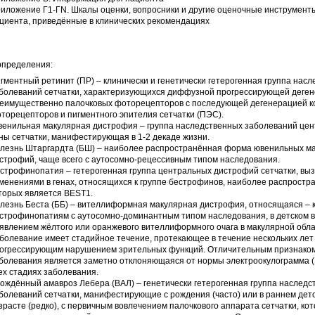
иложение Г1-ГN. Шкалы оценки, вопросники и другие оценочные инструмент
циента, приведённые в клинических рекомендациях
пределения:
гментный ретинит (ПР) – клинически и генетически гетерогенная группа нас
болеваний сетчатки, характеризующихся диффузной прогрессирующей деге
еимущественно палочковых фоторецепторов с последующей дегенерацией к
торецепторов и пигментного эпителия сетчатки (ПЭС).
енильная макулярная дистрофия – группа наследственных заболеваний це
ны сетчатки, манифестирующая в 1-2 декаде жизни.
лезнь Штаргардта (БШ) – наиболее распространённая форма ювенильных м
строфий, чаще всего с аутосомно-рецессивным типом наследования.
строфинопатия – гетерогенная группа центральных дистрофий сетчатки, вы
менениями в генах, относящихся к группе бестрофинов, наиболее распростр
торых является BEST1.
лезнь Беста (ББ) – вителлиформная макулярная дистрофия, относящаяся – 
строфинопатиям с аутосомно-доминантным типом наследования, в детском в
явлением жёлтого или оранжевого вителлиформного очага в макулярной обла
болевание имеет стадийное течение, протекающее в течение нескольких лет
огрессирующим нарушением зрительных функций. Отличительным признако
болевания является заметно отклоняющаяся от нормы электроокулограмма (
ех стадиях заболевания.
ождённый амавроз Лебера (ВАЛ) – генетически гетерогенная группа наследс
болеваний сетчатки, манифестирующие с рождения (часто) или в раннем дет
зрасте (редко), с первичным вовлечением палочкового аппарата сетчатки, ко