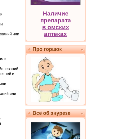
Наличие
ли
препарата
ли
в омских
аптеках
леваний или
Про горшок
 или
аболеваний
лезней и
 или
ваний или
Всё об энурезе
)
и