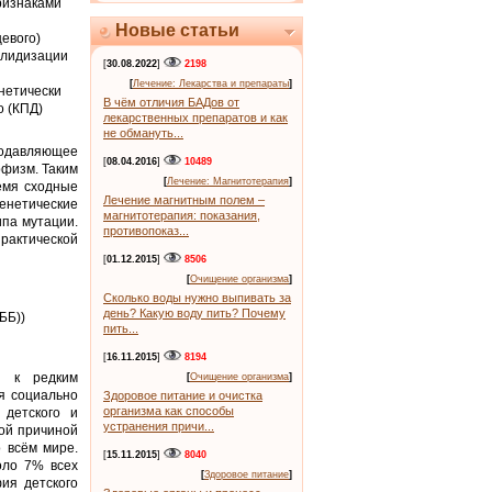
ризнаками
Новые статьи
цевого)
алидизации
[
30.08.2022
]
2198
[
Лечение: Лекарства и препараты
]
енетически
В чём отличия БАДов от
о (КПД)
лекарственных препаратов и как
не обмануть...
подавляющее
[
08.04.2016
]
10489
рфизм. Таким
[
Лечение: Магнитотерапия
]
емя сходные
Лечение магнитным полем –
енетические
магнитотерапия: показания,
ипа мутации.
противопоказ...
актической
[
01.12.2015
]
8506
[
Очищение организма
]
Сколько воды нужно выпивать за
день? Какую воду пить? Почему
ББ))
пить...
[
16.11.2015
]
8194
я к редким
[
Очищение организма
]
я социально
Здоровое питание и очистка
организма как способы
детского и
устранения причи...
ной причиной
 всём мире.
[
15.11.2015
]
8040
оло 7% всех
[
Здоровое питание
]
ия детского