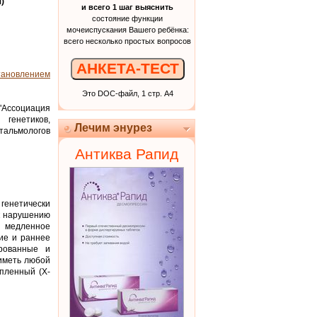
)
и всего 1 шаг выяснить
состояние функции
мочеиспускания Вашего ребёнка:
всего несколько простых вопросов
АНКЕТА-ТЕСТ
тановлением
Это DOC-файл, 1 стр. А4
"Ассоциация
енетиков,
Лечим энурез
тальмологов
Антиква Рапид
генетически
к нарушению
 медленное
ние и раннее
ированные и
иметь любой
пленный (X-