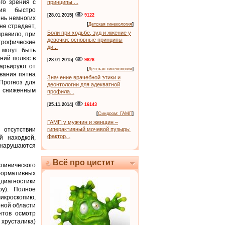
го зрения с
принципы ...
ния быстро
[
28.01.2015
]
9122
ень немногих
[
Детская гинекология
]
не страдает,
Боли при ходьбе, зуд и жжение у
равило, при
девочки: основные принципы
трофические
ди...
 могут быть
дний полюс в
[
28.01.2015
]
9826
варьируют от
[
Детская гинекология
]
евания пятна
Значение врачебной этики и
 Прогноз для
деонтологии для адекватной
о сниженным
профила...
[
25.11.2014
]
16143
[
Синдром: ГАМП
]
ГАМП у мужчин и женщин –
отсутствии
гиперактивный мочевой пузырь:
фактор...
й находкой,
 нарушаются
Всё про цистит
линического
формативных
диагностики
ру). Полное
икроскопию,
рной области
нтов осмотр
 хрусталика)