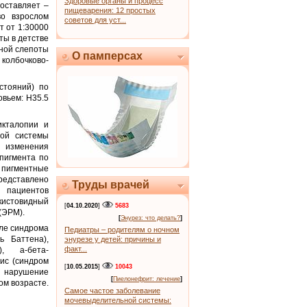
Здоровые органы и процесс
оставляет –
пищеварения: 12 простых
во взрослом
советов для уст...
т от 1:30000
ты в детстве
иной слепоты
О памперсах
 колбочково-
стояний) по
овьем: H35.5
кталопии и
вой системы
е изменения
 пигмента по
е пигментные
едставлено
Труды врачей
х пациентов
кистовидный
[
04.10.2020
]
5683
(ЭРМ).
[
Энурез: что делать?
]
сле синдрома
Педиатры – родителям о ночном
ь Баттена),
энурезе у детей: причины и
факт...
), а-бета-
ис (синдром
[
10.05.2015
]
10043
: нарушение
[
Пиелонефрит: лечение
]
ом возрасте.
Самое частое заболевание
мочевыделительной системы: