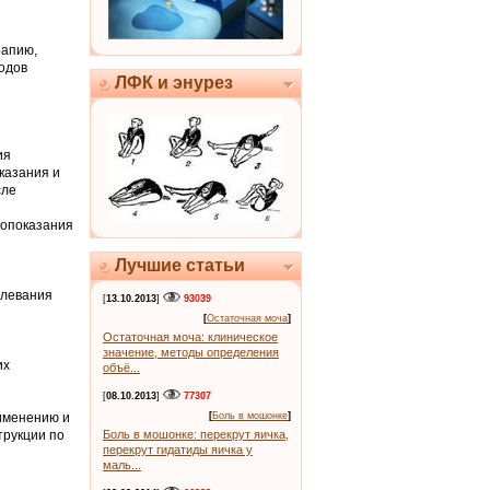
рапию,
одов
ЛФК и энурез
ия
казания и
сле
вопоказания
Лучшие статьи
олевания
[
13.10.2013
]
93039
[
Остаточная моча
]
Остаточная моча: клиническое
значение, методы определения
их
объё...
[
08.10.2013
]
77307
именению и
[
Боль в мошонке
]
трукции по
Боль в мошонке: перекрут яичка,
перекрут гидатиды яичка у
маль...