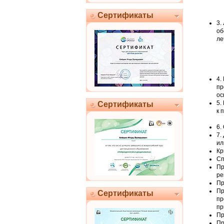
Сертификаты
3.
об
ле
4.
пр
ос
5.
Сертификаты
к 
6.
7.
ил
Кр
Сп
Пр
ре
Пр
Пр
Сертификаты
пр
пр
Пр
Пр