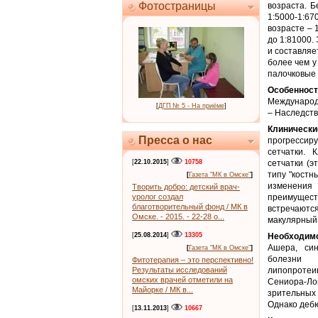
Фотостраницы
возраста. 
1:5000-1:6
возрасте – 
до 1:81000.
и составляе
более чем у
палочковые 
Особенност
Международн
[
ДГП № 5 - На приёме
]
– Наследст
Клинически
Пресса о нас
прогрессир
сетчатки. 
[
22.10.2015
]
10758
сетчатки (э
типу "костн
[
Газета "МК в Омске"
]
изменения
Творить добро: детский врач-
уролог создал
преимущест
благотворительный фонд / МК в
встречаютс
Омске. - 2015. - 22-28 о...
макулярный 
[
25.08.2014
]
13305
Необходимо
Ашера, син
[
Газета "МК в Омске"
]
болезни Р
Фитотерапия – это перспективно!
Результаты исследований
липопротеи
омских врачей отметили на
Сениора-Ло
Майорке / МК в...
зрительных 
Однако дебю
[
13.11.2013
]
10667