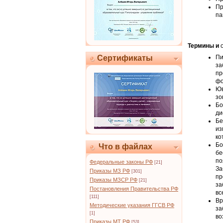
Пр
па
Термины и
о
Сертификаты
Пи
за
пр
фо
Юв
зо
Бо
ди
Бе
из
ко
Бо
Что в файлах
бе
по
Федеральные законы РФ
[21]
За
Приказы МЗ РФ
[301]
пр
Приказы МЗСР РФ
[21]
за
Постановления Правительства РФ
вс
[111]
Вр
Методические указания ГГСВ РФ
за
[1]
во
Приказы МТ РФ
[53]