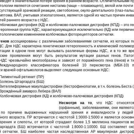
иводят к значительной потере зрения в раннем возрасте. Отличительными п
тологии являются сочетание нистагма (чаще – плавающего), вялой или почти
сутствующей зрачковой реакции, светобоязни, окуло-дигитального (глаз-паль
мптома. ВАЛ, учитывая этиопатогенез, является одной из частых причин инв
тей раннего возраста с НДС.
лбочковая дистрофия (КД) и колбочково-палочковая дистрофия (КПД) – это г
терогенная группа НДС, характеризующаяся исключительно (КД) или первичн
тологическим изменением колбочковых фоторецепторов сетчатки.
генов
ассоциированы с различными заболеваниями сетчатки, из которых 
ДС. Для НДС характерна генетическая гетерогенность и клинический полимо
утации в одном гене могут вызывать различные формы НДС, и в то же вр
ские проявления могут быть результатом мутации разных генов. Патог
ДС чрезвычайно многообразны и зависят от поражённого гена (генов) и т
Международного классификатора болезней 10 пересмотра (МБК-10) пр
ти врачей-офтальмологов выделяют следующие основные НДС:
 Пигментный ретинит (ПР)
 Болезнь Штаргардта (БШ)
 Вителлиформные макулодистрофии (бестрофинопатии, в т.ч. болезнь Беста (
 Врождённый амавроз Лебера (ВАЛ)
 Колбочковая дистрофия (КД) и колбочково-палочковая дистрофия (КПД)
Несмотря на то
, что НДС относятс
(орфанным), заболеваниями, они являютс
 по причине выраженных нарушений зрения и инвалидности у людей 
ного возраста. ПР встречается с частотой 1:3000-1:5000 и является основ
зрения и слепоты, от которой страдают более 1,5 миллиона пациентов во
аргардта (БШ) встречается с частотой 1:8000-1:10000. БШ составляет ок
й сетчатки. БШ наиболее частая наследственная АР макулярная дистроф