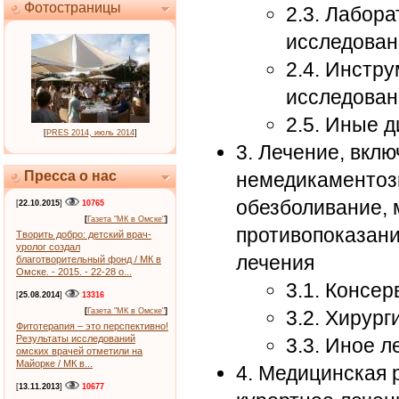
Фотостраницы
2.3. Лабор
исследован
2.4. Инстр
исследован
2.5. Иные 
[
PRES 2014, июль 2014
]
3. Лечение, вкл
Пресса о нас
немедикаментозн
обезболивание, 
[
22.10.2015
]
10765
[
Газета "МК в Омске"
]
противопоказани
Творить добро: детский врач-
уролог создал
лечения
благотворительный фонд / МК в
Омске. - 2015. - 22-28 о...
3.1. Консе
[
25.08.2014
]
13316
[
Газета "МК в Омске"
]
3.2. Хирург
Фитотерапия – это перспективно!
Результаты исследований
3.3. Иное л
омских врачей отметили на
Майорке / МК в...
4. Медицинская 
[
13.11.2013
]
10677