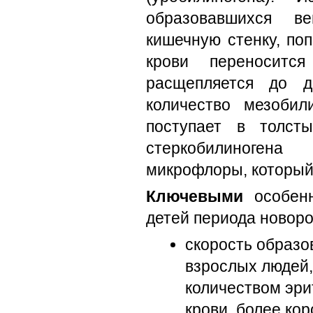
образовавшихся ве
кишечную стенку, по
крови переноситс
расщепляется до д
количество мезобил
поступает в толсты
стеркобилиноген
микрофлоры, который 
Ключевыми
особенн
детей периода новор
скорость образо
взрослых людей,
количеством эри
крови, более ко