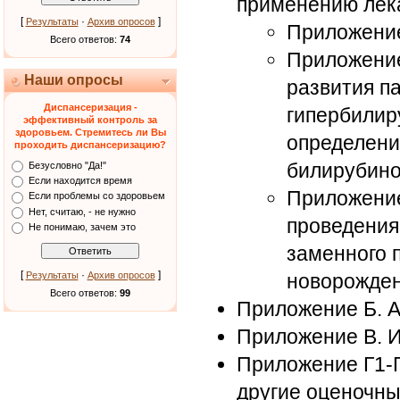
применению лек
[
·
]
Результаты
Архив опросов
Приложение
Всего ответов:
74
Приложение
Наши опросы
развития п
Диспансеризация -
гипербилир
эффективный контроль за
здоровьем. Стремитесь ли Вы
определени
проходить диспансеризацию?
билирубино
Безусловно "Да!"
Если находится время
Приложение
Если проблемы со здоровьем
Нет, считаю, - не нужно
проведения
Не понимаю, зачем это
заменного 
[
·
]
Результаты
Архив опросов
новорожде
Всего ответов:
99
Приложение Б. А
Приложение В. 
Приложение Г1-Г
другие оценочн