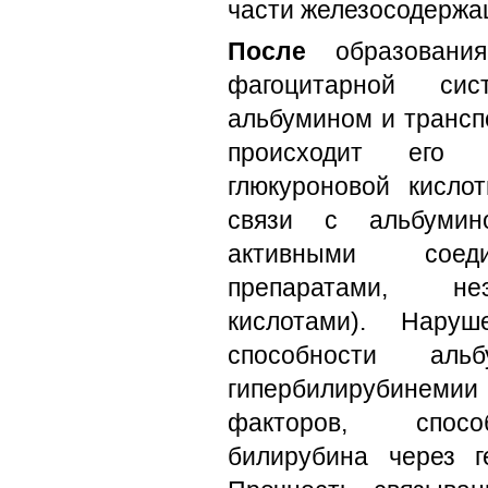
части железосодержа
После
образования
фагоцитарной с
альбумином и транспо
происходит его 
глюкуроновой кисло
связи с альбумин
активными соеди
препаратами, не
кислотами). Наруш
способности аль
гипербилирубинемии
факторов, спосо
билирубина через г