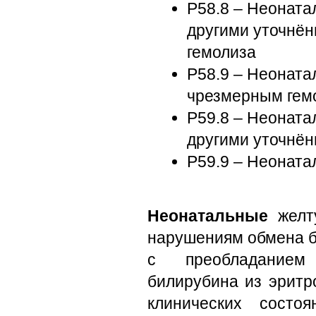
P58.8 – Неоната
другими уточнё
гемолиза
P58.9 – Неоната
чрезмерным гем
P59.8 – Неоната
другими уточнё
P59.9 – Неоната
Неонатальные
желту
нарушениям обмена б
с преобладанием 
билирубина из эритр
клинических состо