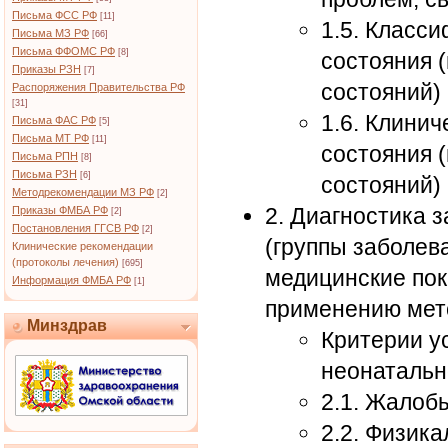
Письма ФСС РФ
[11]
1.5. Класс
Письма МЗ РФ
[66]
Письма ФФОМС РФ
[8]
состояния 
Приказы РЗН
[7]
состояний)
Распоряжения Правительства РФ
[31]
1.6. Клини
Письма ФАС РФ
[5]
Письма МТ РФ
[11]
состояния 
Письма РПН
[8]
Письма РЗН
[6]
состояний)
Методрекомендации МЗ РФ
[2]
2. Диагностика 
Приказы ФМБА РФ
[2]
Постановления ГГСВ РФ
[2]
(группы заболев
Клинические рекомендации
(протоколы лечения)
[695]
медицинские пок
Информация ФМБА РФ
[1]
применению мет
Минздрав
Критерии у
неонатальн
2.1. Жалоб
2.2. Физик