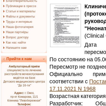
Благотворительность
Клин
Публикации в прессе
Статьи и материалы
(прот
Файлы и документы
руковод
Труды и интервью
Наша фотогалерея
"Неона
Наши партнёры
(Clinical
Вопрос доктору
Как нас найти
Дата 
Напишите нам
пересмо
По состоянию на 05.0
Прийти к нам
Пересмотр не позднее
Амбулаторный приём
специалиста по лечению
Официально при
расстройств мочеиспускания
ведётся на базе
соответствии с
Поста
Детского медицинского центра
"До 16-ти"
17.11.2021 N 1968
Адрес:
г. Омск,
Возрастная категория
пр-кт Комарова, 11/1
Клиника "Левобережная"
Разработчик: Общ
Телефон: