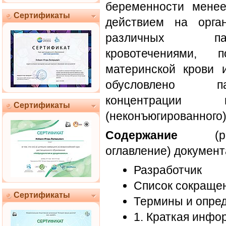
беременности менее
Сертификаты
действием на орга
различных пат
кровотечениями, п
материнской крови 
обусловлено па
концентрации
Сертификаты
(неконъюгированного)
Содержание
(раз
оглавление) документ
Разработчик
Список сокраще
Сертификаты
Термины и опре
1. Краткая инфо