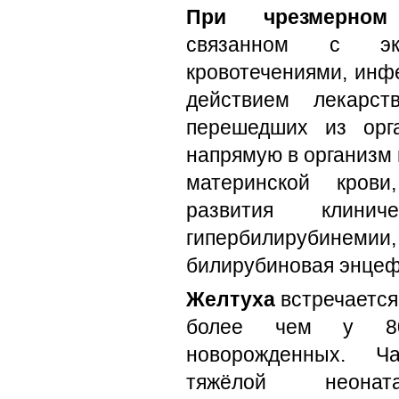
При чрезмерном
связанном с экхи
кровотечениями, инф
действием лекарст
перешедших из орг
напрямую в организм
материнской крови
развития клини
гипербилирубинемии,
билирубиновая энцеф
Желтуха
встречается
более чем у 80
новорожденных. Ча
тяжёлой неона