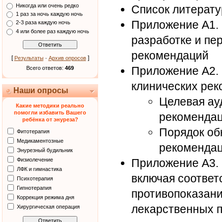
Никогда или очень редко
Список литерат
1 раз за ночь каждую ночь
Приложение А1. 
2-3 раза каждую ночь
4 или более раз каждую ночь
разработке и пе
рекомендаций
[
·
]
Результаты
Архив опросов
Приложение А2. 
Всего ответов:
469
клинических ре
Наши опросы
Целевая ау
Какие методики реально
помогли избавить Вашего
рекоменда
ребёнка от энуреза?
Порядок об
Фитотерапия
Медикаментозные
рекоменда
Энурезный будильник
Физиолечение
Приложение А3.
ЛФК и гимнастика
включая соответ
Психотерапия
Гипнотерапия
противопоказани
Коррекция режима дня
лекарственных п
Хирургическая операция