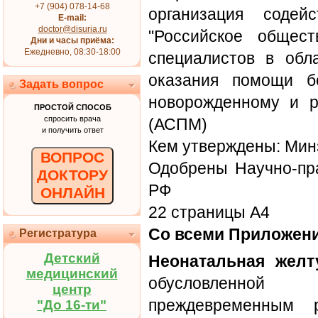
+7 (904) 078-14-68
организация содей
E-mail:
doctor@disuria.ru
"Российское общест
Дни и часы приёма:
Ежедневно, 08:30-18:00
специалистов в обл
оказания помощи б
Задать вопрос
новорожденному и р
ПРОСТОЙ СПОСОБ
спросить врача
(АСПМ)
и получить ответ
Кем утверждены: Ми
ВОПРОС
Одобрены Научно-пр
ДОКТОРУ
РФ
ОНЛАЙН
22 страницы А4
Со всеми Приложен
Регистратура
Детский
Неонатальная желт
медицинский
обусловленно
центр
преждевременным 
"До 16-ти"