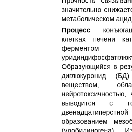
Прочность связыва
значительно снижаетс
метаболическом ацид
Процесс
конъюга
клетках печени ка
ферм
уридиндифосфатглюк
Образующийся в резу
диглюкуронид (БД)
веществом, об
нейротоксичностью,
выводится с т
двенадцатиперстн
образованием мезо
(уробилиногена). 