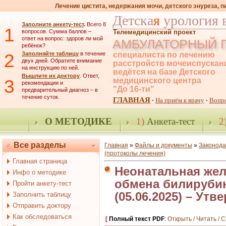
Лечение цистита, недержания мочи, детского энуреза, 
Детска
я
урология 
Заполните анкету-тест
.
Всего 8
1
вопросов. Сумма баллов –
Телемедицинский проект
ответ на вопрос: здоров ли мой
АМБУЛАТОРНЫЙ 
ребёнок?
2
Заполняйте таблицу
в течение
специалиста по лечению
двух дней. Обратите внимание
расстройств мочеиспускан
на инструкцию по ней.
ведётся на базе Детского
Вышлите их доктору
. Ответ,
3
медицинского центра
рекомендации и
"До 16-ти"
предварительный диагноз – в
течение суток.
ГЛАВНАЯ
На приём к врачу
Вопр
·
·
О МЕТОДИКЕ
1)
Анкета-тест
2
Все разделы
Главная
»
Файлы и документы
»
Законода
(протоколы лечения)
Главная страница
Неонатальная жел
Инфо о методике
обмена билирубина
Пройти анкету-тест
(05.06.2025) – У
Заполнить таблицу
Отправить доктору
Как обследоваться
[
Полный текст PDF
:
Открыть / Читать / 