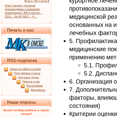
курортное лечен
[
Газета "МК в Омске"
]
Опыт омских урологов
противопоказани
рекомендован к широкому
применению / МК в Омске. -
медицинской реа
2013. - № 46 (861). - 6-...
основанных на 
Печать о нас
лечебных факто
5. Профилактика
медицинские пок
применению мет
RSS-подписка
5.1. Профи
Новости сайта и коллег
5.2. Диспа
Популярные статьи
Научные труды
6. Организация 
Пресса о нас
Фотографии
7. Дополнительн
Документы
факторы, влияющ
Наши опросы
состояния)
Встаёт ли Ваш ребёнок в туалет
Критерии оценки
ночью?