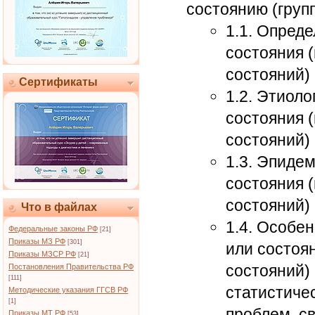
состоянию (груп
1.1. Опред
состояния 
состояний)
Сертификаты
1.2. Этиоло
состояния 
состояний)
1.3. Эпиде
состояния 
состояний)
Что в файлах
1.4. Особе
Федеральные законы РФ
[21]
Приказы МЗ РФ
[301]
или состоя
Приказы МЗСР РФ
[21]
состояний)
Постановления Правительства РФ
[111]
статистиче
Методические указания ГГСВ РФ
[1]
проблем, с
Приказы МТ РФ
[53]