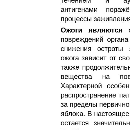
течением и аут
антигенами пораж
процессы заживлени
Ожоги являются
о
повреждений органа
снижения остроты 
ожога зависит от св
также продолжительн
вещества на пове
Характерной особен
распространение пат
за пределы первично
яблока. В настоящее
остается значитель