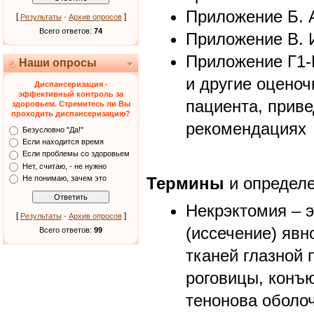
Приложение Б. 
[
·
]
Результаты
Архив опросов
Всего ответов:
74
Приложение В. 
Приложение Г1-
Наши опросы
и другие оцено
Диспансеризация -
эффективный контроль за
пациента, прив
здоровьем. Стремитесь ли Вы
проходить диспансеризацию?
рекомендациях
Безусловно "Да!"
Если находится время
Если проблемы со здоровьем
Нет, считаю, - не нужно
Не понимаю, зачем это
Термины
и определе
Некрэктомия – 
[
·
]
Результаты
Архив опросов
(иссечение) яв
Всего ответов:
99
тканей глазной 
роговицы, конъ
тенонова оболоч