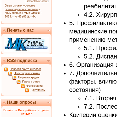
[
Газета "МК в Омске"
]
реабилита
Опыт омских урологов
рекомендован к широкому
4.2. Хирур
применению / МК в Омске. -
2013. - № 46 (861). - 6-...
5. Профилактик
медицинские по
Печать о нас
применению мет
5.1. Профи
5.2. Диспа
RSS-подписка
6. Организация
Новости сайта и коллег
7. Дополнитель
Популярные статьи
Научные труды
факторы, влияю
Пресса о нас
Фотографии
состояния)
Документы
7.1. Втори
Наши опросы
7.2. После
Встаёт ли Ваш ребёнок в туалет
Критерии оценк
ночью?