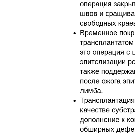
операция закры
швов и сращива
свободных крае
Временное покр
трансплантатом
это операция с
эпителизации р
также поддержа
после ожога эп
лимба.
Трансплантация
качестве субстр
дополнение к к
обширных дефек