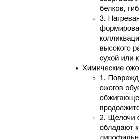
белков, гиб
3. Нагрева
формирова
колликваци
высокого р
сухой или 
Химические ожо
1. Повреж
ожогов обу
обжигающег
продолжите
2. Щелочи 
обладают к
липофильн