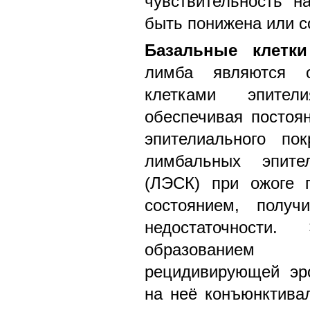
чувствительность н
быть понижена или со
Базальные клетки
лимба являются о
клетками эпител
обеспечивая постоя
эпителиального по
лимбальных эпите
(ЛЭСК) при ожоге г
состоянием, получ
недостаточности
образованием
рецидивирующей эр
на неё конъюнктивал