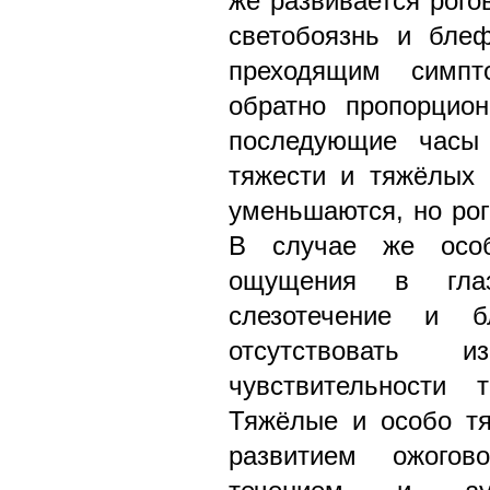
же развивается рого
светобоязнь и бле
преходящим симп
обратно пропорцио
последующие часы 
тяжести и тяжёлых
уменьшаются, но рог
В случае же особ
ощущения в глаз
слезотечение и б
отсутствовать 
чувствительности 
Тяжёлые и особо т
развитием ожого