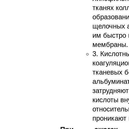
тканях кол
образовани
щелочных а
им быстро 
мембраны.
3. Кислотн
коагуляцио
тканевых б
альбуминат
затрудняю
кислоты вн
относител
проникают 