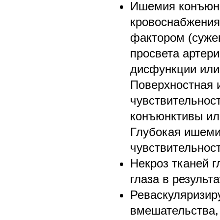
Ишемия конъюнк
кровоснабжения
фактором (суже
просвета артери
дисфункции или
Поверхностная 
чувствительнос
конъюнктивы ил
Глубокая ишемия
чувствительнос
Некроз тканей г
глаза в результ
Реваскуляризир
вмешательства,