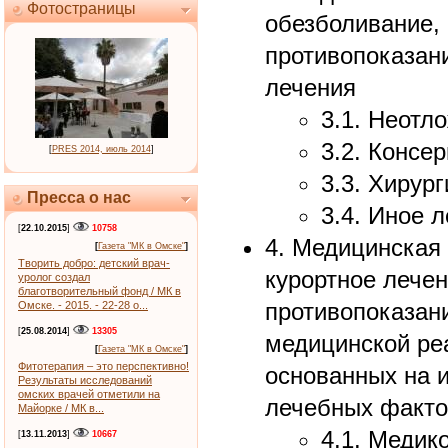
Фотостраницы
обезболивание,
противопоказан
лечения
3.1. Неотл
3.2. Консе
[
PRES 2014, июль 2014
]
3.3. Хирур
Пресса о нас
3.4. Иное 
[
22.10.2015
]
10758
4. Медицинская 
[
Газета "МК в Омске"
]
Творить добро: детский врач-
курортное лечен
уролог создал
благотворительный фонд / МК в
противопоказан
Омске. - 2015. - 22-28 о...
[
25.08.2014
]
13305
медицинской ре
[
Газета "МК в Омске"
]
Фитотерапия – это перспективно!
основанных на 
Результаты исследований
омских врачей отметили на
лечебных факто
Майорке / МК в...
4.1. Медик
[
13.11.2013
]
10667