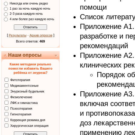
Никогда или очень редко
помощи
1 раз за ночь каждую ночь
2-3 раза каждую ночь
Список литерат
4 или более раз каждую ночь
Приложение А1.
разработке и пе
[
·
]
Результаты
Архив опросов
Всего ответов:
469
рекомендаций
Приложение А2.
Наши опросы
клинических ре
Какие методики реально
помогли избавить Вашего
Порядок об
ребёнка от энуреза?
Фитотерапия
рекоменда
Медикаментозные
Энурезный будильник
Приложение А3.
Физиолечение
включая соотве
ЛФК и гимнастика
Психотерапия
и противопоказа
Гипнотерапия
Коррекция режима дня
доз лекарственн
Хирургическая операция
применению лек