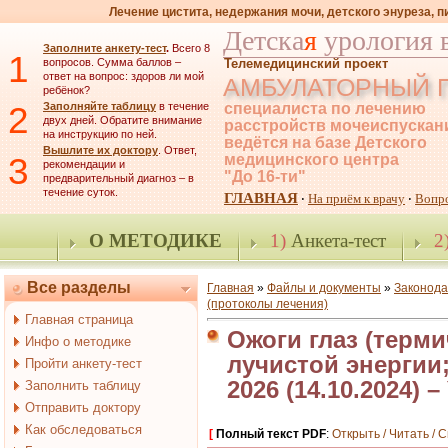
Лечение цистита, недержания мочи, детского энуреза, 
Детска
я
урология 
Заполните анкету-тест
.
Всего 8
1
вопросов. Сумма баллов –
Телемедицинский проект
ответ на вопрос: здоров ли мой
АМБУЛАТОРНЫЙ 
ребёнок?
2
Заполняйте таблицу
в течение
специалиста по лечению
двух дней. Обратите внимание
расстройств мочеиспускан
на инструкцию по ней.
ведётся на базе Детского
Вышлите их доктору
. Ответ,
3
медицинского центра
рекомендации и
"До 16-ти"
предварительный диагноз – в
течение суток.
ГЛАВНАЯ
На приём к врачу
Вопр
·
·
О МЕТОДИКЕ
1)
Анкета-тест
2
Все разделы
Главная
»
Файлы и документы
»
Законода
(протоколы лечения)
Главная страница
Ожоги глаз (терми
Инфо о методике
лучистой энергии;
Пройти анкету-тест
2026 (14.10.2024
Заполнить таблицу
Отправить доктору
Как обследоваться
[
Полный текст PDF
:
Открыть / Читать / 