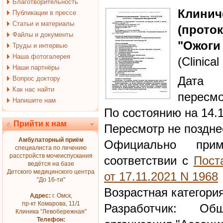
Благотворительность
Клин
Публикации в прессе
Статьи и материалы
(прото
Файлы и документы
"Ожоги 
Труды и интервью
Наша фотогалерея
(Clinical
Наши партнёры
Дата 
Вопрос доктору
Как нас найти
пересмо
Напишите нам
По состоянию на 14.
Прийти к нам
Пересмотр не поздне
Амбулаторный приём
Официально при
специалиста по лечению
расстройств мочеиспускания
соответствии с
Пост
ведётся на базе
Детского медицинского центра
от 17.11.2021 N 1968
"До 16-ти"
Возрастная категори
Адрес:
г. Омск,
пр-кт Комарова, 11/1
Разработчик: Общ
Клиника "Левобережная"
Телефон: