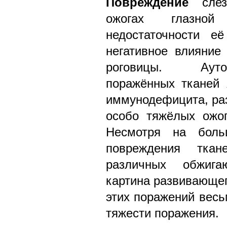
Повреждение
слез
ожогах глазно
недостаточности е
негативное влияние
роговицы. Ауто
поражённых тканей 
иммунодефицита, ра
особо тяжёлых ожог
Несмотря на боль
повреждения ткан
различных обжига
картина развивающег
этих поражений весь
тяжести поражения.