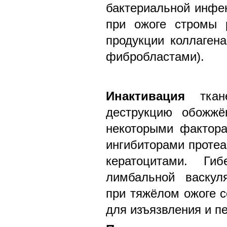
бактериальной инфе
при ожоге стромы 
продукции коллаген
фибробластами).
Инактивация
ткане
деструкцию обожжё
некоторыми фактора
ингибиторами протеа
кератоцитами. Ги
лимбальной васкул
при тяжёлом ожоге с
для изъязвления и п