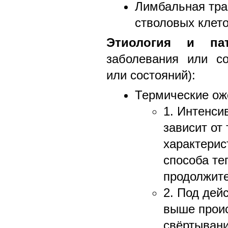
Лимбальная тра
стволовых клето
Этиология и пат
заболевания или со
или состояний):
Термические ож
1. Интенси
зависит от
характерис
способа те
продолжите
2. Под дей
выше проис
свёртывани