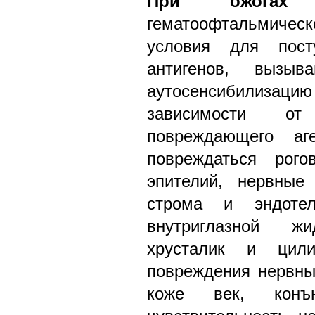
При ожогах
вс
гематоофтальмиче
условия для пост
антигенов, вызыв
аутосенсибилизаци
зависимости от
повреждающего аг
повреждаться рого
эпителий, нервные
строма и эндотел
внутриглазной жи
хрусталик и цили
повреждения нервны
коже век, конъ