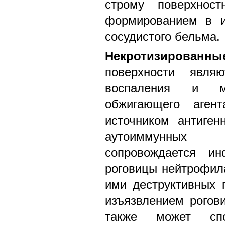
строму поверхнос
формированием в и
сосудистого бельма.
Некротизированны
поверхности явля
воспаления и м
обжигающего аген
источником антиге
аутоиммунных
сопровождается ин
роговицы нейтрофил
ими деструктивных 
изъязвлением рогов
также может спос