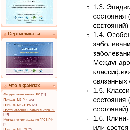
1.3. Эпиде
состояния 
состояний)
1.4. Особе
Сертификаты
заболевани
заболевани
Междунаро
классифика
связанных 
Что в файлах
1.5. Класс
Федеральные законы РФ
[21]
состояния 
Приказы МЗ РФ
[301]
Приказы МЗСР РФ
[21]
состояний)
Постановления Правительства РФ
[111]
1.6. Клини
Методические указания ГГСВ РФ
[1]
или состоя
Приказы МТ РФ
[53]