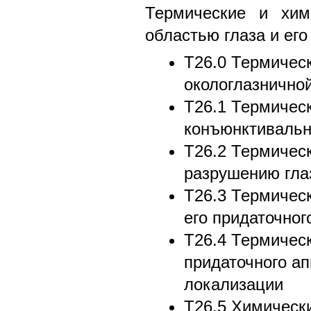
Термические и хим
областью глаза и его
T26.0 Термическ
окологлазнично
T26.1 Термическ
конъюнктивальн
T26.2 Термическ
разрушению гла
T26.3 Термическ
его придаточног
T26.4 Термическ
придаточного а
локализации
T26.5 Химически