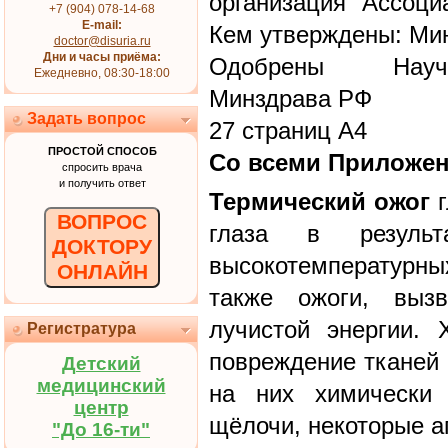
организация "Ассоци
+7 (904) 078-14-68
E-mail:
Кем утверждены: Ми
doctor@disuria.ru
Дни и часы приёма:
Одобрены Научн
Ежедневно, 08:30-18:00
Минздрава РФ
Задать вопрос
27 страниц А4
ПРОСТОЙ СПОСОБ
Со всеми Приложе
спросить врача
и получить ответ
Термический ожог
г
ВОПРОС
глаза в резуль
ДОКТОРУ
высокотемпературн
ОНЛАЙН
также ожоги, выз
лучистой энергии. 
Регистратура
повреждение тканей 
Детский
медицинский
на них химически 
центр
щёлочи, некоторые а
"До 16-ти"