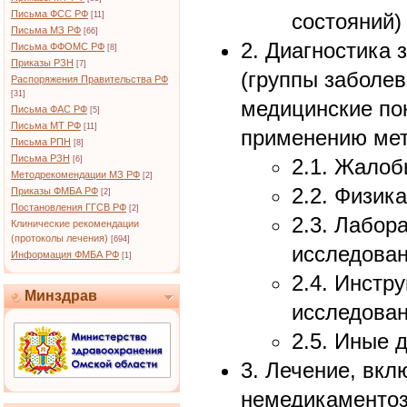
Письма ФСС РФ
состояний)
[11]
Письма МЗ РФ
[66]
2. Диагностика 
Письма ФФОМС РФ
[8]
Приказы РЗН
[7]
(группы заболев
Распоряжения Правительства РФ
[31]
медицинские по
Письма ФАС РФ
[5]
Письма МТ РФ
[11]
применению мет
Письма РПН
[8]
Письма РЗН
[6]
2.1. Жалоб
Методрекомендации МЗ РФ
[2]
2.2. Физик
Приказы ФМБА РФ
[2]
Постановления ГГСВ РФ
[2]
2.3. Лабор
Клинические рекомендации
(протоколы лечения)
[694]
исследова
Информация ФМБА РФ
[1]
2.4. Инстр
Минздрав
исследова
2.5. Иные 
3. Лечение, вк
немедикаментоз