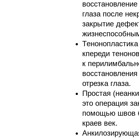
восстановление
глаза после нек
закрытие дефек
жизнеспособным
Тенонопластика
кпереди теноно
к перилимбальн
восстановления
отрезка глаза.
Простая (неанк
это операция за
помощью швов 
краев век.
Анкилозирующа