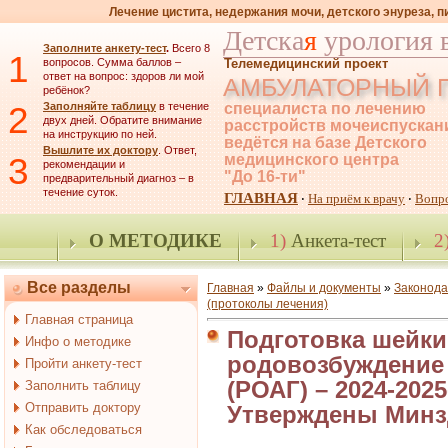
Лечение цистита, недержания мочи, детского энуреза, 
Детска
я
урология 
Заполните анкету-тест
.
Всего 8
1
вопросов. Сумма баллов –
Телемедицинский проект
ответ на вопрос: здоров ли мой
АМБУЛАТОРНЫЙ 
ребёнок?
2
Заполняйте таблицу
в течение
специалиста по лечению
двух дней. Обратите внимание
расстройств мочеиспускан
на инструкцию по ней.
ведётся на базе Детского
Вышлите их доктору
. Ответ,
3
медицинского центра
рекомендации и
"До 16-ти"
предварительный диагноз – в
течение суток.
ГЛАВНАЯ
На приём к врачу
Вопр
·
·
О МЕТОДИКЕ
1)
Анкета-тест
2
Все разделы
Главная
»
Файлы и документы
»
Законода
(протоколы лечения)
Главная страница
Подготовка шейки
Инфо о методике
родовозбуждение 
Пройти анкету-тест
(РОАГ) – 2024-2025-
Заполнить таблицу
Отправить доктору
Утверждены Мин
Как обследоваться