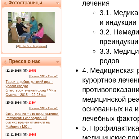
лечения
Фотостраницы
3.1. Медик
и индукции
3.2. Немед
преиндукци
[
ДГП № 5 - На приёме
]
3.3. Медици
родов
Пресса о нас
4. Медицинская 
[
22.10.2015
]
10756
[
Газета "МК в Омске"
]
курортное лечен
Творить добро: детский врач-
уролог создал
противопоказани
благотворительный фонд / МК в
Омске. - 2015. - 22-28 о...
медицинской реа
[
25.08.2014
]
13304
основанных на 
[
Газета "МК в Омске"
]
Фитотерапия – это перспективно!
лечебных факто
Результаты исследований
омских врачей отметили на
5. Профилактика
Майорке / МК в...
[
13.11.2013
]
10666
медицинские пок