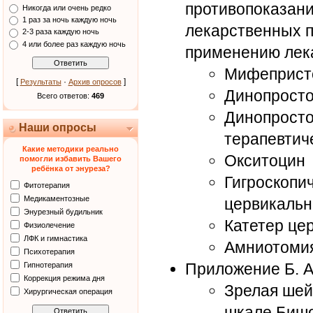
противопоказани
Никогда или очень редко
1 раз за ночь каждую ночь
лекарственных п
2-3 раза каждую ночь
4 или более раз каждую ночь
применению лек
Мифеприст
[
·
]
Результаты
Архив опросов
Динопросто
Всего ответов:
469
Динопросто
Наши опросы
терапевтич
Какие методики реально
Окситоцин
помогли избавить Вашего
ребёнка от энуреза?
Гигроскопи
Фитотерапия
Медикаментозные
цервикальн
Энурезный будильник
Катетер це
Физиолечение
ЛФК и гимнастика
Амниотоми
Психотерапия
Приложение Б. А
Гипнотерапия
Коррекция режима дня
Зрелая шейк
Хирургическая операция
шкале Биш