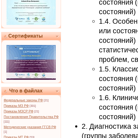
состояния 
состояний)
1.4. Особе
или состоя
Сертификаты
состояний)
статистиче
проблем, с
1.5. Класс
состояния 
состояний)
Что в файлах
1.6. Клини
Федеральные законы РФ
[21]
состояния 
Приказы МЗ РФ
[301]
Приказы МЗСР РФ
[21]
состояний)
Постановления Правительства РФ
[111]
2. Диагностика 
Методические указания ГГСВ РФ
[1]
(группы заболев
Приказы МТ РФ
[53]