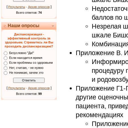
[
·
]
Недостаточ
Результаты
Архив опросов
Всего ответов:
74
баллов по 
Незрелая ш
Наши опросы
шкале Биш
Диспансеризация -
эффективный контроль за
Комбинация
здоровьем. Стремитесь ли Вы
проходить диспансеризацию?
Приложение В. 
Безусловно "Да!"
Если находится время
Информиров
Если проблемы со здоровьем
Нет, считаю, - не нужно
процедуру 
Не понимаю, зачем это
и родовозб
Приложение Г1-Г
[
·
]
Результаты
Архив опросов
Всего ответов:
99
другие оценочн
пациента, приве
рекомендациях
Приложение