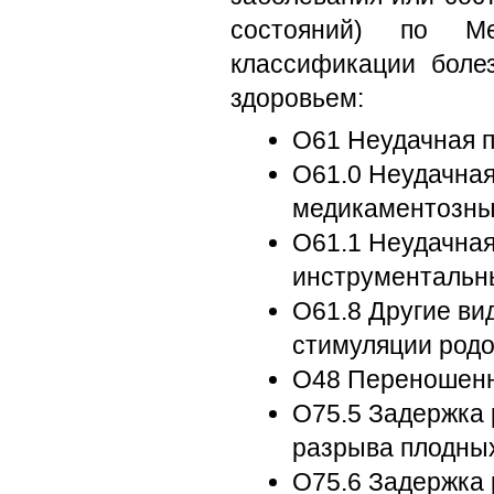
состояний) по Меж
классификации боле
здоровьем:
O61 Неудачная п
O61.0 Неудачная
медикаментозны
O61.1 Неудачная
инструментальн
O61.8 Другие ви
стимуляции род
O48 Переношенн
O75.5 Задержка 
разрыва плодны
O75.6 Задержка 