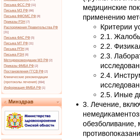
Письма ФСС РФ
[11]
медицинские пок
Письма МЗ РФ
[66]
применению мет
Письма ФФОМС РФ
[8]
Приказы РЗН
[7]
Критерии у
Распоряжения Правительства РФ
[31]
2.1. Жалоб
Письма ФАС РФ
[5]
Письма МТ РФ
[11]
2.2. Физик
Письма РПН
[8]
2.3. Лабор
Письма РЗН
[6]
Методрекомендации МЗ РФ
[2]
исследован
Приказы ФМБА РФ
[2]
Постановления ГГСВ РФ
[2]
2.4. Инстр
Клинические рекомендации
(протоколы лечения)
[694]
исследован
Информация ФМБА РФ
[1]
2.5. Иные 
Минздрав
3. Лечение, вкл
немедикаментозн
обезболивание, 
противопоказани