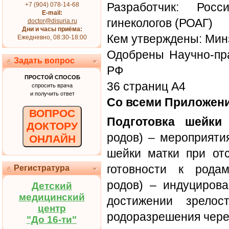
Разработчик: Росс
+7 (904) 078-14-68
E-mail:
гинекологов (РОАГ)
doctor@disuria.ru
Дни и часы приёма:
Кем утверждены: Ми
Ежедневно, 08:30-18:00
Одобрены Научно-пр
Задать вопрос
РФ
ПРОСТОЙ СПОСОБ
36 страниц А4
спросить врача
и получить ответ
Со всеми Приложен
ВОПРОС
Подготовка шейки
ДОКТОРУ
родов) – мероприяти
ОНЛАЙН
шейки матки при отс
готовности к родам
Регистратура
родов) – индуцирова
Детский
медицинский
достижении зрело
центр
родоразрешения чере
"До 16-ти"