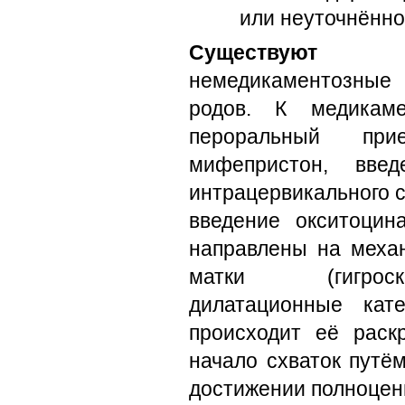
или неуточнённо
Существуют
мед
немедикаментозные 
родов. К медикаме
пероральный при
мифепристон, вве
интрацервикального 
введение окситоцин
направлены на механ
матки (гигроск
дилатационные кат
происходит её раск
начало схваток путё
достижении полноцен