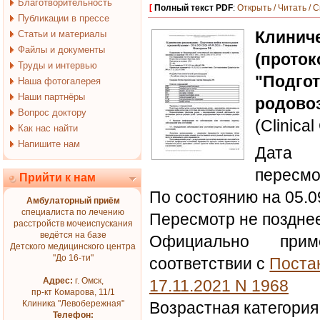
Благотворительность
[
Полный текст PDF
:
Открыть / Читать / 
Публикации в прессе
Клин
Статьи и материалы
Файлы и документы
(проток
Труды и интервью
"Подго
Наша фотогалерея
Наши партнёры
родово
Вопрос доктору
(Clinical
Как нас найти
Напишите нам
Дата 
пересмо
Прийти к нам
По состоянию на 05.0
Амбулаторный приём
специалиста по лечению
Пересмотр не позднее
расстройств мочеиспускания
ведётся на базе
Официально при
Детского медицинского центра
"До 16-ти"
соответствии с
Поста
Адрес:
г. Омск,
17.11.2021 N 1968
пр-кт Комарова, 11/1
Клиника "Левобережная"
Возрастная категория
Телефон: