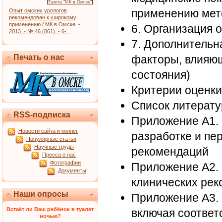
[
Газета "МК в Омске"
]
применению мет
Опыт омских урологов
рекомендован к широкому
применению / МК в Омске. -
6. Организация 
2013. - № 46 (861). - 6-...
7. Дополнительн
Печать о нас
факторы, влияющ
состояния)
Критерии оценки
Список литерат
RSS-подписка
Приложение А1. 
Новости сайта и коллег
разработке и пе
Популярные статьи
Научные труды
рекомендаций
Пресса о нас
Фотографии
Приложение А2. 
Документы
клинических ре
Наши опросы
Приложение А3.
Встаёт ли Ваш ребёнок в туалет
включая соответ
ночью?