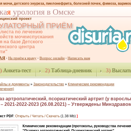
я мочи, детского энуреза, пиелонефрита, болезней почек, фимоза, варико
ка
я
урология в Омске
ицинский проект
УЛАТОРНЫЙ ПРИЁМ
листа по лечению
ойств мочеиспускания
я на базе Детского
нского центра
-ти"
АЯ
На приём к врачу
Вопрос онлайн
Написать нам
·
·
·
)
Анкета-тест
2)
Таблица-дневник
3)
Выслать
айлы и документы
»
Законодательство
»
Клинические рекомендации
лечения)
з артропатический, псориатический артрит (у взрослы
 – 2021-2022-2023 (26.08.2021) – Утверждены Минздраво
кст PDF
:
Открыть / Читать / Скачать
(1.38 Mb)
]
Клинические рекомендации (протоколы, руководства лечения
"Псориаз артропатический. Псориатический артрит"