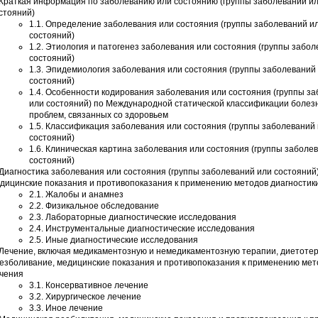
 Краткая информация по заболеванию или состоянию (группы заболеваний и
стояний)
1.1. Определение заболевания или состояния (группы заболеваний и
состояний)
1.2. Этиология и патогенез заболевания или состояния (группы забо
состояний)
1.3. Эпидемиология заболевания или состояния (группы заболеваний
состояний)
1.4. Особенности кодирования заболевания или состояния (группы з
или состояний) по Международной статической классификации болез
проблем, связанных со здоровьем
1.5. Классификация заболевания или состояния (группы заболеваний
состояний)
1.6. Клиническая картина заболевания или состояния (группы заболе
состояний)
 Диагностика заболевания или состояния (группы заболеваний или состояний
дицинские показания и противопоказания к применению методов диагностик
2.1. Жалобы и анамнез
2.2. Физикальное обследование
2.3. Лабораторные диагностические исследования
2.4. Инструментальные диагностические исследования
2.5. Иные диагностические исследования
 Лечение, включая медикаментозную и немедикаментозную терапии, диетоте
езболивание, медицинские показания и противопоказания к применению мет
чения
3.1. Консервативное лечение
3.2. Хирургическое лечение
3.3. Иное лечение