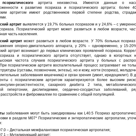
 псориатического
артрита неизвестна. Имеются данные о насле
оженности к развитию псориаза и псориатического артрита: более 
ским артритом имеют родственников первой степени родства, страд
ями.
ский артрит
выявляется у 19,7% больных псориазом и у 24,6% – с умеренн
сориаза. Псориатический артрит может развиться в любом возрасте, час
ная часть населения.
ский артрит
может развиться в любом возрасте. У 70% больных псориаз
ажения опорно-двигательного аппарата, у 20% – одновременно, у 15-20
ский артрит возникает до первых клинических проявлений псориаза. Корре
сориаза и псориатического артрита отсутствует, однако в когортных 
ысокая частота случаев псориатического артрита у больных с распр
При псориатическом артрите воспалительный процесс затрагивает не толь
руктуры (суставы, позвоночник, энтезы), но и кожу, ногти (псориаз), желудо
алительные заболевания кишечника) и орган зрения (увеит, иридоциклит). В 
енты с псориатическим артритом характеризуются более высоким риск
инсулин-резистентности, сахарного диабета 2 типа, метаболическог
ой гипертонии, дислипидемии, сердечно-сосудистых заболеваний, р
 расстройств и фибромиалгии по сравнению с общей популяцией.
нты
заболевания могут быть закодированы как L40.5 Псориаз артропатическ
ровки в разделе M07* Псориатические и энтеропатические артропатии, уто
я:
7.0 – Дистальная межфаланговая псориатическая артропатия;
7.1 – Мутилирующий артрит;