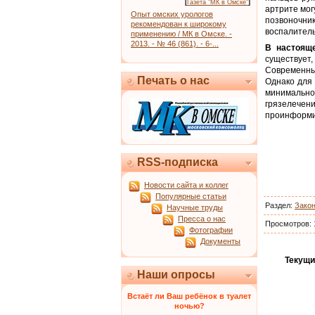
[
Газета "МК в Омске"
]
артрите мог
Опыт омских урологов
позвоночни
рекомендован к широкому
воспалитель
применению / МК в Омске. -
2013. - № 46 (861). - 6-...
В настоящ
существует
Современны
Печать о нас
Однако для
минимально
грязелечен
проинформи
RSS-подписка
Новости сайта и коллег
Популярные статьи
Раздел:
Зако
Научные труды
Пресса о нас
Просмотров:
Фотографии
Документы
Текущи
Наши опросы
Встаёт ли Ваш ребёнок в туалет
ночью?