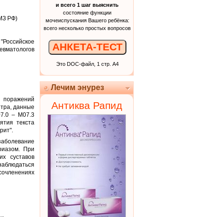
и всего 1 шаг выяснить
состояние функции
МЗ РФ)
мочеиспускания Вашего ребёнка:
всего несколько простых вопросов
"Российское
АНКЕТА-ТЕСТ
евматологов
Это DOC-файл, 1 стр. А4
Лечим энурез
и поражений
Антиква Рапид
отра, данные
7.0 – M07.3
ятия текста
рит".
заболевание
риазом. При
их суставов
наблюдаться
 сочленениях