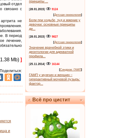
принципы ...
тцовый отдел
о связано с
[
28.01.2015
]
9124
[
Детская гинекология
]
Боли при ходьбе, зуд и жжение у
 артрита не
девочки: основные принципы
проявления.
ди...
аболевания.
е. В период
[
28.01.2015
]
9827
ое лечение,
[
Детская гинекология
]
обязательно
Значение врачебной этики и
деонтологии для адекватной
профила...
1.38 Mb)
]
[
25.11.2014
]
16144
[
Синдром: ГАМП
]
 Поделиться:
ГАМП у мужчин и женщин –
гиперактивный мочевой пузырь:
фактор...
Всё про цистит
няется
лища и