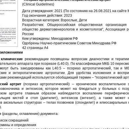
(Clinical Guidelines)
Дата утверждения: 2021 (По состоянию на 26.08.2021 на сайте 
Год окончания действия: 2023
Возрастная категория: Взрослые, Дети
Разработчик: Общероссийская общественная организация 
общество дерматовенерологов и косметологов", Ассоциация р
России
Кем утверждены: Минздравом РФ
Одобрены Научно-практическим Советом Минздрава РФ
42 страницы А4
Приложениями
 клинические
рекомендации посвящены вопросам диагностики и терапи
ательного аппарата при псориазе (L40.0). По классификации МКБ 10 пересм
могут быть закодированы как L40.5 – псориаз артропатический, так и M0
ские и энтеропатические артропатии. Для удобства изложения и воспри
ами рекомендаций используется обобщающий термин – "псориатический арт
ский артрит
(псориаз артропатический) – хроническое воспалительное 
позвоночника и энтезисов, которое может на блюдаться у больных с псо
ском артрите главным образом наблюдается воспаление периферическ
пальцев кистей и стоп (дактилит), энтезисов (энтезит), а также может 
в аксиальных структурах – телах позвонков (спондилит) и илиосакральных
).
е
(разделы, оглавление) документа:
исок сокращений
рмины и определения