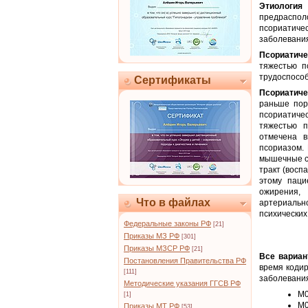
Этиология
предраспол
псориатиче
заболевани
Псориатиче
тяжестью п
трудоспособ
Сертификаты
Псориатиче
раньше пор
псориатиче
тяжестью п
отмечена в
псориазом. 
мышечные ст
тракт (восп
этому паци
ожирения, 
Что в файлах
артериальн
психических
Федеральные законы РФ
[21]
Приказы МЗ РФ
[301]
Приказы МЗСР РФ
[21]
Все вариа
Постановления Правительства РФ
время коди
[111]
заболевани
Методические указания ГГСВ РФ
M0
[1]
M0
Приказы МТ РФ
[53]