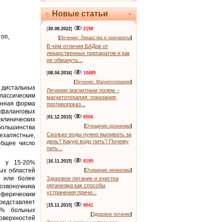
Новые статьи
[
30.08.2022
]
2198
оп,
[
Лечение: Лекарства и препараты
]
В чём отличия БАДов от
лекарственных препаратов и как
не обмануть...
[
08.04.2016
]
10489
[
Лечение: Магнитотерапия
]
 дистальных
Лечение магнитным полем –
лассическим
магнитотерапия: показания,
анная форма
противопоказ...
жфаланговых
[
01.12.2015
]
8506
клинических
[
Очищение организма
]
большинства
Сколько воды нужно выпивать за
езапястные,
день? Какую воду пить? Почему
общее число
пить...
[
16.11.2015
]
8195
о у 15-20%
ых областей
[
Очищение организма
]
и или более
Здоровое питание и очистка
организма как способы
озвоночника
устранения причи...
иферическим
представляет
[
15.11.2015
]
8041
5% больных
[
Здоровое питание
]
оверхностей