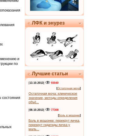
применению
вопоказания
ЛФК и энурез
олевания
их
именению и
трукции по
Лучшие статьи
[
13.10.2013
]
93040
[
Остаточная моча
]
Остаточная моча: клиническое
ы состояния
значение, методы определения
объё...
[
08.10.2013
]
77308
[
Боль в мошонке
]
Боль в мошонке: перекрут яичка,
перекрут гидатиды яичка у
больных
маль...