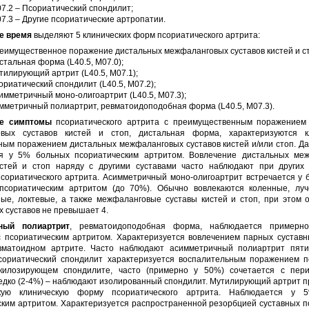
7.2 – Псориатический спондилит;
7.3 – Другие псориатические артропатии.
е время
выделяют 5 клинических форм псориатического артрита:
еимущественное поражение дистальных межфаланговых суставов кистей и ст
стальная форма (L40.5, M07.0);
тилирующий артрит (L40.5, M07.1);
ориатический спондилит (L40.5, M07.2);
имметричный моно-олигоартрит (L40.5, M07.3);
мметричный полиартрит, ревматоидоподобная форма (L40.5, M07.3).
ие симптомы
псориатического артрита с преимущественным поражением
вых суставов кистей и стоп, дистальная форма, характеризуются к
ным поражением дистальных межфаланговых суставов кистей и/или стоп. Д
я у 5% больных псориатическим артритом. Вовлечение дистальных ме
истей и стоп наряду с другими суставами часто наблюдают при других 
псориатического артрита. Асимметричный моно-олигоартрит встречается у 
псориатическим артритом (до 70%). Обычно вовлекаются коленные, луч
ные, локтевые, а также межфаланговые суставы кистей и стоп, при этом 
 суставов не превышает 4.
ный полиартрит
, ревматоидоподобная форма, наблюдается примерн
с псориатическим артритом. Характеризуется вовлечением парных суставн
вматоидном артрите. Часто наблюдают асимметричный полиартрит пят
Псориатический спондилит характеризуется воспалительным поражением п
килозирующем спондилите, часто (примерно у 50%) сочетается с пер
едко (2-4%) – наблюдают изолированный спондилит. Мутилирующий артрит 
кую клиническую форму псориатического артрита. Наблюдается у 
ским артритом. Характеризуется распространенной резорбцией суставных п