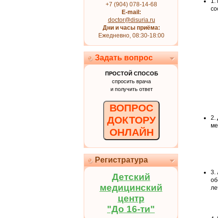
1.
+7 (904) 078-14-68
со
E-mail:
doctor@disuria.ru
Дни и часы приёма:
Ежедневно, 08:30-18:00
Задать вопрос
ПРОСТОЙ СПОСОБ
спросить врача
и получить ответ
ВОПРОС
ДОКТОРУ
2.
ме
ОНЛАЙН
Регистратура
3.
Детский
об
медицинский
ле
центр
"До 16-ти"