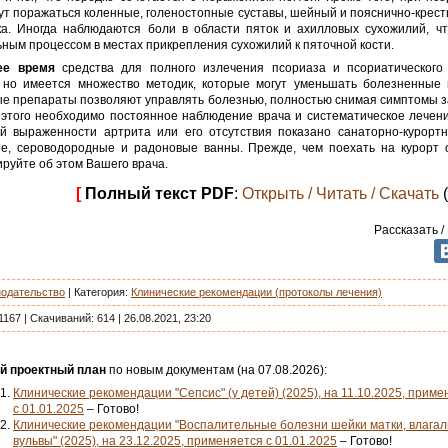
ут поражаться коленные, голеностопные суставы, шейный и пояснично-крес
ка. Иногда наблюдаются боли в области пяток и ахилловых сухожилий, чт
ным процессом в местах прикрепления сухожилий к пяточной кости.
ее время
средства для полного излечения псориаза и псориатического
, но имеется множество методик, которые могут уменьшать болезненные 
е препараты позволяют управлять болезнью, полностью снимая симптомы з
 этого необходимо постоянное наблюдение врача и систематическое лечени
й выраженности артрита или его отсутствия показано санаторно-курортн
ие, сероводородные и радоновые ванны. Прежде, чем поехать на курорт 
руйте об этом Вашего врача.
[
Полный текст PDF
:
Открыть / Читать / Скачать
(
Рассказать /
нодательство
|
Категория
:
Клинические рекомендации (протоколы лечения)
1167
|
Скачиваний:
614
|
26.08.2021, 23:20
й проектный план
по новым документам (на 07.08.2026):
Клинические рекомендации "Сепсис" (у детей) (2025), на 11.10.2025, приме
с 01.01.2025
– Готово!
Клинические рекомендации "Воспалительные болезни шейки матки, влага
вульвы" (2025), на 23.12.2025, применяется с 01.01.2025
– Готово!