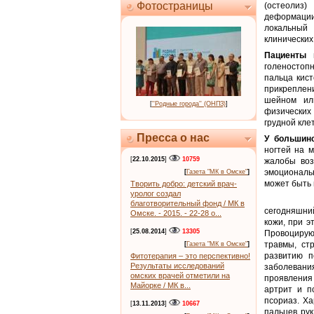
Фотостраницы
(остеолиз
деформации
локальный
клинических
Пациенты 
голеностоп
пальца кист
прикреплени
шейном или
[
''Родные города'' (ОНПЗ)
]
физических
грудной кле
Пресса о нас
У большин
ногтей на 
[
22.10.2015
]
10759
жалобы воз
эмоциональн
[
Газета "МК в Омске"
]
может быть 
Творить добро: детский врач-
уролог создал
благотворительный фонд / МК в
сегодняшний
Омске. - 2015. - 22-28 о...
кожи, при э
[
25.08.2014
]
13305
Провоцирую
травмы, ст
[
Газета "МК в Омске"
]
развитию п
Фитотерапия – это перспективно!
Результаты исследований
заболевани
омских врачей отметили на
проявления 
Майорке / МК в...
артрит и п
псориаз. Х
[
13.11.2013
]
10667
пальцев рук