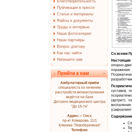
Благотворительность
Публикации в прессе
Статьи и материалы
Файлы и документы
Труды и интервью
Наша фотогалерея
Наши партнёры
Вопрос доктору
Как нас найти
Со всеми 
Напишите нам
Настоящие
опорно-двиг
поражения 
Прийти к нам
Псориатиче
разработчик
Амбулаторный приём
Псориатиче
специалиста по лечению
суставов, 
расстройств мочеиспускания
псориатиче
ведётся на базе
(артрит), 
Детского медицинского центра
воспаление 
"До 16-ти"
(сакроилиит
Адрес:
г. Омск,
Содержани
пр-кт Комарова, 11/1
Сп
Клиника "Левобережная"
Те
Телефон: