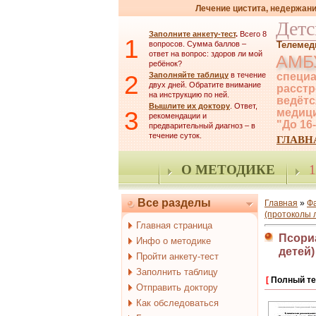
Лечение цистита, недержани
Детс
Заполните анкету-тест
.
Всего 8
1
вопросов. Сумма баллов –
Телемед
ответ на вопрос: здоров ли мой
АМБ
ребёнок?
2
Заполняйте таблицу
в течение
специа
двух дней. Обратите внимание
расстр
на инструкцию по ней.
ведётс
Вышлите их доктору
. Ответ,
3
медици
рекомендации и
"До 16
предварительный диагноз – в
течение суток.
ГЛАВН
О МЕТОДИКЕ
1
Все разделы
Главная
»
Ф
(протоколы 
Главная страница
Псориа
Инфо о методике
детей)
Пройти анкету-тест
Заполнить таблицу
[
Полный те
Отправить доктору
Как обследоваться