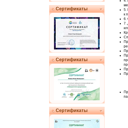
4.
ме
Сертификаты
5.
к 
6.
7.
ил
Кр
Сп
Пр
ре
Пр
Пр
Сертификаты
пр
пр
Пр
Пр
Пр
па
Сертификаты