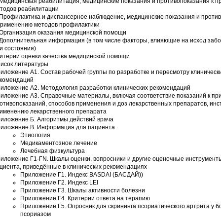
 Медицинская реабилитация, медицинские показания и противопоказания к 
тодов реабилитации
 Профилактика и диспансерное наблюдение, медицинские показания и проти
применению методов профилактики
 Организация оказания медицинской помощи
 Дополнительная информация (в том числе факторы, влияющие на исход заб
и состояния)
итерии оценки качества медицинской помощи
исок литературы
иложение А1. Состав рабочей группы по разработке и пересмотру клиническ
комендаций
иложение А2. Методология разработки клинических рекомендаций
иложение А3. Справочные материалы, включая соответствие показаний к пр
отивопоказаний, способов применения и доз лекарственных препаратов, инс
именению лекарственного препарата
иложение Б. Алгоритмы действий врача
иложение В. Информация для пациента
Этиология
Медикаментозное лечение
Лечебная физкультура
иложение Г1-ГN. Шкалы оценки, вопросники и другие оценочные инструмент
циента, приведённые в клинических рекомендациях
Приложение Г1. Индекс BASDAI (БАСДАЙ))
Приложение Г2. Индекс LEI
Приложение Г3. Шкалы активности болезни
Приложение Г4. Критерии ответа на терапию
Приложение Г5. Опросник для скрининга псориатического артрита у 
псориазом