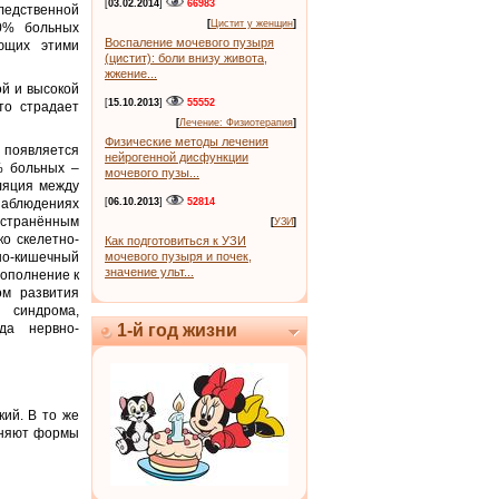
[
03.02.2014
]
66983
дственной
[
Цистит у женщин
]
40% больных
Воспаление мочевого пузыря
ающих этими
(цистит): боли внизу живота,
жжение...
ой и высокой
[
15.10.2013
]
55552
то страдает
[
Лечение: Физиотерапия
]
Физические методы лечения
 появляется
нейрогенной дисфункции
% больных –
мочевого пузы...
ляция между
наблюдениях
[
06.10.2013
]
52814
остранённым
[
УЗИ
]
ко скелетно-
Как подготовиться к УЗИ
чно-кишечный
мочевого пузыря и почек,
значение ульт...
дополнение к
ом развития
о синдрома,
яда нервно-
1-й год жизни
ий. В то же
чняют формы