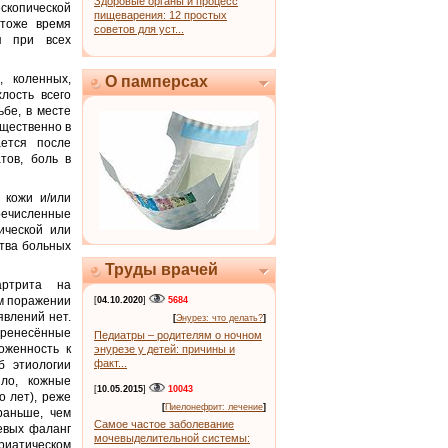
Здоровые органы и процесс
копической
пищеварения: 12 простых
 тоже время
советов для уст...
я при всех
 коленных,
О памперсах
лость всего
ьбе, в месте
ущественно в
ается после
тов, боль в
 кожи и/или
речисленные
ической или
ства больных
Труды врачей
артрита на
ом поражении
[
04.10.2020
]
5684
явлений нет.
[
Энурез: что делать?
]
еренесённые
Педиатры – родителям о ночном
оженность к
энурезе у детей: причины и
факт...
б этиологии
ило, кожные
[
10.05.2015
]
10043
о лет), реже
[
Пиелонефрит: лечение
]
раньше, чем
Самое частое заболевание
евых фаланг
мочевыделительной системы:
ориатическом