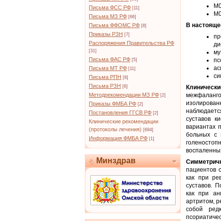
M0
Письма ФСС РФ
[11]
M0
Письма МЗ РФ
[66]
В настояще
Письма ФФОМС РФ
[8]
Приказы РЗН
[7]
пр
Распоряжения Правительства РФ
ди
[31]
му
Письма ФАС РФ
пс
[5]
ас
Письма МТ РФ
[11]
си
Письма РПН
[8]
Письма РЗН
[6]
Клиническ
Методрекомендации МЗ РФ
межфаланго
[2]
изолирован
Приказы ФМБА РФ
[2]
наблюдаетс
Постановления ГГСВ РФ
[2]
суставов к
Клинические рекомендации
вариантах 
(протоколы лечения)
[694]
больных с 
Информация ФМБА РФ
[1]
голеностоп
воспаленных
Минздрав
Симметрич
пациентов 
как при ре
суставов. 
как при ан
артритом, р
собой ред
псориатиче