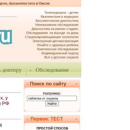
целе, баланопостита в Омске
Телемедицина – детям
Квалиметрия в медицине
Бессимптомная диагностика
Неинвазивное обследование
Диагностика на ранних стадиях
Обследование не выходя из дома
Стационарзамещающие технологии
Электронная диспансеризация
Узнайте о здоровье ребёнка
Комплексное обследование
Индивидуальный подход
Всё о детском энурезе
 доктору
Обследование
Поиск по сайту
Например:
х, у
м РФ
Первое: ТЕСТ
)
ПРОСТОЙ СПОСОБ