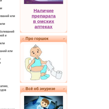
ли
ли
Наличие
препарата
леваний или
в омских
 или
аптеках
аболеваний
ней и
Про горшок
 или
ваний или
)
и
рапию,
Всё об энурезе
одов