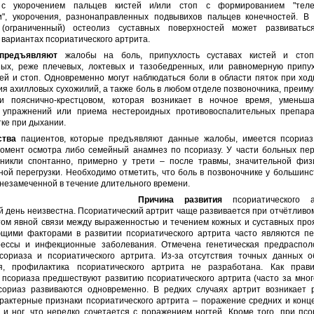
) с укорочением пальцев кистей и/или стоп с формированием "телес
", укорочения, разнонаправленных подвывихов пальцев конечностей. В
 (ограниченный) остеолиз суставных поверхностей может развиватьс
 вариантах псориатического артрита.
предъявляют
жалобы на боль, припухлость суставах кистей и стоп,
ных, реже плечевых, локтевых и тазобедренных, или равномерную припух
ей и стоп. Одновременно могут наблюдаться боли в области пяток при ход
я ахилловых сухожилий, а также боль в любом отделе позвоночника, преим
 пояснично-крестцовом, которая возникает в ночное время, уменьш
 упражнений или приема нестероидных противовоспалительных препара
тке при дыхании.
ства
пациентов, которые предъявляют данные жалобы, имеется псориаз
момент осмотра либо семейный анамнез по псориазу. У части больных пе
никли спонтанно, примерно у трети – после травмы, значительной физ
ой перегрузки. Необходимо отметить, что боль в позвоночнике у большин
незамеченной в течение длительного времени.
Причина развития
псориатического 
 день неизвестна. Псориатический артрит чаще развивается при отчётлив
том явной связи между выраженностью и течением кожных и суставных про
щими факторами в развитии псориатического артрита часто являются п
рессы и инфекционные заболевания. Отмечена генетическая предраспол
сориаза и псориатического артрита. Из-за отсутствия точных данных о
я, профилактика псориатического артрита не разработана. Как прав
псориаза предшествуют развитию псориатического артрита (часто за мног
сориаз развиваются одновременно. В редких случаях артрит возникает 
арактерные признаки псориатического артрита – поражение средних и конц
 и ног, что нередко сочетается с поражением ногтей. Кроме того, при пс