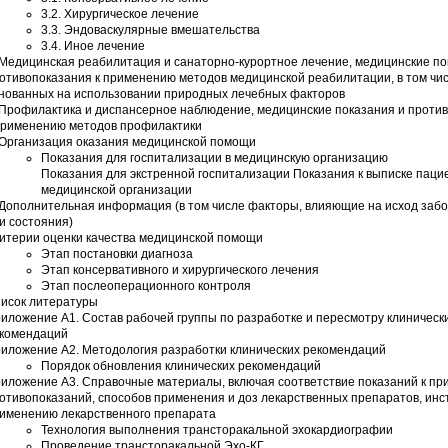
3.2. Хирургическое лечение
3.3. Эндоваскулярные вмешательства
3.4. Иное лечение
 Медицинская реабилитация и санаторно-курортное лечение, медицинские по
отивопоказания к применению методов медицинской реабилитации, в том чи
нованных на использовании природных лечебных факторов
 Профилактика и диспансерное наблюдение, медицинские показания и проти
применению методов профилактики
 Организация оказания медицинской помощи
Показания для госпитализации в медицинскую организацию
Показания для экстренной госпитализации Показания к выписке паци
медицинской организации
 Дополнительная информация (в том числе факторы, влияющие на исход заб
и состояния)
итерии оценки качества медицинской помощи
Этап постановки диагноза
Этап консервативного и хирургического лечения
Этап послеоперационного контроля
исок литературы
иложение А1. Состав рабочей группы по разработке и пересмотру клиническ
комендаций
иложение А2. Методология разработки клинических рекомендаций
Порядок обновления клинических рекомендаций
иложение А3. Справочные материалы, включая соответствие показаний к пр
отивопоказаний, способов применения и доз лекарственных препаратов, инс
именению лекарственного препарата
Технология выполнения трансторакальной эхокардиографии
Проведение трансторакальной Эхо-КГ