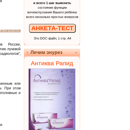
)
и всего 1 шаг выяснить
состояние функции
мочеиспускания Вашего ребёнка:
всего несколько простых вопросов
АНКЕТА-ТЕСТ
тановлением
Это DOC-файл, 1 стр. А4
ов России,
тию лучевой
Лечим энурез
радиологов",
Антиква Рапид
иченным или
ы. При этом
еголовные и
ли