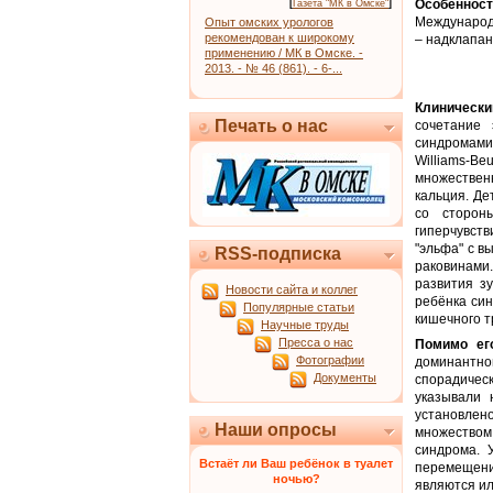
Особенност
[
Газета "МК в Омске"
]
Международн
Опыт омских урологов
рекомендован к широкому
– надклапан
применению / МК в Омске. -
2013. - № 46 (861). - 6-...
Клиническ
Печать о нас
сочетание
синдромами
Williams-B
множествен
кальция. Д
со сторон
гиперчувст
"эльфа" с 
RSS-подписка
раковинами
развития з
Новости сайта и коллег
ребёнка си
Популярные статьи
кишечного т
Научные труды
Пресса о нас
Помимо ег
Фотографии
доминантн
Документы
спорадичес
указывали 
установлено
Наши опросы
множеством
синдрома. 
Встаёт ли Ваш ребёнок в туалет
перемещени
ночью?
являются ил