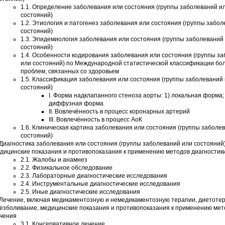
1.1. Определение заболевания или состояния (группы заболеваний и
состояний)
1.2. Этиология и патогенез заболевания или состояния (группы забо
состояний)
1.3. Эпидемиология заболевания или состояния (группы заболеваний
состояний)
1.4. Особенности кодирования заболевания или состояния (группы з
или состояний) по Международной статистической классификации бо
проблем, связанных со здоровьем
1.5. Классификация заболевания или состояния (группы заболеваний
состояний)
I. Форма надклапанного стеноза аорты: 1) локальная форма; 
диффузная форма
II. Вовлечённость в процесс коронарных артерий
III. Вовлечённость в процесс АоК
1.6. Клиническая картина заболевания или состояния (группы заболе
состояний)
 Диагностика заболевания или состояния (группы заболеваний или состояний
дицинские показания и противопоказания к применению методов диагностик
2.1. Жалобы и анамнез
2.2. Физикальное обследование
2.3. Лабораторные диагностические исследования
2.4. Инструментальные диагностические исследования
2.5. Иные диагностические исследования
 Лечение, включая медикаментозную и немедикаментозную терапии, диетоте
езболивание, медицинские показания и противопоказания к применению мет
чения
3.1. Консервативное лечение