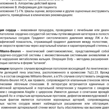
иложение Б. Алгоритмы действий врача
иложение В. Информация для пациента
иложение Г1-ГN. Шкалы оценки, вопросники и другие оценочные инструмент
циента, приведённые в клинических рекомендациях
ция сердца
– инвазивная процедура, проводимая с лечебными или диагн
патологии сердечно-сосудистой системы путём введения катетеров в полост
гистральных сосудов. Градиент систолического давления между ЛЖ и Ао
рафический показатель, отражающий градиент давления между полостями,
и скорости кровотока через аортальный клапан и характеризующий степень 
lliams-Beuren
– генетический симптомокомплекс, представляющий собо
ердечно-сосудистой системы с множественными системными аномалиями 
ве нарушение метаболизма кальция. Операция Doty – методика расширения
ощью заплаты в форме "штанов".
ующем
проценте случаев врождённая патология восходящей Ао генетически
ли делецией гена эластина, расположенного в хромосоме 7q11.23. Вро
ть в состав синдрома Williams-Beuren, а в 5% случаев сопутствовать синдрому
lliams-Beuren НСА, как правило, сопровождается клапанным стенозом лёго
ческими лёгочным стенозами. В литературе встречаются единичные 
лёгочной артериальной и портальной гипертензии у пациентов с синдромо
жем с синдромом Alagille с циррозом. Имеются данные о сочетании врожд
тацией Ао и открытым артериальным протоком, дефектом межжелудочковой п
тным фактом является патология коронарных артерий, сопровождаю
ьных частях сосудов может наблюдаться расширение или обструкция
 изменения артериальной стенки могут быть обусловлены как высоким давл