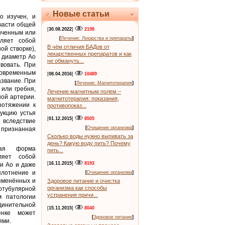
Новые статьи
о изучен, и
части общей
[
30.08.2022
]
2198
иченным или
[
Лечение: Лекарства и препараты
]
ляет собой
В чём отличия БАДов от
й створке),
лекарственных препаратов и как
 диаметр Ао
не обмануть...
вовать. При
овременным
[
08.04.2016
]
10489
азвание. При
[
Лечение: Магнитотерапия
]
или гребня,
Лечение магнитным полем –
ной артерии.
магнитотерапия: показания,
ротяжении к
противопоказ...
укцию устья
[
01.12.2015
]
8505
 вследствие
[
Очищение организма
]
признанная
Сколько воды нужно выпивать за
день? Какую воду пить? Почему
ая форма
пить...
ляет собой
[
16.11.2015
]
8193
и Ао и даже
плотнение и
[
Очищение организма
]
зменённых и
Здоровое питание и очистка
организма как способы
нотубулярной
устранения причи...
м патологии
динительной
[
15.11.2015
]
8040
енке может
[
Здоровое питание
]
ями.