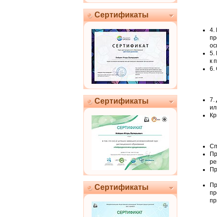
Сертификаты
4.
пр
ос
5.
к 
6.
7.
Сертификаты
ил
Кр
Сп
Пр
ре
Пр
Пр
Сертификаты
пр
пр