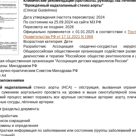
Клинические рекомендации (протоколы, руководства лечения
"Врождённый надклапанный стеноз аорты"
(Clinical Guidelines)
Дата утверждения (частота пересмотра): 2024
По состоянию на 25.09.2024 на сайте МЗ РФ
Пересмотр не позднее: 2026
Официально применяется с 01.01.2025 в соответствии с
Пос
Правительства РФ от 17.11.2021 N 1968
Возрастная категория: Дети
Разработчик: Ассоциация сердечно-сосудистых хирург
Общероссийская общественная организация содействия разви
диагностики и терапии "Российское общество рентгенологов и 
ая общественная организация "Ассоциация детских кардиологов России"
дены: Минздравом РФ
аучно-практическим Советом Минздрава РФ
ы А4
Приложениями
й надклапанный
стеноз аорты (НСА) – обструкция, вызванная огран
сужением аортального просвета на уровне и выше синотубулярной зон
ский процесс может поражать все крупные системные артерии: аорту, плеч
ые сосуды, лёгочные артерии.
е
(разделы) документа:
зработчик
исок сокращений
рмины и определения
 Краткая информация по заболеванию или состоянию (группы заболеваний и
стояний)