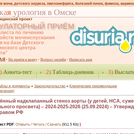
я мочи, детского энуреза, пиелонефрита, болезней почек, фимоза, варико
ка
я
урология в Омске
ицинский проект
УЛАТОРНЫЙ ПРИЁМ
листа по лечению
ойств мочеиспускания
я на базе Детского
нского центра
-ти"
АЯ
На приём к врачу
Вопрос онлайн
Написать нам
·
·
·
)
Анкета-тест
2)
Таблица-дневник
3)
Выслать
айлы и документы
»
Законодательство
»
Клинические рекомендации
лечения)
ённый надклапанный стеноз аорты (у детей, НСА, суж
ьного просвета) – 2024-2025-2026 (25.09.2024) – Утверж
равом РФ
кст PDF
:
Открыть / Читать / Скачать
(911.5 Kb)
]