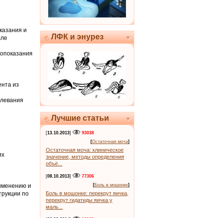
казания и
ЛФК и энурез
сле
вопоказания
ента из
олевания
Лучшие статьи
[
13.10.2013
]
93038
[
Остаточная моча
]
Остаточная моча: клиническое
их
значение, методы определения
объё...
[
08.10.2013
]
77306
именению и
[
Боль в мошонке
]
трукции по
Боль в мошонке: перекрут яичка,
перекрут гидатиды яичка у
маль...