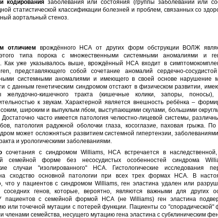
и кодирования
заболевания или состояния (группы заболеваний или со
ой статистической классификации болезней и проблем, связанных со здор
ный аортальный стеноз.
им отличием
врождённого НСА от других форм обструкции ВОЛЖ являе
 этого типа порока с множественными системными аномалиями и ген
. Как уже указывалось выше, врождённый НСА входит в симптомокомпле
euren, представляющего собой сочетание аномалий сердечно-сосудисто
ными системными аномалиями и имеющего в своей основе нарушение 
ети с данным генетическим синдромом отстают в физическом развитии, име
ы желудочно-кишечного тракта (кишечные колики, запоры, поносы), 
вительностью к звукам. Характерной является внешность ребёнка – форми
высоким, широким и выпуклым лбом, выступающими скулами, большими округ
. Достаточно часто имеется патология челюстно-лицевой системы, различн
убов, патология радужной оболочки глаза, косоглазие, паховая грыжа. По
ндром может осложняться развитием системной гипертензии, заболеваниями
ракта и урологическими заболеваниями.
о
сочетания с синдромом Williams, НСА встречается в наследственной,
ой семейной форме без несосудистых особенностей синдрома Willi
кие случаи "изолированного" НСА. Гистологические исследования пе
на сходство основной патологии при всех трех формах НСА. В наст
, что у пациентов с синдромом Williams, ген эластина удален или разру
 соседних генов, которые, вероятно, являются важными для других о
У пациентов с семейной формой НСА (не Williams) ген эластина подвер
ю или точечной мутации с потерей функции. Пациенты со "спорадической"
и членами семейства, несущего мутацию гена эластина с субклиническим фе