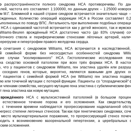
о
распространённости полного синдрома НСА противоречивы. По да
лей, частота его составляет 1:100000, по данным других – 1:25000 новор
м М.Г. Блюминой в нашей стране синдром встречается значительно чаще – 
ожденных. Количество операций коррекции НСА в России составляет 0,
выполненных по поводу ВПС. Летальность при выполнении подобных операци
. НСА с одинаковой частотой встречается как у детей женского, так и мужско
illiams-Beuren врождённый НСА достаточно часто (до 83% случаев) со
ёгочного ствола и периферическими стенозами лёгочных артерий, нали
перегрузке и гипертрофии правого желудочка сердца.
о
сочетания с синдромом Williams, НСА встречается в наследственной,
ой семейной форме без несосудистых особенностей синдрома Willi
кие случаи "изолированного" НСА. Гистологические исследования пе
на сходство основной патологии при всех трёх формах НСА. В наст
, что у пациентов с синдромом Williams, ген эластина удалён или разру
 соседних генов, которые, вероятно, являются важными для других о
У пациентов с семейной формой НСА (не Williams) ген эластина подвер
ю или точечной мутации с потерей функции. Пациенты со "спорадической"
и членами семейства, несущего мутацию гена эластина с субклиническим фе
т гена эластина как новую мутацию.
 врождённого
НСА с мультисистемной патологией (в большом процент
т естественное течение порока и его осложнения. Как свидетельств
, с течением времени наблюдается прогрессирование надклапанной обст
егресс степени легочных стенозов. Так как при генетических синдромах, со
 место мультиартериальное поражение, то прогрессирующий стеноз почеч
одить к возникновению вазоренальной гипертензии, а церебральных 
ским осложнения.