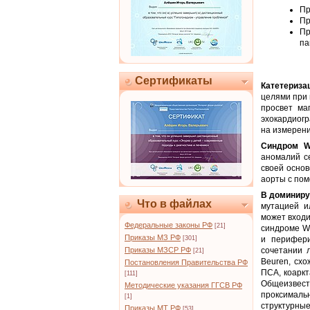
Пр
Пр
Пр
па
Сертификаты
Катетериза
целями при 
просвет ма
эхокардиог
на измерени
Синдром Wi
аномалий с
своей осно
аорты с пом
В доминир
Что в файлах
мутацией и
может входи
Федеральные законы РФ
[21]
синдроме Wi
Приказы МЗ РФ
[301]
и перифери
Приказы МЗСР РФ
сочетании 
[21]
Beuren, схо
Постановления Правительства РФ
ПСА, коарк
[111]
Общеизвес
Методические указания ГГСВ РФ
проксимал
[1]
структурные
Приказы МТ РФ
[53]