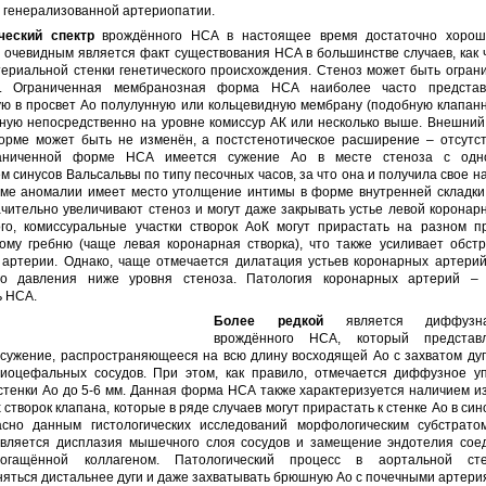
 генерализованной артериопатии.
ческий спектр
врождённого НСА в настоящее время достаточно хорош
 очевидным является факт существования НСА в большинстве случаев, как 
териальной стенки генетического происхождения. Стеноз может быть огран
. Ограниченная мембранозная форма НСА наиболее часто представ
ю в просвет Ао полулунную или кольцевидную мембрану (подобную клапанно
ную непосредственно на уровне комиссур АК или несколько выше. Внешний
орме может быть не изменён, а постстенотическое расширение – отсутст
раниченной форме НСА имеется сужение Ао в месте стеноза с одн
 синусов Вальсальвы по типу песочных часов, за что она и получила свое н
ме аномалии имеет место утолщение интимы в форме внутренней складки 
чительно увеличивают стеноз и могут даже закрывать устье левой коронар
го, комиссуральные участки створок АоК могут прирастать на разном п
кому гребню (чаще левая коронарная створка), что также усиливает обстр
 артерии. Однако, чаще отмечается дилатация устьев коронарных артерий
го давления ниже уровня стеноза. Патология коронарных артерий – 
ь НСА.
Более редкой
является диффузн
врождённого НСА, который представ
 сужение, распространяющееся на всю длину восходящей Ао с захватом дуг
хиоцефальных сосудов. При этом, как правило, отмечается диффузное у
стенки Ао до 5-6 мм. Данная форма НСА также характеризуется наличием и
створок клапана, которые в ряде случаев могут прирастать к стенке Ао в си
асно данным гистологических исследований морфологическим субстрато
является дисплазия мышечного слоя сосудов и замещение эндотелия сое
богащённой коллагеном. Патологический процесс в аортальной ст
яться дистальнее дуги и даже захватывать брюшную Ао с почечными артери