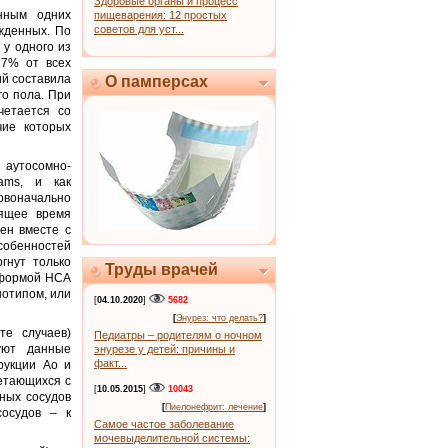
Здоровые органы и процесс
нным одних
пищеварения: 12 простых
советов для уст...
ожденных. По
у одного из
27% от всех
й составила
О памперсах
го пола. При
четается со
чие которых
 аутосомно-
ams, и как
рвоначально
оящее время
шен вместе с
собенностей
гнут только
Труды врачей
 формой НСА
нотипом, или
[
04.10.2020
]
5682
[
Энурез: что делать?
]
е случаев)
Педиатры – родителям о ночном
уют данные
энурезе у детей: причины и
факт...
рукции Ао и
четающихся с
[
10.05.2015
]
10043
ных сосудов
[
Пиелонефрит: лечение
]
сосудов – к
Самое частое заболевание
мочевыделительной системы: