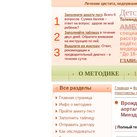
Лечение цистита, недержани
Детс
Заполните анкету-тест
.
Всего 8
1
вопросов. Сумма баллов –
Телемед
ответ на вопрос: здоров ли мой
АМБ
ребёнок?
2
Заполняйте таблицу
в течение
специа
двух дней. Обратите внимание
расстр
на инструкцию по ней.
ведётс
Вышлите их доктору
. Ответ,
3
медици
рекомендации и
"До 16
предварительный диагноз – в
течение суток.
ГЛАВН
О МЕТОДИКЕ
1
Все разделы
Главная
»
Ф
(протоколы 
Главная страница
Врожд
Инфо о методике
аортал
Пройти анкету-тест
Минзд
Заполнить таблицу
Отправить доктору
[
Полный те
Как обследоваться