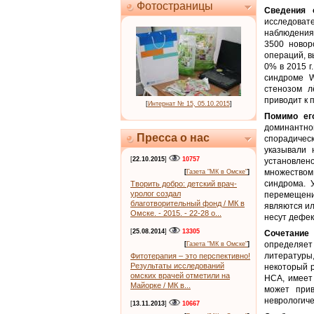
Фотостраницы
Сведения 
исследовате
наблюдения
3500 новор
операций, 
0% в 2015 г
синдроме W
стенозом л
приводит к 
[
Интернат № 15, 05.10.2015
]
Помимо ег
доминантн
Пресса о нас
спорадичес
указывали 
[
22.10.2015
]
10757
установлено
множеством
[
Газета "МК в Омске"
]
синдрома. 
Творить добро: детский врач-
уролог создал
перемещени
благотворительный фонд / МК в
являются ил
Омске. - 2015. - 22-28 о...
несут дефек
[
25.08.2014
]
13305
Сочетание
определяе
[
Газета "МК в Омске"
]
литературы
Фитотерапия – это перспективно!
Результаты исследований
некоторый р
омских врачей отметили на
НСА, имеет
Майорке / МК в...
может прив
неврологиче
[
13.11.2013
]
10667