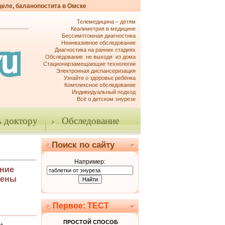
целе, баланопостита в Омске
Телемедицина – детям
Квалиметрия в медицине
Бессимптомная диагностика
Неинвазивное обследование
Диагностика на ранних стадиях
Обследование не выходя из дома
Стационарзамещающие технологии
Электронная диспансеризация
Узнайте о здоровье ребёнка
Комплексное обследование
Индивидуальный подход
Всё о детском энурезе
 доктору
Обследование
Поиск по сайту
Например:
ение
дены
Первое: ТЕСТ
ПРОСТОЙ СПОСОБ