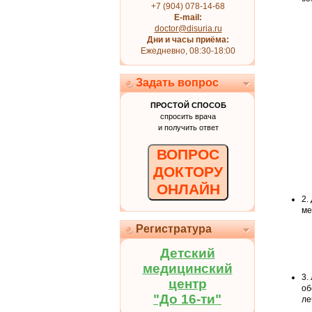
+7 (904) 078-14-68
E-mail:
doctor@disuria.ru
Дни и часы приёма:
Ежедневно, 08:30-18:00
Задать вопрос
ПРОСТОЙ СПОСОБ
спросить врача
и получить ответ
ВОПРОС
ДОКТОРУ
ОНЛАЙН
2.
ме
Регистратура
Детский
медицинский
3.
центр
об
"До 16-ти"
ле