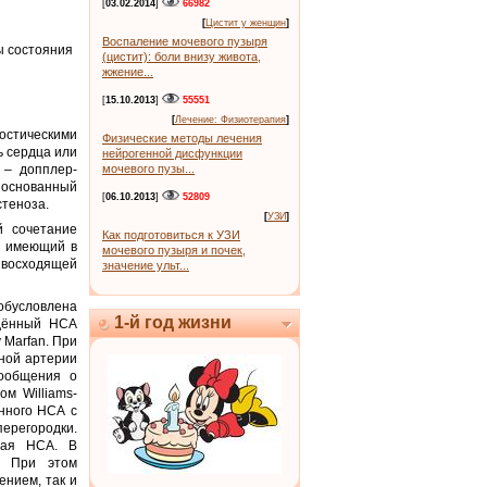
[
03.02.2014
]
66982
[
Цистит у женщин
]
Воспаление мочевого пузыря
ы состояния
(цистит): боли внизу живота,
жжение...
[
15.10.2013
]
55551
[
Лечение: Физиотерапия
]
остическими
Физические методы лечения
ь сердца или
нейрогенной дисфункции
 – допплер-
мочевого пузы...
 основанный
[
06.10.2013
]
52809
стеноза.
[
УЗИ
]
й сочетание
Как подготовиться к УЗИ
и имеющий в
мочевого пузыря и почек,
 восходящей
значение ульт...
 обусловлена
1-й год жизни
ждённый НСА
 Marfan. При
чной артерии
сообщения о
м Williams-
ённого НСА с
ерегородки.
щая НСА. В
. При этом
ением, так и