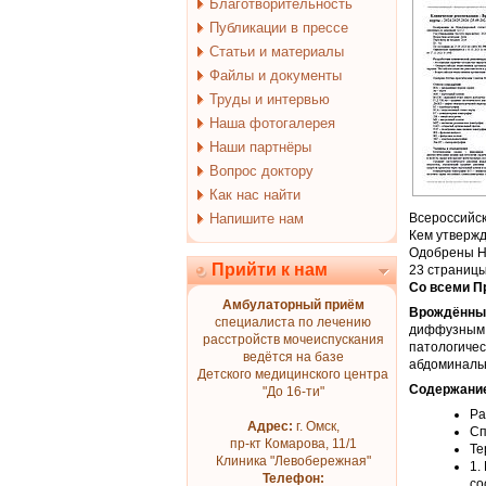
Благотворительность
Публикации в прессе
Статьи и материалы
Файлы и документы
Труды и интервью
Наша фотогалерея
Наши партнёры
Вопрос доктору
Как нас найти
Напишите нам
Всероссийск
Кем утверж
Одобрены Н
Прийти к нам
23 страниц
Со всеми 
Амбулаторный приём
Врождённы
специалиста по лечению
диффузным 
расстройств мочеиспускания
патологиче
ведётся на базе
абдоминальн
Детского медицинского центра
Содержани
"До 16-ти"
Ра
Адрес:
г. Омск,
Сп
пр-кт Комарова, 11/1
Те
Клиника "Левобережная"
1.
Телефон:
со