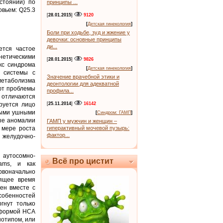
стояний) по
принципы ...
овьем: Q25.3
[
28.01.2015
]
9120
[
Детская гинекология
]
Боли при ходьбе, зуд и жжение у
девочки: основные принципы
ди...
тся частое
етическими
[
28.01.2015
]
9826
кс синдрома
[
Детская гинекология
]
й системы с
Значение врачебной этики и
метаболизма
деонтологии для адекватной
ют проблемы
профила...
отличаются
руется лицо
[
25.11.2014
]
16142
лыми ушными
[
Синдром: ГАМП
]
ые аномалии
ГАМП у мужчин и женщин –
 мере роста
гиперактивный мочевой пузырь:
фактор...
 желудочно-
 аутосомно-
Всё про цистит
ams, и как
рвоначально
оящее время
шен вместе с
собенностей
гнут только
 формой НСА
нотипом, или