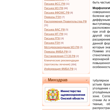
быть частью
Письма ФСС РФ
[11]
Морфологи
Письма МЗ РФ
[66]
совершенно
Письма ФФОМС РФ
[8]
болезни ар
Приказы РЗН
[7]
диффузным
Распоряжения Правительства РФ
выступающу
[31]
расположен
Письма ФАС РФ
[5]
при этой ф
Письма МТ РФ
[11]
другой ог
Письма РПН
[8]
расширением
Письма РЗН
[6]
данной фор
Методрекомендации МЗ РФ
которые зна
[2]
Помимо это
Приказы ФМБА РФ
[2]
стенотичес
Постановления ГГСВ РФ
[2]
коронарной
Клинические рекомендации
повышенно
(протоколы лечения)
[694]
особенност
Информация ФМБА РФ
[1]
Минздрав
тубулярное
устьев бра
утолщение 
утолщённых 
зоне. Согл
стенки Ао 
тканью, о
распростран