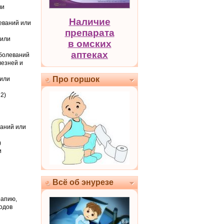
ли
Наличие
леваний или
препарата
 или
в омских
аптеках
аболеваний
лезней и
Про горшок
 или
2)
ваний или
)
и
Всё об энурезе
рапию,
одов