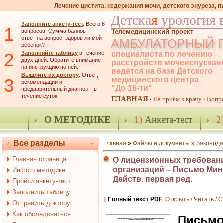
Лечение цистита, недержания мочи, детского энуреза, 
Детска
я
урология 
Заполните анкету-тест
.
Всего 8
1
вопросов. Сумма баллов –
Телемедицинский проект
ответ на вопрос: здоров ли мой
АМБУЛАТОРНЫЙ 
ребёнок?
2
Заполняйте таблицу
в течение
специалиста по лечению
двух дней. Обратите внимание
расстройств мочеиспускан
на инструкцию по ней.
ведётся на базе Детского
Вышлите их доктору
. Ответ,
3
медицинского центра
рекомендации и
"До 16-ти"
предварительный диагноз – в
течение суток.
ГЛАВНАЯ
На приём к врачу
Вопр
·
·
О МЕТОДИКЕ
1)
Анкета-тест
2
Все разделы
Главная
»
Файлы и документы
»
Законода
Главная страница
О лицензионных требовани
организаций – Письмо Минзд
Инфо о методике
Действ. первая ред.
Пройти анкету-тест
Заполнить таблицу
[
Полный текст PDF
:
Открыть / Читать / 
Отправить доктору
Как обследоваться
Письмо