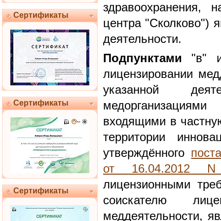
здравоохранения, н
Сертификаты
центра "Сколково") 
деятельности.
Подпунктами
"в" и
лицензировании мед
указанной деяте
Сертификаты
медорганизациями
входящими в частную
территории инновац
утверждённого
пост
от 16.04.2012 N
лицензионными тре
Сертификаты
соискателю лиц
меддеятельности, яв