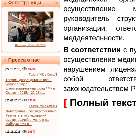
Фотостраницы
осуществление м
руководитель стру
организации, отве
меддеятельности.
[
Москва, 22-24.10.2013
]
В соответствии
с п
осуществление медиц
Пресса о нас
нарушением лиценз
[
22.10.2015
]
10765
[
Газета "МК в Омске"
]
собой ответств
Творить добро: детский врач-
уролог создал
законодательством Р
благотворительный фонд / МК в
Омске. - 2015. - 22-28 о...
[
Полный текс
[
25.08.2014
]
13316
[
Газета "МК в Омске"
]
Фитотерапия – это перспективно!
Результаты исследований
омских врачей отметили на
Майорке / МК в...
[
13.11.2013
]
10677