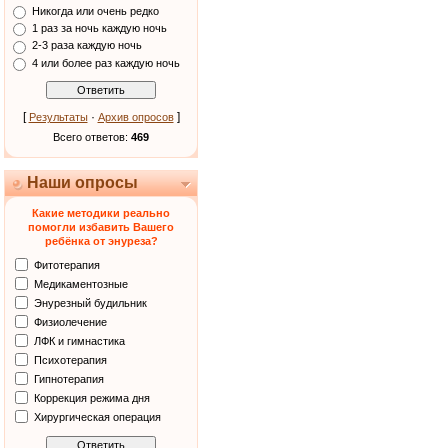
Никогда или очень редко
1 раз за ночь каждую ночь
2-3 раза каждую ночь
4 или более раз каждую ночь
[
·
]
Результаты
Архив опросов
Всего ответов:
469
Наши опросы
Какие методики реально
помогли избавить Вашего
ребёнка от энуреза?
Фитотерапия
Медикаментозные
Энурезный будильник
Физиолечение
ЛФК и гимнастика
Психотерапия
Гипнотерапия
Коррекция режима дня
Хирургическая операция