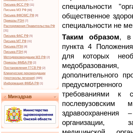
специальности "ор
Письма ФСС РФ
[11]
Письма МЗ РФ
[66]
общественное здоров
Письма ФФОМС РФ
[8]
Приказы РЗН
[7]
специальности не мен
Распоряжения Правительства РФ
[31]
Таким образом
, в
Письма ФАС РФ
[5]
Письма МТ РФ
[11]
пункта 4 Положения
Письма РПН
[8]
Письма РЗН
[6]
для которых необ
Методрекомендации МЗ РФ
[2]
Приказы ФМБА РФ
[2]
медобразования,
Постановления ГГСВ РФ
[2]
дополнительного пр
Клинические рекомендации
(протоколы лечения)
[695]
предусмотренн
Информация ФМБА РФ
[1]
требованиями к 
Минздрав
послевузовским 
здравоохранения –
организации, з
медицинской орга