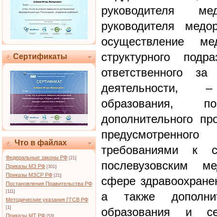
руководителя мед
руководителя медор
осуществление мед
структурного подр
Сертификаты
ответственного за
деятельности, 
образования, п
дополнительного пр
предусмотренн
Что в файлах
требованиями к 
Федеральные законы РФ
[21]
послевузовским м
Приказы МЗ РФ
[301]
Приказы МЗСР РФ
[21]
сфере здравоохранен
Постановления Правительства РФ
[111]
а также дополнит
Методические указания ГГСВ РФ
[1]
образования и се
Приказы МТ РФ
[53]