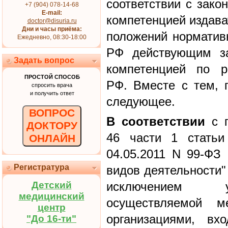
соответствии с зако
+7 (904) 078-14-68
E-mail:
компетенцией издава
doctor@disuria.ru
Дни и часы приёма:
положений норматив
Ежедневно, 08:30-18:00
РФ действующим за
Задать вопрос
компетенцией по р
ПРОСТОЙ СПОСОБ
РФ. Вместе с тем, 
спросить врача
и получить ответ
следующее.
ВОПРОС
В соответствии
с п
ДОКТОРУ
46 части 1 статьи
ОНЛАЙН
04.05.2011 N 99-ФЗ
Регистратура
видов деятельности"
Детский
исключением ук
медицинский
осуществляемой м
центр
организациями, вх
"До 16-ти"