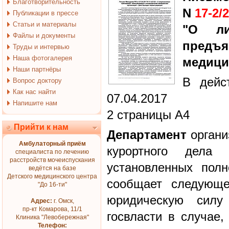
Благотворительность
N
17-2/
Публикации в прессе
Статьи и материалы
"О ли
Файлы и документы
предъ
Труды и интервью
Наша фотогалерея
медици
Наши партнёры
В дейс
Вопрос доктору
Как нас найти
07.04.2017
Напишите нам
2 страницы А4
Прийти к нам
Департамент
органи
Амбулаторный приём
курортного дел
специалиста по лечению
расстройств мочеиспускания
установленных пол
ведётся на базе
Детского медицинского центра
сообщает следующе
"До 16-ти"
юридическую силу
Адрес:
г. Омск,
пр-кт Комарова, 11/1
госвласти в случае,
Клиника "Левобережная"
Телефон: