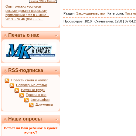
[
Газета "МК в Омске"
]
Опыт омских урологов
рекомендован к широкому
Раздел:
Законодательство
|
Категория
:
Письм
применению / МК в Омске. -
2013. - № 46 (861). - 6-...
Просмотров:
1810
|
Скачиваний:
1258
|
07.04.2
Печать о нас
RSS-подписка
Новости сайта и коллег
Популярные статьи
Научные труды
Пресса о нас
Фотографии
Документы
Наши опросы
Встаёт ли Ваш ребёнок в туалет
ночью?