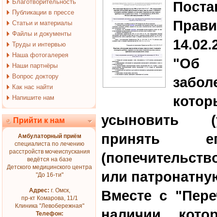
Благотворительность
Поста
Публикации в прессе
Пра
Статьи и материалы
Файлы и документы
14.02.
Труды и интервью
Наша фотогалерея
"Об 
Наши партнёры
Вопрос доктору
забо
Как нас найти
кото
Напишите нам
усыновить (у
Прийти к нам
принять 
Амбулаторный приём
специалиста по лечению
расстройств мочеиспускания
(попечительст
ведётся на базе
Детского медицинского центра
или патронатну
"До 16-ти"
Адрес:
г. Омск,
Вместе с "Пере
пр-кт Комарова, 11/1
Клиника "Левобережная"
наличии кот
Телефон: