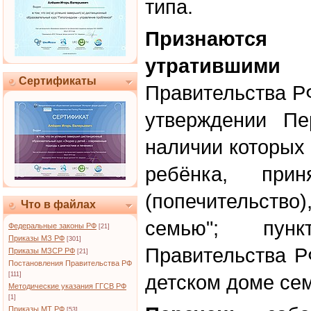
типа.
Признаются
утратившими
си
Сертификаты
Правительства РФ
утверждении Пе
наличии которых
ребёнка, при
(попечительст
Что в файлах
семью"; пун
Федеральные законы РФ
[21]
Приказы МЗ РФ
[301]
Правительства Р
Приказы МЗСР РФ
[21]
Постановления Правительства РФ
[111]
детском доме сем
Методические указания ГГСВ РФ
[1]
Приказы МТ РФ
[53]