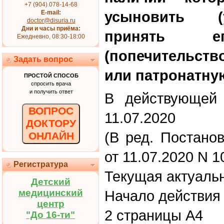
+7 (904) 078-14-68
усыновить (у
E-mail:
doctor@disuria.ru
Дни и часы приёма:
принять 
Ежедневно, 08:30-18:00
(попечительст
Задать вопрос
или патронатну
ПРОСТОЙ СПОСОБ
спросить врача
и получить ответ
В действующей 
ВОПРОС
11.07.2020
ДОКТОРУ
(В ред. Постано
ОНЛАЙН
от 11.07.2020 N 1
Регистратура
Текущая актуаль
Детский
медицинский
Начало действия 
центр
2 страницы А4
"До 16-ти"