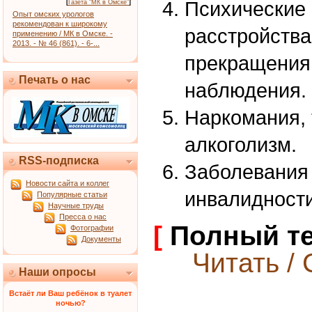
Психические 
[
Газета "МК в Омске"
]
Опыт омских урологов
рекомендован к широкому
расстройства
применению / МК в Омске. -
2013. - № 46 (861). - 6-...
прекращения
Печать о нас
наблюдения.
Наркомания, 
алкоголизм.
RSS-подписка
Заболевания 
Новости сайта и коллег
инвалидности
Популярные статьи
Научные труды
Пресса о нас
[
Полный те
Фотографии
Документы
Читать / 
Наши опросы
Встаёт ли Ваш ребёнок в туалет
ночью?