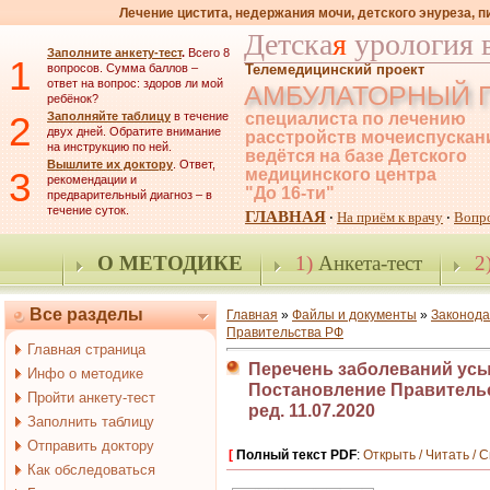
Лечение цистита, недержания мочи, детского энуреза, 
Детска
я
урология 
Заполните анкету-тест
.
Всего 8
1
вопросов. Сумма баллов –
Телемедицинский проект
ответ на вопрос: здоров ли мой
АМБУЛАТОРНЫЙ 
ребёнок?
2
Заполняйте таблицу
в течение
специалиста по лечению
двух дней. Обратите внимание
расстройств мочеиспускан
на инструкцию по ней.
ведётся на базе Детского
Вышлите их доктору
. Ответ,
3
медицинского центра
рекомендации и
"До 16-ти"
предварительный диагноз – в
течение суток.
ГЛАВНАЯ
На приём к врачу
Вопр
·
·
О МЕТОДИКЕ
1)
Анкета-тест
2
Все разделы
Главная
»
Файлы и документы
»
Законода
Правительства РФ
Главная страница
Перечень заболеваний усы
Инфо о методике
Постановление Правительств
Пройти анкету-тест
ред. 11.07.2020
Заполнить таблицу
Отправить доктору
[
Полный текст PDF
:
Открыть / Читать / 
Как обследоваться