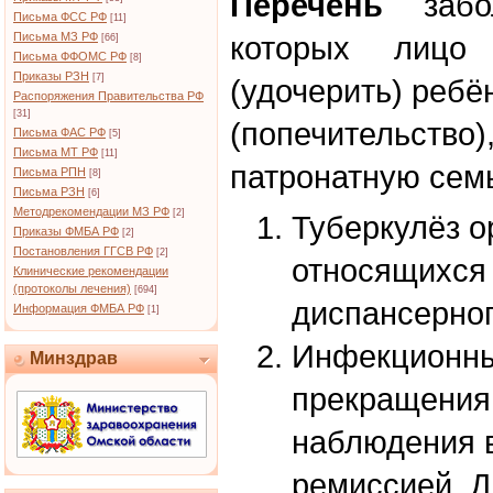
Перечень
забол
Письма ФСС РФ
[11]
Письма МЗ РФ
которых лицо
[66]
Письма ФФОМС РФ
[8]
Приказы РЗН
[7]
(удочерить) ребён
Распоряжения Правительства РФ
[31]
(попечительство
Письма ФАС РФ
[5]
Письма МТ РФ
[11]
патронатную сем
Письма РПН
[8]
Письма РЗН
[6]
Методрекомендации МЗ РФ
[2]
Туберкулёз о
Приказы ФМБА РФ
[2]
Постановления ГГСВ РФ
[2]
относящихся к
Клинические рекомендации
(протоколы лечения)
[694]
диспансерно
Информация ФМБА РФ
[1]
Инфекционны
Минздрав
прекращения
наблюдения в
ремиссией. 