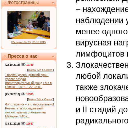
Фотостраницы
– нахождени
наблюдении 
менее одного
вирусная наг
[
Интернат № 15, 05.10.2015
]
лимфоцитов м
Пресса о нас
Злокачестве
[
22.10.2015
]
10759
[
Газета "МК в Омске"
]
любой локализ
Творить добро: детский врач-
уролог создал
благотворительный фонд / МК в
также злокач
Омске. - 2015. - 22-28 о...
[
25.08.2014
]
13305
новообразова
[
Газета "МК в Омске"
]
Фитотерапия – это перспективно!
и II стадий д
Результаты исследований
омских врачей отметили на
Майорке / МК в...
радикального
[
13.11.2013
]
10667