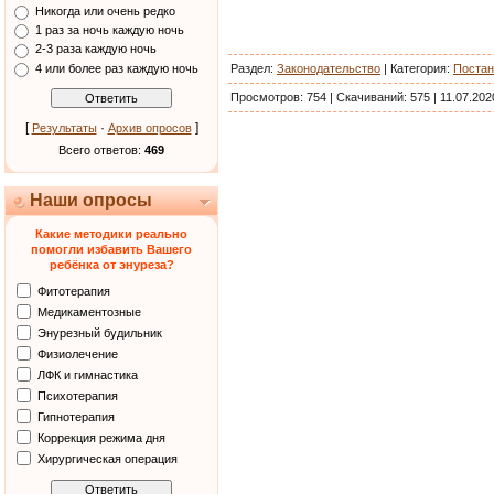
Никогда или очень редко
1 раз за ночь каждую ночь
2-3 раза каждую ночь
4 или более раз каждую ночь
Раздел:
Законодательство
|
Категория
:
Постан
Просмотров:
754
|
Скачиваний:
575
|
11.07.202
[
·
]
Результаты
Архив опросов
Всего ответов:
469
Наши опросы
Какие методики реально
помогли избавить Вашего
ребёнка от энуреза?
Фитотерапия
Медикаментозные
Энурезный будильник
Физиолечение
ЛФК и гимнастика
Психотерапия
Гипнотерапия
Коррекция режима дня
Хирургическая операция