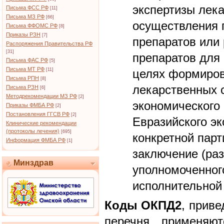
экспертизы лек
Письма ФСС РФ
[11]
Письма МЗ РФ
[66]
осуществления 
Письма ФФОМС РФ
[8]
Приказы РЗН
[7]
препаратов или
Распоряжения Правительства РФ
[31]
препаратов для
Письма ФАС РФ
[5]
Письма МТ РФ
[11]
целях формиров
Письма РПН
[8]
лекарственных 
Письма РЗН
[6]
Методрекомендации МЗ РФ
[2]
экономического 
Приказы ФМБА РФ
[2]
Постановления ГГСВ РФ
[2]
Евразийского эк
Клинические рекомендации
(протоколы лечения)
[695]
конкретной парт
Информация ФМБА РФ
[1]
заключение (ра
Минздрав
уполномоченног
исполнительной 
Коды ОКПД2
, приве
перечня, применяю