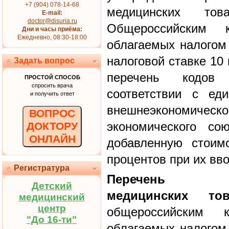
+7 (904) 078-14-68
медицинских то
E-mail:
doctor@disuria.ru
Общероссийским к
Дни и часы приёма:
Ежедневно, 08:30-18:00
облагаемых налогом
налоговой ставке 10
Задать вопрос
перечень кодов
ПРОСТОЙ СПОСОБ
спросить врача
соответствии с ед
и получить ответ
внешнеэкономическо
ВОПРОС
экономического со
ДОКТОРУ
ОНЛАЙН
добавленную стоим
процентов при их вво
Регистратура
Перечень к
Детский
медицинских тов
медицинский
центр
общероссийским к
"До 16-ти"
облагаемых налогом