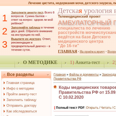
Лечение цистита, недержания мочи, детского энуреза, 
Детска
я
урология 
Заполните анкету-тест
.
Всего 8
1
вопросов. Сумма баллов –
Телемедицинский проект
ответ на вопрос: здоров ли мой
АМБУЛАТОРНЫЙ 
ребёнок?
2
Заполняйте таблицу
в течение
специалиста по лечению
двух дней. Обратите внимание
расстройств мочеиспускан
на инструкцию по ней.
ведётся на базе Детского
Вышлите их доктору
. Ответ,
3
медицинского центра
рекомендации и
"До 16-ти"
предварительный диагноз – в
течение суток.
ГЛАВНАЯ
На приём к врачу
Вопр
·
·
О МЕТОДИКЕ
1)
Анкета-тест
2
Все разделы
Главная
»
Файлы и документы
»
Законода
Правительства РФ
Главная страница
Коды медицинских товаров
Инфо о методике
Правительства РФ от 15.09.2
Пройти анкету-тест
С 10.02.2020
Заполнить таблицу
Отправить доктору
[
Полный текст PDF
:
Открыть / Читать / 
Как обследоваться