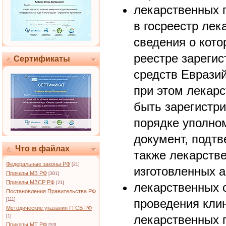
лекарственных 
в госреестр лек
сведения о кото
реестре зареги
Сертификаты
средств Евразий
при этом лекар
быть зарегистр
порядке уполно
документ, подт
Что в файлах
также лекарств
Федеральные законы РФ
[21]
изготовленных 
Приказы МЗ РФ
[301]
Приказы МЗСР РФ
[21]
лекарственных 
Постановления Правительства РФ
[111]
проведения кли
Методические указания ГГСВ РФ
лекарственных 
[1]
Приказы МТ РФ
[53]