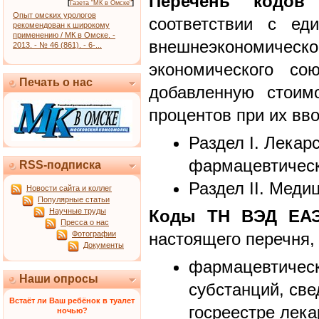
Перечень кодов
[
Газета "МК в Омске"
]
Опыт омских урологов
соответствии с ед
рекомендован к широкому
применению / МК в Омске. -
внешнеэкономическо
2013. - № 46 (861). - 6-...
экономического со
Печать о нас
добавленную стоим
процентов при их вво
Раздел I. Лекар
фармацевтическ
RSS-подписка
Раздел II. Меди
Новости сайта и коллег
Популярные статьи
Научные труды
Коды ТН ВЭД ЕА
Пресса о нас
Фотографии
настоящего перечня,
Документы
фармацевтичес
Наши опросы
субстанций, све
Встаёт ли Ваш ребёнок в туалет
госреестре лек
ночью?