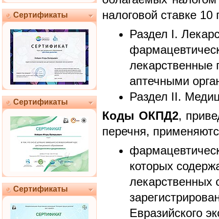
налоговой ставке 10 
Сертификаты
Раздел I. Лекар
фармацевтическ
лекарственные 
аптечными орга
Раздел II. Меди
Сертификаты
Коды ОКПД2
, прив
перечня, применяютс
фармацевтическ
которых содержа
лекарственных 
Сертификаты
зарегистрирова
Евразийского эк