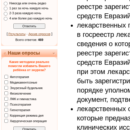
Никогда или очень редко
реестре зареги
1 раз за ночь каждую ночь
2-3 раза каждую ночь
средств Евразий
4 или более раз каждую ночь
лекарственных 
в госреестр лек
[
·
]
Результаты
Архив опросов
Всего ответов:
469
сведения о кото
реестре зареги
Наши опросы
средств Евразий
Какие методики реально
помогли избавить Вашего
при этом лекар
ребёнка от энуреза?
Фитотерапия
быть зарегистр
Медикаментозные
Энурезный будильник
порядке уполно
Физиолечение
документ, подт
ЛФК и гимнастика
Психотерапия
лекарственных с
Гипнотерапия
Коррекция режима дня
которые предна
Хирургическая операция
клинических исс