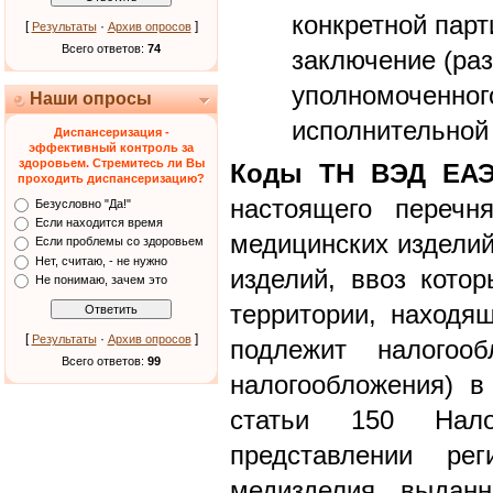
конкретной парт
[
·
]
Результаты
Архив опросов
Всего ответов:
74
заключение (ра
уполномоченног
Наши опросы
исполнительной 
Диспансеризация -
эффективный контроль за
здоровьем. Стремитесь ли Вы
Коды ТН ВЭД ЕА
проходить диспансеризацию?
настоящего перечн
Безусловно "Да!"
Если находится время
медицинских изделий
Если проблемы со здоровьем
Нет, считаю, - не нужно
изделий, ввоз кото
Не понимаю, зачем это
территории, находя
[
·
]
Результаты
Архив опросов
подлежит налогооб
Всего ответов:
99
налогообложения) в
статьи 150 Нал
представлении рег
медизделия, выданн