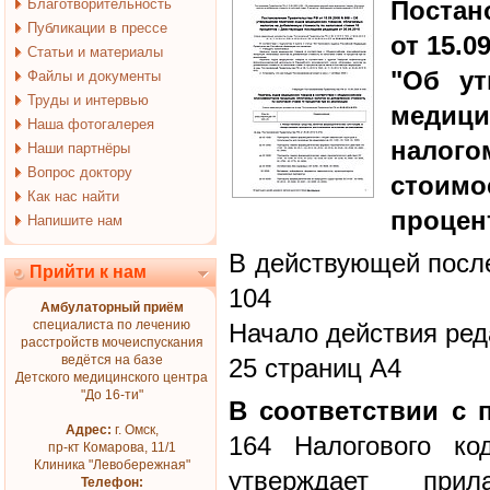
Благотворительность
Постан
Публикации в прессе
от 15.0
Статьи и материалы
"Об ут
Файлы и документы
Труды и интервью
медици
Наша фотогалерея
нало
Наши партнёры
Вопрос доктору
стоимо
Как нас найти
процен
Напишите нам
В действующей после
Прийти к нам
104
Амбулаторный приём
специалиста по лечению
Начало действия ред
расстройств мочеиспускания
ведётся на базе
25 страниц А4
Детского медицинского центра
"До 16-ти"
В соответствии с 
Адрес:
г. Омск,
164 Налогового ко
пр-кт Комарова, 11/1
Клиника "Левобережная"
утверждает при
Телефон: