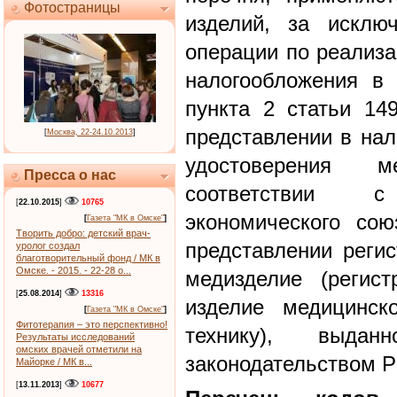
Фотостраницы
изделий, за исклю
операции по реализа
налогообложения в 
пункта 2 статьи 14
представлении в нал
[
Москва, 22-24.10.2013
]
удостоверения 
Пресса о нас
соответствии 
[
22.10.2015
]
10765
экономического сою
[
Газета "МК в Омске"
]
Творить добро: детский врач-
представлении регис
уролог создал
благотворительный фонд / МК в
Омске. - 2015. - 22-28 о...
медизделие (регист
[
25.08.2014
]
13316
изделие медицинск
[
Газета "МК в Омске"
]
Фитотерапия – это перспективно!
технику), выда
Результаты исследований
омских врачей отметили на
законодательством Р
Майорке / МК в...
[
13.11.2013
]
10677