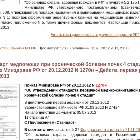
"Об основах охраны здоровья граждан в РФ" и пунктом 5.2.185
Минздраве РФ, утверждённого постановлением Правитель
N 608, утверждаются: порядок назначения и выписывания медицинских изде
 N 1; порядок оформления рецептурных бланков на медицинские изделия,
огласно приложению N 5, также другие формы документов. Настоящий приказ
.2013.
Читать текст далее и скачать документ в формате PDF 
ьство
|
Приказы МЗ РФ
|
Просмотров:
1703
|
Скачиваний:
1187
|
20.12.2012, 23:03
арт медпомощи при хронической болезни почек 4 стад
 Минздрава РФ от 20.12.2012 N 1270н – Действ. первая р
2013
Приказ Минздрава РФ от 20.12.2012 N
1270н
"Об утверждении стандарта первичной медико-санитарной
хронической болезни почек 4 стадии"
В действующей первой редакции от 20.12.2012
Зарегистрировано в Минюсте РФ 01.03.2013 N 27424
Начало действия документа: 05.07.2013
11 страниц А4
С Приложением (Стандарт)
В соответствии
со статьёй 37
Федерального закона от 21.11.2
"Об основах охраны здоровья граждан в Российской 
утверждается стандарт первичной медико-санитарной 