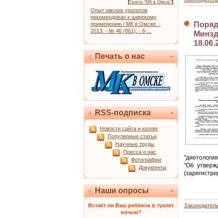
[
Газета "МК в Омске"
]
Опыт омских урологов
рекомендован к широкому
Поряд
применению / МК в Омске. -
2013. - № 46 (861). - 6-...
Минздр
18.06.
Печать о нас
RSS-подписка
Новости сайта и коллег
Популярные статьи
Научные труды
Пресса о нас
"диетологи
Фотографии
"Об утверж
Документы
(зарегистри
Наши опросы
Встаёт ли Ваш ребёнок в туалет
Законодател
ночью?