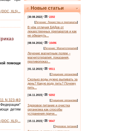
Новые статьи
(DOC, XLS)...
[
30.08.2022
]
2202
[
Лечение: Лекарства и препараты
]
В чём отличия БАДов от
лекарственных препаратов и как
не обмануть...
Приказ
[
08.04.2016
]
10496
[
Лечение: Магнитотерапия
]
Лечение магнитным полем –
магнитотерапия: показания,
противопоказ...
ской помощи
[
01.12.2015
]
8511
[
Очищение организма
]
Сколько воды нужно выпивать за
день? Какую воду пить? Почему
пить...
[
16.11.2015
]
8202
011 N 323-ФЗ
[
Очищение организма
]
Федерации"
Здоровое питание и очистка
омощи детям
организма как способы
устранения причи...
(DOC, XLS)...
[
15.11.2015
]
8047
[
Здоровое питание
]