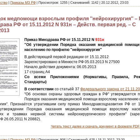
ьство
|
Приказы МЗ РФ
|
Просмотров:
1255
|
Скачиваний:
1142
|
20.12.2012, 23:03
ок медпомощи взрослым профиля ''нейрохирургия'' – 
ава РФ от 15.11.2012 N 931н – Действ. первая ред. – С
2013
Приказ Минздрава РФ от 15.11.2012 N
931н
"Об утверждении Порядка оказания медицинской помощи
населению по профилю "нейрохирургия"
В действующей первой редакции от 15.11.2012
Зарегистрировано в Минюсте РФ 05.03.2013 N 27500
Начало действия документа: 06.05.2013
17 страниц А4
Со всеми Приложениями (Нормативы, Правила, Реко
Стандарты)
В соответствии
со статьёй 37
Федерального закона от 21.11.2
"Об основах охраны здоровья граждан в РФ" утверждается 
Порядок оказания медицинской помощи взрослому населению
ргия". Признаётся утратившим силу приказ Минздравсоцразвития РФ от 1
утверждении Порядка оказания медицинской помощи взрослому нас
ях и травмах нервной системы нейрохирургического профиля" (зарег
 26.05.2011 N 20882).
Читать текст далее и скачать документ в формате PDF 
ьство
|
Приказы МЗ РФ
|
Просмотров:
906
|
Скачиваний:
625
|
15.11.2012, 23:20