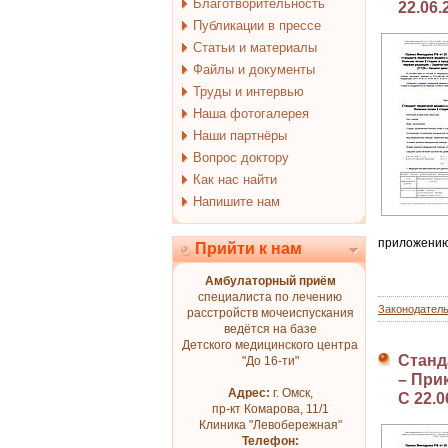
Благотворительность
22.06.
Публикации в прессе
Статьи и материалы
Файлы и документы
Труды и интервью
Наша фотогалерея
Наши партнёры
Вопрос доктору
Как нас найти
Напишите нам
приложению
Прийти к нам
Амбулаторный приём
специалиста по лечению
Законодател
расстройств мочеиспускания
ведётся на базе
Детского медицинского центра
Станд
"До 16-ти"
– Прик
Адрес:
г. Омск,
С 22.0
пр-кт Комарова, 11/1
Клиника "Левобережная"
Телефон: