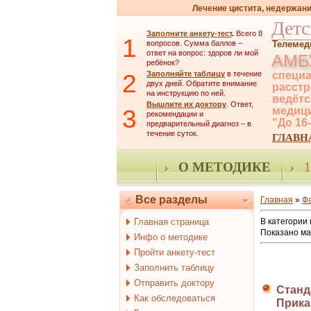
Лечение цистита, недержани
Детс
Заполните анкету-тест
.
Всего 8
1
вопросов. Сумма баллов –
Телемед
ответ на вопрос: здоров ли мой
АМБ
ребёнок?
2
Заполняйте таблицу
в течение
специа
двух дней. Обратите внимание
расстр
на инструкцию по ней.
ведётс
Вышлите их доктору
. Ответ,
3
медици
рекомендации и
"До 16
предварительный диагноз – в
течение суток.
ГЛАВН
О МЕТОДИКЕ
1
Все разделы
Главная
»
Ф
Главная страница
В категории
Показано м
Инфо о методике
Пройти анкету-тест
Заполнить таблицу
Отправить доктору
Станд
Как обследоваться
Приказ