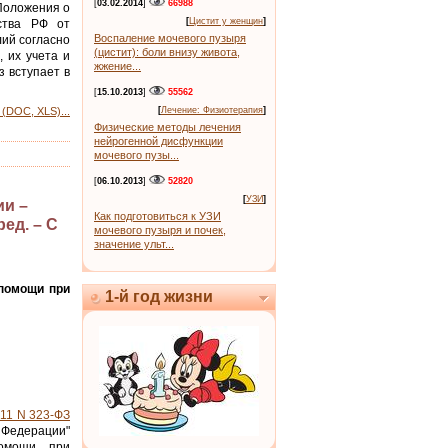
[
03.02.2014
]
66988
 Положения о
[
Цистит у женщин
]
ства РФ от
Воспаление мочевого пузыря
лий согласно
(цистит): боли внизу живота,
 их учета и
жжение...
 вступает в
[
15.10.2013
]
55562
(DOC, XLS)...
[
Лечение: Физиотерапия
]
Физические методы лечения
нейрогенной дисфункции
мочевого пузы...
[
06.10.2013
]
52820
[
УЗИ
]
ии –
Как подготовиться к УЗИ
ед. – С
мочевого пузыря и почек,
значение ульт...
 помощи при
1-й год жизни
011 N 323-ФЗ
Федерации"
помощи при