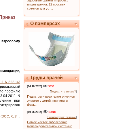
Здоровые органы и процесс
пищеварения: 12 простых
советов для уст...
Приказ
О памперсах
 взрослому
мендации,
Труды врачей
011 N 323-ФЗ
прилагаемый
[
04.10.2020
]
5690
 по профилю
[
Энурез: что делать?
]
3.04.2011 N
Педиатры – родителям о ночном
елению при
энурезе у детей: причины и
факт...
истрирован
[
10.05.2015
]
10048
(DOC, XLS)...
[
Пиелонефрит: лечение
]
Самое частое заболевание
мочевыделительной системы: