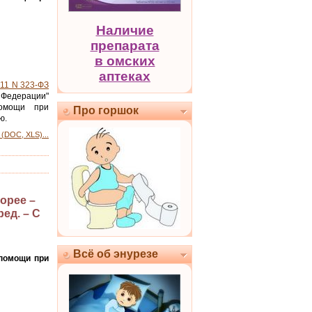
Наличие
препарата
в омских
аптеках
011 N 323-ФЗ
Федерации"
помощи при
Про горшок
ю.
(DOC, XLS)...
орее –
ед. – С
Всё об энурезе
 помощи при