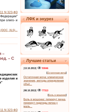
011 N 323-ФЗ
Федерации"
ЛФК и энурез
ри олиго- и
(DOC, XLS)...
 –
ед. – С
Лучшие статьи
[
13.10.2013
]
93046
[
Остаточная моча
]
едицинских
Остаточная моча: клиническое
е изделия и
значение, методы определения
я"
объё...
[
08.10.2013
]
77313
[
Боль в мошонке
]
Боль в мошонке: перекрут яичка,
перекрут гидатиды яичка у
маль...
011 N 323-ФЗ