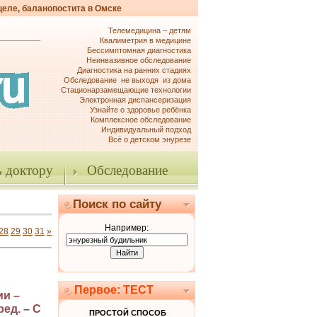
целе, баланопостита в Омске
Телемедицина – детям
Квалиметрия в медицине
Бессимптомная диагностика
Неинвазивное обследование
Диагностика на ранних стадиях
Обследование не выходя из дома
Стационарзамещающие технологии
Электронная диспансеризация
Узнайте о здоровье ребёнка
Комплексное обследование
Индивидуальный подход
Всё о детском энурезе
 доктору
Обследование
Поиск по сайту
Например:
28
29
30
31
»
Первое: ТЕСТ
ии –
ед. – С
ПРОСТОЙ СПОСОБ