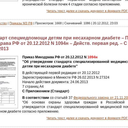
хронической болезни почек 4 стадии согласно приложению.
Читать текст далее и скачать документ в формате PDF 
ьство
|
Приказы МЗ РФ
|
Просмотров:
1668
|
Скачиваний:
1086
|
20.12.2012, 23:03
арт спецмедпомощи детям при несахарном диабете – 
ава РФ от 20.12.2012 N 1094н – Действ. первая ред. – С
2013
Приказ Минздрава РФ от 20.12.2012 N
1094н
"Об утверждении стандарта специализированной медицин
детям при несахарном диабете"
В действующей первой редакции от 20.12.2012
Зарегистрировано в Минюсте РФ 26.02.2013 N 27324
Начало действия документа: 24.06.2013
7 страниц А4
С Приложением (Стандарт)
В соответствии
со статьёй 37
Федерального закона от 21.11.2
"Об основах охраны здоровья граждан в Российской 
утверждается стандарт специализированной медицинской п
рном диабете согласно приложению.
Читать текст далее и скачать документ в формате PDF 