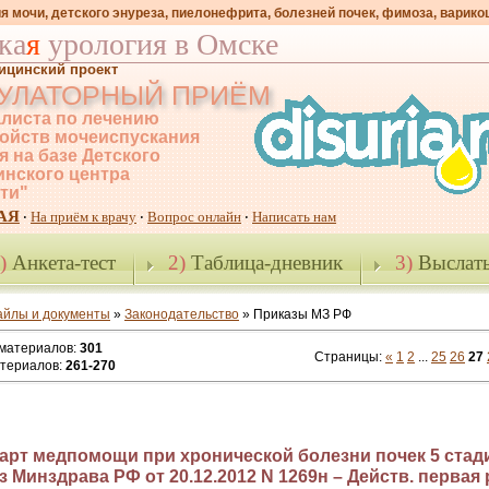
я мочи, детского энуреза, пиелонефрита, болезней почек, фимоза, варико
ка
я
урология в Омске
ицинский проект
УЛАТОРНЫЙ ПРИЁМ
листа по лечению
ойств мочеиспускания
я на базе Детского
нского центра
-ти"
АЯ
На приём к врачу
Вопрос онлайн
Написать нам
·
·
·
)
Анкета-тест
2)
Таблица-дневник
3)
Выслать
айлы и документы
»
Законодательство
» Приказы МЗ РФ
 материалов
:
301
Страницы
:
«
1
2
...
25
26
27
атериалов
:
261-270
арт медпомощи при хронической болезни почек 5 стад
 Минздрава РФ от 20.12.2012 N 1269н – Действ. первая р