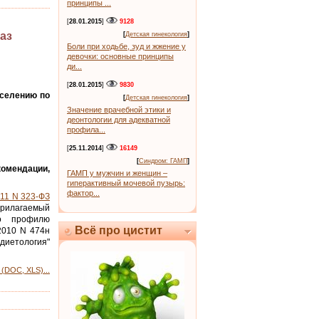
принципы ...
[
28.01.2015
]
9128
аз
[
Детская гинекология
]
Боли при ходьбе, зуд и жжение у
девочки: основные принципы
ди...
[
28.01.2015
]
9830
аселению по
[
Детская гинекология
]
Значение врачебной этики и
деонтологии для адекватной
профила...
[
25.11.2014
]
16149
[
Синдром: ГАМП
]
мендации,
ГАМП у мужчин и женщин –
гиперактивный мочевой пузырь:
фактор...
011 N 323-ФЗ
прилагаемый
о профилю
Всё про цистит
2010 N 474н
диетология"
(DOC, XLS)...