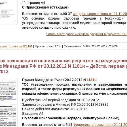
11 страниц А4
С Приложением (Стандарт)
В соответствии
со статьёй 37
Федерального закона от 21.11.2
"Об основах охраны здоровья граждан в Российской 
утверждается стандарт первичной медико-санитарной помощи п
аменорее согласно приложению.
Читать текст далее и скачать документ в формате PDF 
ьство
|
Приказы МЗ РФ
|
Просмотров:
1753
|
Скачиваний:
1060
|
20.12.2012, 23:03
ок назначения и выписывания рецептов на медизделия
 Минздрава РФ от 20.12.2012 N 1181н – Действ. первая р
2013
Приказ Минздрава РФ от 20.12.2012 N
1181н
"Об утверждении порядка назначения и выписывания м
изделий, а также форм рецептурных бланков на медицински
порядка оформления указанных бланков, их учета и хранени
В действующей первой редакции от 20.12.2012
Зарегистрировано в Минюсте РФ 25.06.2013 N 28882
Начало действия документа: 01.07.2013
8 страниц А4
Со всеми Приложениями (Порядок, Рецептурные бланки)
В соответствии со статьёй
14
Федерального закона от 21.11.2