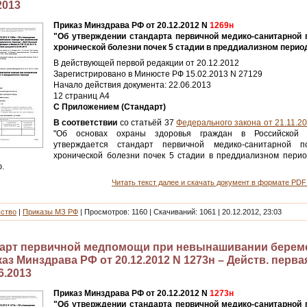
2013
Приказ Минздрава РФ от 20.12.2012 N
1269н
"Об утверждении стандарта первичной медико-санитарной
хронической болезни почек 5 стадии в преддиализном перио
В действующей первой редакции от 20.12.2012
Зарегистрировано в Минюсте РФ 15.02.2013 N 27129
Начало действия документа: 22.06.2013
12 страниц А4
С Приложением (Стандарт)
В соответствии
со статьёй 37
Федерального закона от 21.11.2
"Об основах охраны здоровья граждан в Российской 
утверждается стандарт первичной медико-санитарной 
хронической болезни почек 5 стадии в преддиализном перио
.
Читать текст далее и скачать документ в формате PDF 
ьство
|
Приказы МЗ РФ
|
Просмотров:
1160
|
Скачиваний:
1061
|
20.12.2012, 23:03
арт первичной медпомощи при невынашивании берем
аз Минздрава РФ от 20.12.2012 N 1273н – Действ. первая
6.2013
Приказ Минздрава РФ от 20.12.2012 N
1273н
"Об утверждении стандарта первичной медико-санитарной