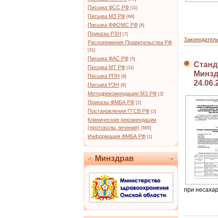
Письма ФСС РФ
[11]
Письма МЗ РФ
[66]
Письма ФФОМС РФ
[8]
Приказы РЗН
[7]
Законодател
Распоряжения Правительства РФ
[31]
Письма ФАС РФ
[5]
Станд
Письма МТ РФ
[11]
Минздр
Письма РПН
[8]
24.06.
Письма РЗН
[6]
Методрекомендации МЗ РФ
[2]
Приказы ФМБА РФ
[2]
Постановления ГГСВ РФ
[2]
Клинические рекомендации
(протоколы лечения)
[695]
Информация ФМБА РФ
[1]
Минздрав
при несаха