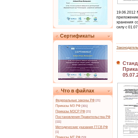
19.06.2012 
приложению
хранения с
силу с 01.07
Сертификаты
Законодател
Станд
Приказ
05.07.
Что в файлах
Федеральные законы РФ
[21]
Приказы МЗ РФ
[301]
Приказы МЗСР РФ
[21]
Постановления Правительства РФ
[111]
Методические указания ГГСВ РФ
[1]
Приказы МТ РФ
[53]