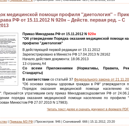
ок медицинской помощи профиля ''диетология'' – Прик
ава РФ от 15.11.2012 N 920н – Действ. первая ред. – С
2013
Приказ Минздрава РФ от 15.11.2012 N
920н
"Об утверждении Порядка оказания медицинской помощи н
профилю "диетология"
В действующей первой редакции от 15.11.2012
Зарегистрировано в Минюсте РФ 17.04.2013 N 28162
Начало действия документа: 18.06.2013
13 страниц А4
Со всеми Приложениями (Нормативы, Правила, Реко
Стандарты)
В соответствии
со статьёй 37
Федерального закона от 21.11.2
"Об основах охраны здоровья граждан в РФ" утверждается 
Порядок оказания медицинской помощи населению п
я". Признаётся утратившим силу приказ Минздравсоцразвития РФ от 24.06.
дении порядка оказания медицинской помощи населению по профилю "
рован Минюстом РФ 27.07.2010 N 17983).
Читать текст далее и скачать документ в формате PDF 
ьство
|
Приказы МЗ РФ
|
Просмотров:
946
|
Скачиваний:
666
|
15.11.2012, 23:20