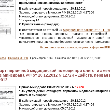
привычном невынашивании беременности"
В действующей первой редакции от 20.12.2012
Зарегистрировано в Минюсте РФ 19.02.2013 N 27206
Начало действия документа: 22.06.2013
14 страниц А4
С Приложением (Стандарт)
В соответствии
со статьёй 37
Федерального закона от 21.11.2
"Об основах охраны здоровья граждан в Российской 
утверждается стандарт первичной медико-санитарной 
привычном невынашивании беременности согласно приложени
Читать текст далее и скачать документ в формате PDF 
ьство
|
Приказы МЗ РФ
|
Просмотров:
1366
|
Скачиваний:
1031
|
20.12.2012, 23:03
арт первичной медицинской помощи при олиго- и амен
 Минздрава РФ от 20.12.2012 N 1272н – Действ. первая р
2013
Приказ Минздрава РФ от 20.12.2012 N
1272н
"Об утверждении стандарта первичной медико-санитарной
олиго- и аменорее"
В действующей первой редакции от 20.12.2012
Зарегистрировано в Минюсте РФ 05.03.2013 N 27464
Начало действия документа: 05.07.2013