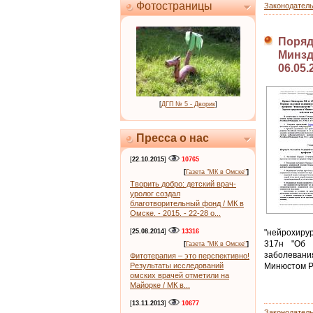
Фотостраницы
Законодател
Поряд
Минздр
06.05.
[
ДГП № 5 - Дворик
]
Пресса о нас
[
22.10.2015
]
10765
[
Газета "МК в Омске"
]
Творить добро: детский врач-
уролог создал
благотворительный фонд / МК в
Омске. - 2015. - 22-28 о...
[
25.08.2014
]
13316
"нейрохиру
317н "Об 
[
Газета "МК в Омске"
]
заболевани
Фитотерапия – это перспективно!
Результаты исследований
Минюстом РФ
омских врачей отметили на
Майорке / МК в...
[
13.11.2013
]
10677
Законодател