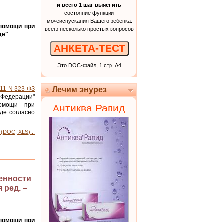
и всего 1 шаг выяснить
состояние функции
мочеиспускания Вашего ребёнка:
 помощи при
всего несколько простых вопросов
де"
АНКЕТА-ТЕСТ
Это DOC-файл, 1 стр. А4
011 N 323-ФЗ
Лечим энурез
Федерации"
помощи при
Антиква Рапид
де согласно
(DOC, XLS)...
енности
 ред. –
 помощи при