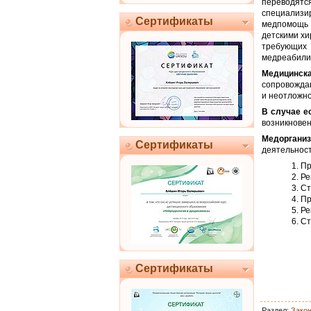
переводят
специализ
Сертификаты
медпомощь д
детскими хи
требующих
медреабили
Медицинск
сопровожда
и неотложн
В случае е
возникновен
Медорганиз
Сертификаты
деятельност
Пр
Ре
Ст
Пр
Ре
Ст
Сертификаты
Раздел:
Зако