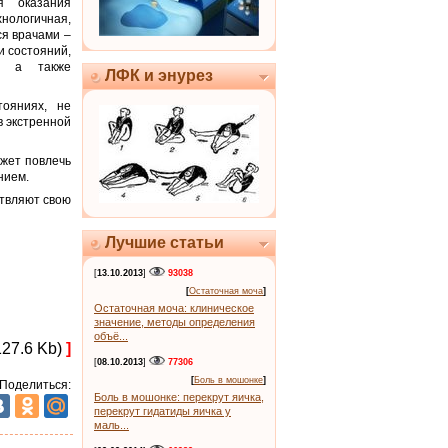
я оказания
ологичная,
ся врачами –
и состояний,
й, а также
ЛФК и энурез
ояниях, не
 экстренной
жет повлечь
нием.
твляют свою
Лучшие статьи
[
13.10.2013
]
93038
[
Остаточная моча
]
Остаточная моча: клиническое
значение, методы определения
объё...
127.6 Kb)
]
[
08.10.2013
]
77306
[
Боль в мошонке
]
 Поделиться:
Боль в мошонке: перекрут яичка,
перекрут гидатиды яичка у
маль...