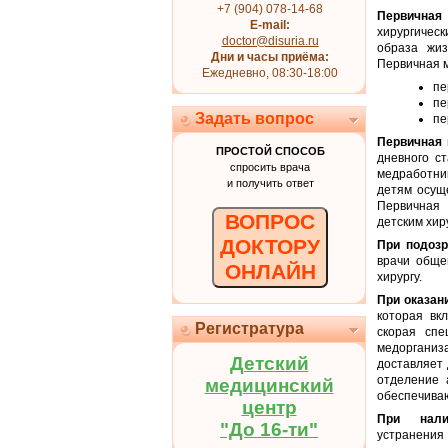
+7 (904) 078-14-68
Первичная 
E-mail:
хирургичес
doctor@disuria.ru
образа жиз
Дни и часы приёма:
Первичная 
Ежедневно, 08:30-18:00
пе
пе
Задать вопрос
пе
Первичная 
ПРОСТОЙ СПОСОБ
дневного с
спросить врача
медработни
и получить ответ
детям осущ
Первичная
ВОПРОС
детским хир
ДОКТОРУ
При подозр
врачи обще
ОНЛАЙН
хирургу.
При оказан
которая вк
Регистратура
скорая спе
медорганиз
Детский
доставляет 
отделение 
медицинский
обеспечива
центр
При нали
"До 16-ти"
устранени