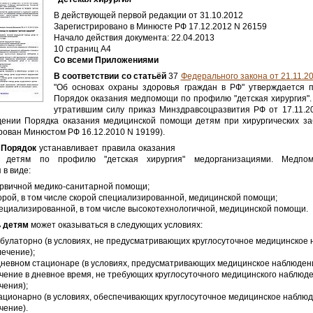
В действующей первой редакции от 31.10.2012
Зарегистрировано в Минюсте РФ 17.12.2012 N 26159
Начало действия документа: 22.04.2013
10 страниц А4
Со всеми Приложениями
В соответствии со статьёй
37
Федерального закона от 21.11.2
"Об основах охраны здоровья граждан в РФ" утверждается 
Порядок оказания медпомощи по профилю "детская хирургия".
утратившим силу приказ Минздравсоцразвития РФ от 17.11.2
дении Порядка оказания медицинской помощи детям при хирургических за
рован Минюстом РФ 16.12.2010 N 19199).
 Порядок
устанавливает правила оказания
 детям по профилю "детская хирургия" медорганизациями. Медпо
 в виде:
рвичной медико-санитарной помощи;
орой, в том числе скорой специализированной, медицинской помощи;
ециализированной, в том числе высокотехнологичной, медицинской помощи.
 детям
может оказываться в следующих условиях:
булаторно (в условиях, не предусматривающих круглосуточное медицинское
лечение);
дневном стационаре (в условиях, предусматривающих медицинское наблюден
чение в дневное время, не требующих круглосуточного медицинского наблюд
чения);
ационарно (в условиях, обеспечивающих круглосуточное медицинское наблюд
чение).