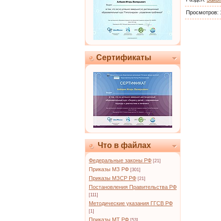
Просмотров:
Сертификаты
Что в файлах
Федеральные законы РФ
[21]
Приказы МЗ РФ
[301]
Приказы МЗСР РФ
[21]
Постановления Правительства РФ
[111]
Методические указания ГГСВ РФ
[1]
Приказы МТ РФ
[53]