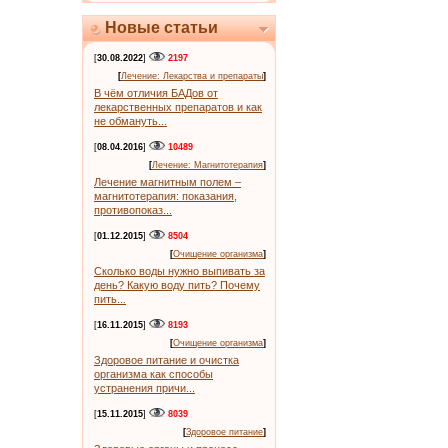
Новые статьи
[
30.08.2022
]
2197
[
Лечение: Лекарства и препараты
]
В чём отличия БАДов от
лекарственных препаратов и как
не обмануть...
[
08.04.2016
]
10489
[
Лечение: Магнитотерапия
]
Лечение магнитным полем –
магнитотерапия: показания,
противопоказ...
[
01.12.2015
]
8504
[
Очищение организма
]
Сколько воды нужно выпивать за
день? Какую воду пить? Почему
пить...
[
16.11.2015
]
8193
[
Очищение организма
]
Здоровое питание и очистка
организма как способы
устранения причи...
[
15.11.2015
]
8039
[
Здоровое питание
]