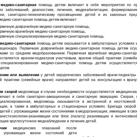
медико-санитарная
помощь детям включает в себя мероприятия по пр
ких заболеваний, диагностике, лечению, медреабилитации, формировани
ни, санитарно-гигиеническому просвещению детей и их законных пред
медико-санитарная помощь детям включает:
рвичную доврачебную медико-санитарную помощь;
рвичную врачебную медико-санитарную помощь;
рвичную специализированную медико-санитарную помощь.
медико-санитарная
помощь детям оказывается в амбулаторных условиях и
тационара. Первичная доврачебная медико-санитарная помощь детям осу
ками со средним медобразованием. Первичная врачебная медико-санита
ествляется врачом-педиатром участковым, врачом общей практики (семейн
 специализированная медико-санитарная помощь детям осуществляетс
ургом.
ении или выявлении
у детей хирургических заболеваний врачи-педиатры 
й практики (семейные врачи) направляют детей на консультацию к врачу
ии скорой
медпомощи в случае необходимости осуществляется медицинская
лючает в себя санитарно-авиационную и санитарную эвакуацию. Скорая, 
циализированная, медпомощь оказывается в экстренной и неотложно
ации, а также в амбулаторных и стационарных условиях. Бригада скоро
детей с угрожающими жизни состояниями в медорганизации, имеющие в сво
анестезиологии-реанимации или блок (палату) реанимации и интенсивно
ющие круглосуточное меднаблюдение и лечение детей.
чии
медицинских показаний после
я угрожающих жизни состояний дети