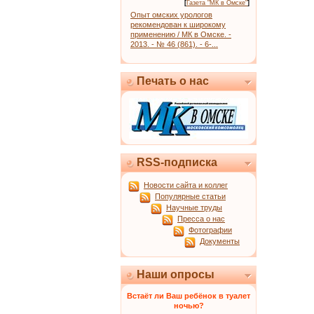
[
Газета "МК в Омске"
]
Опыт омских урологов
рекомендован к широкому
применению / МК в Омске. -
2013. - № 46 (861). - 6-...
Печать о нас
RSS-подписка
Новости сайта и коллег
Популярные статьи
Научные труды
Пресса о нас
Фотографии
Документы
Наши опросы
Встаёт ли Ваш ребёнок в туалет
ночью?