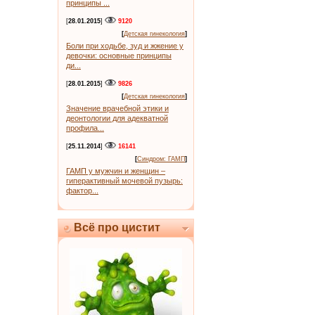
принципы ...
[
28.01.2015
]
9120
[
Детская гинекология
]
Боли при ходьбе, зуд и жжение у
девочки: основные принципы
ди...
[
28.01.2015
]
9826
[
Детская гинекология
]
Значение врачебной этики и
деонтологии для адекватной
профила...
[
25.11.2014
]
16141
[
Синдром: ГАМП
]
ГАМП у мужчин и женщин –
гиперактивный мочевой пузырь:
фактор...
Всё про цистит