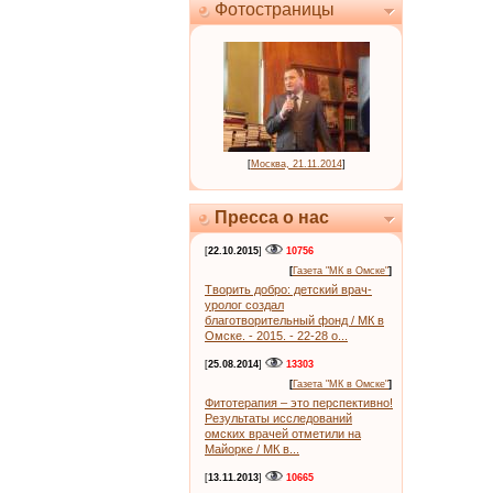
Фотостраницы
[
Москва, 21.11.2014
]
Пресса о нас
[
22.10.2015
]
10756
[
Газета "МК в Омске"
]
Творить добро: детский врач-
уролог создал
благотворительный фонд / МК в
Омске. - 2015. - 22-28 о...
[
25.08.2014
]
13303
[
Газета "МК в Омске"
]
Фитотерапия – это перспективно!
Результаты исследований
омских врачей отметили на
Майорке / МК в...
[
13.11.2013
]
10665