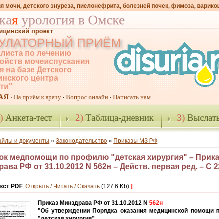
я мочи, детского энуреза, пиелонефрита, болезней почек, фимоза, варико
ка
я
урология в Омске
ицинский проект
УЛАТОРНЫЙ ПРИЁМ
листа по лечению
ойств мочеиспускания
я на базе Детского
нского центра
-ти"
АЯ
На приём к врачу
Вопрос онлайн
Написать нам
·
·
·
)
Анкета-тест
2)
Таблица-дневник
3)
Выслать
айлы и документы
»
Законодательство
»
Приказы МЗ РФ
ок медпомощи по профилю "детская хирургия" – Прика
ава РФ от 31.10.2012 N 562н – Действ. первая ред. – С 2
кст PDF
:
Открыть / Читать / Скачать
(127.6 Kb)
]
Приказ Минздрава РФ от 31.10.2012 N
562н
"Об утверждении Порядка оказания медицинской помощи 
"детская хирургия"