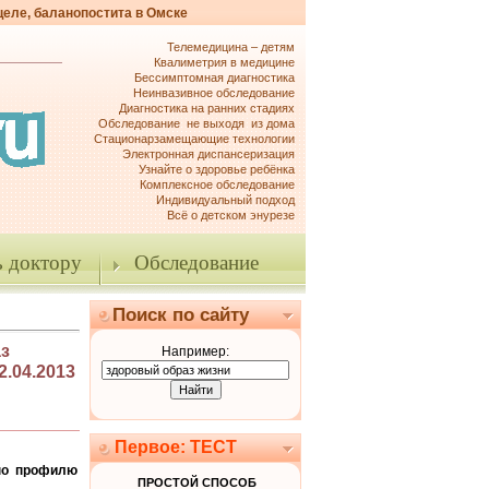
целе, баланопостита в Омске
Телемедицина – детям
Квалиметрия в медицине
Бессимптомная диагностика
Неинвазивное обследование
Диагностика на ранних стадиях
Обследование не выходя из дома
Стационарзамещающие технологии
Электронная диспансеризация
Узнайте о здоровье ребёнка
Комплексное обследование
Индивидуальный подход
Всё о детском энурезе
 доктору
Обследование
Поиск по сайту
з
Например:
2.04.2013
Первое: ТЕСТ
по профилю
ПРОСТОЙ СПОСОБ