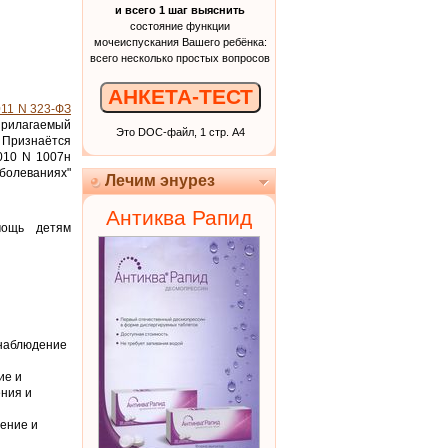
и всего 1 шаг выяснить
состояние функции
мочеиспускания Вашего ребёнка:
всего несколько простых вопросов
АНКЕТА-ТЕСТ
011 N 323-ФЗ
прилагаемый
Это DOC-файл, 1 стр. А4
 Признаётся
010 N 1007н
болеваниях"
Лечим энурез
Антиква Рапид
мощь детям
 наблюдение
ие и
ения и
ение и