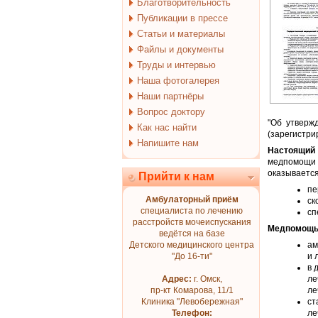
Благотворительность
Публикации в прессе
Статьи и материалы
Файлы и документы
Труды и интервью
Наша фотогалерея
Наши партнёры
Вопрос доктору
"Об утверж
Как нас найти
(зарегистри
Напишите нам
Настоящий
медпомощи
оказывается
Прийти к нам
пе
Амбулаторный приём
ск
специалиста по лечению
сп
расстройств мочеиспускания
Медпомощь
ведётся на базе
Детского медицинского центра
ам
"До 16-ти"
и 
в 
Адрес:
г. Омск,
ле
пр-кт Комарова, 11/1
ле
Клиника "Левобережная"
ст
Телефон:
ле