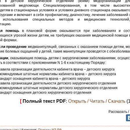
ся в детское хирургическое отделение (койки) медорганизации дл
ированной медпомощи. Специализированная, в том числе высокотехн
етям в стационарных условиях и условиях дневного стационара оказывает
рургами и включает в себя профилактику, диагностику, лечение заболеваний 
 использования специальных методов и медицинских технологи
тацию.
ая помощь
в плановой форме оказывается при заболеваниях и сост
ющихся угрозой жизни детям, не требующих оказания медицинской помощи в
ой формах.
сли проведение
медманипуляций, связанных с оказанием помощи детям, мо
ие болевых ощущений у детей, такие манипуляции проводятся с обезболива
ации
, оказывающие помощь детям с хирургическими заболеваниями, осущес
ь в соответствии с приложениями N 1-6 к настоящему Порядку:
авила организации деятельности кабинета врача – детского хирурга
комендуемые штатные нормативы кабинета врача – детского хирурга
андарт оснащения кабинета врача – детского хирурга
авила организации деятельности детского хирургического отделения
комендуемые штатные нормативы детского хирургического отделения
андарт оснащения детского хирургического отделения
[
Полный текст PDF
:
Открыть / Читать / Скачать
(
Рассказать /
нодательство
|
Категория
:
Приказы МЗ РФ