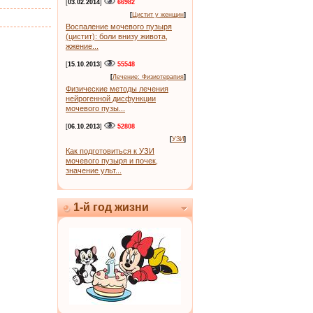
[
03.02.2014
]
66982
[
Цистит у женщин
]
Воспаление мочевого пузыря
(цистит): боли внизу живота,
жжение...
[
15.10.2013
]
55548
[
Лечение: Физиотерапия
]
Физические методы лечения
нейрогенной дисфункции
мочевого пузы...
[
06.10.2013
]
52808
[
УЗИ
]
Как подготовиться к УЗИ
мочевого пузыря и почек,
значение ульт...
1-й год жизни