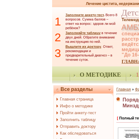
Лечение цистита, недержани
Детс
Заполните анкету-тест
.
Всего 8
1
вопросов. Сумма баллов –
Телемед
ответ на вопрос: здоров ли мой
АМБ
ребёнок?
2
Заполняйте таблицу
в течение
специа
двух дней. Обратите внимание
расстр
на инструкцию по ней.
ведётс
Вышлите их доктору
. Ответ,
3
медици
рекомендации и
"До 16
предварительный диагноз – в
течение суток.
ГЛАВН
О МЕТОДИКЕ
1
Все разделы
Главная
»
Ф
Главная страница
Поряд
Минздр
Инфо о методике
Пройти анкету-тест
[
Полный те
Заполнить таблицу
Отправить доктору
Как обследоваться