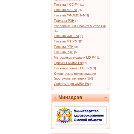
Письма ФСС РФ
[11]
Письма МЗ РФ
[66]
Письма ФФОМС РФ
[8]
Приказы РЗН
[7]
Распоряжения Правительства РФ
[31]
Письма ФАС РФ
[5]
Письма МТ РФ
[11]
Письма РПН
[8]
Письма РЗН
[6]
Методрекомендации МЗ РФ
[2]
Приказы ФМБА РФ
[2]
Постановления ГГСВ РФ
[2]
Клинические рекомендации
(протоколы лечения)
[694]
Информация ФМБА РФ
[1]
Минздрав