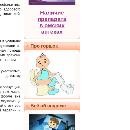
офилактике
ю здорового
Наличие
ставителей.
препарата
в омских
аптеках
 в условиях
Про горшок
ществляется
рная помощь
ым врачом).
я врачом –
участковые,
 – детскому
 эвакуация,
в том числе
й форме вне
й медпомощи
Всё об энурезе
ей структуре
й терапии и