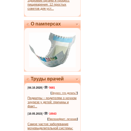
Здоровые органы и процесс
пищеварения: 12 простых
советов для уст...
О памперсах
Труды врачей
[
04.10.2020
]
5681
[
Энурез: что делать?
]
Педиатры – родителям о ночном
энурезе у детей: причины и
факт...
[
10.05.2015
]
10043
[
Пиелонефрит: лечение
]
Самое частое заболевание
мочевыделительной системы: