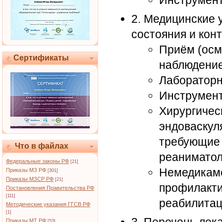
Инструмент
2. Медицинские 
состояния и кон
Приём (осмо
Сертификаты
наблюдение
Лабораторн
Инструмент
Хирургичес
эндоваскул
требующие 
Что в файлах
реаниматол
Федеральные законы РФ
[21]
Немедикам
Приказы МЗ РФ
[301]
Приказы МЗСР РФ
[21]
профилакти
Постановления Правительства РФ
[111]
реабилита
Методические указания ГГСВ РФ
[1]
Приказы МТ РФ
[53]