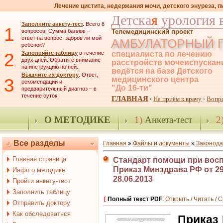
Лечение цистита, недержания мочи, детского энуреза, 
Детска
я
урология 
Заполните анкету-тест
.
Всего 8
1
вопросов. Сумма баллов –
Телемедицинский проект
ответ на вопрос: здоров ли мой
АМБУЛАТОРНЫЙ 
ребёнок?
2
Заполняйте таблицу
в течение
специалиста по лечению
двух дней. Обратите внимание
расстройств мочеиспускан
на инструкцию по ней.
ведётся на базе Детского
Вышлите их доктору
. Ответ,
3
медицинского центра
рекомендации и
"До 16-ти"
предварительный диагноз – в
течение суток.
ГЛАВНАЯ
На приём к врачу
Вопр
·
·
О МЕТОДИКЕ
1)
Анкета-тест
2
Все разделы
Главная
»
Файлы и документы
»
Законода
Главная страница
Стандарт помощи при восп
Приказ Минздрава РФ от 29.
Инфо о методике
28.06.2013
Пройти анкету-тест
Заполнить таблицу
[
Полный текст PDF
:
Открыть / Читать / 
Отправить доктору
Как обследоваться
Приказ 