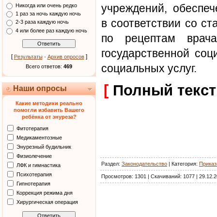
учреждений, обеспеч
Никогда или очень редко
1 раз за ночь каждую ночь
в соответствии со с
2-3 раза каждую ночь
4 или более раз каждую ночь
по рецептам врача
государственной соц
[
·
]
Результаты
Архив опросов
социальных услуг.
Всего ответов:
469
[
Полный текст
Наши опросы
Какие методики реально
помогли избавить Вашего
ребёнка от энуреза?
Фитотерапия
Медикаментозные
Энурезный будильник
Физиолечение
Раздел:
Законодательство
|
Категория
:
Прика
ЛФК и гимнастика
Психотерапия
Просмотров:
1301
|
Скачиваний:
1077
|
29.12.2
Гипнотерапия
Коррекция режима дня
Хирургическая операция