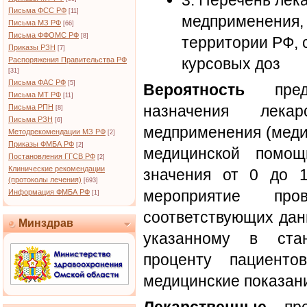
3. Перечень лек
Письма ФСС РФ
[11]
медприменения,
Письма МЗ РФ
[66]
Письма ФФОМС РФ
[8]
территории РФ, 
Приказы РЗН
[7]
курсовых доз
Распоряжения Правительства РФ
[31]
Письма ФАС РФ
[5]
Вероятность
предо
Письма МТ РФ
[11]
назначения лека
Письма РПН
[8]
Письма РЗН
[6]
медприменения (меди
Методрекомендации МЗ РФ
[2]
Приказы ФМБА РФ
[2]
медицинской помощ
Постановления ГГСВ РФ
[2]
Клинические рекомендации
значения от 0 до 1
(протоколы лечения)
[693]
мероприятие про
Информация ФМБА РФ
[1]
соответствующих дан
Минздрав
указанному в ста
проценту пациенто
медицинские показан