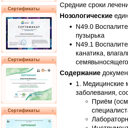
Средние сроки лечени
Сертификаты
Нозологические
един
N49.0 Воспалите
пузырька
N49.1 Воспалите
канатика, влага
Сертификаты
семявыносящего
Содержание
докумен
1. Медицинские 
заболевания, со
Приём (осмо
специалист
Сертификаты
Лабораторн