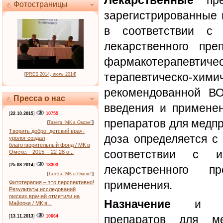
Лекарственные
преп
Фотостраницы
зарегистрированные 
в соответствии с 
лекарственного пр
фармакотерапевтич
терапевтическо-х
[
PRES 2014, июль 2014
]
рекомендованной ВО
Пресса о нас
введения и применен
[
22.10.2015
]
10755
препаратов для медп
[
Газета "МК в Омске"
]
Творить добро: детский врач-
доза определяется с
уролог создал
благотворительный фонд / МК в
соответствии с и
Омске. - 2015. - 22-28 о...
[
25.08.2014
]
13303
лекарственного п
[
Газета "МК в Омске"
]
применения.
Фитотерапия – это перспективно!
Результаты исследований
омских врачей отметили на
Назначение
и при
Майорке / МК в...
препаратов для ме
[
13.11.2013
]
10664