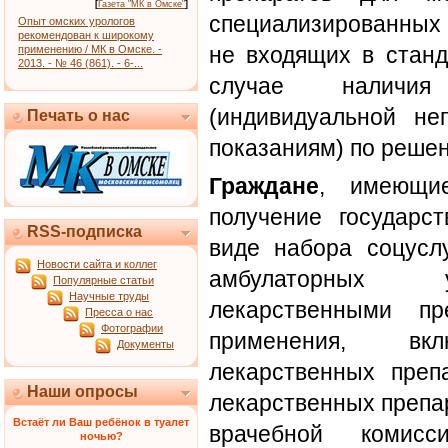
[
Газета "МК в Омске"
]
специализированных 
Опыт омских урологов
рекомендован к широкому
не входящих в станд
применению / МК в Омске. -
2013. - № 46 (861). - 6-...
случае наличия
(индивидуальной не
Печать о нас
показаниям) по реше
Граждане
, имеющи
получение государс
RSS-подписка
виде набора соцусл
Новости сайта и коллег
амбулаторных у
Популярные статьи
Научные труды
лекарственными пр
Пресса о нас
Фотографии
применения, в
Документы
лекарственных преп
Наши опросы
лекарственных препа
Встаёт ли Ваш ребёнок в туалет
врачебной комисси
ночью?