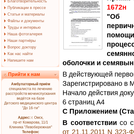
Благотворительность
1672н
Публикации в прессе
Статьи и материалы
"Об у
Файлы и документы
перви
Труды и интервью
помощ
Наша фотогалерея
Наши партнёры
проце
Вопрос доктору
семянн
Как нас найти
Напишите нам
оболочки и семявын
В действующей первой
Прийти к нам
Зарегистрировано в 
Амбулаторный приём
специалиста по лечению
Начало действия доку
расстройств мочеиспускания
ведётся на базе
6 страниц А4
Детского медицинского центра
"До 16-ти"
С Приложением (Ста
Адрес:
г. Омск,
В соответствии
со с
пр-кт Комарова, 11/1
Клиника "Левобережная"
от 21.11.2011 N 323-
Телефон: