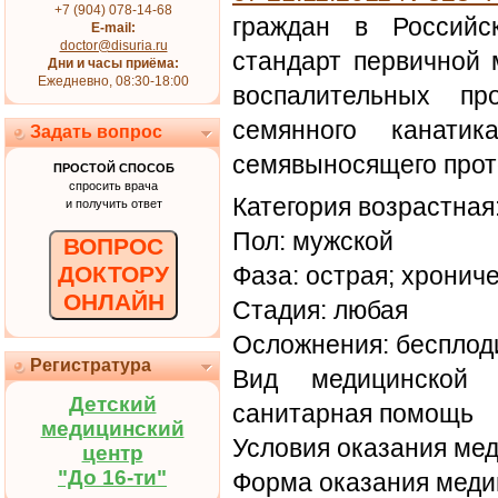
+7 (904) 078-14-68
граждан в Российс
E-mail:
doctor@disuria.ru
стандарт первичной 
Дни и часы приёма:
Ежедневно, 08:30-18:00
воспалительных пр
семянного канатик
Задать вопрос
семявыносящего прот
ПРОСТОЙ СПОСОБ
спросить врача
Категория возрастная
и получить ответ
Пол: мужской
ВОПРОС
ДОКТОРУ
Фаза: острая; хронич
ОНЛАЙН
Стадия: любая
Осложнения: бесплод
Регистратура
Вид медицинской 
Детский
санитарная помощь
медицинский
Условия оказания ме
центр
"До 16-ти"
Форма оказания меди