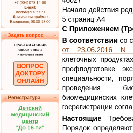
46027
+7 (904) 078-14-68
E-mail:
Начало действия ред
doctor@disuria.ru
Дни и часы приёма:
5 страниц А4
Ежедневно, 08:30-18:00
С Приложением (Тр
Задать вопрос
В соответствии
со с
ПРОСТОЙ СПОСОБ
от 23.06.2016 N 
спросить врача
и получить ответ
клеточных продукта
ВОПРОС
профподготовке эк
ДОКТОРУ
специальности, пор
ОНЛАЙН
проведения био
биомедицинских кле
Регистратура
госрегистрации согл
Детский
медицинский
Настоящие
Требов
центр
Порядок определяют
"До 16-ти"