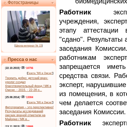
биомедицинских
Фотостраницы
Работник
экспер
учреждения, экспе
этапу аттестации 
"сдано". Результаты 
[
Школа-интернат № 15
]
заседания Комиссии
работникам экспер
Пресса о нас
запрещается имет
[
22.10.2015
]
10756
[
Газета "МК в Омске"
]
средства связи. Раб
Творить добро: детский врач-
уролог создал
эксперт, нарушившие
благотворительный фонд / МК в
Омске. - 2015. - 22-28 о...
из помещения, в кот
[
25.08.2014
]
13304
чем делается соотве
[
Газета "МК в Омске"
]
Фитотерапия – это перспективно!
заседания Комиссии.
Результаты исследований
омских врачей отметили на
Майорке / МК в...
Работник
экспертн
[
13.11.2013
]
10666