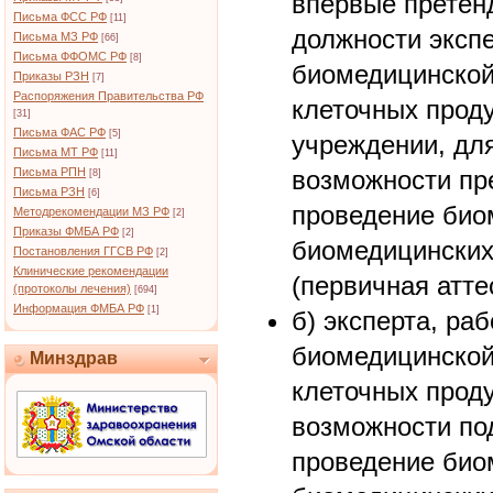
впервые претен
Письма ФСС РФ
[11]
должности эксп
Письма МЗ РФ
[66]
Письма ФФОМС РФ
[8]
биомедицинской
Приказы РЗН
[7]
Распоряжения Правительства РФ
клеточных проду
[31]
Письма ФАС РФ
[5]
учреждении, дл
Письма МТ РФ
[11]
Письма РПН
возможности пр
[8]
Письма РЗН
[6]
проведение био
Методрекомендации МЗ РФ
[2]
Приказы ФМБА РФ
[2]
биомедицинских
Постановления ГГСВ РФ
[2]
Клинические рекомендации
(первичная атте
(протоколы лечения)
[694]
Информация ФМБА РФ
[1]
б) эксперта, ра
биомедицинской
Минздрав
клеточных проду
возможности по
проведение био