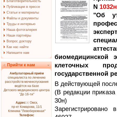
Благотворительность
N
1032н
Публикации в прессе
Статьи и материалы
"Об у
Файлы и документы
профе
Труды и интервью
Наша фотогалерея
экспе
Наши партнёры
специ
Вопрос доктору
Как нас найти
аттест
Напишите нам
биомедицинской э
клеточных пр
Прийти к нам
государственной р
Амбулаторный приём
специалиста по лечению
расстройств мочеиспускания
В действующей после
ведётся на базе
Детского медицинского центра
(В редакции приказа
"До 16-ти"
30н)
Адрес:
г. Омск,
пр-кт Комарова, 11/1
Зарегистрировано 
Клиника "Левобережная"
Телефон: