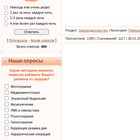
ночью?
Никогда или очень редко
1 раз за ночь каждую ночь
2-3 раза каждую ночь
4 или более раз каждую ночь
Раздел:
Законодательство
|
Категория
:
Прика
Просмотров:
1395
|
Скачиваний:
1117
|
30.01.2
[
·
]
Результаты
Архив опросов
Всего ответов:
469
Наши опросы
Какие методики реально
помогли избавить Вашего
ребёнка от энуреза?
Фитотерапия
Медикаментозные
Энурезный будильник
Физиолечение
ЛФК и гимнастика
Психотерапия
Гипнотерапия
Коррекция режима дня
Хирургическая операция