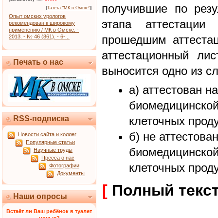
получившие по резу
[
Газета "МК в Омске"
]
Опыт омских урологов
этапа аттестации 
рекомендован к широкому
применению / МК в Омске. -
прошедшим аттестац
2013. - № 46 (861). - 6-...
аттестационный лис
Печать о нас
выносится одно из с
а) аттестован н
биомедицинской
RSS-подписка
клеточных проду
б) не аттестова
Новости сайта и коллег
Популярные статьи
биомедицинской
Научные труды
Пресса о нас
клеточных проду
Фотографии
Документы
[
Полный текс
Наши опросы
Встаёт ли Ваш ребёнок в туалет