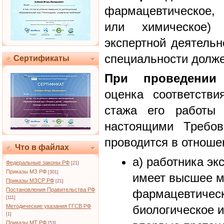
фармацевтическое, 
или химическое)
экспертной деятельн
специальности долже
Сертификаты
При проведении
а
оценка соответстви
стажа его работы 
настоящими Требов
проводится в отноше
Что в файлах
а) работника эк
Федеральные законы РФ
[21]
Приказы МЗ РФ
[301]
имеет высшее м
Приказы МЗСР РФ
[21]
Постановления Правительства РФ
фармацевтическ
[111]
Методические указания ГГСВ РФ
биологическое 
[1]
Приказы МТ РФ
[53]