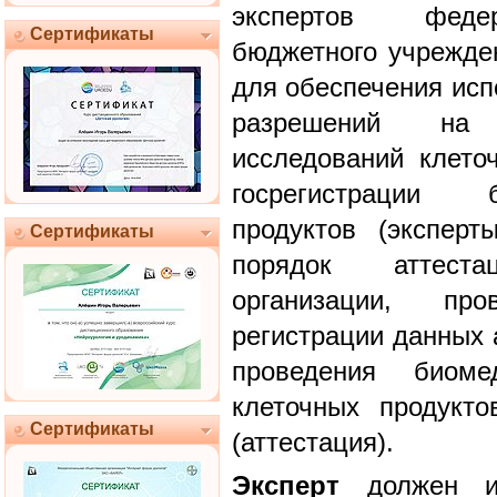
экспертов федер
Сертификаты
бюджетного учрежде
для обеспечения исп
разрешений на 
исследований клето
госрегистрации 
продуктов (эксперт
Сертификаты
порядок аттест
организации, пров
регистрации данных 
проведения биомед
клеточных продукто
Сертификаты
(аттестация).
Эксперт
должен им