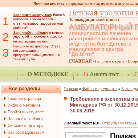
Лечение цистита, недержания мочи, детского энуреза, 
Детска
я
урология 
Заполните анкету-тест
.
Всего 8
1
вопросов. Сумма баллов –
Телемедицинский проект
ответ на вопрос: здоров ли мой
АМБУЛАТОРНЫЙ 
ребёнок?
2
Заполняйте таблицу
в течение
специалиста по лечению
двух дней. Обратите внимание
расстройств мочеиспускан
на инструкцию по ней.
ведётся на базе Детского
Вышлите их доктору
. Ответ,
3
медицинского центра
рекомендации и
"До 16-ти"
предварительный диагноз – в
течение суток.
ГЛАВНАЯ
На приём к врачу
Вопр
·
·
О МЕТОДИКЕ
1)
Анкета-тест
2
Все разделы
Главная
»
Файлы и документы
»
Законода
Главная страница
Требования к экспертам э
Минздрава РФ от 30.12.2016 
Инфо о методике
30.06.2019
Пройти анкету-тест
Заполнить таблицу
[
Полный текст PDF
:
Открыть / Читать / 
Отправить доктору
Как обследоваться
Приказ