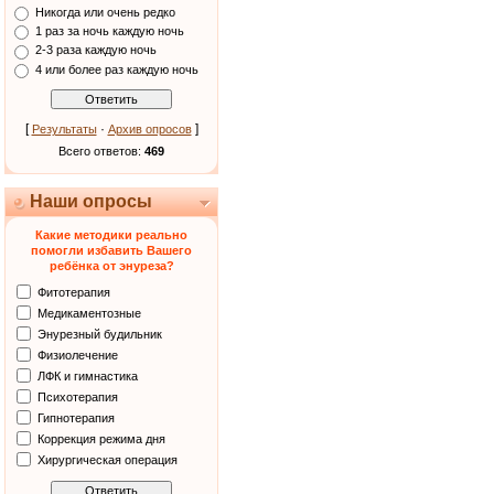
Никогда или очень редко
1 раз за ночь каждую ночь
2-3 раза каждую ночь
4 или более раз каждую ночь
[
·
]
Результаты
Архив опросов
Всего ответов:
469
Наши опросы
Какие методики реально
помогли избавить Вашего
ребёнка от энуреза?
Фитотерапия
Медикаментозные
Энурезный будильник
Физиолечение
ЛФК и гимнастика
Психотерапия
Гипнотерапия
Коррекция режима дня
Хирургическая операция