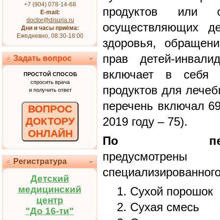
+7 (904) 078-14-68
продуктов или о
E-mail:
doctor@disuria.ru
осуществляющих де
Дни и часы приёма:
Ежедневно, 08:30-18:00
здоровья, обращен
прав детей-инвали
Задать вопрос
включает в себя 
ПРОСТОЙ СПОСОБ
спросить врача
продуктов для лечебн
и получить ответ
перечень включал 69 
ВОПРОС
2019 году – 75).
ДОКТОРУ
ОНЛАЙН
По пере
предусмотре
Регистратура
специализированного
Детский
медицинский
Сухой порошок
центр
Сухая смесь
"До 16-ти"