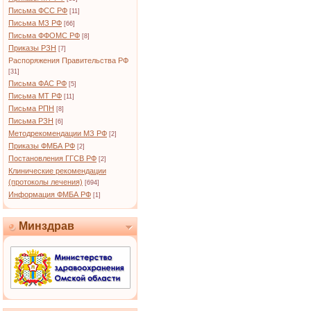
Письма ФСС РФ
[11]
Письма МЗ РФ
[66]
Письма ФФОМС РФ
[8]
Приказы РЗН
[7]
Распоряжения Правительства РФ
[31]
Письма ФАС РФ
[5]
Письма МТ РФ
[11]
Письма РПН
[8]
Письма РЗН
[6]
Методрекомендации МЗ РФ
[2]
Приказы ФМБА РФ
[2]
Постановления ГГСВ РФ
[2]
Клинические рекомендации
(протоколы лечения)
[694]
Информация ФМБА РФ
[1]
Минздрав