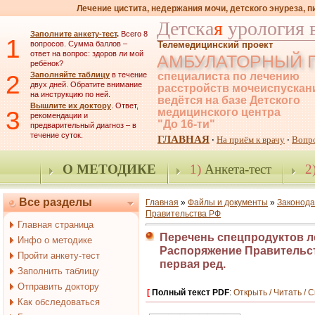
Лечение цистита, недержания мочи, детского энуреза, 
Детска
я
урология 
Заполните анкету-тест
.
Всего 8
1
вопросов. Сумма баллов –
Телемедицинский проект
ответ на вопрос: здоров ли мой
АМБУЛАТОРНЫЙ 
ребёнок?
2
Заполняйте таблицу
в течение
специалиста по лечению
двух дней. Обратите внимание
расстройств мочеиспускан
на инструкцию по ней.
ведётся на базе Детского
Вышлите их доктору
. Ответ,
3
медицинского центра
рекомендации и
"До 16-ти"
предварительный диагноз – в
течение суток.
ГЛАВНАЯ
На приём к врачу
Вопр
·
·
О МЕТОДИКЕ
1)
Анкета-тест
2
Все разделы
Главная
»
Файлы и документы
»
Законода
Правительства РФ
Главная страница
Перечень спецпродуктов ле
Инфо о методике
Распоряжение Правительств
Пройти анкету-тест
первая ред.
Заполнить таблицу
Отправить доктору
[
Полный текст PDF
:
Открыть / Читать / 
Как обследоваться