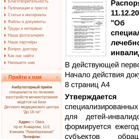
Благотворительность
Распор
Публикации в прессе
11.12.2
Статьи и материалы
"Об 
Файлы и документы
Труды и интервью
специ
Наша фотогалерея
лечеб
Наши партнёры
Вопрос доктору
инвалид
Как нас найти
Напишите нам
В действующей перво
Начало действия док
Прийти к нам
8 страниц А4
Амбулаторный приём
специалиста по лечению
Утверждается
при
расстройств мочеиспускания
ведётся на базе
специализированных
Детского медицинского центра
"До 16-ти"
для детей-инвали
Адрес:
г. Омск,
формируется ежегод
пр-кт Комарова, 11/1
Клиника "Левобережная"
субъектов обращ
Телефон: