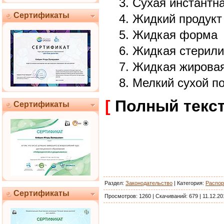
Сухая инстантн
Сертификаты
Жидкий продукт
Жидкая форма
Жидкая стерили
Жидкая жировая
Мелкий сухой п
[
Полный текс
Сертификаты
Раздел:
Законодательство
|
Категория
:
Распор
Сертификаты
Просмотров:
1260
|
Скачиваний:
679
|
11.12.20