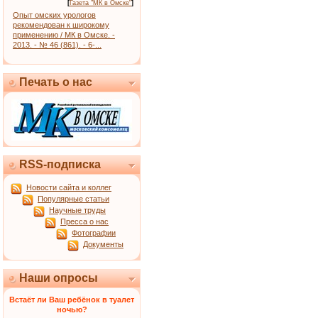
[
Газета "МК в Омске"
]
Опыт омских урологов
рекомендован к широкому
применению / МК в Омске. -
2013. - № 46 (861). - 6-...
Печать о нас
RSS-подписка
Новости сайта и коллег
Популярные статьи
Научные труды
Пресса о нас
Фотографии
Документы
Наши опросы
Встаёт ли Ваш ребёнок в туалет
ночью?