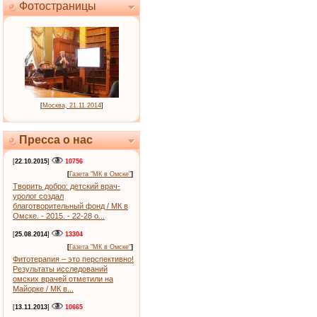
Фотостраницы
[
Москва, 21.11.2014
]
Пресса о нас
[
22.10.2015
]
10756
[
Газета "МК в Омске"
]
Творить добро: детский врач-
уролог создал
благотворительный фонд / МК в
Омске. - 2015. - 22-28 о...
[
25.08.2014
]
13304
[
Газета "МК в Омске"
]
Фитотерапия – это перспективно!
Результаты исследований
омских врачей отметили на
Майорке / МК в...
[
13.11.2013
]
10665