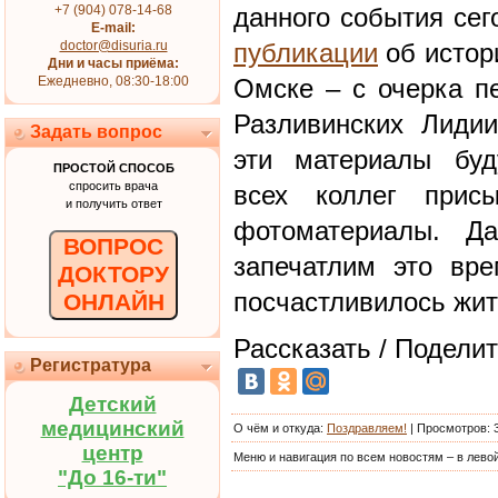
+7 (904) 078-14-68
данного события сег
E-mail:
doctor@disuria.ru
публикации
об истор
Дни и часы приёма:
Ежедневно, 08:30-18:00
Омске – с очерка п
Разливинских Лиди
Задать вопрос
эти материалы буд
ПРОСТОЙ СПОСОБ
спросить врача
всех коллег прис
и получить ответ
фотоматериалы. Да
ВОПРОС
запечатлим это вр
ДОКТОРУ
посчастливилось жит
ОНЛАЙН
Рассказать / Поделит
Регистратура
Детский
медицинский
О чём и откуда
:
Поздравляем!
|
Просмотров
: 
центр
Меню и навигация по всем новостям – в левой
"До 16-ти"