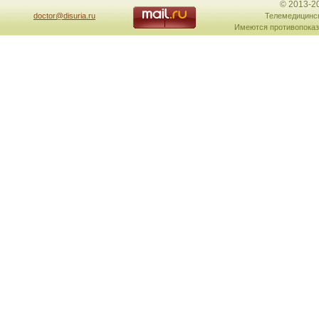
© 2013-2
doctor@disuria.ru
Телемедицинск
Имеются противопоказ