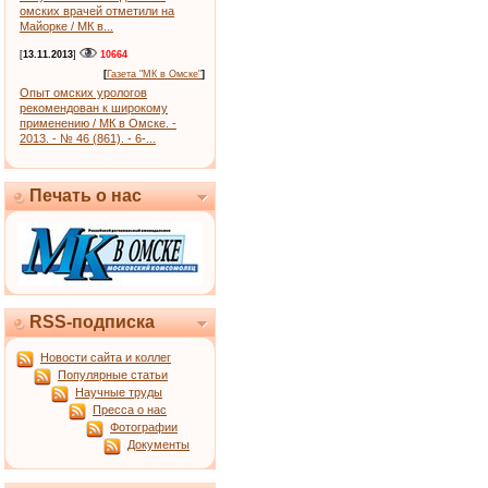
омских врачей отметили на
Майорке / МК в...
[
13.11.2013
]
10664
[
Газета "МК в Омске"
]
Опыт омских урологов
рекомендован к широкому
применению / МК в Омске. -
2013. - № 46 (861). - 6-...
Печать о нас
RSS-подписка
Новости сайта и коллег
Популярные статьи
Научные труды
Пресса о нас
Фотографии
Документы