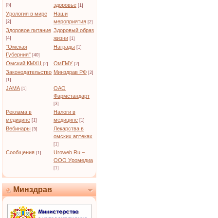
здоровье
[5]
[1]
Урология в мире
Наши
мероприятия
[2]
[2]
Здоровое питание
Здоровый образ
жизни
[4]
[1]
"Омская
Награды
[1]
Губерния"
[40]
Омский КМХЦ
ОмГМУ
[2]
[2]
Законодательство
Минздрав РФ
[2]
[1]
JAMA
ОАО
[1]
Фармстандарт
[3]
Реклама в
Налоги в
медицине
медицине
[1]
[1]
Вебинары
Лекарства в
[5]
омских аптеках
[1]
Сообщения
Uroweb.Ru –
[1]
ООО Уромедиа
[1]
Минздрав