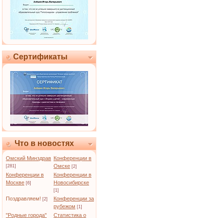
Сертификаты
Что в новостях
Омский Минздрав
Конференции в
Омске
[281]
[2]
Конференции в
Конференции в
Москве
Новосибирске
[6]
[1]
Поздравляем!
Конференции за
[2]
рубежом
[1]
"Родные города"
Статистика о