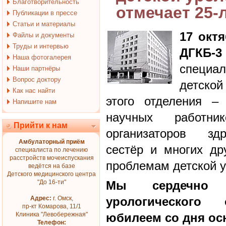
Благотворительность
отмечает 25-
Публикации в прессе
Статьи и материалы
17 октя
Файлы и документы
Труды и интервью
ДГКБ
Наша фотогалерея
специ
Наши партнёры
Вопрос доктору
детской
Как нас найти
этого отделения –
Напишите нам
научных работник
Прийти к нам
организаторов здр
Амбулаторный приём
сестёр и многих др
специалиста по лечению
расстройств мочеиспускания
проблемам детской у
ведётся на базе
Детского медицинского центра
"До 16-ти"
Мы сердечно п
Адрес:
г. Омск,
урологического
пр-кт Комарова, 11/1
Клиника "Левобережная"
юбилеем со дня ос
Телефон: