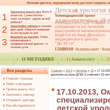
Лечение цистита, недержания мочи, детского энуреза, 
Детска
я
урология 
Заполните анкету-тест
.
Всего 8
1
вопросов. Сумма баллов –
Телемедицинский проект
ответ на вопрос: здоров ли мой
АМБУЛАТОРНЫЙ 
ребёнок?
2
Заполняйте таблицу
в течение
специалиста по лечению
двух дней. Обратите внимание
расстройств мочеиспускан
на инструкцию по ней.
ведётся на базе Детского
Вышлите их доктору
. Ответ,
3
медицинского центра
рекомендации и
"До 16-ти"
предварительный диагноз – в
течение суток.
ГЛАВНАЯ
На приём к врачу
Вопр
·
·
О МЕТОДИКЕ
1)
Анкета-тест
2
Все разделы
Главная
»
2013
»
Октябрь
»
18
» 17.10.20
урологии на базе ДГКБ-3 отмечает 25-ле
Главная страница
Инфо о методике
Пройти анкету-тест
17.10.2013, О
Заполнить таблицу
специализир
Отправить доктору
Как обследоваться
детской урол