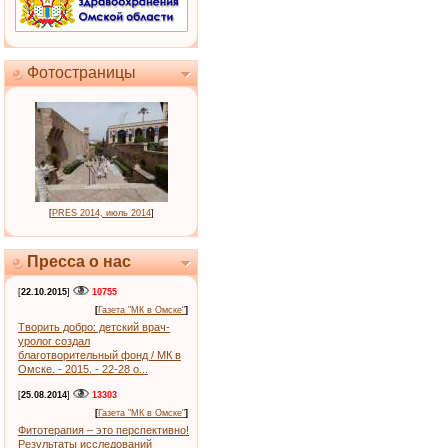
Фотостраницы
[
PRES 2014, июль 2014
]
Пресса о нас
[
22.10.2015
]
10755
[
Газета "МК в Омске"
]
Творить добро: детский врач-
уролог создал
благотворительный фонд / МК в
Омске. - 2015. - 22-28 о...
[
25.08.2014
]
13303
[
Газета "МК в Омске"
]
Фитотерапия – это перспективно!
Результаты исследований