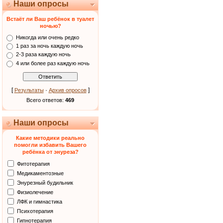
Наши опросы
Встаёт ли Ваш ребёнок в туалет
ночью?
Никогда или очень редко
1 раз за ночь каждую ночь
2-3 раза каждую ночь
4 или более раз каждую ночь
[
·
]
Результаты
Архив опросов
Всего ответов:
469
Наши опросы
Какие методики реально
помогли избавить Вашего
ребёнка от энуреза?
Фитотерапия
Медикаментозные
Энурезный будильник
Физиолечение
ЛФК и гимнастика
Психотерапия
Гипнотерапия