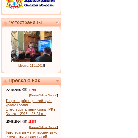
Фотостраницы
[
Москва, 21.11.2014
]
Пресса о нас
[
22.10.2015
]
10759
[
Газета "МК в Омске"
]
Творить добро: детский врач-
уролог создал
благотворительный фонд / МК в
Омске. - 2015. - 22-28 о...
[
25.08.2014
]
13305
[
Газета "МК в Омске"
]
Фитотерапия – это перспективно!
Результаты исследований