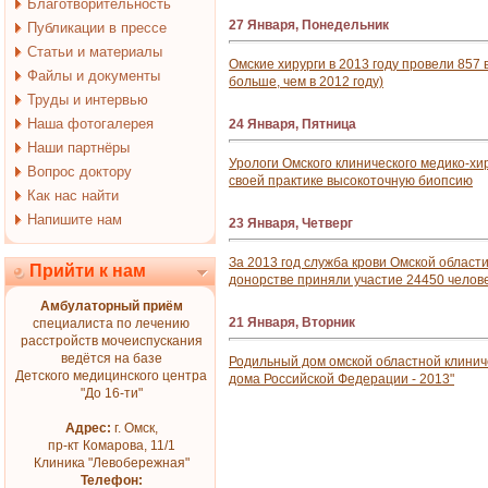
Благотворительность
27 Января, Понедельник
Публикации в прессе
Статьи и материалы
Омские хирурги в 2013 году провели 857 
Файлы и документы
больше, чем в 2012 году)
Труды и интервью
Наша фотогалерея
24 Января, Пятница
Наши партнёры
Урологи Омского клинического медико-хи
Вопрос доктору
своей практике высокоточную биопсию
Как нас найти
Напишите нам
23 Января, Четверг
За 2013 год служба крови Омской области
Прийти к нам
донорстве приняли участие 24450 челов
Амбулаторный приём
21 Января, Вторник
специалиста по лечению
расстройств мочеиспускания
ведётся на базе
Родильный дом омской областной клинич
Детского медицинского центра
дома Российской Федерации - 2013"
"До 16-ти"
Адрес:
г. Омск,
пр-кт Комарова, 11/1
Клиника "Левобережная"
Телефон: