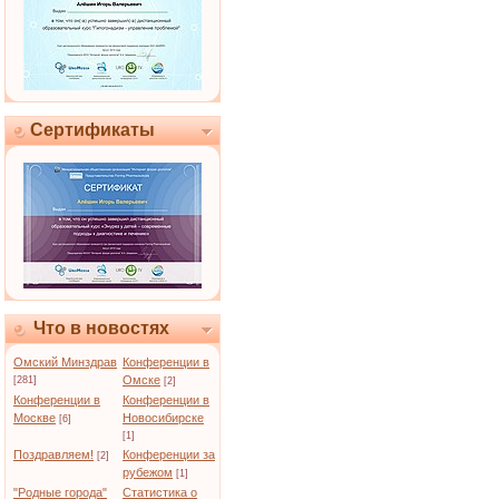
Сертификаты
Что в новостях
Омский Минздрав
Конференции в
Омске
[281]
[2]
Конференции в
Конференции в
Москве
Новосибирске
[6]
[1]
Поздравляем!
Конференции за
[2]
рубежом
[1]
"Родные города"
Статистика о