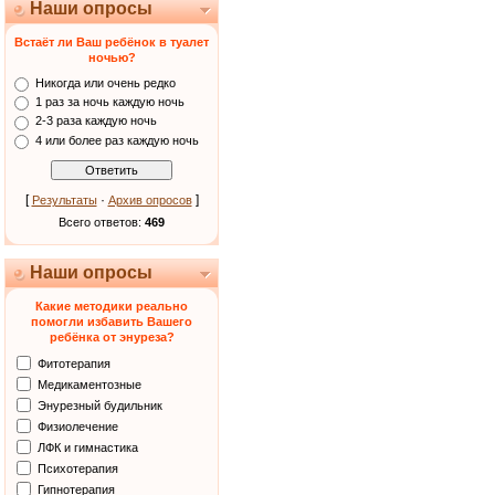
Наши опросы
Встаёт ли Ваш ребёнок в туалет
ночью?
Никогда или очень редко
1 раз за ночь каждую ночь
2-3 раза каждую ночь
4 или более раз каждую ночь
[
·
]
Результаты
Архив опросов
Всего ответов:
469
Наши опросы
Какие методики реально
помогли избавить Вашего
ребёнка от энуреза?
Фитотерапия
Медикаментозные
Энурезный будильник
Физиолечение
ЛФК и гимнастика
Психотерапия
Гипнотерапия