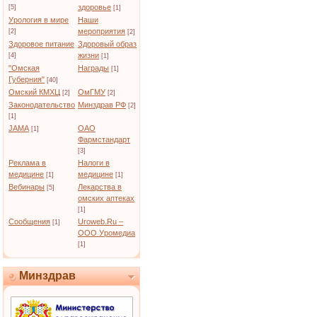
здоровье
[5]
[1]
Урология в мире
Наши
мероприятия
[2]
[2]
Здоровое питание
Здоровый образ
жизни
[4]
[1]
"Омская
Награды
[1]
Губерния"
[40]
Омский КМХЦ
ОмГМУ
[2]
[2]
Законодательство
Минздрав РФ
[2]
[1]
JAMA
ОАО
[1]
Фармстандарт
[3]
Реклама в
Налоги в
медицине
медицине
[1]
[1]
Вебинары
Лекарства в
[5]
омских аптеках
[1]
Сообщения
Uroweb.Ru –
[1]
ООО Уромедиа
[1]
Минздрав