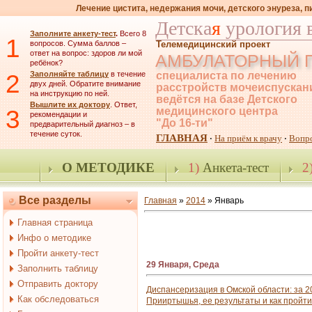
Лечение цистита, недержания мочи, детского энуреза, 
Детска
я
урология 
Заполните анкету-тест
.
Всего 8
1
вопросов. Сумма баллов –
Телемедицинский проект
ответ на вопрос: здоров ли мой
АМБУЛАТОРНЫЙ 
ребёнок?
2
Заполняйте таблицу
в течение
специалиста по лечению
двух дней. Обратите внимание
расстройств мочеиспускан
на инструкцию по ней.
ведётся на базе Детского
Вышлите их доктору
. Ответ,
3
медицинского центра
рекомендации и
"До 16-ти"
предварительный диагноз – в
течение суток.
ГЛАВНАЯ
На приём к врачу
Вопр
·
·
О МЕТОДИКЕ
1)
Анкета-тест
2
Все разделы
Главная
»
2014
»
Январь
Главная страница
Инфо о методике
Пройти анкету-тест
29 Января, Среда
Заполнить таблицу
Отправить доктору
Диспансеризация в Омской области: за 
Как обследоваться
Прииртышья, ее результаты и как пройт