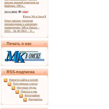
омских врачей отметили на
Майорке / МК в...
[
13.11.2013
]
10667
[
Газета "МК в Омске"
]
Опыт омских урологов
рекомендован к широкому
применению / МК в Омске. -
2013. - № 46 (861). - 6-...
Печать о нас
RSS-подписка
Новости сайта и коллег
Популярные статьи
Научные труды
Пресса о нас
Фотографии
Документы