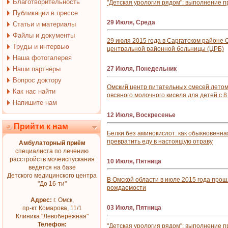
Благотворительность
"Детская урология рядом": выполнение п
Публикации в прессе
29 Июля, Среда
Статьи и материалы
Файлы и документы
29 июля 2015 года в Саргатском районе
Труды и интервью
центральной районной больницы (ЦРБ)
Наша фотогалерея
Наши партнёры
27 Июля, Понедельник
Вопрос доктору
Омский центр питательных смесей летом 
Как нас найти
овсяного молочного киселя для детей с 
Напишите нам
12 Июля, Воскресенье
Прийти к нам
Белки без аминокислот: как обыкновенн
превратить еду в настоящую отраву
Амбулаторный приём
специалиста по лечению
расстройств мочеиспускания
10 Июля, Пятница
ведётся на базе
Детского медицинского центра
В Омской области в июле 2015 года про
"До 16-ти"
рождаемости
Адрес:
г. Омск,
03 Июля, Пятница
пр-кт Комарова, 11/1
Клиника "Левобережная"
Телефон:
"Детская урология рядом": выполнение п