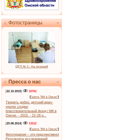
Фотостраницы
[
ДГП № 5 - На лечении
]
Пресса о нас
[
22.10.2015
]
10762
[
Газета "МК в Омске"
]
Творить добро: детский врач-
уролог создал
благотворительный фонд / МК в
Омске. - 2015. - 22-28 о...
[
25.08.2014
]
13312
[
Газета "МК в Омске"
]
Фитотерапия – это перспективно!
Результаты исследований