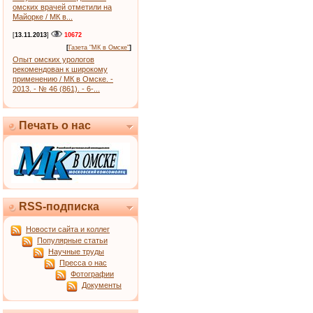
омских врачей отметили на
Майорке / МК в...
[
13.11.2013
]
10672
[
Газета "МК в Омске"
]
Опыт омских урологов
рекомендован к широкому
применению / МК в Омске. -
2013. - № 46 (861). - 6-...
Печать о нас
RSS-подписка
Новости сайта и коллег
Популярные статьи
Научные труды
Пресса о нас
Фотографии
Документы