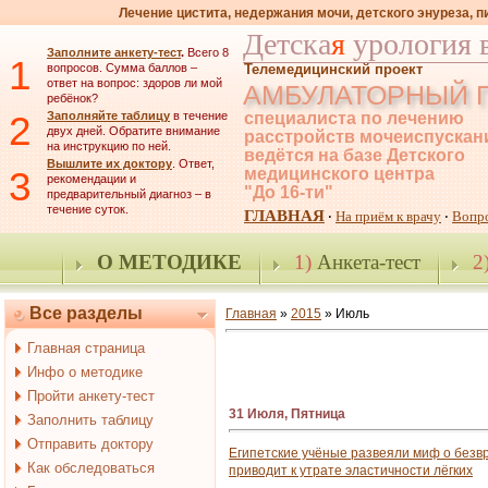
Лечение цистита, недержания мочи, детского энуреза, 
Детска
я
урология 
Заполните анкету-тест
.
Всего 8
1
вопросов. Сумма баллов –
Телемедицинский проект
ответ на вопрос: здоров ли мой
АМБУЛАТОРНЫЙ 
ребёнок?
2
Заполняйте таблицу
в течение
специалиста по лечению
двух дней. Обратите внимание
расстройств мочеиспускан
на инструкцию по ней.
ведётся на базе Детского
Вышлите их доктору
. Ответ,
3
медицинского центра
рекомендации и
"До 16-ти"
предварительный диагноз – в
течение суток.
ГЛАВНАЯ
На приём к врачу
Вопр
·
·
О МЕТОДИКЕ
1)
Анкета-тест
2
Все разделы
Главная
»
2015
»
Июль
Главная страница
Инфо о методике
Пройти анкету-тест
31 Июля, Пятница
Заполнить таблицу
Отправить доктору
Египетские учёные развеяли миф о безвр
Как обследоваться
приводит к утрате эластичности лёгких