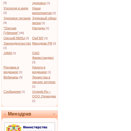
здоровье
[5]
[1]
Урология в мире
Наши
мероприятия
[2]
[2]
Здоровое питание
Здоровый образ
жизни
[4]
[1]
"Омская
Награды
[1]
Губерния"
[40]
Омский КМХЦ
ОмГМУ
[2]
[2]
Законодательство
Минздрав РФ
[2]
[1]
JAMA
ОАО
[1]
Фармстандарт
[3]
Реклама в
Налоги в
медицине
медицине
[1]
[1]
Вебинары
Лекарства в
[5]
омских аптеках
[1]
Сообщения
Uroweb.Ru –
[1]
ООО Уромедиа
[1]
Минздрав