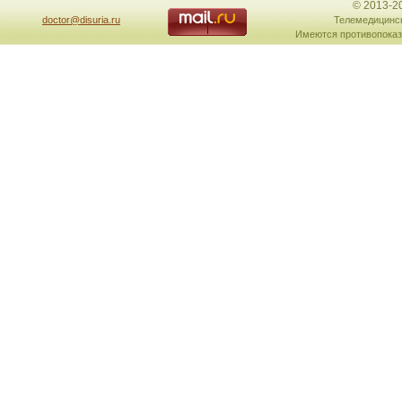
© 2013-2
doctor@disuria.ru
Телемедицинск
Имеются противопоказ