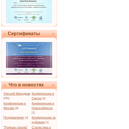
Сертификаты
Что в новостях
Омский Минздрав
Конференции в
Омске
[281]
[2]
Конференции в
Конференции в
Москве
Новосибирске
[6]
[1]
Поздравляем!
Конференции за
[2]
рубежом
[1]
"Родные города"
Статистика о