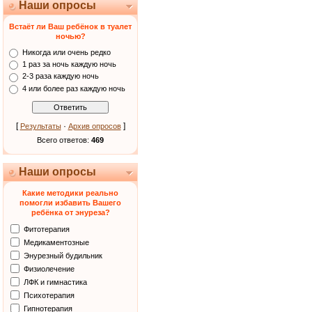
Наши опросы
Встаёт ли Ваш ребёнок в туалет
ночью?
Никогда или очень редко
1 раз за ночь каждую ночь
2-3 раза каждую ночь
4 или более раз каждую ночь
[
·
]
Результаты
Архив опросов
Всего ответов:
469
Наши опросы
Какие методики реально
помогли избавить Вашего
ребёнка от энуреза?
Фитотерапия
Медикаментозные
Энурезный будильник
Физиолечение
ЛФК и гимнастика
Психотерапия
Гипнотерапия