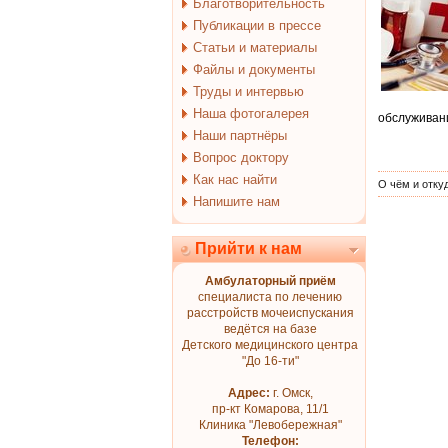
Благотворительность
Публикации в прессе
Статьи и материалы
Файлы и документы
Труды и интервью
Наша фотогалерея
обслуживани
Наши партнёры
Вопрос доктору
Как нас найти
О чём и отку
Напишите нам
Прийти к нам
Амбулаторный приём
специалиста по лечению
расстройств мочеиспускания
ведётся на базе
Детского медицинского центра
"До 16-ти"
Адрес:
г. Омск,
пр-кт Комарова, 11/1
Клиника "Левобережная"
Телефон: