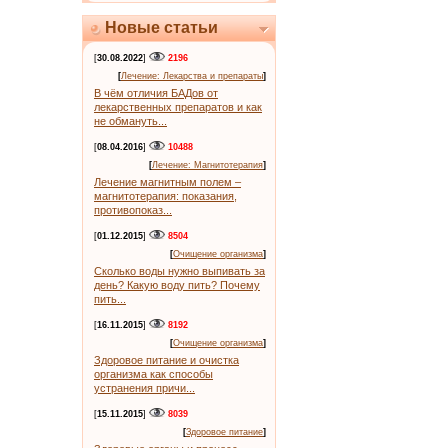
Новые статьи
[
30.08.2022
]
2196
[
Лечение: Лекарства и препараты
]
В чём отличия БАДов от
лекарственных препаратов и как
не обмануть...
[
08.04.2016
]
10488
[
Лечение: Магнитотерапия
]
Лечение магнитным полем –
магнитотерапия: показания,
противопоказ...
[
01.12.2015
]
8504
[
Очищение организма
]
Сколько воды нужно выпивать за
день? Какую воду пить? Почему
пить...
[
16.11.2015
]
8192
[
Очищение организма
]
Здоровое питание и очистка
организма как способы
устранения причи...
[
15.11.2015
]
8039
[
Здоровое питание
]