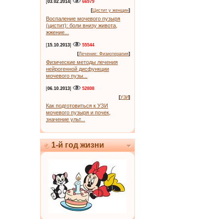
[
03.02.2014
]
66979
[
Цистит у женщин
]
Воспаление мочевого пузыря
(цистит): боли внизу живота,
жжение...
[
15.10.2013
]
55544
[
Лечение: Физиотерапия
]
Физические методы лечения
нейрогенной дисфункции
мочевого пузы...
[
06.10.2013
]
52808
[
УЗИ
]
Как подготовиться к УЗИ
мочевого пузыря и почек,
значение ульт...
1-й год жизни