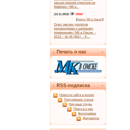
омских врачей отметили на
Майорке / МК в...
[
13.11.2013
]
10664
[
Газета "МК в Омске"
]
Опыт омских урологов
рекомендован к широкому
применению / МК в Омске. -
2013. - № 46 (861). - 6-...
Печать о нас
RSS-подписка
Новости сайта и коллег
Популярные статьи
Научные труды
Пресса о нас
Фотографии
Документы