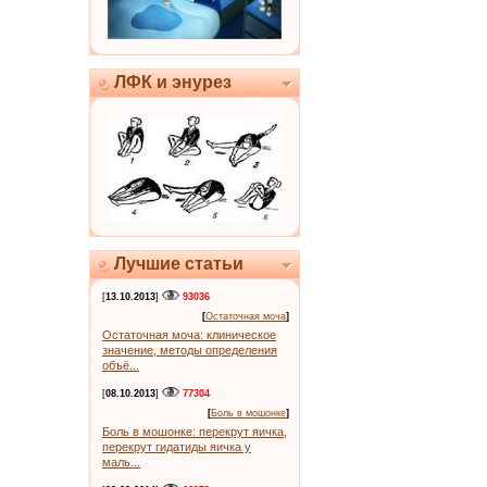
ЛФК и энурез
Лучшие статьи
[
13.10.2013
]
93036
[
Остаточная моча
]
Остаточная моча: клиническое
значение, методы определения
объё...
[
08.10.2013
]
77304
[
Боль в мошонке
]
Боль в мошонке: перекрут яичка,
перекрут гидатиды яичка у
маль...