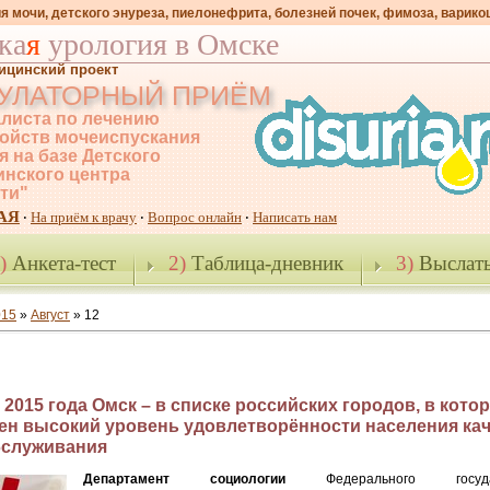
я мочи, детского энуреза, пиелонефрита, болезней почек, фимоза, варико
ка
я
урология в Омске
ицинский проект
УЛАТОРНЫЙ ПРИЁМ
листа по лечению
ойств мочеиспускания
я на базе Детского
нского центра
-ти"
АЯ
На приём к врачу
Вопрос онлайн
Написать нам
·
·
·
)
Анкета-тест
2)
Таблица-дневник
3)
Выслать
015
»
Август
»
12
 2015 года Омск – в списке российских городов, в кото
ен высокий уровень удовлетворённости населения ка
служивания
Департамент социологии
Федерального государс