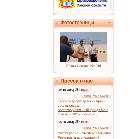
Фотостраницы
[
''Родные города'' (ОНПЗ)
]
Пресса о нас
[
22.10.2015
]
10755
[
Газета "МК в Омске"
]
Творить добро: детский врач-
уролог создал
благотворительный фонд / МК в
Омске. - 2015. - 22-28 о...
[
25.08.2014
]
13303
[
Газета "МК в Омске"
]
Фитотерапия – это перспективно!
Результаты исследований