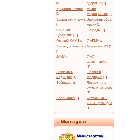
здоровье
[5]
[1]
Урология в мире
Наши
мероприятия
[2]
[2]
Здоровое питание
Здоровый образ
жизни
[4]
[1]
"Омская
Награды
[1]
Губерния"
[40]
Омский КМХЦ
ОмГМУ
[2]
[2]
Законодательство
Минздрав РФ
[2]
[1]
JAMA
ОАО
[1]
Фармстандарт
[3]
Реклама в
Налоги в
медицине
медицине
[1]
[1]
Вебинары
Лекарства в
[5]
омских аптеках
[1]
Сообщения
Uroweb.Ru –
[1]
ООО Уромедиа
[1]
Минздрав