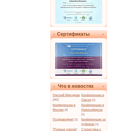
Сертификаты
Что в новостях
Омский Минздрав
Конференции в
Омске
[281]
[2]
Конференции в
Конференции в
Москве
Новосибирске
[6]
[1]
Поздравляем!
Конференции за
[2]
рубежом
[1]
"Родные города"
Статистика о