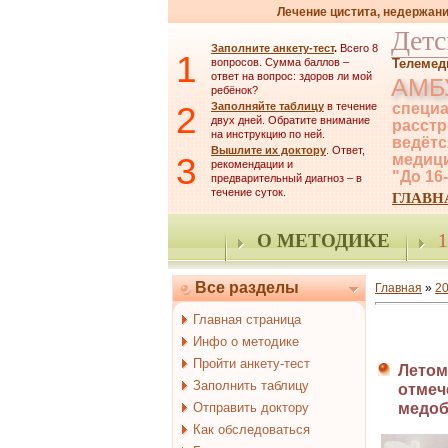
Лечение цистита, недержани
Детс
Заполните анкету-тест
.
Всего 8
1
вопросов. Сумма баллов –
Телемед
ответ на вопрос: здоров ли мой
АМБ
ребёнок?
2
Заполняйте таблицу
в течение
специа
двух дней. Обратите внимание
расстр
на инструкцию по ней.
ведётс
Вышлите их доктору
. Ответ,
3
медици
рекомендации и
"До 16
предварительный диагноз – в
течение суток.
ГЛАВН
О МЕТОДИКЕ
1
Все разделы
Главная
»
2
Главная страница
Инфо о методике
Пройти анкету-тест
Летом
Заполнить таблицу
отмеч
Отправить доктору
медоб
Как обследоваться