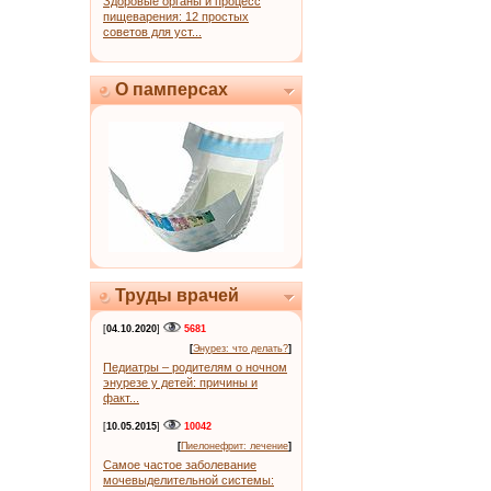
Здоровые органы и процесс
пищеварения: 12 простых
советов для уст...
О памперсах
Труды врачей
[
04.10.2020
]
5681
[
Энурез: что делать?
]
Педиатры – родителям о ночном
энурезе у детей: причины и
факт...
[
10.05.2015
]
10042
[
Пиелонефрит: лечение
]
Самое частое заболевание
мочевыделительной системы: