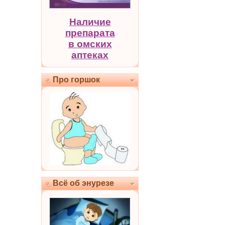
Наличие
препарата
в омских
аптеках
Про горшок
Всё об энурезе