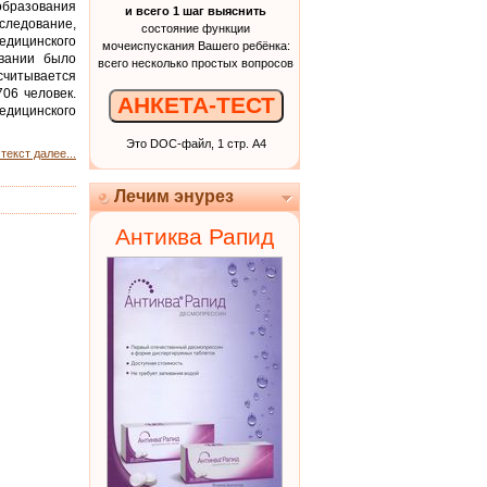
бразования
и всего 1 шаг выяснить
следование,
состояние функции
дицинского
мочеиспускания Вашего ребёнка:
вании было
всего несколько простых вопросов
считывается
706 человек.
АНКЕТА-ТЕСТ
едицинского
Это DOC-файл, 1 стр. А4
текст далее...
Лечим энурез
Антиква Рапид