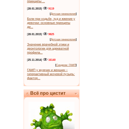
принципы ...
[
28.01.2015
]
9119
[
Детская гинекология
]
Боли при ходьбе, зуд и жжение у
девочки: основные принципы
ди...
[
28.01.2015
]
9825
[
Детская гинекология
]
Значение врачебной этики и
деонтологии для адекватной
профила...
[
25.11.2014
]
16140
[
Синдром: ГАМП
]
ГАМП у мужчин и женщин –
гиперактивный мочевой пузырь:
фактор...
Всё про цистит