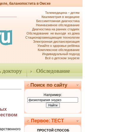
целе, баланопостита в Омске
Телемедицина – детям
Квалиметрия в медицине
Бессимптомная диагностика
Неинвазивное обследование
Диагностика на ранних стадиях
Обследование не выходя из дома
Стационарзамещающие технологии
Электронная диспансеризация
Узнайте о здоровье ребёнка
Комплексное обследование
Индивидуальный подход
Всё о детском энурезе
 доктору
Обследование
Поиск по сайту
Например:
рых
чеством
Первое: ТЕСТ
твенного
ПРОСТОЙ СПОСОБ