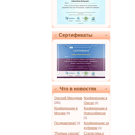
Сертификаты
Что в новостях
Омский Минздрав
Конференции в
Омске
[281]
[2]
Конференции в
Конференции в
Москве
Новосибирске
[6]
[1]
Поздравляем!
Конференции за
[2]
рубежом
[1]
"Родные города"
Статистика о