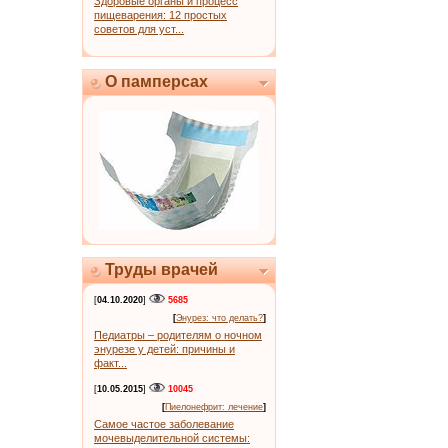
Здоровые органы и процесс
пищеварения: 12 простых
советов для уст...
О памперсах
Труды врачей
[
04.10.2020
]
5685
[
Энурез: что делать?
]
Педиатры – родителям о ночном
энурезе у детей: причины и
факт...
[
10.05.2015
]
10045
[
Пиелонефрит: лечение
]
Самое частое заболевание
мочевыделительной системы: