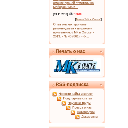
омских врачей отметили на
Майорке / МК в...
[
13.11.2013
]
10668
[
Газета "МК в Омске"
]
Опыт омских урологов
рекомендован к широкому
применению / МК в Омске. -
2013. - № 46 (861). - 6-...
Печать о нас
RSS-подписка
Новости сайта и коллег
Популярные статьи
Научные труды
Пресса о нас
Фотографии
Документы