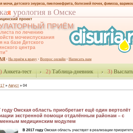
я мочи, детского энуреза, пиелонефрита, болезней почек, фимоза, варико
ка
я
урология в Омске
ицинский проект
УЛАТОРНЫЙ ПРИЁМ
листа по лечению
ойств мочеиспускания
я на базе Детского
нского центра
-ти"
АЯ
На приём к врачу
Вопрос онлайн
Написать нам
·
·
·
)
Анкета-тест
2)
Таблица-дневник
3)
Выслать
017
»
Август
»
04
7 году Омская область приобретает ещё один вертолёт
иации экстренной помощи отдалённым районам – с
менным медицинским модулем
В 2017 году
Омская область участвует в реализации приоритет