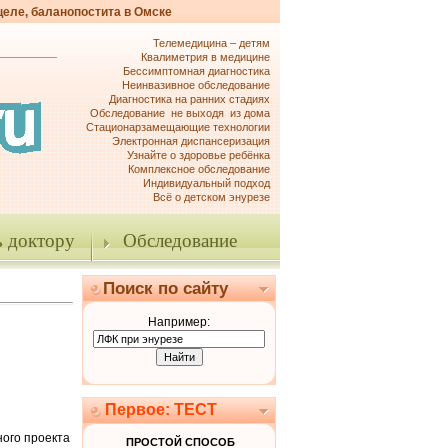
целе, баланопостита в Омске
Телемедицина – детям
Квалиметрия в медицине
Бессимптомная диагностика
Неинвазивное обследование
Диагностика на ранних стадиях
Обследование не выходя из дома
Стационарзамещающие технологии
Электронная диспансеризация
Узнайте о здоровье ребёнка
Комплексное обследование
Индивидуальный подход
Всё о детском энурезе
 доктору
Обследование
Поиск по сайту
Например:
Первое: ТЕСТ
ного проекта
ПРОСТОЙ СПОСОБ