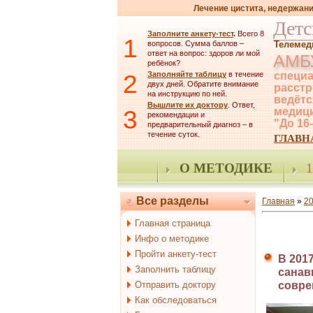
Лечение цистита, недержани
Детс
Заполните анкету-тест
.
Всего 8
1
вопросов. Сумма баллов –
Телемед
ответ на вопрос: здоров ли мой
АМБ
ребёнок?
2
Заполняйте таблицу
в течение
специа
двух дней. Обратите внимание
расстр
на инструкцию по ней.
ведётс
Вышлите их доктору
. Ответ,
3
медици
рекомендации и
"До 16
предварительный диагноз – в
течение суток.
ГЛАВН
О МЕТОДИКЕ
1
Все разделы
Главная
»
2
Главная страница
Инфо о методике
Пройти анкету-тест
В 201
Заполнить таблицу
санав
Отправить доктору
совре
Как обследоваться