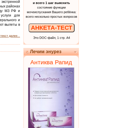
экстренной
и всего 1 шаг выяснить
ных районах
состояние функции
жду МЗ РФ и
мочеиспускания Вашего ребёнка:
услуги для
всего несколько простых вопросов
ерального и
ют вылеты в
АНКЕТА-ТЕСТ
текст далее...
Это DOC-файл, 1 стр. А4
Лечим энурез
Антиква Рапид