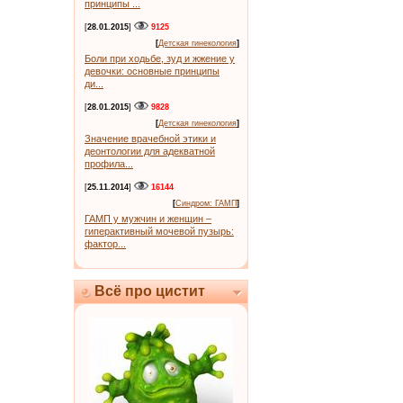
принципы ...
[
28.01.2015
]
9125
[
Детская гинекология
]
Боли при ходьбе, зуд и жжение у
девочки: основные принципы
ди...
[
28.01.2015
]
9828
[
Детская гинекология
]
Значение врачебной этики и
деонтологии для адекватной
профила...
[
25.11.2014
]
16144
[
Синдром: ГАМП
]
ГАМП у мужчин и женщин –
гиперактивный мочевой пузырь:
фактор...
Всё про цистит