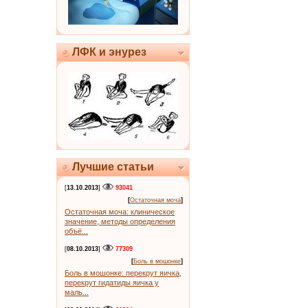
ЛФК и энурез
Лучшие статьи
[
13.10.2013
]
93041
[
Остаточная моча
]
Остаточная моча: клиническое
значение, методы определения
объё...
[
08.10.2013
]
77309
[
Боль в мошонке
]
Боль в мошонке: перекрут яичка,
перекрут гидатиды яичка у
маль...