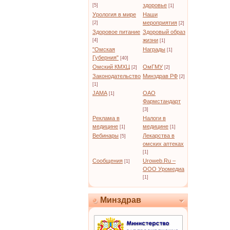
здоровье
[5]
[1]
Урология в мире
Наши
мероприятия
[2]
[2]
Здоровое питание
Здоровый образ
жизни
[4]
[1]
"Омская
Награды
[1]
Губерния"
[40]
Омский КМХЦ
ОмГМУ
[2]
[2]
Законодательство
Минздрав РФ
[2]
[1]
JAMA
ОАО
[1]
Фармстандарт
[3]
Реклама в
Налоги в
медицине
медицине
[1]
[1]
Вебинары
Лекарства в
[5]
омских аптеках
[1]
Сообщения
Uroweb.Ru –
[1]
ООО Уромедиа
[1]
Минздрав