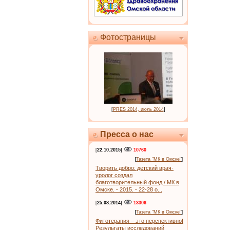
Фотостраницы
[
PRES 2014, июль 2014
]
Пресса о нас
[
22.10.2015
]
10760
[
Газета "МК в Омске"
]
Творить добро: детский врач-
уролог создал
благотворительный фонд / МК в
Омске. - 2015. - 22-28 о...
[
25.08.2014
]
13306
[
Газета "МК в Омске"
]
Фитотерапия – это перспективно!
Результаты исследований