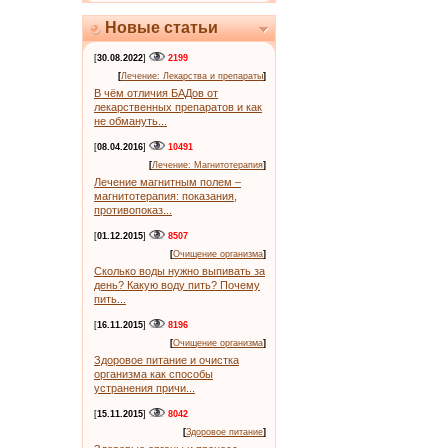
Новые статьи
[
30.08.2022
]
2199
[
Лечение: Лекарства и препараты
]
В чём отличия БАДов от
лекарственных препаратов и как
не обмануть...
[
08.04.2016
]
10491
[
Лечение: Магнитотерапия
]
Лечение магнитным полем –
магнитотерапия: показания,
противопоказ...
[
01.12.2015
]
8507
[
Очищение организма
]
Сколько воды нужно выпивать за
день? Какую воду пить? Почему
пить...
[
16.11.2015
]
8196
[
Очищение организма
]
Здоровое питание и очистка
организма как способы
устранения причи...
[
15.11.2015
]
8042
[
Здоровое питание
]