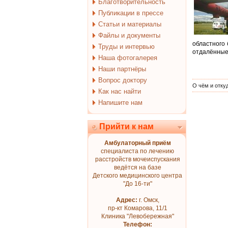
Благотворительность
Публикации в прессе
Статьи и материалы
Файлы и документы
областного
Труды и интервью
отдалённые
Наша фотогалерея
Наши партнёры
Вопрос доктору
О чём и отку
Как нас найти
Напишите нам
Прийти к нам
Амбулаторный приём
специалиста по лечению
расстройств мочеиспускания
ведётся на базе
Детского медицинского центра
"До 16-ти"
Адрес:
г. Омск,
пр-кт Комарова, 11/1
Клиника "Левобережная"
Телефон: