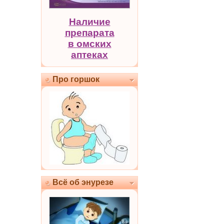
Наличие
препарата
в омских
аптеках
Про горшок
Всё об энурезе