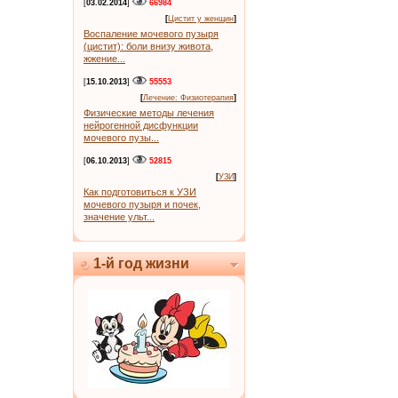
[
03.02.2014
]
66984
[
Цистит у женщин
]
Воспаление мочевого пузыря
(цистит): боли внизу живота,
жжение...
[
15.10.2013
]
55553
[
Лечение: Физиотерапия
]
Физические методы лечения
нейрогенной дисфункции
мочевого пузы...
[
06.10.2013
]
52815
[
УЗИ
]
Как подготовиться к УЗИ
мочевого пузыря и почек,
значение ульт...
1-й год жизни