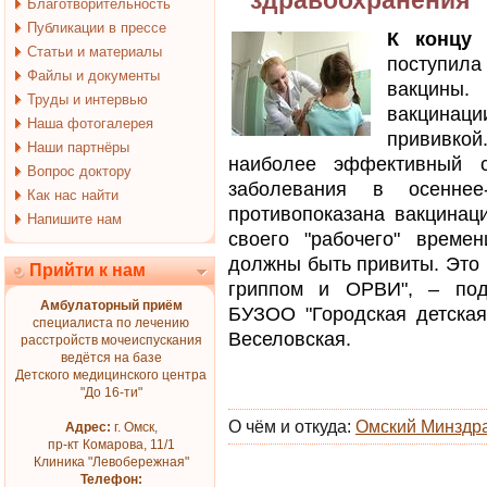
здравоохранения
Благотворительность
Публикации в прессе
К концу 
Статьи и материалы
поступил
Файлы и документы
вакцины
Труды и интервью
вакцинац
Наша фотогалерея
прививкой
Наши партнёры
наиболее эффективный с
Вопрос доктору
заболевания в осеннее
Как нас найти
противопоказана вакцинаци
Напишите нам
своего "рабочего" време
должны быть привиты. Это 
Прийти к нам
гриппом и ОРВИ", – подч
Амбулаторный приём
БУЗОО "Городская детска
специалиста по лечению
Веселовская.
расстройств мочеиспускания
ведётся на базе
Детского медицинского центра
"До 16-ти"
О чём и откуда:
Омский Минздр
Адрес:
г. Омск,
пр-кт Комарова, 11/1
Клиника "Левобережная"
Телефон: