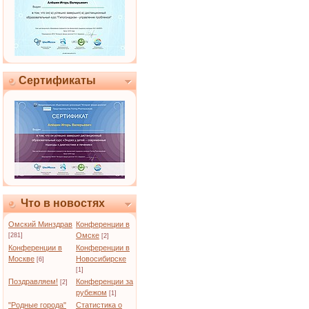
Сертификаты
Что в новостях
Омский Минздрав
Конференции в
Омске
[281]
[2]
Конференции в
Конференции в
Москве
Новосибирске
[6]
[1]
Поздравляем!
Конференции за
[2]
рубежом
[1]
"Родные города"
Статистика о