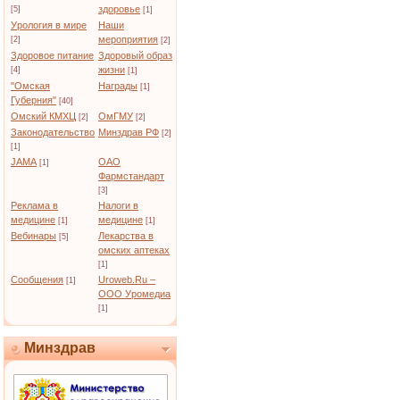
здоровье
[5]
[1]
Урология в мире
Наши
мероприятия
[2]
[2]
Здоровое питание
Здоровый образ
жизни
[4]
[1]
"Омская
Награды
[1]
Губерния"
[40]
Омский КМХЦ
ОмГМУ
[2]
[2]
Законодательство
Минздрав РФ
[2]
[1]
JAMA
ОАО
[1]
Фармстандарт
[3]
Реклама в
Налоги в
медицине
медицине
[1]
[1]
Вебинары
Лекарства в
[5]
омских аптеках
[1]
Сообщения
Uroweb.Ru –
[1]
ООО Уромедиа
[1]
Минздрав