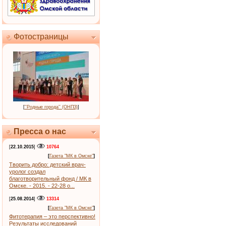
Фотостраницы
[
''Родные города'' (ОНПЗ)
]
Пресса о нас
[
22.10.2015
]
10764
[
Газета "МК в Омске"
]
Творить добро: детский врач-
уролог создал
благотворительный фонд / МК в
Омске. - 2015. - 22-28 о...
[
25.08.2014
]
13314
[
Газета "МК в Омске"
]
Фитотерапия – это перспективно!
Результаты исследований