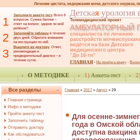
Лечение цистита, недержания мочи, детского энуреза, 
Детска
я
урология 
Заполните анкету-тест
.
Всего 8
1
вопросов. Сумма баллов –
Телемедицинский проект
ответ на вопрос: здоров ли мой
АМБУЛАТОРНЫЙ 
ребёнок?
2
Заполняйте таблицу
в течение
специалиста по лечению
двух дней. Обратите внимание
расстройств мочеиспускан
на инструкцию по ней.
ведётся на базе Детского
Вышлите их доктору
. Ответ,
3
медицинского центра
рекомендации и
"До 16-ти"
предварительный диагноз – в
течение суток.
ГЛАВНАЯ
На приём к врачу
Вопр
·
·
О МЕТОДИКЕ
1)
Анкета-тест
2
Все разделы
Главная
»
2017
»
Август
»
29
Главная страница
Инфо о методике
Пройти анкету-тест
Для осенне-зимнег
Заполнить таблицу
года в Омской обл
Отправить доктору
доступна вакцина 
Как обследоваться