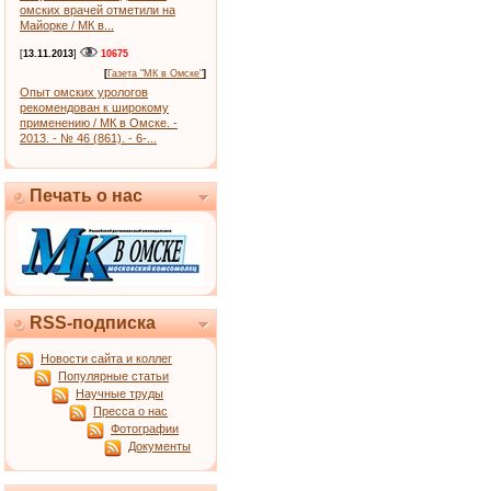
омских врачей отметили на
Майорке / МК в...
[
13.11.2013
]
10675
[
Газета "МК в Омске"
]
Опыт омских урологов
рекомендован к широкому
применению / МК в Омске. -
2013. - № 46 (861). - 6-...
Печать о нас
RSS-подписка
Новости сайта и коллег
Популярные статьи
Научные труды
Пресса о нас
Фотографии
Документы