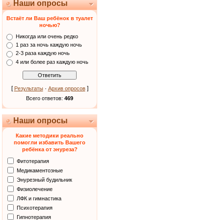
Наши опросы
Встаёт ли Ваш ребёнок в туалет
ночью?
Никогда или очень редко
1 раз за ночь каждую ночь
2-3 раза каждую ночь
4 или более раз каждую ночь
[
·
]
Результаты
Архив опросов
Всего ответов:
469
Наши опросы
Какие методики реально
помогли избавить Вашего
ребёнка от энуреза?
Фитотерапия
Медикаментозные
Энурезный будильник
Физиолечение
ЛФК и гимнастика
Психотерапия
Гипнотерапия