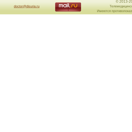
© 2013-2
doctor@disuria.ru
Телемедицинск
Имеются противопоказ