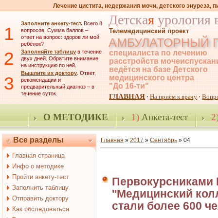
Лечение цистита, недержания мочи, детского энуреза, 
Детска
я
урология 
Заполните анкету-тест
.
Всего 8
1
вопросов. Сумма баллов –
Телемедицинский проект
ответ на вопрос: здоров ли мой
АМБУЛАТОРНЫЙ 
ребёнок?
2
Заполняйте таблицу
в течение
специалиста по лечению
двух дней. Обратите внимание
расстройств мочеиспускан
на инструкцию по ней.
ведётся на базе Детского
Вышлите их доктору
. Ответ,
3
медицинского центра
рекомендации и
"До 16-ти"
предварительный диагноз – в
течение суток.
ГЛАВНАЯ
На приём к врачу
Вопр
·
·
О МЕТОДИКЕ
1)
Анкета-тест
2
Все разделы
Главная
»
2017
»
Сентябрь
»
04
Главная страница
Инфо о методике
Пройти анкету-тест
Первокурсниками 
Заполнить таблицу
''Медицинский колл
Отправить доктору
стали более 600 ч
Как обследоваться