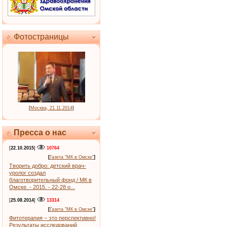
Фотостраницы
[
Москва, 21.11.2014
]
Пресса о нас
[
22.10.2015
]
10764
[
Газета "МК в Омске"
]
Творить добро: детский врач-
уролог создал
благотворительный фонд / МК в
Омске. - 2015. - 22-28 о...
[
25.08.2014
]
13314
[
Газета "МК в Омске"
]
Фитотерапия – это перспективно!
Результаты исследований