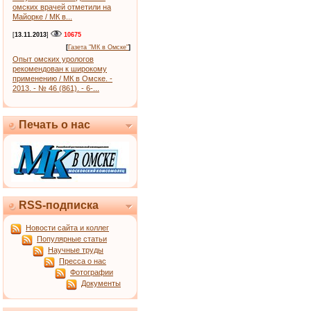
омских врачей отметили на
Майорке / МК в...
[
13.11.2013
]
10675
[
Газета "МК в Омске"
]
Опыт омских урологов
рекомендован к широкому
применению / МК в Омске. -
2013. - № 46 (861). - 6-...
Печать о нас
RSS-подписка
Новости сайта и коллег
Популярные статьи
Научные труды
Пресса о нас
Фотографии
Документы