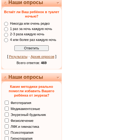
Наши опросы
Встаёт ли Ваш ребёнок в туалет
ночью?
Никогда или очень редко
1 раз за ночь каждую ночь
2-3 раза каждую ночь
4 или более раз каждую ночь
[
·
]
Результаты
Архив опросов
Всего ответов:
469
Наши опросы
Какие методики реально
помогли избавить Вашего
ребёнка от энуреза?
Фитотерапия
Медикаментозные
Энурезный будильник
Физиолечение
ЛФК и гимнастика
Психотерапия
Гипнотерапия