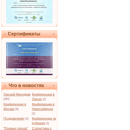
Сертификаты
Что в новостях
Омский Минздрав
Конференции в
Омске
[281]
[2]
Конференции в
Конференции в
Москве
Новосибирске
[6]
[1]
Поздравляем!
Конференции за
[2]
рубежом
[1]
"Родные города"
Статистика о