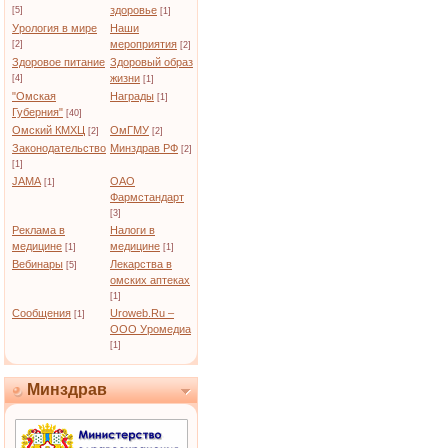
здоровье
[5]
[1]
Урология в мире
Наши
мероприятия
[2]
[2]
Здоровое питание
Здоровый образ
жизни
[4]
[1]
"Омская
Награды
[1]
Губерния"
[40]
Омский КМХЦ
ОмГМУ
[2]
[2]
Законодательство
Минздрав РФ
[2]
[1]
JAMA
ОАО
[1]
Фармстандарт
[3]
Реклама в
Налоги в
медицине
медицине
[1]
[1]
Вебинары
Лекарства в
[5]
омских аптеках
[1]
Сообщения
Uroweb.Ru –
[1]
ООО Уромедиа
[1]
Минздрав