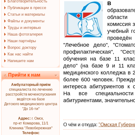
Благотворительность
В бюд
Публикации в прессе
образова
Статьи и материалы
области
Файлы и документы
комиссия 
Труды и интервью
учебный г
Наша фотогалерея
проведён
Наши партнёры
"Лечебное дело", "Стомат
Вопрос доктору
профилактическая", "Сес
Как нас найти
обучения на базе 11 клас
Напишите нам
дело" (на базе 9 и 11 кла
медицинского колледжа в 2
Прийти к нам
более 600 человек. Прежде
Амбулаторный приём
интереса абитуриентов к 
специалиста по лечению
На все специальности
расстройств мочеиспускания
ведётся на базе
абитуриентами, значительн
Детского медицинского центра
"До 16-ти"
Адрес:
г. Омск,
пр-кт Комарова, 11/1
О чём и откуда:
"Омская Губерн
Клиника "Левобережная"
Телефон: