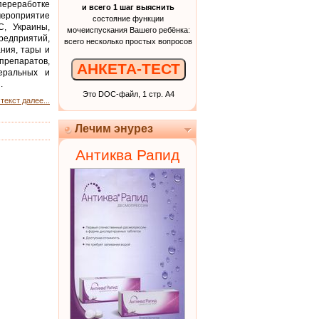
 переработке
и всего 1 шаг выяснить
мероприятие
состояние функции
, Украины,
мочеиспускания Вашего ребёнка:
редприятий,
всего несколько простых вопросов
ния, тары и
репаратов,
АНКЕТА-ТЕСТ
еральных и
.
Это DOC-файл, 1 стр. А4
текст далее...
Лечим энурез
Антиква Рапид