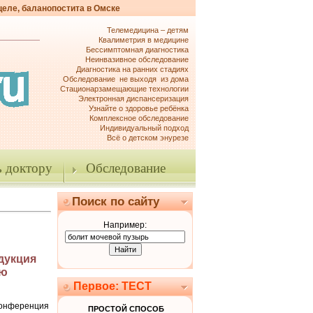
целе, баланопостита в Омске
Телемедицина – детям
Квалиметрия в медицине
Бессимптомная диагностика
Неинвазивное обследование
Диагностика на ранних стадиях
Обследование не выходя из дома
Стационарзамещающие технологии
Электронная диспансеризация
Узнайте о здоровье ребёнка
Комплексное обследование
Индивидуальный подход
Всё о детском энурезе
 доктору
Обследование
Поиск по сайту
Например:
дукция
ую
Первое: ТЕСТ
онференция
ПРОСТОЙ СПОСОБ