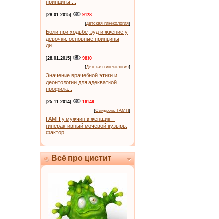
принципы ...
[
28.01.2015
]
9128
[
Детская гинекология
]
Боли при ходьбе, зуд и жжение у
девочки: основные принципы
ди...
[
28.01.2015
]
9830
[
Детская гинекология
]
Значение врачебной этики и
деонтологии для адекватной
профила...
[
25.11.2014
]
16149
[
Синдром: ГАМП
]
ГАМП у мужчин и женщин –
гиперактивный мочевой пузырь:
фактор...
Всё про цистит