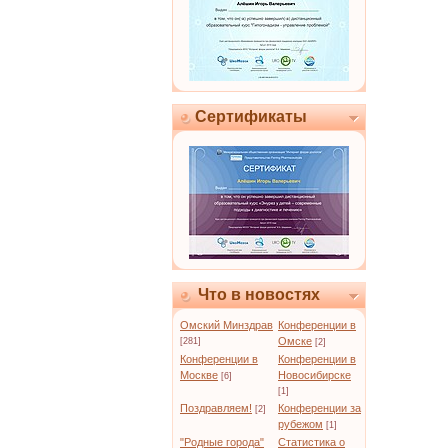
Сертификаты
Что в новостях
Омский Минздрав
Конференции в
Омске
[281]
[2]
Конференции в
Конференции в
Москве
Новосибирске
[6]
[1]
Поздравляем!
Конференции за
[2]
рубежом
[1]
"Родные города"
Статистика о