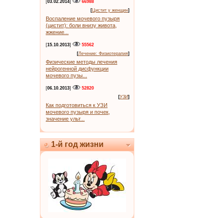
[
03.02.2014
]
66988
[
Цистит у женщин
]
Воспаление мочевого пузыря
(цистит): боли внизу живота,
жжение...
[
15.10.2013
]
55562
[
Лечение: Физиотерапия
]
Физические методы лечения
нейрогенной дисфункции
мочевого пузы...
[
06.10.2013
]
52820
[
УЗИ
]
Как подготовиться к УЗИ
мочевого пузыря и почек,
значение ульт...
1-й год жизни