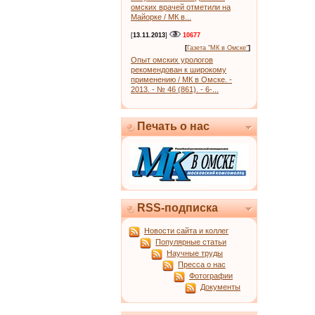
омских врачей отметили на
Майорке / МК в...
[
13.11.2013
]
10677
[
Газета "МК в Омске"
]
Опыт омских урологов
рекомендован к широкому
применению / МК в Омске. -
2013. - № 46 (861). - 6-...
Печать о нас
RSS-подписка
Новости сайта и коллег
Популярные статьи
Научные труды
Пресса о нас
Фотографии
Документы