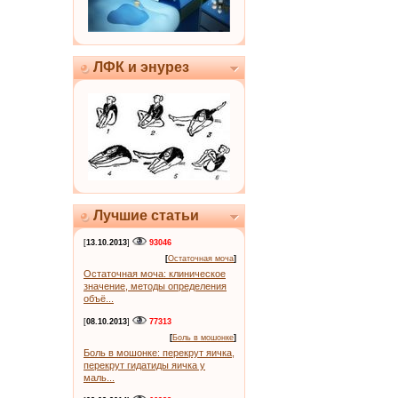
ЛФК и энурез
Лучшие статьи
[
13.10.2013
]
93046
[
Остаточная моча
]
Остаточная моча: клиническое
значение, методы определения
объё...
[
08.10.2013
]
77313
[
Боль в мошонке
]
Боль в мошонке: перекрут яичка,
перекрут гидатиды яичка у
маль...