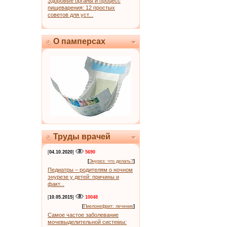
Здоровые органы и процесс
пищеварения: 12 простых
советов для уст...
О памперсах
Труды врачей
[
04.10.2020
]
5690
[
Энурез: что делать?
]
Педиатры – родителям о ночном
энурезе у детей: причины и
факт...
[
10.05.2015
]
10048
[
Пиелонефрит: лечение
]
Самое частое заболевание
мочевыделительной системы: