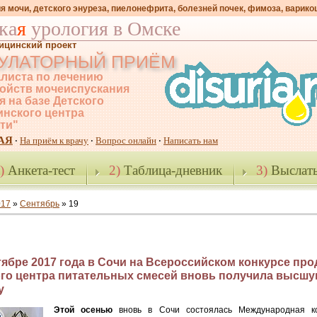
я мочи, детского энуреза, пиелонефрита, болезней почек, фимоза, варико
ка
я
урология в Омске
ицинский проект
УЛАТОРНЫЙ ПРИЁМ
листа по лечению
ойств мочеиспускания
я на базе Детского
нского центра
-ти"
АЯ
На приём к врачу
Вопрос онлайн
Написать нам
·
·
·
)
Анкета-тест
2)
Таблица-дневник
3)
Выслать
017
»
Сентябрь
»
19
тябре 2017 года в Сочи на Всероссийском конкурсе про
го центра питательных смесей вновь получила высш
у
Этой осенью
вновь в Сочи состоялась Международная к