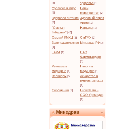
здоровье
[5]
[1]
Урология в мире
Наши
мероприятия
[2]
[2]
Здоровое питание
Здоровый образ
жизни
[4]
[1]
"Омская
Награды
[1]
Губерния"
[40]
Омский КМХЦ
ОмГМУ
[2]
[2]
Законодательство
Минздрав РФ
[2]
[1]
JAMA
ОАО
[1]
Фармстандарт
[3]
Реклама в
Налоги в
медицине
медицине
[1]
[1]
Вебинары
Лекарства в
[5]
омских аптеках
[1]
Сообщения
Uroweb.Ru –
[1]
ООО Уромедиа
[1]
Минздрав