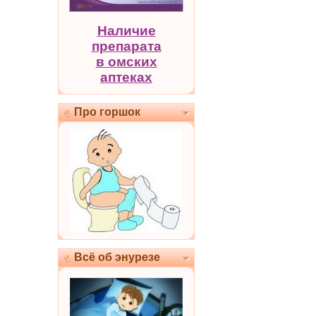
Наличие
препарата
в омских
аптеках
Про горшок
Всё об энурезе