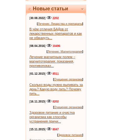
Новые статьи
[
30.08.2022
]
2202
[
Лечение: Лекарства и препараты
]
В чём отличия БАДов от
лекарственных препаратов и как
не обмануть...
[
08.04.2016
]
10496
[
Лечение: Магнитотерапия
]
Лечение магнитным полем –
магнитотерапия: показания,
противопоказ...
[
01.12.2015
]
8511
[
Очищение организма
]
Сколько воды нужно выпивать за
день? Какую воду пить? Почему
пить...
[
16.11.2015
]
8202
[
Очищение организма
]
Здоровое питание и очистка
организма как способы
устранения причи...
[
15.11.2015
]
8047
[
Здоровое питание
]