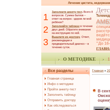
Лечение цистита, недержани
Детс
Заполните анкету-тест
.
Всего 8
1
вопросов. Сумма баллов –
Телемед
ответ на вопрос: здоров ли мой
АМБ
ребёнок?
2
Заполняйте таблицу
в течение
специа
двух дней. Обратите внимание
расстр
на инструкцию по ней.
ведётс
Вышлите их доктору
. Ответ,
3
медици
рекомендации и
"До 16
предварительный диагноз – в
течение суток.
ГЛАВН
О МЕТОДИКЕ
1
Все разделы
Главная
»
2
Главная страница
Инфо о методике
Пройти анкету-тест
В сен
Заполнить таблицу
Омско
Отправить доктору
оценк
Как обследоваться