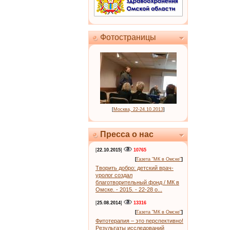
Фотостраницы
[
Москва, 22-24.10.2013
]
Пресса о нас
[
22.10.2015
]
10765
[
Газета "МК в Омске"
]
Творить добро: детский врач-
уролог создал
благотворительный фонд / МК в
Омске. - 2015. - 22-28 о...
[
25.08.2014
]
13316
[
Газета "МК в Омске"
]
Фитотерапия – это перспективно!
Результаты исследований