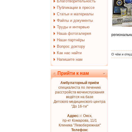
Благотворительность
Публикации в прессе
Статьи и материалы
Файлы и документы
Труды и интервью
Наша фотогалерея
региональн
Наши партнёры
Вопрос доктору
Как нас найти
О чём и отку
Напишите нам
Прийти к нам
Амбулаторный приём
специалиста по лечению
расстройств мочеиспускания
ведётся на базе
Детского медицинского центра
"До 16-ти"
Адрес:
г. Омск,
пр-кт Комарова, 11/1
Клиника "Левобережная"
Телефон: