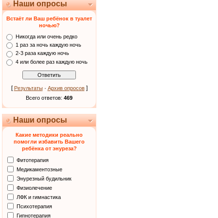
Наши опросы
Встаёт ли Ваш ребёнок в туалет
ночью?
Никогда или очень редко
1 раз за ночь каждую ночь
2-3 раза каждую ночь
4 или более раз каждую ночь
[
·
]
Результаты
Архив опросов
Всего ответов:
469
Наши опросы
Какие методики реально
помогли избавить Вашего
ребёнка от энуреза?
Фитотерапия
Медикаментозные
Энурезный будильник
Физиолечение
ЛФК и гимнастика
Психотерапия
Гипнотерапия