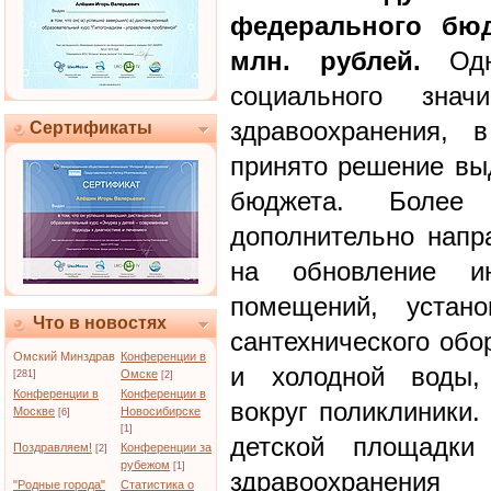
федерального бю
млн. рублей.
Одна
социального знач
здравоохранения, 
Сертификаты
принято решение выд
бюджета. Боле
дополнительно напр
на обновление ин
помещений, устано
Что в новостях
сантехнического обо
Омский Минздрав
Конференции в
и холодной воды, 
Омске
[281]
[2]
Конференции в
Конференции в
вокруг поликлиники.
Москве
Новосибирске
[6]
[1]
детской площадки
Поздравляем!
Конференции за
[2]
рубежом
[1]
здравоохранения
"Родные города"
Статистика о