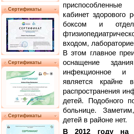
приспособленные 
Сертификаты
кабинет здорового 
боксом и отде
фтизиопедиатричес
входом, лабораторие
В этом главное пре
оснащение здани
Сертификаты
инфекционное и ф
является крайне 
распространения ин
детей. Подобного п
больнице. Заметим
Сертификаты
детей в районе нет.
В 2012 году на 