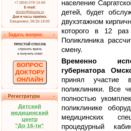
население Саргатско
+7 (904) 078-14-68
E-mail:
детей, будет обслу
doctor@disuria.ru
Дни и часы приёма:
двухэтажном кирпичн
Ежедневно, 08:30-18:00
которого в 12 раз
Задать вопрос
Поликлиника рассчи
ПРОСТОЙ СПОСОБ
смену.
спросить врача
и получить ответ
Временно исп
ВОПРОС
губернатора Омск
ДОКТОРУ
принял участие 
ОНЛАЙН
поликлиники. Все ч
Регистратура
полностью укомпле
Детский
поликлинике обору
медицинский
медицинских спе
центр
"До 16-ти"
процедурный каби