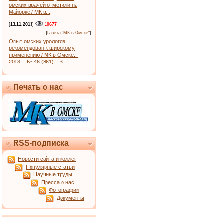
омских врачей отметили на
Майорке / МК в...
[
13.11.2013
]
10677
[
Газета "МК в Омске"
]
Опыт омских урологов
рекомендован к широкому
применению / МК в Омске. -
2013. - № 46 (861). - 6-...
Печать о нас
RSS-подписка
Новости сайта и коллег
Популярные статьи
Научные труды
Пресса о нас
Фотографии
Документы