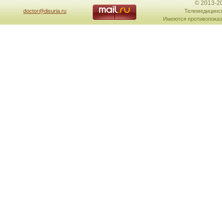
© 2013-2
doctor@disuria.ru
Телемедицинск
Имеются противопоказ