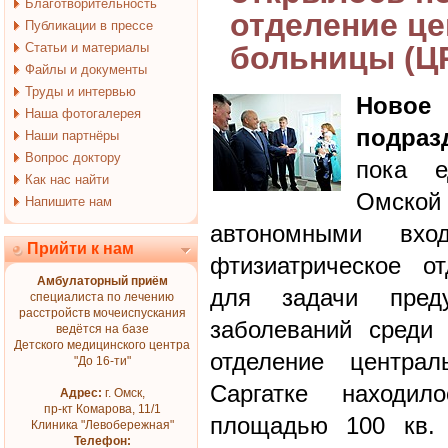
Благотворительность
отделение ц
Публикации в прессе
Статьи и материалы
больницы (Ц
Файлы и документы
Труды и интервью
Новое 
Наша фотогалерея
подраз
Наши партнёры
Вопрос доктору
пока е
Как нас найти
Омской 
Напишите нам
автономными вх
Прийти к нам
фтизиатрическое о
Амбулаторный приём
для задачи преду
специалиста по лечению
расстройств мочеиспускания
заболеваний среди 
ведётся на базе
Детского медицинского центра
отделение центра
"До 16-ти"
Саргатке находи
Адрес:
г. Омск,
пр-кт Комарова, 11/1
площадью 100 кв. 
Клиника "Левобережная"
Телефон: