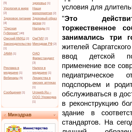
здоровье
[5]
[1]
условия для длитель
Урология в мире
Наши
мероприятия
[2]
[2]
"
Это действит
Здоровое питание
Здоровый образ
жизни
[4]
[1]
торжественное с
"Омская
Награды
[1]
Губерния"
[40]
занимались три г
Омский КМХЦ
ОмГМУ
[2]
[2]
Законодательство
Минздрав РФ
[2]
жителей Саргатского
[1]
JAMA
ОАО
[1]
ввод детской по
Фармстандарт
[3]
применение все совр
Реклама в
Налоги в
медицине
медицине
педиатрическое 
[1]
[1]
Вебинары
Лекарства в
[5]
подспорьем и роди
омских аптеках
[1]
обслуживаться в дос
Сообщения
Uroweb.Ru –
[1]
ООО Уромедиа
в реконструкцию бо
[1]
здание в соответс
Минздрав
стандартов. На сего
лучший образе