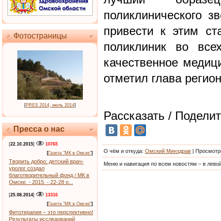
поликлинического з
привести к этим ст
Фотостраницы
поликлиник во все
качественное медици
отметил глава регион
[
PRES 2014, июль 2014
]
Рассказать / Поделит
Пресса о нас
[
22.10.2015
]
10765
О чём и откуда
:
Омский Минздрав
|
Просмотр
[
Газета "МК в Омске"
]
Творить добро: детский врач-
Меню и навигация по всем новостям – в левой
уролог создал
благотворительный фонд / МК в
Омске. - 2015. - 22-28 о...
[
25.08.2014
]
13316
[
Газета "МК в Омске"
]
Фитотерапия – это перспективно!
Результаты исследований