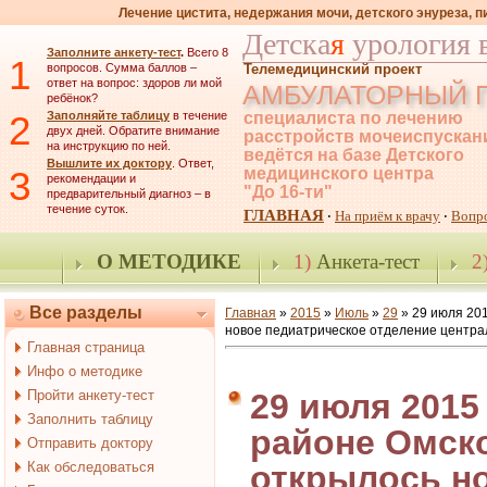
Лечение цистита, недержания мочи, детского энуреза, 
Детска
я
урология 
Заполните анкету-тест
.
Всего 8
1
вопросов. Сумма баллов –
Телемедицинский проект
ответ на вопрос: здоров ли мой
АМБУЛАТОРНЫЙ 
ребёнок?
2
Заполняйте таблицу
в течение
специалиста по лечению
двух дней. Обратите внимание
расстройств мочеиспускан
на инструкцию по ней.
ведётся на базе Детского
Вышлите их доктору
. Ответ,
3
медицинского центра
рекомендации и
"До 16-ти"
предварительный диагноз – в
течение суток.
ГЛАВНАЯ
На приём к врачу
Вопр
·
·
О МЕТОДИКЕ
1)
Анкета-тест
2
Все разделы
Главная
»
2015
»
Июль
»
29
» 29 июля 201
новое педиатрическое отделение центра
Главная страница
Инфо о методике
Пройти анкету-тест
29 июля 2015
Заполнить таблицу
районе Омск
Отправить доктору
Как обследоваться
открылось н