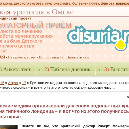
я мочи, детского энуреза, пиелонефрита, болезней почек, фимоза, варико
ка
я
урология в Омске
ицинский проект
УЛАТОРНЫЙ ПРИЁМ
листа по лечению
ойств мочеиспускания
я на базе Детского
нского центра
-ти"
АЯ
На приём к врачу
Вопрос онлайн
Написать нам
·
·
·
)
Анкета-тест
2)
Таблица-дневник
3)
Выслать
015
»
Август
»
17
» Британские медики организовали для своих подопытных к
ичного лондонца – и вот что из этого получилось для здоровья крыс…
17
нские медики организовали для своих подопытных к
ия типичного лондонца – и вот что из этого получилось
вья крыс…
Знаете ли вы, что британский доктор Роберт Мак-Кари