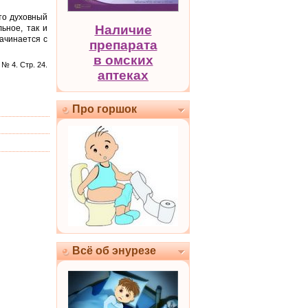
 то духовный
Наличие
ьное, так и
начинается с
препарата
в омских
№ 4. Стр. 24.
аптеках
Про горшок
Всё об энурезе