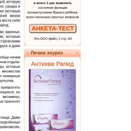
ой, которую
и всего 1 шаг выяснить
го сахара и
состояние функции
ии (которые
мочеиспускания Вашего ребёнка:
всей жизни
всего несколько простых вопросов
а вести себя
арод.
АНКЕТА-ТЕСТ
ки, варенье,
ми, которые
Это DOC-файл, 1 стр. А4
старческими
друга и даже
Лечим энурез
вообще ничем
ном отдыхе.
Антиква Рапид
ды, которые
т множество
 и нежирные
прогулка.
 превратить
ающиеся, по
 витамины,
ые приносят
в пищи. Даже
пределённых
равновесие,