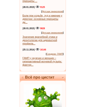
принципы ...
[
28.01.2015
]
9125
[
Детская гинекология
]
Боли при ходьбе, зуд и жжение у
девочки: основные принципы
ди...
[
28.01.2015
]
9828
[
Детская гинекология
]
Значение врачебной этики и
деонтологии для адекватной
профила...
[
25.11.2014
]
16146
[
Синдром: ГАМП
]
ГАМП у мужчин и женщин –
гиперактивный мочевой пузырь:
фактор...
Всё про цистит