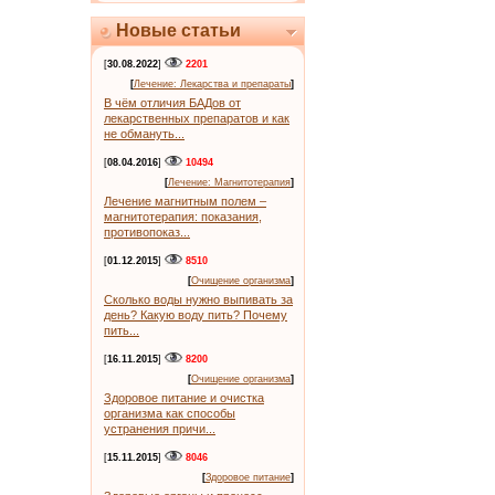
Новые статьи
[
30.08.2022
]
2201
[
Лечение: Лекарства и препараты
]
В чём отличия БАДов от
лекарственных препаратов и как
не обмануть...
[
08.04.2016
]
10494
[
Лечение: Магнитотерапия
]
Лечение магнитным полем –
магнитотерапия: показания,
противопоказ...
[
01.12.2015
]
8510
[
Очищение организма
]
Сколько воды нужно выпивать за
день? Какую воду пить? Почему
пить...
[
16.11.2015
]
8200
[
Очищение организма
]
Здоровое питание и очистка
организма как способы
устранения причи...
[
15.11.2015
]
8046
[
Здоровое питание
]