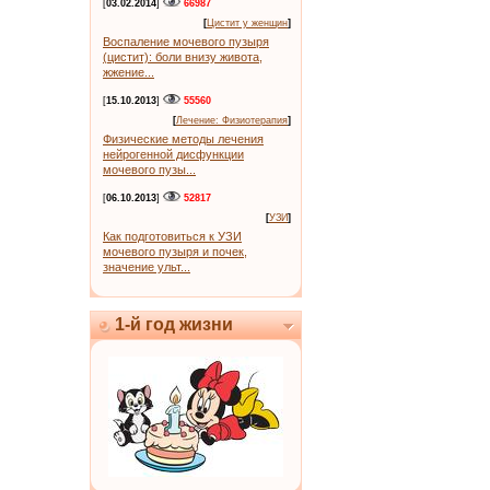
[
03.02.2014
]
66987
[
Цистит у женщин
]
Воспаление мочевого пузыря
(цистит): боли внизу живота,
жжение...
[
15.10.2013
]
55560
[
Лечение: Физиотерапия
]
Физические методы лечения
нейрогенной дисфункции
мочевого пузы...
[
06.10.2013
]
52817
[
УЗИ
]
Как подготовиться к УЗИ
мочевого пузыря и почек,
значение ульт...
1-й год жизни