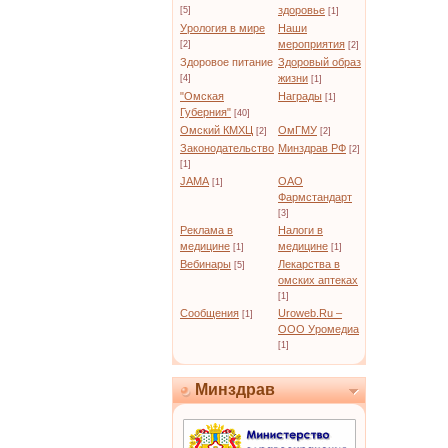
здоровье
[5]
[1]
Урология в мире
Наши
мероприятия
[2]
[2]
Здоровое питание
Здоровый образ
жизни
[4]
[1]
"Омская
Награды
[1]
Губерния"
[40]
Омский КМХЦ
ОмГМУ
[2]
[2]
Законодательство
Минздрав РФ
[2]
[1]
JAMA
ОАО
[1]
Фармстандарт
[3]
Реклама в
Налоги в
медицине
медицине
[1]
[1]
Вебинары
Лекарства в
[5]
омских аптеках
[1]
Сообщения
Uroweb.Ru –
[1]
ООО Уромедиа
[1]
Минздрав