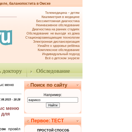
целе, баланопостита в Омске
Телемедицина – детям
Квалиметрия в медицине
Бессимптомная диагностика
Неинвазивное обследование
Диагностика на ранних стадиях
Обследование не выходя из дома
Стационарзамещающие технологии
Электронная диспансеризация
Узнайте о здоровье ребёнка
Комплексное обследование
Индивидуальный подход
Всё о детском энурезе
 доктору
Обследование
Поиск по сайту
рыс меню
Например:
.08.2015 - 18:28
рыс меню
 для
Первое: ТЕСТ
сон
провёл
ПРОСТОЙ СПОСОБ