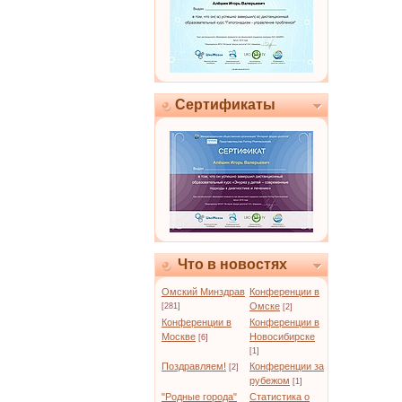
Сертификаты
Что в новостях
Омский Минздрав
Конференции в
Омске
[281]
[2]
Конференции в
Конференции в
Москве
Новосибирске
[6]
[1]
Поздравляем!
Конференции за
[2]
рубежом
[1]
"Родные города"
Статистика о