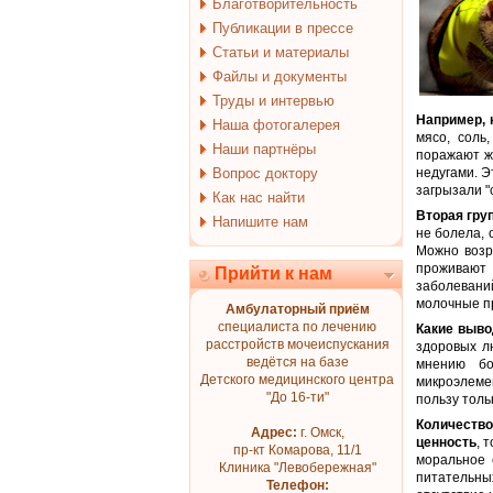
Благотворительность
Публикации в прессе
Статьи и материалы
Файлы и документы
Труды и интервью
Например, 
Наша фотогалерея
мясо, соль
Наши партнёры
поражают ж
Вопрос доктору
недугами. Э
загрызали "
Как нас найти
Вторая гру
Напишите нам
не болела, 
Можно возра
проживают 
Прийти к нам
заболевани
молочные пр
Амбулаторный приём
специалиста по лечению
Какие выво
расстройств мочеиспускания
здоровых л
ведётся на базе
мнению бо
Детского медицинского центра
микроэлеме
"До 16-ти"
пользу толь
Количеств
Адрес:
г. Омск,
ценность
, 
пр-кт Комарова, 11/1
моральное 
Клиника "Левобережная"
питательны
Телефон: