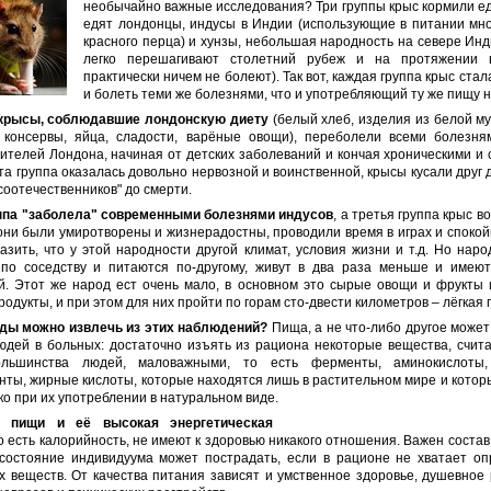
необычайно важные исследования? Три группы крыс кормили ед
едят лондонцы, индусы в Индии (использующие в питании мно
красного перца) и хунзы, небольшая народность на севере Инд
легко перешагивают столетний рубеж и на протяжении 
практически ничем не болеют). Так вот, каждая группа крыс стал
и болеть теми же болезнями, что и употребляющий ту же пищу н
крысы, соблюдавшие лондонскую диету
(белый хлеб, изделия из белой му
, консервы, яйца, сладости, варёные овощи), переболели всеми болезня
ителей Лондона, начиная от детских заболеваний и кончая хроническими и 
та группа оказалась довольно нервозной и воинственной, крысы кусали друг 
соотечественников" до смерти.
ппа "заболела" современными болезнями индусов
, а третья группа крыс 
они были умиротворены и жизнерадостны, проводили время в играх и спокой
зить, что у этой народности другой климат, условия жизни и т.д. Но наро
по соседству и питаются по-другому, живут в два раза меньше и имею
й. Этот же народ ест очень мало, в основном это сырые овощи и фрукты
одукты, и при этом для них пройти по горам сто-двести километров – лёгкая 
ды можно извлечь из этих наблюдений?
Пища, а не что-либо другое может
юдей в больных: достаточно изъять из рациона некоторые вещества, счит
льшинства людей, маловажными, то есть ферменты, аминокислоты,
нты, жирные кислоты, которые находятся лишь в растительном мире и котор
ко при их употреблении в натуральном виде.
о пищи и её высокая энергетическая
то есть калорийность, не имеют к здоровью никакого отношения. Важен соста
состояние индивидуума может пострадать, если в рационе не хватает о
х веществ. От качества питания зависят и умственное здоровье, душевное 