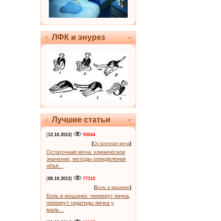
ЛФК и энурез
Лучшие статьи
[
13.10.2013
]
93044
[
Остаточная моча
]
Остаточная моча: клиническое
значение, методы определения
объё...
[
08.10.2013
]
77310
[
Боль в мошонке
]
Боль в мошонке: перекрут яичка,
перекрут гидатиды яичка у
маль...