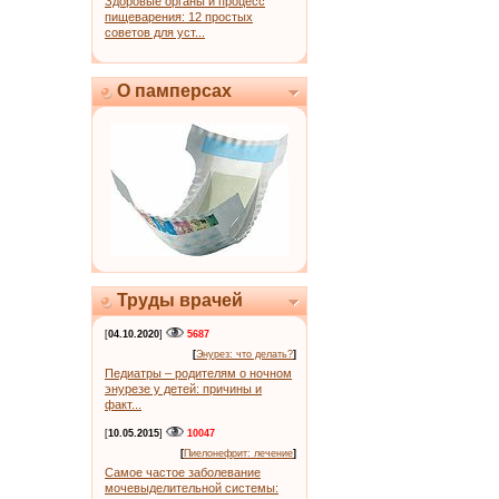
Здоровые органы и процесс
пищеварения: 12 простых
советов для уст...
О памперсах
Труды врачей
[
04.10.2020
]
5687
[
Энурез: что делать?
]
Педиатры – родителям о ночном
энурезе у детей: причины и
факт...
[
10.05.2015
]
10047
[
Пиелонефрит: лечение
]
Самое частое заболевание
мочевыделительной системы: