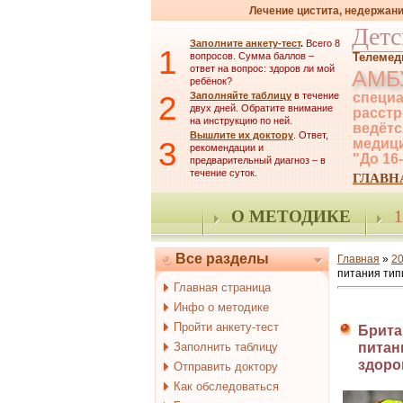
Лечение цистита, недержани
Детс
Заполните анкету-тест
.
Всего 8
1
вопросов. Сумма баллов –
Телемед
ответ на вопрос: здоров ли мой
АМБ
ребёнок?
2
Заполняйте таблицу
в течение
специа
двух дней. Обратите внимание
расстр
на инструкцию по ней.
ведётс
Вышлите их доктору
. Ответ,
3
медици
рекомендации и
"До 16
предварительный диагноз – в
течение суток.
ГЛАВН
О МЕТОДИКЕ
1
Все разделы
Главная
»
2
питания тип
Главная страница
Инфо о методике
Пройти анкету-тест
Брита
Заполнить таблицу
питан
здоро
Отправить доктору
Как обследоваться