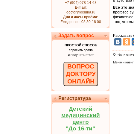
отсутствие 
+7 (904) 078-14-68
E-mail:
Всё это зн
doctor@disuria.ru
прогресс с
Дни и часы приёма:
физическое.
Ежедневно, 08:30-18:00
того, что м
Задать вопрос
Рассказать 
ПРОСТОЙ СПОСОБ
спросить врача
О чём и отку
и получить ответ
Меню и навиг
ВОПРОС
ДОКТОРУ
ОНЛАЙН
Регистратура
Детский
медицинский
центр
"До 16-ти"