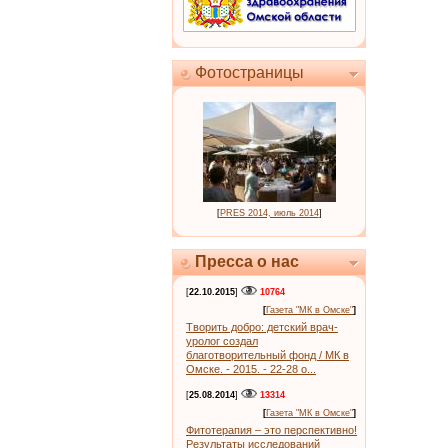
Фотостраницы
[
PRES 2014, июль 2014
]
Пресса о нас
[
22.10.2015
]
10764
[
Газета "МК в Омске"
]
Творить добро: детский врач-
уролог создал
благотворительный фонд / МК в
Омске. - 2015. - 22-28 о...
[
25.08.2014
]
13314
[
Газета "МК в Омске"
]
Фитотерапия – это перспективно!
Результаты исследований