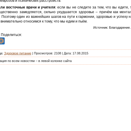
неврозов и психических расстройств.
али восточные врачи и учителя
: если вы не следите за тем, что вы едите,
ущественно замедляется, сильно ухудшается здоровье – причём как ментал
 Поэтому один из важнейших шагов на пути к гармонии, здоровью и успеху 
ы внимательно относимся к тому, что мы едим и пьём.
Источник: Благодарение. 
/ Поделиться:
да
:
Здоровое питание
|
Просмотров
: 2108 | Дата: 17.08.2015
ация по всем новостям – в левой колонке сайта