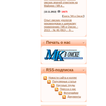
омских врачей отметили на
Майорке / МК в...
[
13.11.2013
]
10675
[
Газета "МК в Омске"
]
Опыт омских урологов
рекомендован к широкому
применению / МК в Омске. -
2013. - № 46 (861). - 6-...
Печать о нас
RSS-подписка
Новости сайта и коллег
Популярные статьи
Научные труды
Пресса о нас
Фотографии
Документы