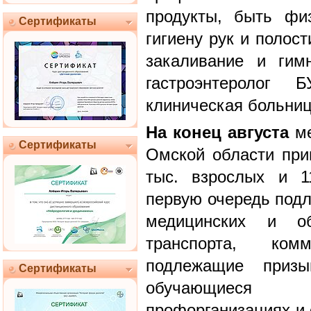
продукты, быть фи
Сертификаты
гигиену рук и полост
закаливание и гимн
гастроэнтеролог 
клиническая больниц
На конец августа
ме
Сертификаты
Омской области прив
тыс. взрослых и 1
первую очередь подл
медицинских и обр
транспорта, ком
подлежащие приз
Сертификаты
обучающиеся
профорганизациях и 