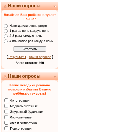
Наши опросы
Встаёт ли Ваш ребёнок в туалет
ночью?
Никогда или очень редко
1 раз за ночь каждую ночь
2-3 раза каждую ночь
4 или более раз каждую ночь
[
·
]
Результаты
Архив опросов
Всего ответов:
469
Наши опросы
Какие методики реально
помогли избавить Вашего
ребёнка от энуреза?
Фитотерапия
Медикаментозные
Энурезный будильник
Физиолечение
ЛФК и гимнастика
Психотерапия