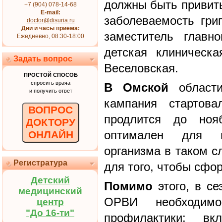
должны быть привиты
+7 (904) 078-14-68
E-mail:
заболеваемость гри
doctor@disuria.ru
Дни и часы приёма:
заместитель главн
Ежедневно, 08:30-18:00
детская клиничес
Задать вопрос
Веселовская.
ПРОСТОЙ СПОСОБ
спросить врача
В Омской
области
и получить ответ
кампания стартов
ВОПРОС
продлится до ноя
ДОКТОРУ
оптимален для и
ОНЛАЙН
организма в таком с
Регистратура
для того, чтобы сфо
Детский
Помимо
этого, в се
медицинский
ОРВИ необходим
центр
"До 16-ти"
профилактики: в