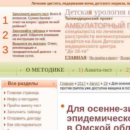
Лечение цистита, недержания мочи, детского энуреза, 
Детска
я
урология 
Заполните анкету-тест
.
Всего 8
1
вопросов. Сумма баллов –
Телемедицинский проект
ответ на вопрос: здоров ли мой
АМБУЛАТОРНЫЙ 
ребёнок?
2
Заполняйте таблицу
в течение
специалиста по лечению
двух дней. Обратите внимание
расстройств мочеиспускан
на инструкцию по ней.
ведётся на базе Детского
Вышлите их доктору
. Ответ,
3
медицинского центра
рекомендации и
"До 16-ти"
предварительный диагноз – в
течение суток.
ГЛАВНАЯ
На приём к врачу
Вопр
·
·
О МЕТОДИКЕ
1)
Анкета-тест
2
Все разделы
Главная
»
2017
»
Август
»
29
» Для осенне
против гриппа уже доступна вакцина в г
Главная страница
Инфо о методике
Пройти анкету-тест
Для осенне-з
Заполнить таблицу
эпидемическо
Отправить доктору
Как обследоваться
в Омской обл