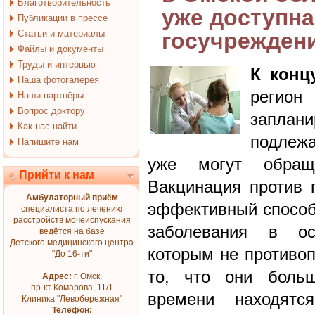
Благотворительность
уже доступна
Публикации в прессе
Статьи и материалы
госучрежден
Файлы и документы
Труды и интервью
К конц
Наша фотогалерея
регион
Наши партнёры
Вопрос доктору
заплан
Как нас найти
подлеж
Напишите нам
уже могут обращ
Прийти к нам
Вакцинация против 
Амбулаторный приём
эффективный способ 
специалиста по лечению
расстройств мочеиспускания
заболевания в осе
ведётся на базе
Детского медицинского центра
которым не противоп
"До 16-ти"
то, что они больш
Адрес:
г. Омск,
пр-кт Комарова, 11/1
времени находятс
Клиника "Левобережная"
Телефон: