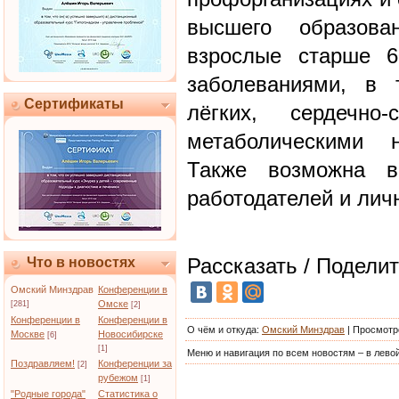
высшего образова
взрослые старше 6
заболеваниями, в 
Сертификаты
лёгких, сердечно-
метаболическими 
Также возможна в
работодателей и лич
Рассказать / Поделит
Что в новостях
Омский Минздрав
Конференции в
Омске
[281]
[2]
Конференции в
Конференции в
О чём и откуда
:
Омский Минздрав
|
Просмотр
Москве
Новосибирске
[6]
[1]
Меню и навигация по всем новостям – в левой
Поздравляем!
Конференции за
[2]
рубежом
[1]
"Родные города"
Статистика о