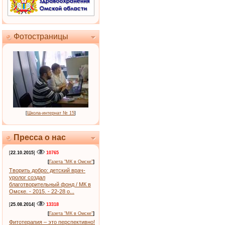
Фотостраницы
[
Школа-интернат № 15
]
Пресса о нас
[
22.10.2015
]
10765
[
Газета "МК в Омске"
]
Творить добро: детский врач-
уролог создал
благотворительный фонд / МК в
Омске. - 2015. - 22-28 о...
[
25.08.2014
]
13318
[
Газета "МК в Омске"
]
Фитотерапия – это перспективно!