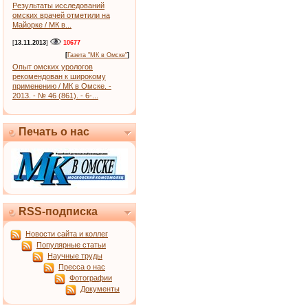
Результаты исследований
омских врачей отметили на
Майорке / МК в...
[
13.11.2013
]
10677
[
Газета "МК в Омске"
]
Опыт омских урологов
рекомендован к широкому
применению / МК в Омске. -
2013. - № 46 (861). - 6-...
Печать о нас
RSS-подписка
Новости сайта и коллег
Популярные статьи
Научные труды
Пресса о нас
Фотографии
Документы