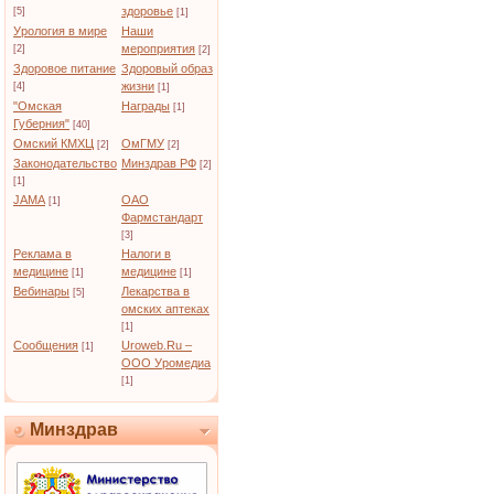
здоровье
[5]
[1]
Урология в мире
Наши
мероприятия
[2]
[2]
Здоровое питание
Здоровый образ
жизни
[4]
[1]
"Омская
Награды
[1]
Губерния"
[40]
Омский КМХЦ
ОмГМУ
[2]
[2]
Законодательство
Минздрав РФ
[2]
[1]
JAMA
ОАО
[1]
Фармстандарт
[3]
Реклама в
Налоги в
медицине
медицине
[1]
[1]
Вебинары
Лекарства в
[5]
омских аптеках
[1]
Сообщения
Uroweb.Ru –
[1]
ООО Уромедиа
[1]
Минздрав