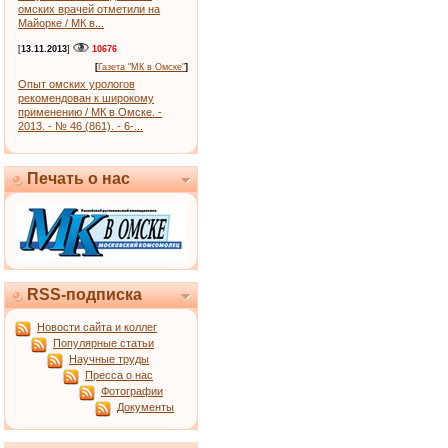
омских врачей отметили на
Майорке / МК в...
[
13.11.2013
]
10676
[
Газета "МК в Омске"
]
Опыт омских урологов
рекомендован к широкому
применению / МК в Омске. -
2013. - № 46 (861). - 6-...
Печать о нас
RSS-подписка
Новости сайта и коллег
Популярные статьи
Научные труды
Пресса о нас
Фотографии
Документы