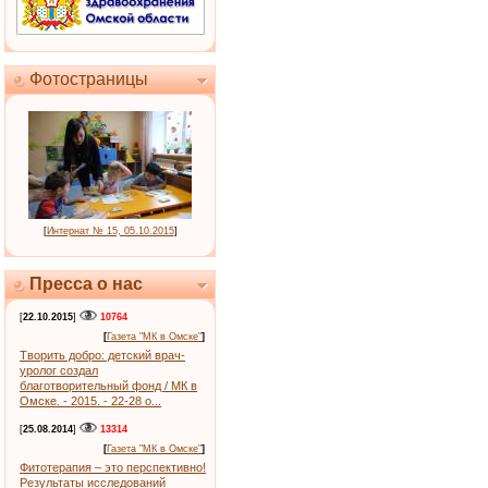
Фотостраницы
[
Интернат № 15, 05.10.2015
]
Пресса о нас
[
22.10.2015
]
10764
[
Газета "МК в Омске"
]
Творить добро: детский врач-
уролог создал
благотворительный фонд / МК в
Омске. - 2015. - 22-28 о...
[
25.08.2014
]
13314
[
Газета "МК в Омске"
]
Фитотерапия – это перспективно!
Результаты исследований