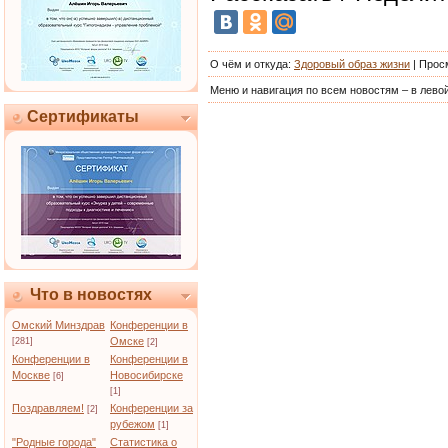
О чём и откуда
:
Здоровый образ жизни
|
Прос
Меню и навигация по всем новостям – в левой
Сертификаты
Что в новостях
Омский Минздрав
Конференции в
Омске
[281]
[2]
Конференции в
Конференции в
Москве
Новосибирске
[6]
[1]
Поздравляем!
Конференции за
[2]
рубежом
[1]
"Родные города"
Статистика о