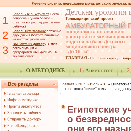
Лечение цистита, недержания мочи, детского энуреза, 
Детска
я
урология 
Заполните анкету-тест
.
Всего 8
1
вопросов. Сумма баллов –
Телемедицинский проект
ответ на вопрос: здоров ли мой
АМБУЛАТОРНЫЙ 
ребёнок?
2
Заполняйте таблицу
в течение
специалиста по лечению
двух дней. Обратите внимание
расстройств мочеиспускан
на инструкцию по ней.
ведётся на базе Детского
Вышлите их доктору
. Ответ,
3
медицинского центра
рекомендации и
"До 16-ти"
предварительный диагноз – в
течение суток.
ГЛАВНАЯ
На приём к врачу
Вопр
·
·
О МЕТОДИКЕ
1)
Анкета-тест
2
Все разделы
Главная
»
2015
»
Июль
»
31
» Египетские 
его называют "шиши": кальян приводит к 
Главная страница
Инфо о методике
Пройти анкету-тест
Египетские 
Заполнить таблицу
о безвреднос
Отправить доктору
Как обследоваться
они его назы