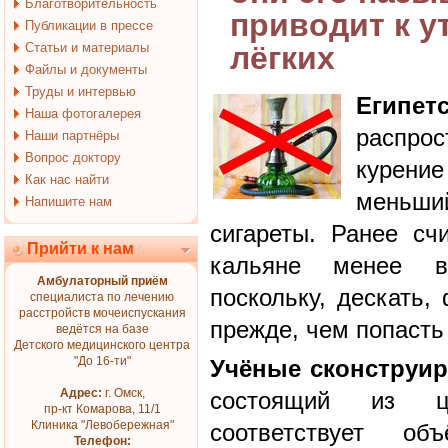
Благотворительность
приводит к у
Публикации в прессе
Статьи и материалы
лёгких
Файлы и документы
Труды и интервью
Египе
Наша фотогалерея
распрос
Наши партнёры
Вопрос доктору
курени
Как нас найти
меньший
Напишите нам
сигареты. Ранее сч
Прийти к нам
кальяне менее вр
Амбулаторный приём
поскольку, дескать,
специалиста по лечению
расстройств мочеиспускания
прежде, чем попасть
ведётся на базе
Детского медицинского центра
"До 16-ти"
Учёные сконструи
Адрес:
г. Омск,
состоящий из ци
пр-кт Комарова, 11/1
Клиника "Левобережная"
соответствует о
Телефон: