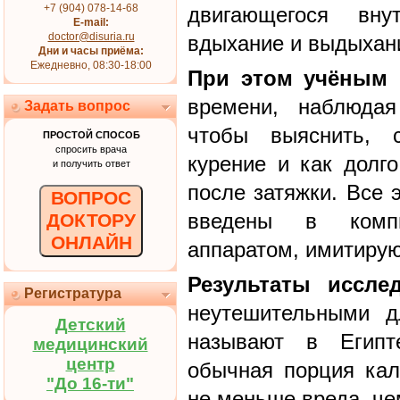
+7 (904) 078-14-68
двигающегося вну
E-mail:
doctor@disuria.ru
вдыхание и выдыхан
Дни и часы приёма:
Ежедневно, 08:30-18:00
При этом учёным 
времени, наблюдая
Задать вопрос
чтобы выяснить, 
ПРОСТОЙ СПОСОБ
спросить врача
курение и как долг
и получить ответ
после затяжки. Все 
ВОПРОС
введены в компь
ДОКТОРУ
ОНЛАЙН
аппаратом, имитиру
Результаты иссле
Регистратура
неутешительными д
Детский
называют в Египт
медицинский
центр
обычная порция каль
"До 16-ти"
не меньше вреда, чем