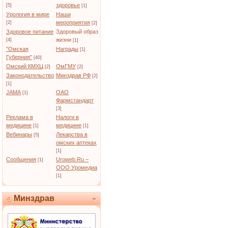
здоровье
[5]
[1]
Урология в мире
Наши
мероприятия
[2]
[2]
Здоровое питание
Здоровый образ
жизни
[4]
[1]
"Омская
Награды
[1]
Губерния"
[40]
Омский КМХЦ
ОмГМУ
[2]
[2]
Законодательство
Минздрав РФ
[2]
[1]
JAMA
ОАО
[1]
Фармстандарт
[3]
Реклама в
Налоги в
медицине
медицине
[1]
[1]
Вебинары
Лекарства в
[5]
омских аптеках
[1]
Сообщения
Uroweb.Ru –
[1]
ООО Уромедиа
[1]
Минздрав