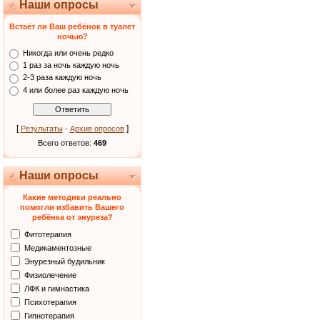
Наши опросы
Встаёт ли Ваш ребёнок в туалет
ночью?
Никогда или очень редко
1 раз за ночь каждую ночь
2-3 раза каждую ночь
4 или более раз каждую ночь
[
·
]
Результаты
Архив опросов
Всего ответов:
469
Наши опросы
Какие методики реально
помогли избавить Вашего
ребёнка от энуреза?
Фитотерапия
Медикаментозные
Энурезный будильник
Физиолечение
ЛФК и гимнастика
Психотерапия
Гипнотерапия