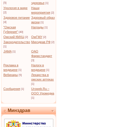
здоровье
[5]
[1]
Урология в мире
Наши
мероприятия
[2]
[2]
Здоровое питание
Здоровый образ
жизни
[4]
[1]
"Омская
Награды
[1]
Губерния"
[40]
Омский КМХЦ
ОмГМУ
[2]
[2]
Законодательство
Минздрав РФ
[2]
[1]
JAMA
ОАО
[1]
Фармстандарт
[3]
Реклама в
Налоги в
медицине
медицине
[1]
[1]
Вебинары
Лекарства в
[5]
омских аптеках
[1]
Сообщения
Uroweb.Ru –
[1]
ООО Уромедиа
[1]
Минздрав