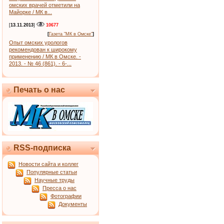
омских врачей отметили на
Майорке / МК в...
[
13.11.2013
]
10677
[
Газета "МК в Омске"
]
Опыт омских урологов
рекомендован к широкому
применению / МК в Омске. -
2013. - № 46 (861). - 6-...
Печать о нас
RSS-подписка
Новости сайта и коллег
Популярные статьи
Научные труды
Пресса о нас
Фотографии
Документы