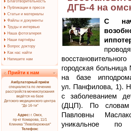
Благотворительность
ДГБ-4 на ом
Публикации в прессе
Статьи и материалы
С на
Файлы и документы
Труды и интервью
возо
Наша фотогалерея
иппоте
Наши партнёры
Вопрос доктору
провод
Как нас найти
восстановительно
Напишите нам
городская больница 
Прийти к нам
на базе ипподром
Амбулаторный приём
ул. Панфилова, 1). 
специалиста по лечению
расстройств мочеиспускания
с заболеванием де
ведётся на базе
Детского медицинского центра
(ДЦП). По словам
"До 16-ти"
Павловны Маслак
Адрес:
г. Омск,
пр-кт Комарова, 11/1
уникальное по 
Клиника "Левобережная"
Телефон: