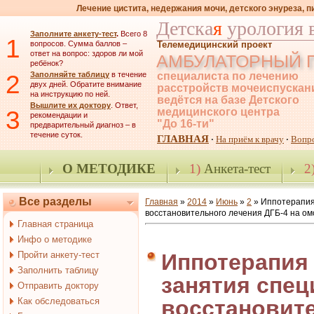
Лечение цистита, недержания мочи, детского энуреза, 
Детска
я
урология 
Заполните анкету-тест
.
Всего 8
1
вопросов. Сумма баллов –
Телемедицинский проект
ответ на вопрос: здоров ли мой
АМБУЛАТОРНЫЙ 
ребёнок?
2
Заполняйте таблицу
в течение
специалиста по лечению
двух дней. Обратите внимание
расстройств мочеиспускан
на инструкцию по ней.
ведётся на базе Детского
Вышлите их доктору
. Ответ,
3
медицинского центра
рекомендации и
"До 16-ти"
предварительный диагноз – в
течение суток.
ГЛАВНАЯ
На приём к врачу
Вопр
·
·
О МЕТОДИКЕ
1)
Анкета-тест
2
Все разделы
Главная
»
2014
»
Июнь
»
2
» Иппотерапия
восстановительного лечения ДГБ-4 на о
Главная страница
Инфо о методике
Пройти анкету-тест
Иппотерапия
Заполнить таблицу
занятия спец
Отправить доктору
Как обследоваться
восстановит