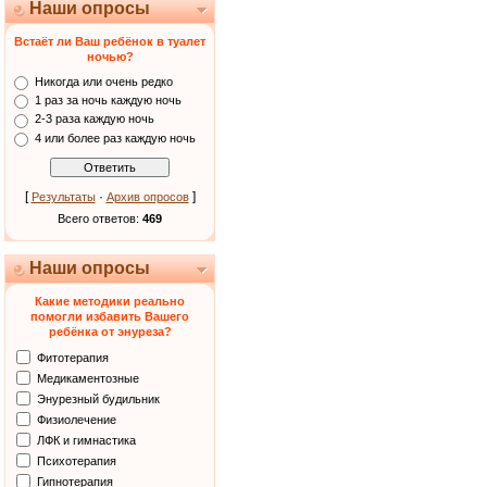
Наши опросы
Встаёт ли Ваш ребёнок в туалет
ночью?
Никогда или очень редко
1 раз за ночь каждую ночь
2-3 раза каждую ночь
4 или более раз каждую ночь
[
·
]
Результаты
Архив опросов
Всего ответов:
469
Наши опросы
Какие методики реально
помогли избавить Вашего
ребёнка от энуреза?
Фитотерапия
Медикаментозные
Энурезный будильник
Физиолечение
ЛФК и гимнастика
Психотерапия
Гипнотерапия