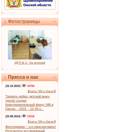
Фотостраницы
[
ДГП № 5 - На лечении
]
Пресса о нас
[
22.10.2015
]
10765
[
Газета "МК в Омске"
]
Творить добро: детский врач-
уролог создал
благотворительный фонд / МК в
Омске. - 2015. - 22-28 о...
[
25.08.2014
]
13316
[
Газета "МК в Омске"
]
Фитотерапия – это перспективно!
Результаты исследований