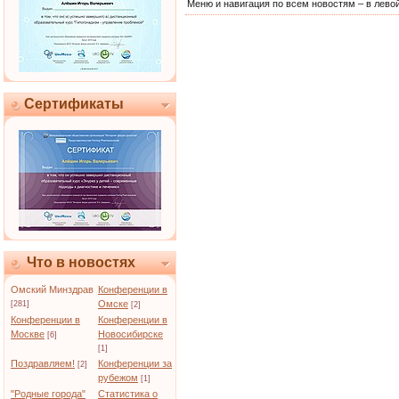
Меню и навигация по всем новостям – в левой
Сертификаты
Что в новостях
Омский Минздрав
Конференции в
Омске
[281]
[2]
Конференции в
Конференции в
Москве
Новосибирске
[6]
[1]
Поздравляем!
Конференции за
[2]
рубежом
[1]
"Родные города"
Статистика о