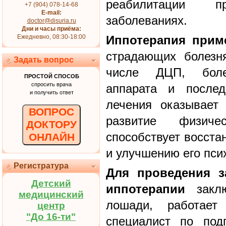
реабилитации 
+7 (904) 078-14-68
E-mail:
заболеваниях.
doctor@disuria.ru
Дни и часы приёма:
Ежедневно, 08:30-18:00
Иппотерапия прим
страдающих болезн
Задать вопрос
числе ДЦП, болез
ПРОСТОЙ СПОСОБ
спросить врача
аппарата и послед
и получить ответ
лечения оказывает 
ВОПРОС
развитие физиче
ДОКТОРУ
способствует восст
ОНЛАЙН
и улучшению его пси
Регистратура
Для проведения з
Детский
иппотерапии
заклю
медицинский
лошади, работает
центр
"До 16-ти"
специалист по под