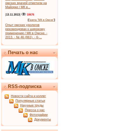
омских врачей отметили на
Майорке / МК в...
[
13.11.2013
]
10676
[
Газета "МК в Омске"
]
Опыт омских урологов
рекомендован к широкому
применению / МК в Омске. -
2013. - № 46 (861). - 6-...
Печать о нас
RSS-подписка
Новости сайта и коллег
Популярные статьи
Научные труды
Пресса о нас
Фотографии
Документы