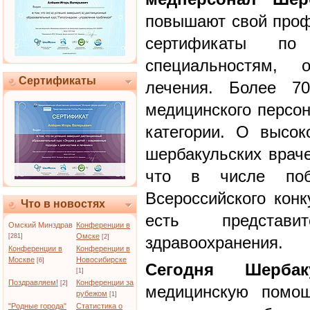
повышают свой проф
сертификаты по 
специальностям, 
Сертификаты
лечения. Более 7
медицинского персо
категории. О высо
шербакульских враче
что в числе побе
Всероссийского конк
Что в новостях
есть представи
Омский Минздрав
Конференции в
Омске
[281]
[2]
здравоохранения.
Конференции в
Конференции в
Москве
Новосибирске
[6]
Сегодня Шерба
[1]
Поздравляем!
Конференции за
[2]
медицинскую помощ
рубежом
[1]
"Родные города"
Статистика о