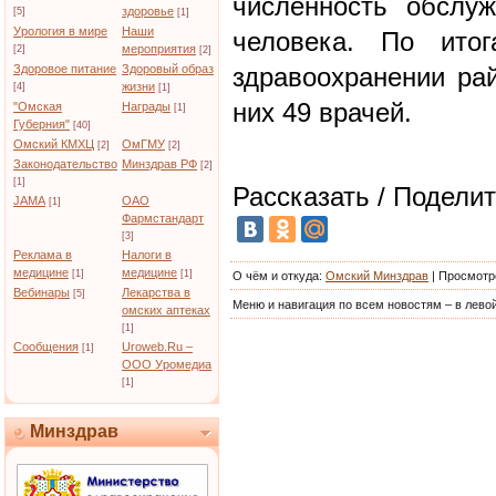
численность обслу
здоровье
[5]
[1]
Урология в мире
Наши
человека. По ито
мероприятия
[2]
[2]
Здоровое питание
Здоровый образ
здравоохранении рай
жизни
[4]
[1]
них 49 врачей.
"Омская
Награды
[1]
Губерния"
[40]
Омский КМХЦ
ОмГМУ
[2]
[2]
Законодательство
Минздрав РФ
[2]
[1]
Рассказать / Поделит
JAMA
ОАО
[1]
Фармстандарт
[3]
Реклама в
Налоги в
медицине
медицине
[1]
[1]
О чём и откуда
:
Омский Минздрав
|
Просмотр
Вебинары
Лекарства в
[5]
Меню и навигация по всем новостям – в левой
омских аптеках
[1]
Сообщения
Uroweb.Ru –
[1]
ООО Уромедиа
[1]
Минздрав