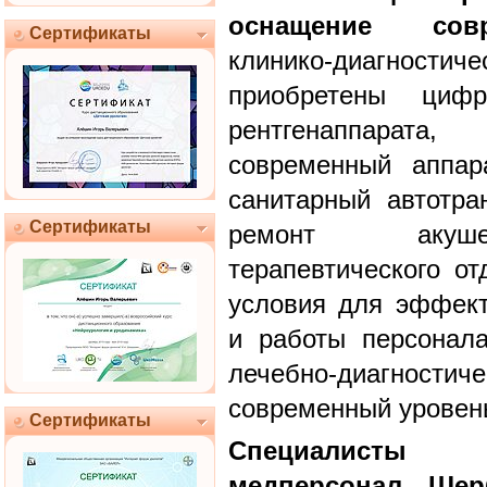
оснащение сов
Сертификаты
клинико-диагно
приобретены циф
рентгенаппарата
современный аппар
санитарный автотра
Сертификаты
ремонт акушерс
терапевтического от
условия для эффект
и работы персонала
лечебно-диагност
современный уровен
Сертификаты
Специалис
медперсонал Шер