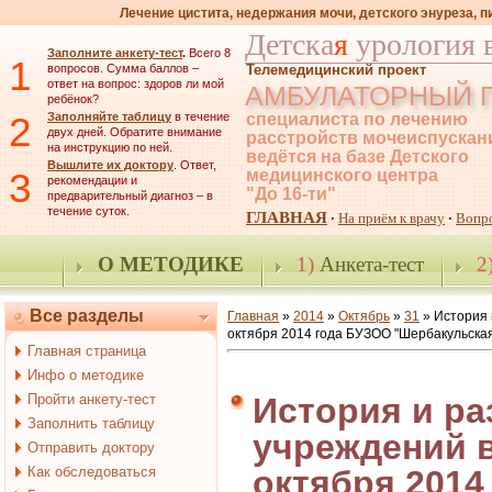
Лечение цистита, недержания мочи, детского энуреза, 
Детска
я
урология 
Заполните анкету-тест
.
Всего 8
1
вопросов. Сумма баллов –
Телемедицинский проект
ответ на вопрос: здоров ли мой
АМБУЛАТОРНЫЙ 
ребёнок?
2
Заполняйте таблицу
в течение
специалиста по лечению
двух дней. Обратите внимание
расстройств мочеиспускан
на инструкцию по ней.
ведётся на базе Детского
Вышлите их доктору
. Ответ,
3
медицинского центра
рекомендации и
"До 16-ти"
предварительный диагноз – в
течение суток.
ГЛАВНАЯ
На приём к врачу
Вопр
·
·
О МЕТОДИКЕ
1)
Анкета-тест
2
Все разделы
Главная
»
2014
»
Октябрь
»
31
» История 
октября 2014 года БУЗОО "Шербакульска
Главная страница
Инфо о методике
Пройти анкету-тест
История и ра
Заполнить таблицу
учреждений в
Отправить доктору
Как обследоваться
октября 2014