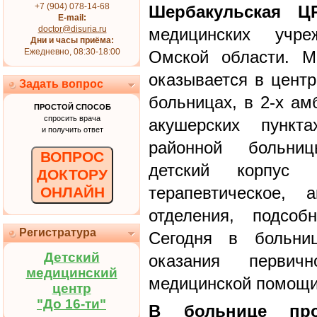
+7 (904) 078-14-68
Шербакульская Ц
E-mail:
doctor@disuria.ru
медицинских учре
Дни и часы приёма:
Ежедневно, 08:30-18:00
Омской области. М
оказывается в центр
Задать вопрос
больницах, в 2-х ам
ПРОСТОЙ СПОСОБ
спросить врача
акушерских пункт
и получить ответ
районной больниц
ВОПРОС
детский корпус 
ДОКТОРУ
терапевтическое, 
ОНЛАЙН
отделения, подсоб
Регистратура
Сегодня в больни
Детский
оказания первич
медицинский
медицинской помощи
центр
"До 16-ти"
В больнице про