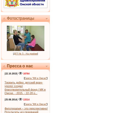
Фотостраницы
[
ДГП № 5 - На приёме
]
Пресса о нас
[
22.10.2015
]
10764
[
Газета "МК в Омске"
]
Творить добро: детский врач-
уролог создал
благотворительный фонд / МК в
Омске. - 2015. - 22-28 о...
[
25.08.2014
]
13314
[
Газета "МК в Омске"
]
Фитотерапия – это перспективно!
Результаты исследований