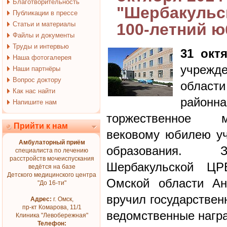
Благотворительность
"Шербакульс
Публикации в прессе
Статьи и материалы
100-летний 
Файлы и документы
Труды и интервью
31 окт
Наша фотогалерея
учрежд
Наши партнёры
Вопрос доктору
области
Как нас найти
район
Напишите нам
торжественное м
Прийти к нам
вековому юбилею уч
Амбулаторный приём
образования. З
специалиста по лечению
расстройств мочеиспускания
Шербакульской ЦР
ведётся на базе
Детского медицинского центра
Омской области Ан
"До 16-ти"
вручил государствен
Адрес:
г. Омск,
пр-кт Комарова, 11/1
ведомственные нагр
Клиника "Левобережная"
Телефон: