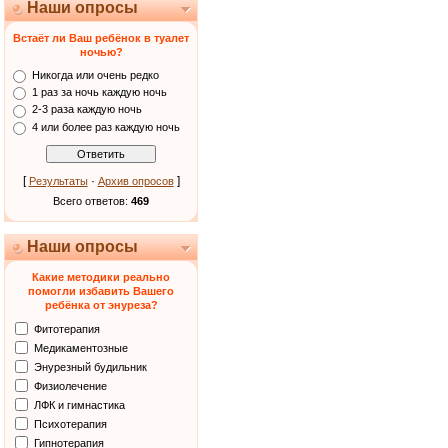
Наши опросы
Встаёт ли Ваш ребёнок в туалет
ночью?
Никогда или очень редко
1 раз за ночь каждую ночь
2-3 раза каждую ночь
4 или более раз каждую ночь
[
·
]
Результаты
Архив опросов
Всего ответов:
469
Наши опросы
Какие методики реально
помогли избавить Вашего
ребёнка от энуреза?
Фитотерапия
Медикаментозные
Энурезный будильник
Физиолечение
ЛФК и гимнастика
Психотерапия
Гипнотерапия