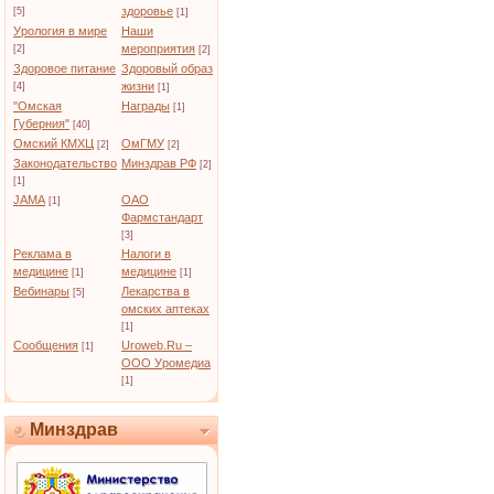
здоровье
[5]
[1]
Урология в мире
Наши
мероприятия
[2]
[2]
Здоровое питание
Здоровый образ
жизни
[4]
[1]
"Омская
Награды
[1]
Губерния"
[40]
Омский КМХЦ
ОмГМУ
[2]
[2]
Законодательство
Минздрав РФ
[2]
[1]
JAMA
ОАО
[1]
Фармстандарт
[3]
Реклама в
Налоги в
медицине
медицине
[1]
[1]
Вебинары
Лекарства в
[5]
омских аптеках
[1]
Сообщения
Uroweb.Ru –
[1]
ООО Уромедиа
[1]
Минздрав