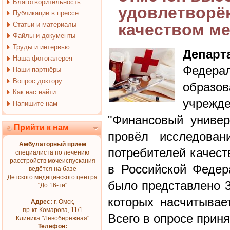
Благотворительность
удовлетворё
Публикации в прессе
Статьи и материалы
качеством м
Файлы и документы
Труды и интервью
Депа
Наша фотогалерея
Федера
Наши партнёры
Вопрос доктору
образ
Как нас найти
учрежд
Напишите нам
"Финансовый универ
Прийти к нам
провёл исследован
Амбулаторный приём
потребителей качест
специалиста по лечению
расстройств мочеиспускания
в Российской Федер
ведётся на базе
Детского медицинского центра
было представлено 3
"До 16-ти"
которых насчитывае
Адрес:
г. Омск,
пр-кт Комарова, 11/1
Всего в опросе приня
Клиника "Левобережная"
Телефон: