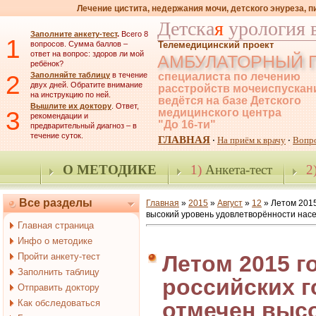
Лечение цистита, недержания мочи, детского энуреза, 
Детска
я
урология 
Заполните анкету-тест
.
Всего 8
1
вопросов. Сумма баллов –
Телемедицинский проект
ответ на вопрос: здоров ли мой
АМБУЛАТОРНЫЙ 
ребёнок?
2
Заполняйте таблицу
в течение
специалиста по лечению
двух дней. Обратите внимание
расстройств мочеиспускан
на инструкцию по ней.
ведётся на базе Детского
Вышлите их доктору
. Ответ,
3
медицинского центра
рекомендации и
"До 16-ти"
предварительный диагноз – в
течение суток.
ГЛАВНАЯ
На приём к врачу
Вопр
·
·
О МЕТОДИКЕ
1)
Анкета-тест
2
Все разделы
Главная
»
2015
»
Август
»
12
» Летом 2015
высокий уровень удовлетворённости нас
Главная страница
Инфо о методике
Пройти анкету-тест
Летом 2015 г
Заполнить таблицу
российских г
Отправить доктору
Как обследоваться
отмечен выс