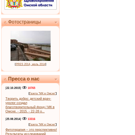
Фотостраницы
[
PRES 2014, июль 2014
]
Пресса о нас
[
22.10.2015
]
10765
[
Газета "МК в Омске"
]
Творить добро: детский врач-
уролог создал
благотворительный фонд / МК в
Омске. - 2015. - 22-28 о...
[
25.08.2014
]
13316
[
Газета "МК в Омске"
]
Фитотерапия – это перспективно!
Результаты исследований