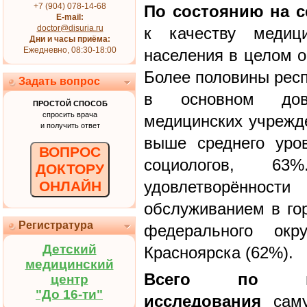
+7 (904) 078-14-68
По состоянию на с
E-mail:
doctor@disuria.ru
к качеству медици
Дни и часы приёма:
Ежедневно, 08:30-18:00
населения в целом о
Более половины респ
Задать вопрос
в основном дов
ПРОСТОЙ СПОСОБ
спросить врача
медицинских учрежде
и получить ответ
выше среднего уро
ВОПРОС
социологов, 
ДОКТОРУ
удовлетворённос
ОНЛАЙН
обслуживанием в го
Регистратура
федерального окр
Детский
Красноярска (62%).
медицинский
Всего по ит
центр
"До 16-ти"
исследования
саму