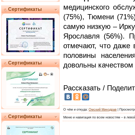
медицинского обслу
Сертификаты
(75%), Тюмени (71%
самую низкую – Ирку
Ярославля (56%). П
отмечают, что даже 
половины населени
Сертификаты
довольны качеством
Рассказать / Поделит
О чём и откуда
:
Омский Минздрав
|
Просмотр
Сертификаты
Меню и навигация по всем новостям – в левой