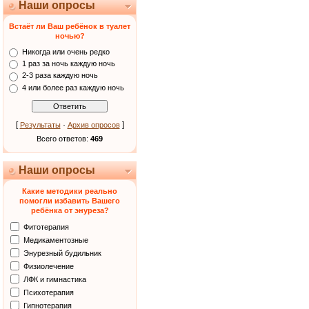
Наши опросы
Встаёт ли Ваш ребёнок в туалет
ночью?
Никогда или очень редко
1 раз за ночь каждую ночь
2-3 раза каждую ночь
4 или более раз каждую ночь
[
·
]
Результаты
Архив опросов
Всего ответов:
469
Наши опросы
Какие методики реально
помогли избавить Вашего
ребёнка от энуреза?
Фитотерапия
Медикаментозные
Энурезный будильник
Физиолечение
ЛФК и гимнастика
Психотерапия
Гипнотерапия