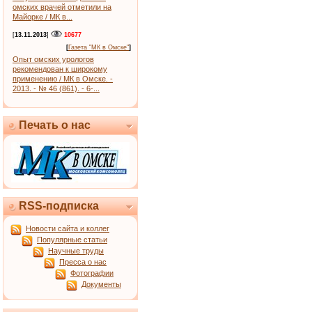
омских врачей отметили на
Майорке / МК в...
[
13.11.2013
]
10677
[
Газета "МК в Омске"
]
Опыт омских урологов
рекомендован к широкому
применению / МК в Омске. -
2013. - № 46 (861). - 6-...
Печать о нас
RSS-подписка
Новости сайта и коллег
Популярные статьи
Научные труды
Пресса о нас
Фотографии
Документы