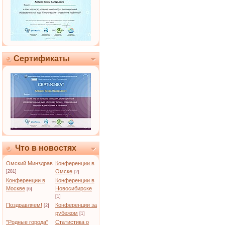
Сертификаты
Что в новостях
Омский Минздрав
Конференции в
Омске
[281]
[2]
Конференции в
Конференции в
Москве
Новосибирске
[6]
[1]
Поздравляем!
Конференции за
[2]
рубежом
[1]
"Родные города"
Статистика о