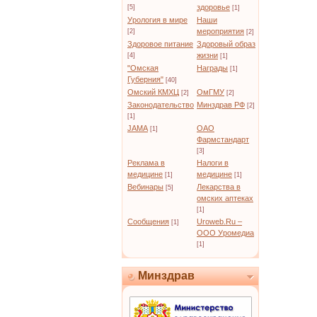
здоровье
[5]
[1]
Урология в мире
Наши
мероприятия
[2]
[2]
Здоровое питание
Здоровый образ
жизни
[4]
[1]
"Омская
Награды
[1]
Губерния"
[40]
Омский КМХЦ
ОмГМУ
[2]
[2]
Законодательство
Минздрав РФ
[2]
[1]
JAMA
ОАО
[1]
Фармстандарт
[3]
Реклама в
Налоги в
медицине
медицине
[1]
[1]
Вебинары
Лекарства в
[5]
омских аптеках
[1]
Сообщения
Uroweb.Ru –
[1]
ООО Уромедиа
[1]
Минздрав