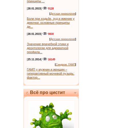
принципы ...
[
28.01.2015
]
9128
[
Детская гинекология
]
Боли при ходьбе, зуд и жжение у
девочки: основные принципы
ди...
[
28.01.2015
]
9830
[
Детская гинекология
]
Значение врачебной этики и
деонтологии для адекватной
профила...
[
25.11.2014
]
16149
[
Синдром: ГАМП
]
ГАМП у мужчин и женщин –
гиперактивный мочевой пузырь:
фактор...
Всё про цистит