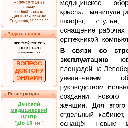
медицинское обору
+7 (904) 078-14-68
E-mail:
кресла, манипуляци
doctor@disuria.ru
Дни и часы приёма:
шкафы, стулья, 
Ежедневно, 08:30-18:00
оснащение рабочих 
Задать вопрос
оргтехникой: компью
ПРОСТОЙ СПОСОБ
спросить врача
В связи со стр
и получить ответ
эксплуатацию
нов
ВОПРОС
площадей на Левобер
ДОКТОРУ
увеличением обс
ОНЛАЙН
руководством боль
Регистратура
создании нового 
Детский
женщин. Для этого
медицинский
отдельный кабинет
центр
"До 16-ти"
оснащён новым ме