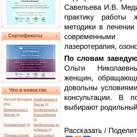
Савельева И.В. Меди
практику работы ж
методики в лечении 
современными а
Сертификаты
лазеротерапия, озон
По словам заведую
Ольги Николаевн
женщин, обращающи
довольны условиями
Что в новостях
консультации. В 
Омский Минздрав
Конференции в
Омске
[281]
[2]
выбирают родильный
Конференции в
Конференции в
Москве
Новосибирске
[6]
[1]
Поздравляем!
Конференции за
[2]
Рассказать / Поделит
рубежом
[1]
"Родные города"
Статистика о