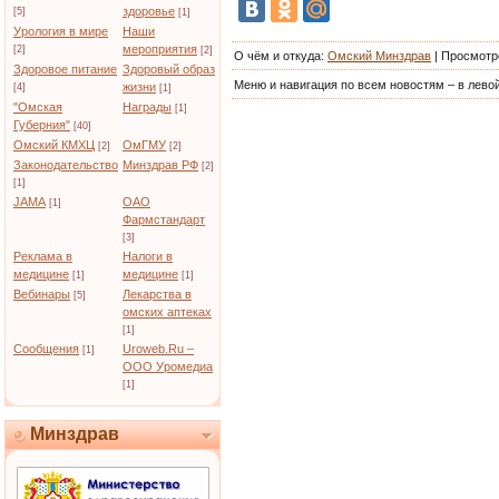
здоровье
[5]
[1]
Урология в мире
Наши
мероприятия
[2]
[2]
О чём и откуда
:
Омский Минздрав
|
Просмотр
Здоровое питание
Здоровый образ
Меню и навигация по всем новостям – в левой
жизни
[4]
[1]
"Омская
Награды
[1]
Губерния"
[40]
Омский КМХЦ
ОмГМУ
[2]
[2]
Законодательство
Минздрав РФ
[2]
[1]
JAMA
ОАО
[1]
Фармстандарт
[3]
Реклама в
Налоги в
медицине
медицине
[1]
[1]
Вебинары
Лекарства в
[5]
омских аптеках
[1]
Сообщения
Uroweb.Ru –
[1]
ООО Уромедиа
[1]
Минздрав