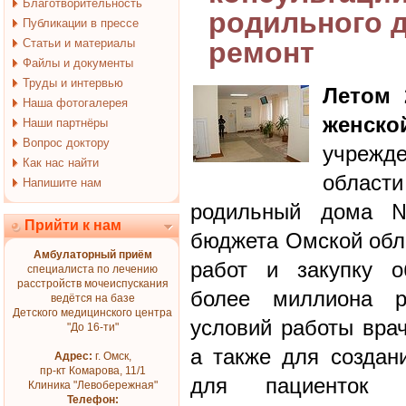
Благотворительность
родильного 
Публикации в прессе
Статьи и материалы
ремонт
Файлы и документы
Труды и интервью
Летом 
Наша фотогалерея
женско
Наши партнёры
Вопрос доктору
учрежд
Как нас найти
облас
Напишите нам
родильный дома 
Прийти к нам
бюджета Омской обл
Амбулаторный приём
работ и закупку о
специалиста по лечению
расстройств мочеиспускания
более миллиона р
ведётся на базе
Детского медицинского центра
условий работы врач
"До 16-ти"
а также для создан
Адрес:
г. Омск,
пр-кт Комарова, 11/1
для пациенток 
Клиника "Левобережная"
Телефон: