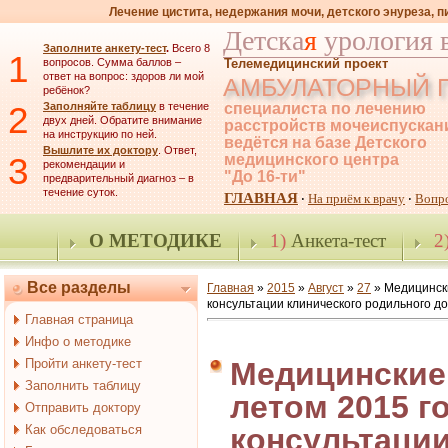
Лечение цистита, недержания мочи, детского энуреза, 
Детска
я
урология 
Заполните анкету-тест
.
Всего 8
1
вопросов. Сумма баллов –
Телемедицинский проект
ответ на вопрос: здоров ли мой
АМБУЛАТОРНЫЙ 
ребёнок?
2
Заполняйте таблицу
в течение
специалиста по лечению
двух дней. Обратите внимание
расстройств мочеиспускан
на инструкцию по ней.
ведётся на базе Детского
Вышлите их доктору
. Ответ,
3
медицинского центра
рекомендации и
"До 16-ти"
предварительный диагноз – в
течение суток.
ГЛАВНАЯ
На приём к врачу
Вопр
·
·
О МЕТОДИКЕ
1)
Анкета-тест
2
Все разделы
Главная
»
2015
»
Август
»
27
» Медицински
консультации клинического родильного д
Главная страница
Инфо о методике
Пройти анкету-тест
Медицинские
Заполнить таблицу
летом 2015 г
Отправить доктору
Как обследоваться
консультации