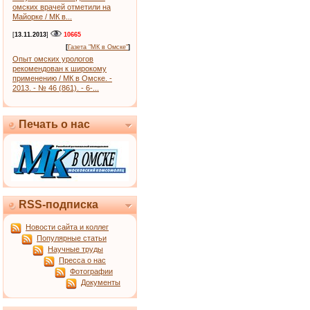
омских врачей отметили на
Майорке / МК в...
[
13.11.2013
]
10665
[
Газета "МК в Омске"
]
Опыт омских урологов
рекомендован к широкому
применению / МК в Омске. -
2013. - № 46 (861). - 6-...
Печать о нас
RSS-подписка
Новости сайта и коллег
Популярные статьи
Научные труды
Пресса о нас
Фотографии
Документы