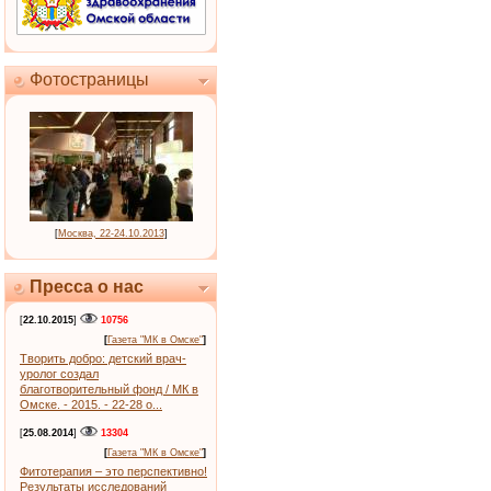
Фотостраницы
[
Москва, 22-24.10.2013
]
Пресса о нас
[
22.10.2015
]
10756
[
Газета "МК в Омске"
]
Творить добро: детский врач-
уролог создал
благотворительный фонд / МК в
Омске. - 2015. - 22-28 о...
[
25.08.2014
]
13304
[
Газета "МК в Омске"
]
Фитотерапия – это перспективно!
Результаты исследований