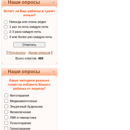
Наши опросы
Встаёт ли Ваш ребёнок в туалет
ночью?
Никогда или очень редко
1 раз за ночь каждую ночь
2-3 раза каждую ночь
4 или более раз каждую ночь
[
·
]
Результаты
Архив опросов
Всего ответов:
469
Наши опросы
Какие методики реально
помогли избавить Вашего
ребёнка от энуреза?
Фитотерапия
Медикаментозные
Энурезный будильник
Физиолечение
ЛФК и гимнастика
Психотерапия
Гипнотерапия