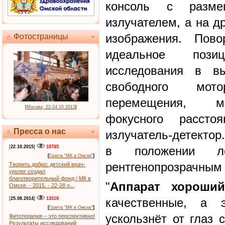
консоль с разм
излучателем, а на 
изображения. Пово
Фотостраницы
идеальное пози
исследования в вы
свободного мотор
перемещения, мо
[
Москва, 22-24.10.2013
]
фокусного расст
Пресса о нас
излучатель-детектор
[
22.10.2015
]
10765
в положении лё
[
Газета "МК в Омске"
]
рентгенопрозрачным 
Творить добро: детский врач-
уролог создал
благотворительный фонд / МК в
"
Аппарат хороший
Омске. - 2015. - 22-28 о...
[
25.08.2014
]
13318
качественные, а 
[
Газета "МК в Омске"
]
ускользнёт от глаз 
Фитотерапия – это перспективно!
Результаты исследований