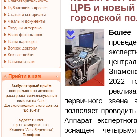
Благотворительность
ЦРБ и новый 
Публикации в прессе
Статьи и материалы
городской п
Файлы и документы
Труды и интервью
Более
Наша фотогалерея
провед
Наши партнёры
Вопрос доктору
экспер
Как нас найти
центра
Напишите нам
Знаменс
Прийти к нам
2022 г
Амбулаторный приём
реализ
специалиста по лечению
расстройств мочеиспускания
первичного звена 
ведётся на базе
Детского медицинского центра
позволяет проводить
"До 16-ти"
Аппарат экспертног
Адрес:
г. Омск,
пр-кт Комарова, 11/1
оснащён четырьм
Клиника "Левобережная"
Телефон: