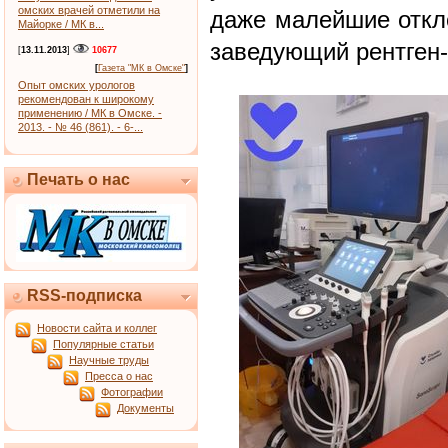
омских врачей отметили на
даже малейшие откло
Майорке / МК в...
заведующий рентген-
[
13.11.2013
]
10677
[
Газета "МК в Омске"
]
Опыт омских урологов
рекомендован к широкому
применению / МК в Омске. -
2013. - № 46 (861). - 6-...
Печать о нас
RSS-подписка
Новости сайта и коллег
Популярные статьи
Научные труды
Пресса о нас
Фотографии
Документы