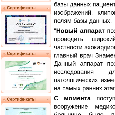
базы данных пациент
Сертификаты
изображений, клип
полям базы данных.
"
Новый аппарат
поз
проводить широки
частности эхокардио
Сертификаты
главный врач Знаме
Данный аппарат по
исследования 
патологических изме
на самых ранних этап
С момента
поступ
Сертификаты
вооружение медик
больнице было п