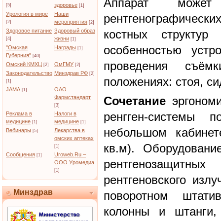
Аппарат може
здоровье
[5]
[1]
Урология в мире
Наши
рентгенографичес
мероприятия
[2]
[2]
Здоровое питание
Здоровый образ
костных структур
жизни
[4]
[1]
особенностью устр
"Омская
Награды
[1]
Губерния"
[40]
проведения съём
Омский КМХЦ
ОмГМУ
[2]
[2]
Законодательство
Минздрав РФ
[2]
положениях: стоя, си
[1]
JAMA
ОАО
[1]
Фармстандарт
Сочетание
эргономи
[3]
ренгген-системы 
Реклама в
Налоги в
медицине
медицине
[1]
[1]
небольшом кабинет
Вебинары
Лекарства в
[5]
омских аптеках
кв.м). Оборудовани
[1]
Сообщения
Uroweb.Ru –
[1]
рентгенозащитны
ООО Уромедиа
[1]
рентгеновского излу
Минздрав
поворотном штати
колонны и штанги,