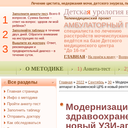
Лечение цистита, недержания мочи, детского энуреза, 
Детска
я
урология 
Заполните анкету-тест
.
Всего 8
1
вопросов. Сумма баллов –
Телемедицинский проект
ответ на вопрос: здоров ли мой
АМБУЛАТОРНЫЙ 
ребёнок?
2
Заполняйте таблицу
в течение
специалиста по лечению
двух дней. Обратите внимание
расстройств мочеиспускан
на инструкцию по ней.
ведётся на базе Детского
Вышлите их доктору
. Ответ,
3
медицинского центра
рекомендации и
"До 16-ти"
предварительный диагноз – в
течение суток.
ГЛАВНАЯ
На приём к врачу
Вопр
·
·
О МЕТОДИКЕ
1)
Анкета-тест
2
Все разделы
Главная
»
2022
»
Сентябрь
»
30
» Модерни
аппарат в Знаменской ЦРБ и новый рентг
Главная страница
Инфо о методике
Пройти анкету-тест
Модернизаци
Заполнить таблицу
здравоохране
Отправить доктору
Как обследоваться
новый УЗИ-а