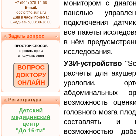
монитором с диаго
+7 (904) 078-14-68
E-mail:
панелью управле
doctor@disuria.ru
Дни и часы приёма:
подключения датчи
Ежедневно, 08:30-18:00
все пакеты исследов
Задать вопрос
в нём предусмотрен
ПРОСТОЙ СПОСОБ
исследования.
спросить врача
и получить ответ
УЗИ-устройство
"So
ВОПРОС
расчёты для акушерс
ДОКТОРУ
урологии, орто
ОНЛАЙН
абдоминальных ор
Регистратура
возможность оценки
Детский
головного мозга пло
медицинский
составлять и и
центр
"До 16-ти"
возможностью доба