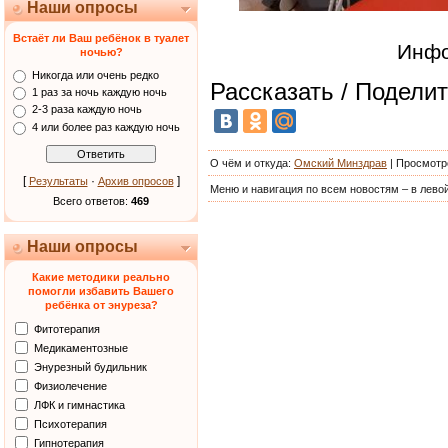
Наши опросы
Встаёт ли Ваш ребёнок в туалет
Инфо
ночью?
Никогда или очень редко
Рассказать / Поделит
1 раз за ночь каждую ночь
2-3 раза каждую ночь
4 или более раз каждую ночь
О чём и откуда
:
Омский Минздрав
|
Просмотр
[
·
]
Результаты
Архив опросов
Меню и навигация по всем новостям – в левой
Всего ответов:
469
Наши опросы
Какие методики реально
помогли избавить Вашего
ребёнка от энуреза?
Фитотерапия
Медикаментозные
Энурезный будильник
Физиолечение
ЛФК и гимнастика
Психотерапия
Гипнотерапия