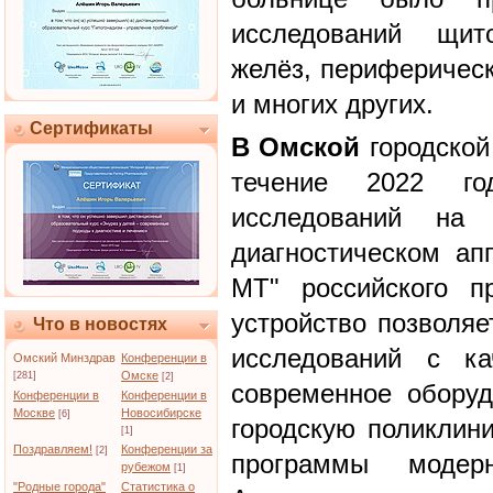
исследований щит
желёз, периферическ
и многих других.
Сертификаты
В Омской
городской
течение 2022 го
исследований на 
диагностическом ап
МТ" российского пр
устройство позволяе
Что в новостях
исследований с ка
Омский Минздрав
Конференции в
Омске
[281]
[2]
современное обору
Конференции в
Конференции в
Москве
Новосибирске
[6]
городскую поликлин
[1]
Поздравляем!
Конференции за
[2]
программы модерн
рубежом
[1]
"Родные города"
Статистика о