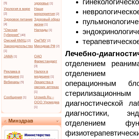
гинекологическо
здоровье
[5]
[1]
Урология в мире
Наши
неврологическо
мероприятия
[2]
[2]
Здоровое питание
Здоровый образ
пульмонологиче
жизни
[4]
[1]
эндокринологич
"Омская
Награды
[1]
Губерния"
[40]
терапевтическое
Омский КМХЦ
ОмГМУ
[2]
[2]
Законодательство
Минздрав РФ
[2]
[1]
Лечебно-диагности
JAMA
ОАО
[1]
Фармстандарт
отделением реаним
[3]
отделением анес
Реклама в
Налоги в
медицине
медицине
[1]
[1]
операционным бл
Вебинары
Лекарства в
[5]
омских аптеках
стерилизационны
[1]
Сообщения
Uroweb.Ru –
[1]
диагностической ла
ООО Уромедиа
[1]
диагностики, энд
Минздрав
отделением функ
физиотерапевтическ