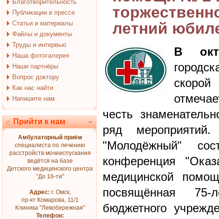
Благотворительность
торжественно
Публикации в прессе
Статьи и материалы
летний юбил
Файлы и документы
Труды и интервью
В окт
Наша фотогалерея
городс
Наши партнёры
Вопрос доктору
скорой
Как нас найти
отмеча
Напишите нам
честь знаменатель
Прийти к нам
ряд мероприятий
Амбулаторный приём
"Молодёжный" сост
специалиста по лечению
расстройств мочеиспускания
конференция "Оказ
ведётся на базе
Детского медицинского центра
медицинской помощ
"До 16-ти"
посвящённая 75-
Адрес:
г. Омск,
пр-кт Комарова, 11/1
бюджетного учрежд
Клиника "Левобережная"
Телефон: