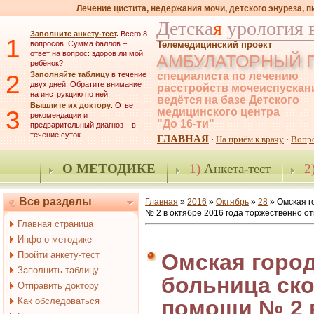
Лечение цистита, недержания мочи, детского энуреза, 
Детска
я
урология 
Заполните анкету-тест
.
Всего 8
1
вопросов. Сумма баллов –
Телемедицинский проект
ответ на вопрос: здоров ли мой
АМБУЛАТОРНЫЙ 
ребёнок?
2
Заполняйте таблицу
в течение
специалиста по лечению
двух дней. Обратите внимание
расстройств мочеиспускан
на инструкцию по ней.
ведётся на базе Детского
Вышлите их доктору
. Ответ,
3
медицинского центра
рекомендации и
"До 16-ти"
предварительный диагноз – в
течение суток.
ГЛАВНАЯ
На приём к врачу
Вопр
·
·
О МЕТОДИКЕ
1)
Анкета-тест
2
Все разделы
Главная
»
2016
»
Октябрь
»
28
» Омская г
№ 2 в октябре 2016 года торжественно о
Главная страница
Инфо о методике
Пройти анкету-тест
Омская город
Заполнить таблицу
больница ск
Отправить доктору
Как обследоваться
помощи № 2 в