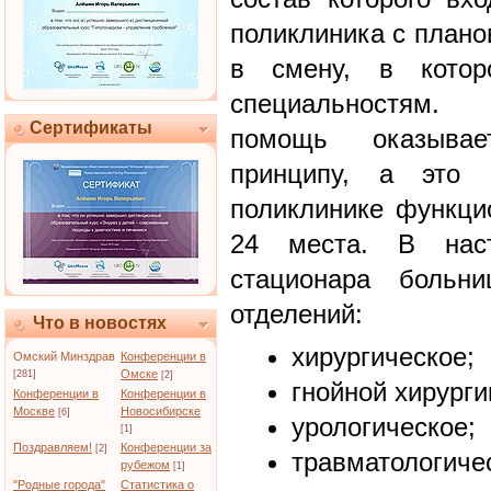
поликлиника с план
в смену, в кото
специальностям. А
Сертификаты
помощь оказывае
принципу, а это 
поликлинике функци
24 места. В нас
стационара больн
отделений:
Что в новостях
хирургическое;
Омский Минздрав
Конференции в
Омске
[281]
[2]
гнойной хирурги
Конференции в
Конференции в
Москве
Новосибирске
[6]
урологическое;
[1]
Поздравляем!
Конференции за
[2]
травматологиче
рубежом
[1]
"Родные города"
Статистика о