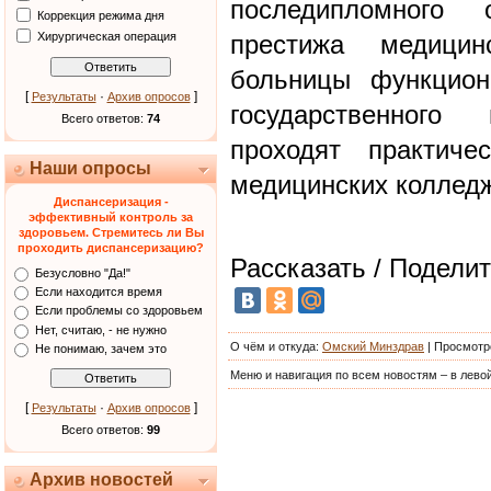
последипломного
Коррекция режима дня
Хирургическая операция
престижа медици
больницы функцион
[
·
]
Результаты
Архив опросов
государственного 
Всего ответов:
74
проходят практиче
Наши опросы
медицинских коллед
Диспансеризация -
эффективный контроль за
здоровьем. Стремитесь ли Вы
проходить диспансеризацию?
Рассказать / Поделит
Безусловно "Да!"
Если находится время
Если проблемы со здоровьем
Нет, считаю, - не нужно
О чём и откуда
:
Омский Минздрав
|
Просмотр
Не понимаю, зачем это
Меню и навигация по всем новостям – в левой
[
·
]
Результаты
Архив опросов
Всего ответов:
99
Архив новостей