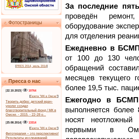
За последние пят
проведён ремонт,
Фотостраницы
оборудование экспер
для отделения реаним
Ежедневно в БСМП
от 100 до 130 чело
обращений состави
[
PRES 2014, июль 2014
]
месяцев текущего г
Пресса о нас
более 19,5 тыс. паци
[
22.10.2015
]
10764
[
Газета "МК в Омске"
]
Ежегодно в БСМ
Творить добро: детский врач-
уролог создал
выполняется более 
благотворительный фонд / МК в
Омске. - 2015. - 22-28 о...
носят неотложный 
[
25.08.2014
]
13314
первыми в Омс
[
Газета "МК в Омске"
]
Фитотерапия – это перспективно!
Результаты исследований