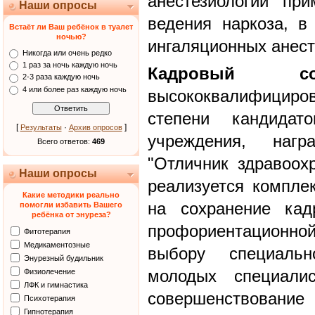
анестезиологии пр
Наши опросы
ведения наркоза, в
Встаёт ли Ваш ребёнок в туалет
ночью?
ингаляционных анест
Никогда или очень редко
1 раз за ночь каждую ночь
Кадровый с
2-3 раза каждую ночь
4 или более раз каждую ночь
высококвалифициро
степени кандида
[
·
]
Результаты
Архив опросов
учреждения, наг
Всего ответов:
469
"Отличник здравоох
Наши опросы
реализуется компле
Какие методики реально
на сохранение кад
помогли избавить Вашего
ребёнка от энуреза?
профориентационно
Фитотерапия
Медикаментозные
выбору специальн
Энурезный будильник
молодых специали
Физиолечение
ЛФК и гимнастика
совершенствован
Психотерапия
Гипнотерапия