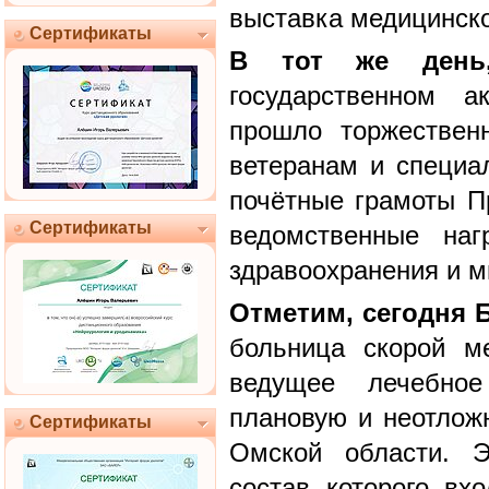
выставка медицинско
Сертификаты
В тот же день
государственном а
прошло торжествен
ветеранам и специ
почётные грамоты П
Сертификаты
ведомственные наг
здравоохранения и м
Отметим, сегодня
больница скорой 
ведущее лечебное
плановую и неотло
Сертификаты
Омской области. Э
состав которого вх