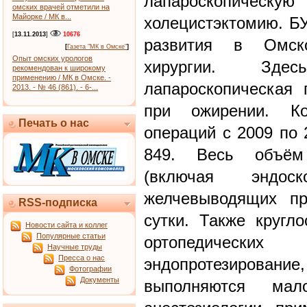
лапароскопич
омских врачей отметили на
Майорке / МК в...
холецистэктомию. 
[
13.11.2013
]
10676
развития в Омско
[
Газета "МК в Омске"
]
Опыт омских урологов
хирургии. Зде
рекомендован к широкому
применению / МК в Омске. -
лапароскопическая 
2013. - № 46 (861). - 6-...
при ожирении. Кол
Печать о нас
операций с 2009 по 
849. Весь объём 
(включая эндос
желчевыводящих пр
RSS-подписка
сутки. Также кругл
Новости сайта и коллег
Популярные статьи
ортопедическ
Научные труды
Пресса о нас
эндопротезировани
Фотографии
Документы
выполняются мал