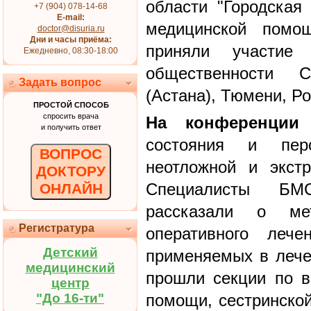
области "Городская
+7 (904) 078-14-68
E-mail:
медицинской пом
doctor@disuria.ru
Дни и часы приёма:
приняли участие 
Ежедневно, 08:30-18:00
общественности Са
Задать вопрос
(Астана), Тюмени, Р
ПРОСТОЙ СПОСОБ
спросить врача
На конференции
и получить ответ
состояния и перс
ВОПРОС
неотложной и экст
ДОКТОРУ
Специалисты БМС
ОНЛАЙН
рассказали о мет
Регистратура
оперативного лече
Детский
применяемых в лече
медицинский
прошли секции по в
центр
"До 16-ти"
помощи, сестринско