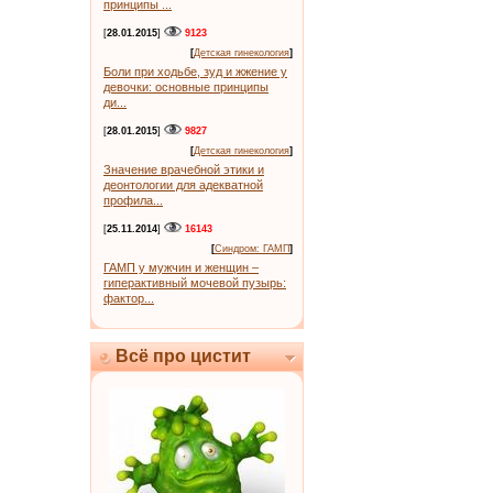
принципы ...
[
28.01.2015
]
9123
[
Детская гинекология
]
Боли при ходьбе, зуд и жжение у
девочки: основные принципы
ди...
[
28.01.2015
]
9827
[
Детская гинекология
]
Значение врачебной этики и
деонтологии для адекватной
профила...
[
25.11.2014
]
16143
[
Синдром: ГАМП
]
ГАМП у мужчин и женщин –
гиперактивный мочевой пузырь:
фактор...
Всё про цистит