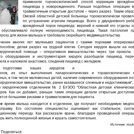
применили торокоскопический способ коррекции врождённ
пищевода у новорожденного. Раньше подобные операции в
травматичным открытым доступом – через разрез. Таким образ
Омской областной детской больницы торокоскопически прове
по устранению атрезии пищевода. Всего у двухдневного реб
врождённый порок пищевода: верхний и нижний его отделы з
 обуславливало полную непроходимость пищевода. Такая патология пр
угрозу для жизни малыша и требовала скорейшего медвмешательства.
чение многих лет маленьких пациентов с такими пороками оперирова
пособом, делая разрез на грудной клетке. Сегодня хирурги вышли на но
ирургической помощи – оперативное вмешательство через три прокола
го оборудования и инструментария хирурги разобщили пищевод, пере
ела и наложили анастомоз, соединив пищевод с желудком.
одготовки наших хирургов и
логов, их опыт выполнения лапароскопических и торакоскопических 
ных, в том числе маловесных детей, наличие современного оборудования по
хирургическое вмешательство, ранее казавшееся сложным и недостижимым", 
 хирургическим отделением № 2 БУЗОО "Областная детская клиническа
ров. Как он добавил, раньше такие операции делали открытым доступом,
ется большими рисками и травматизмом для пациента.
ее
время малыш находится в отделении, где получает необходимую медп
правку. Его состояние специалисты оценивают как стабильное, соотв
ционному периоду. Как рассказали врачи, благодаря проведённой опера
рь жить полноценной жизнью и кушать самостоятельно.
Источник: mzdr
/ Поделиться: