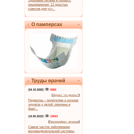
Здоровые органы и процесс
пищеварения: 12 простых
советов для уст...
О памперсах
Труды врачей
[
04.10.2020
]
5684
[
Энурез: что делать?
]
Педиатры – родителям о ночном
энурезе у детей: причины и
факт...
[
10.05.2015
]
10043
[
Пиелонефрит: лечение
]
Самое частое заболевание
мочевыделительной системы: