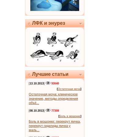
ЛФК и энурез
Лучшие статьи
[
13.10.2013
]
93040
[
Остаточная моча
]
Остаточная моча: клиническое
значение, методы определения
объё...
[
08.10.2013
]
77308
[
Боль в мошонке
]
Боль в мошонке: перекрут яичка,
перекрут гидатиды яичка у
маль...