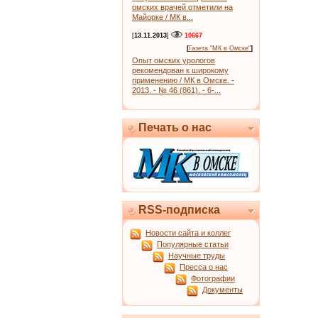
омских врачей отметили на
Майорке / МК в...
[
13.11.2013
]
10667
[
Газета "МК в Омске"
]
Опыт омских урологов
рекомендован к широкому
применению / МК в Омске. -
2013. - № 46 (861). - 6-...
Печать о нас
RSS-подписка
Новости сайта и коллег
Популярные статьи
Научные труды
Пресса о нас
Фотографии
Документы