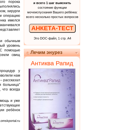
ого порока
и всего 1 шаг выяснить
ыполнялись
состояние функции
ом, хирурги
мочеиспускания Вашего ребёнка:
ли операцию
всего несколько простых вопросов
ёнка имелся
аканчивался
АНКЕТА-ТЕСТ
едставляет
Это DOC-файл, 1 стр. А4
ли обычным
вый уровень
. С помощью
Лечим энурез
секли свищ
Антиква Рапид
процедур у
зволили нам
– рассказал
я больница"
 что всегда
омощь и уже
етствующее
ции ребёнок
.omskportal.ru