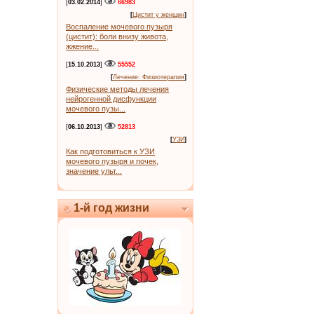
[
03.02.2014
]
66983
[
Цистит у женщин
]
Воспаление мочевого пузыря
(цистит): боли внизу живота,
жжение...
[
15.10.2013
]
55552
[
Лечение: Физиотерапия
]
Физические методы лечения
нейрогенной дисфункции
мочевого пузы...
[
06.10.2013
]
52813
[
УЗИ
]
Как подготовиться к УЗИ
мочевого пузыря и почек,
значение ульт...
1-й год жизни