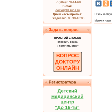
+7 (904) 078-14-68
E-mail:
doctor@disuria.ru
Дни и часы приёма:
О чём и отку
Ежедневно, 08:30-18:00
Меню и навиг
Задать вопрос
ПРОСТОЙ СПОСОБ
спросить врача
и получить ответ
ВОПРОС
ДОКТОРУ
ОНЛАЙН
Регистратура
Детский
медицинский
центр
"До 16-ти"