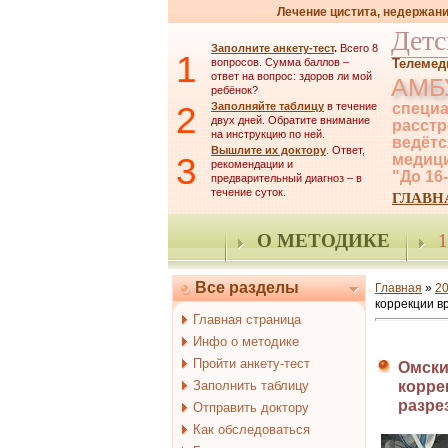
Лечение цистита, недержани
Детс
Заполните анкету-тест
.
Всего 8
1
вопросов. Сумма баллов –
Телемед
ответ на вопрос: здоров ли мой
АМБ
ребёнок?
2
Заполняйте таблицу
в течение
специа
двух дней. Обратите внимание
расстр
на инструкцию по ней.
ведётс
Вышлите их доктору
. Ответ,
3
медици
рекомендации и
"До 16
предварительный диагноз – в
течение суток.
ГЛАВН
О МЕТОДИКЕ
1
Все разделы
Главная
»
2
коррекции в
Главная страница
Инфо о методике
Пройти анкету-тест
Омски
Заполнить таблицу
корре
разре
Отправить доктору
Как обследоваться