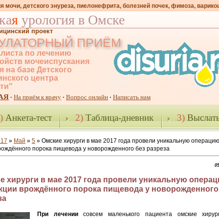
я мочи, детского энуреза, пиелонефрита, болезней почек, фимоза, варико
ка
я
урология в Омске
ицинский проект
УЛАТОРНЫЙ ПРИЁМ
листа по лечению
ойств мочеиспускания
я на базе Детского
нского центра
-ти"
АЯ
На приём к врачу
Вопрос онлайн
Написать нам
·
·
·
)
Анкета-тест
2)
Таблица-дневник
3)
Выслать
017
»
Май
»
5
» Омские хирурги в мае 2017 года провели уникальную операцию
рождённого порока пищевода у новорожденного без разреза
05
е хирурги в мае 2017 года провели уникальную опера
кции врождённого порока пищевода у новорожденного
за
При лечении
совсем маленького пациента омские хирур