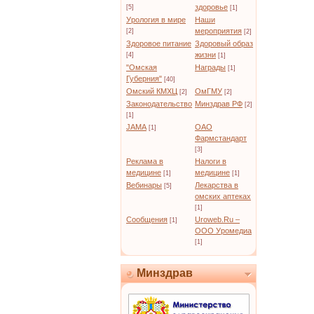
здоровье
[5]
[1]
Урология в мире
Наши
мероприятия
[2]
[2]
Здоровое питание
Здоровый образ
жизни
[4]
[1]
"Омская
Награды
[1]
Губерния"
[40]
Омский КМХЦ
ОмГМУ
[2]
[2]
Законодательство
Минздрав РФ
[2]
[1]
JAMA
ОАО
[1]
Фармстандарт
[3]
Реклама в
Налоги в
медицине
медицине
[1]
[1]
Вебинары
Лекарства в
[5]
омских аптеках
[1]
Сообщения
Uroweb.Ru –
[1]
ООО Уромедиа
[1]
Минздрав