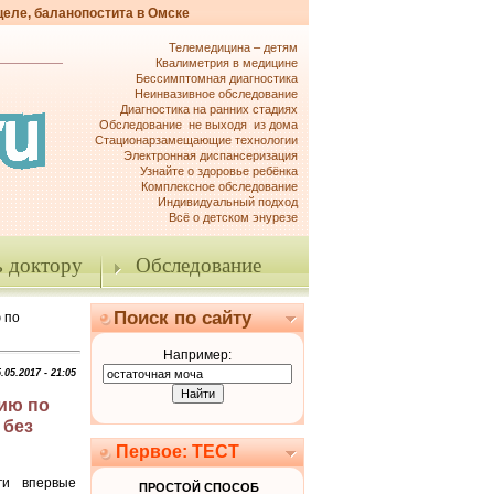
целе, баланопостита в Омске
Телемедицина – детям
Квалиметрия в медицине
Бессимптомная диагностика
Неинвазивное обследование
Диагностика на ранних стадиях
Обследование не выходя из дома
Стационарзамещающие технологии
Электронная диспансеризация
Узнайте о здоровье ребёнка
Комплексное обследование
Индивидуальный подход
Всё о детском энурезе
 доктору
Обследование
Поиск по сайту
 по
Например:
.05.2017 - 21:05
цию по
 без
Первое: ТЕСТ
ги впервые
ПРОСТОЙ СПОСОБ