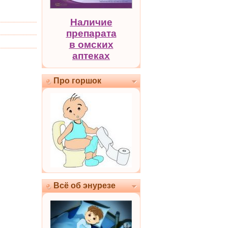
Наличие
препарата
в омских
аптеках
Про горшок
Всё об энурезе