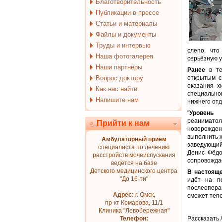
Благотворительность
Публикации в прессе
Статьи и материалы
Файлы и документы
Труды и интервью
слепо, что
Наша фотогалерея
серьёзную 
Наши партнёры
Ранее
в те
Вопрос доктору
открытым с
оказания х
Как нас найти
специально
Напишите нам
нижнего отд
"
Уровень
п
реанимато
Прийти к нам
новорожден
выполнить 
Амбулаторный приём
заведующий
специалиста по лечению
Денис Фёдо
расстройств мочеиспускания
сопровожда
ведётся на базе
Детского медицинского центра
В настоящ
"До 16-ти"
идёт на по
послеопера
Адрес:
г. Омск,
сможет тепе
пр-кт Комарова, 11/1
Клиника "Левобережная"
Телефон:
Рассказать 