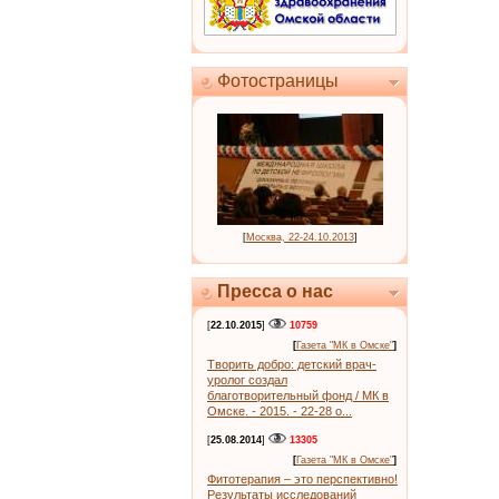
Фотостраницы
[
Москва, 22-24.10.2013
]
Пресса о нас
[
22.10.2015
]
10759
[
Газета "МК в Омске"
]
Творить добро: детский врач-
уролог создал
благотворительный фонд / МК в
Омске. - 2015. - 22-28 о...
[
25.08.2014
]
13305
[
Газета "МК в Омске"
]
Фитотерапия – это перспективно!
Результаты исследований