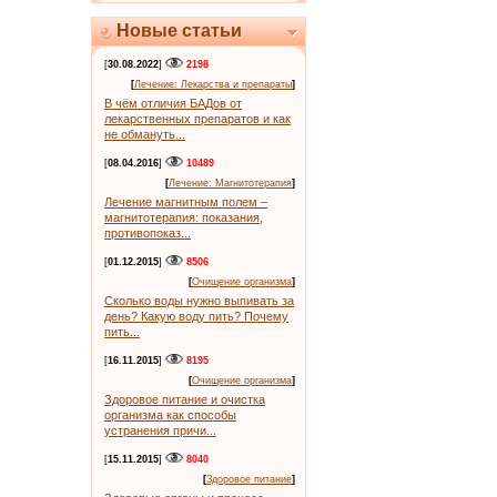
Новые статьи
[
30.08.2022
]
2198
[
Лечение: Лекарства и препараты
]
В чём отличия БАДов от
лекарственных препаратов и как
не обмануть...
[
08.04.2016
]
10489
[
Лечение: Магнитотерапия
]
Лечение магнитным полем –
магнитотерапия: показания,
противопоказ...
[
01.12.2015
]
8506
[
Очищение организма
]
Сколько воды нужно выпивать за
день? Какую воду пить? Почему
пить...
[
16.11.2015
]
8195
[
Очищение организма
]
Здоровое питание и очистка
организма как способы
устранения причи...
[
15.11.2015
]
8040
[
Здоровое питание
]