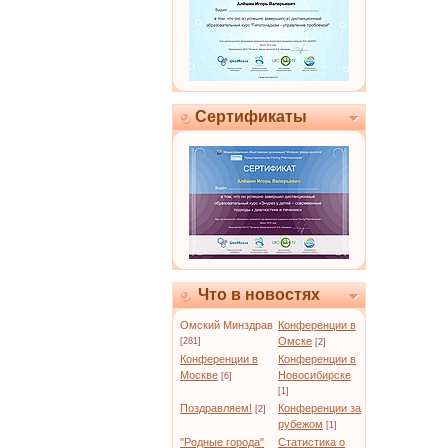
Сертификаты
Что в новостях
Омский Минздрав
Конференции в
Омске
[281]
[2]
Конференции в
Конференции в
Москве
Новосибирске
[6]
[1]
Поздравляем!
Конференции за
[2]
рубежом
[1]
"Родные города"
Статистика о