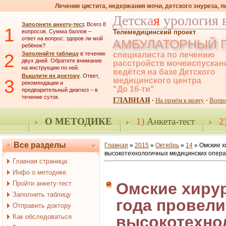
Лечение цистита, недержания мочи, детского энуреза, 
Детска
я
урология 
Заполните анкету-тест
.
Всего 8
1
вопросов. Сумма баллов –
Телемедицинский проект
ответ на вопрос: здоров ли мой
АМБУЛАТОРНЫЙ 
ребёнок?
2
Заполняйте таблицу
в течение
специалиста по лечению
двух дней. Обратите внимание
расстройств мочеиспускан
на инструкцию по ней.
ведётся на базе Детского
Вышлите их доктору
. Ответ,
3
медицинского центра
рекомендации и
"До 16-ти"
предварительный диагноз – в
течение суток.
ГЛАВНАЯ
На приём к врачу
Вопр
·
·
О МЕТОДИКЕ
1)
Анкета-тест
2
Все разделы
Главная
»
2015
»
Октябрь
»
14
» Омские х
высокотехнологичных медицинских опер
Главная страница
Инфо о методике
Пройти анкету-тест
Омские хирур
Заполнить таблицу
года провели
Отправить доктору
Как обследоваться
высокотехно