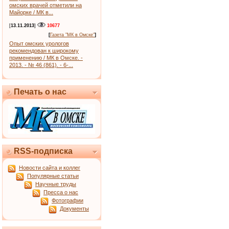
омских врачей отметили на
Майорке / МК в...
[
13.11.2013
]
10677
[
Газета "МК в Омске"
]
Опыт омских урологов
рекомендован к широкому
применению / МК в Омске. -
2013. - № 46 (861). - 6-...
Печать о нас
RSS-подписка
Новости сайта и коллег
Популярные статьи
Научные труды
Пресса о нас
Фотографии
Документы