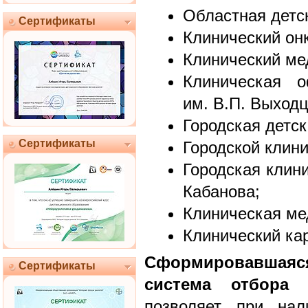
Областная детс
Сертификаты
Клинический он
Клинический ме
Клиническая о
им. В.П. Выходц
Городская детс
Сертификаты
Городской клин
Городская клин
Кабанова;
Клиническая ме
Клинический ка
Сформировавшаяс
Сертификаты
система отбора 
позволяет при нал