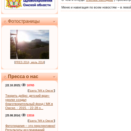
Меню и навигация по всем новостям – в левой
Фотостраницы
[
PRES 2014, июль 2014
]
Пресса о нас
[
22.10.2015
]
10765
[
Газета "МК в Омске"
]
Творить добро: детский врач-
уролог создал
благотворительный фонд / МК в
Омске. - 2015. - 22-28 о...
[
25.08.2014
]
13316
[
Газета "МК в Омске"
]
Фитотерапия – это перспективно!
Результаты исследований