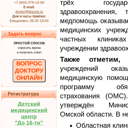
трёх государ
+7 (904) 078-14-68
E-mail:
здравоохранения,
doctor@disuria.ru
Дни и часы приёма:
медпомощь оказывае
Ежедневно, 08:30-18:00
медицинских учреж
Задать вопрос
частных клиник
ПРОСТОЙ СПОСОБ
учреждении здравоо
спросить врача
и получить ответ
Также отметим, 
ВОПРОС
учреждений оказы
ДОКТОРУ
медицинскую помощ
ОНЛАЙН
программу обяз
Регистратура
страхования (ОМС)
Детский
утверждён Минис
медицинский
Омской области. В н
центр
"До 16-ти"
Областная клин