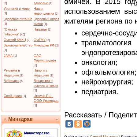
омичей. В 2015 го
здоровье
[5]
[1]
Урология в мире
Наши
использованием выс
мероприятия
[2]
[2]
жителям региона по 
Здоровое питание
Здоровый образ
жизни
[4]
[1]
"Омская
Награды
[1]
сердечно-сосуди
Губерния"
[40]
Омский КМХЦ
ОмГМУ
[2]
[2]
травматолог
Законодательство
Минздрав РФ
[2]
эндопротезиров
[1]
JAMA
ОАО
[1]
онкология;
Фармстандарт
[3]
офтальмология;
Реклама в
Налоги в
медицине
медицине
[1]
[1]
нейрохирургия;
Вебинары
Лекарства в
[5]
омских аптеках
педиатрия.
[1]
Сообщения
Uroweb.Ru –
[1]
ООО Уромедиа
[1]
Рассказать / Поделит
Минздрав
О чём и откуда
:
Омский Минздрав
|
Просмотр