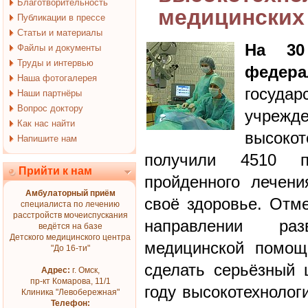
Благотворительность
медицинских
Публикации в прессе
Статьи и материалы
На 30
Файлы и документы
Труды и интервью
федер
Наша фотогалерея
госуд
Наши партнёры
Вопрос доктору
учреж
Как нас найти
высок
Напишите нам
получили 4510 п
Прийти к нам
пройденного лечен
Амбулаторный приём
своё здоровье. Отме
специалиста по лечению
расстройств мочеиспускания
направлении разв
ведётся на базе
Детского медицинского центра
медицинской помощ
"До 16-ти"
сделать серьёзный 
Адрес:
г. Омск,
пр-кт Комарова, 11/1
году высокотехноло
Клиника "Левобережная"
Телефон: