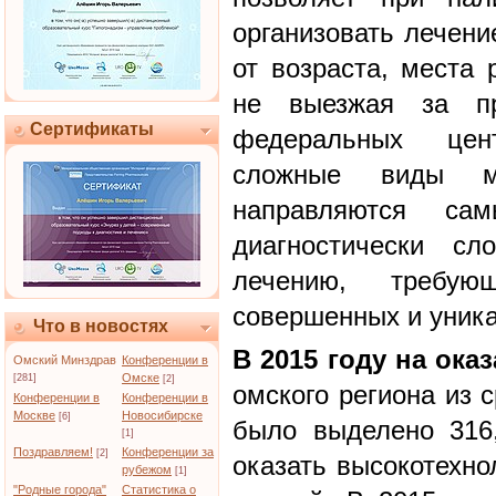
организовать лечени
от возраста, места 
не выезжая за п
Сертификаты
федеральных цен
сложные виды ме
направляются са
диагностически сл
лечению, требую
совершенных и уника
Что в новостях
В 2015 году на ок
Омский Минздрав
Конференции в
Омске
[281]
[2]
омского региона из 
Конференции в
Конференции в
Москве
Новосибирске
[6]
было выделено 316,
[1]
Поздравляем!
Конференции за
[2]
оказать высокотехно
рубежом
[1]
"Родные города"
Статистика о