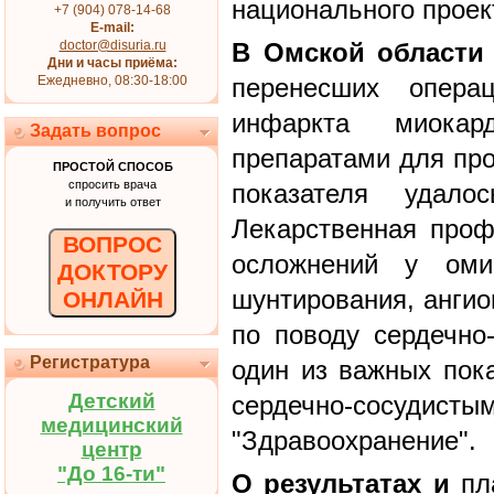
национального проек
+7 (904) 078-14-68
E-mail:
doctor@disuria.ru
В Омской области
Дни и часы приёма:
Ежедневно, 08:30-18:00
перенесших опера
инфаркта миокар
Задать вопрос
препаратами для про
ПРОСТОЙ СПОСОБ
спросить врача
показателя удал
и получить ответ
Лекарственная проф
ВОПРОС
осложнений у омич
ДОКТОРУ
шунтирования, ангио
ОНЛАЙН
по поводу сердечно
Регистратура
один из важных пок
Детский
сердечно-сосудисты
медицинский
"Здравоохранение".
центр
"До 16-ти"
О результатах и
пла