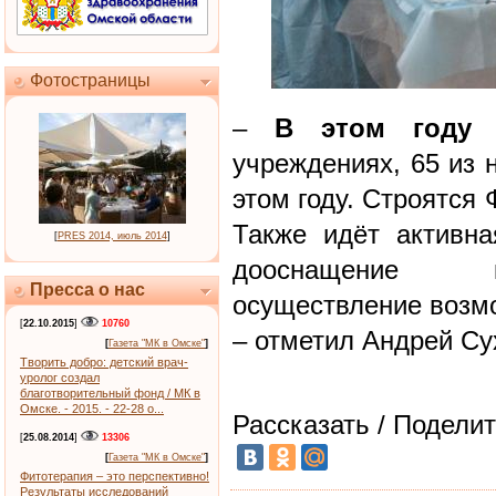
Фотостраницы
–
В этом году
н
учреждениях, 65 из 
этом году. Строятся
Также идёт активн
[
PRES 2014, июль 2014
]
дооснащение к
Пресса о нас
осуществление возмо
[
22.10.2015
]
10760
– отметил Андрей Су
[
Газета "МК в Омске"
]
Творить добро: детский врач-
уролог создал
благотворительный фонд / МК в
Омске. - 2015. - 22-28 о...
Рассказать / Поделит
[
25.08.2014
]
13306
[
Газета "МК в Омске"
]
Фитотерапия – это перспективно!
Результаты исследований