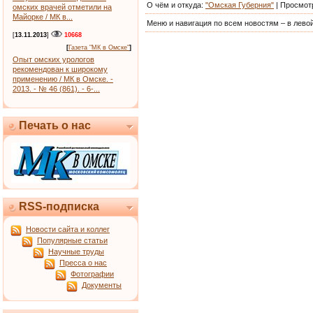
О чём и откуда
:
"Омская Губерния"
|
Просмот
омских врачей отметили на
Майорке / МК в...
Меню и навигация по всем новостям – в левой
[
13.11.2013
]
10668
[
Газета "МК в Омске"
]
Опыт омских урологов
рекомендован к широкому
применению / МК в Омске. -
2013. - № 46 (861). - 6-...
Печать о нас
RSS-подписка
Новости сайта и коллег
Популярные статьи
Научные труды
Пресса о нас
Фотографии
Документы