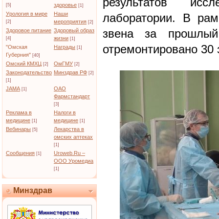
результатов исс
здоровье
[5]
[1]
Урология в мире
Наши
лаборатории. В рам
мероприятия
[2]
[2]
звена за прошлый
Здоровое питание
Здоровый образ
жизни
[4]
[1]
отремонтировано 30 
"Омская
Награды
[1]
Губерния"
[40]
Омский КМХЦ
ОмГМУ
[2]
[2]
Законодательство
Минздрав РФ
[2]
[1]
JAMA
ОАО
[1]
Фармстандарт
[3]
Реклама в
Налоги в
медицине
медицине
[1]
[1]
Вебинары
Лекарства в
[5]
омских аптеках
[1]
Сообщения
Uroweb.Ru –
[1]
ООО Уромедиа
[1]
Минздрав