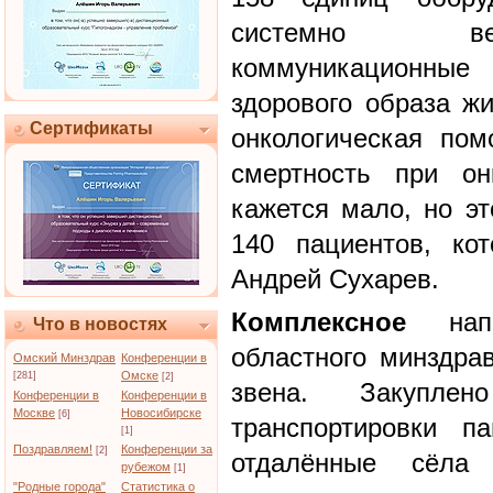
системно ве
коммуникационны
здорового образа ж
Сертификаты
онкологическая по
смертность при он
кажется мало, но эт
140 пациентов, ко
Андрей Сухарев.
Комплексное
напр
Что в новостях
областного минздра
Омский Минздрав
Конференции в
Омске
[281]
[2]
звена. Закупле
Конференции в
Конференции в
Москве
Новосибирске
[6]
транспортировки п
[1]
Поздравляем!
Конференции за
[2]
отдалённые сёла
рубежом
[1]
"Родные города"
Статистика о