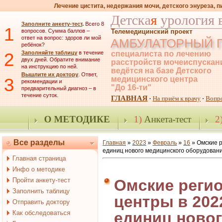
Лечение цистита, недержания мочи, детского энуреза, 
Детска
я
урология 
Заполните анкету-тест
.
Всего 8
1
вопросов. Сумма баллов –
Телемедицинский проект
ответ на вопрос: здоров ли мой
АМБУЛАТОРНЫЙ 
ребёнок?
2
Заполняйте таблицу
в течение
специалиста по лечению
двух дней. Обратите внимание
расстройств мочеиспускан
на инструкцию по ней.
ведётся на базе Детского
Вышлите их доктору
. Ответ,
3
медицинского центра
рекомендации и
"До 16-ти"
предварительный диагноз – в
течение суток.
ГЛАВНАЯ
На приём к врачу
Вопр
·
·
О МЕТОДИКЕ
1)
Анкета-тест
2
Все разделы
Главная
»
2023
»
Февраль
»
16
» Омские р
единиц нового медицинского оборудован
Главная страница
Инфо о методике
Пройти анкету-тест
Омские реги
Заполнить таблицу
центры в 202
Отправить доктору
Как обследоваться
единиц ново