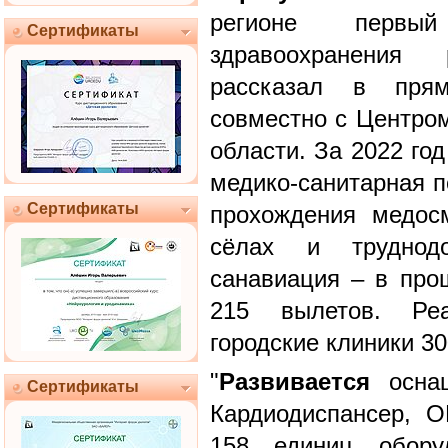
регионе первый
Сертификаты
здравоохранения
рассказал в прям
совместно с Центро
области. За 2022 го
медико-санитарная п
Сертификаты
прохождения медос
сёлах и труднодо
санавиация – в про
215 вылетов. Ре
городские клиники 30
"
Развивается
оснащ
Сертификаты
Кардиодиспансер, 
158 единиц обору