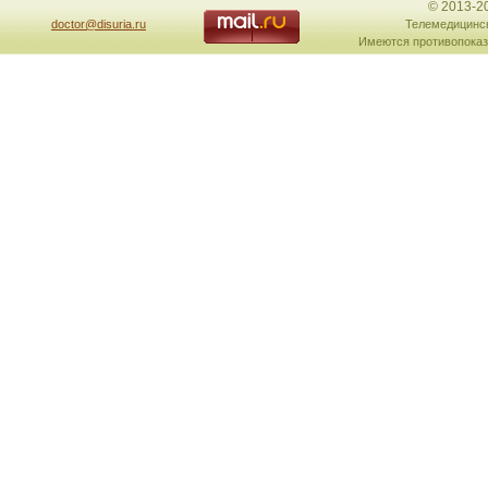
© 2013-2
doctor@disuria.ru
Телемедицинск
Имеются противопоказ