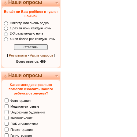
Наши опросы
Встаёт ли Ваш ребёнок в туалет
ночью?
Никогда или очень редко
1 раз за ночь каждую ночь
2-3 раза каждую ночь
4 или более раз каждую ночь
[
·
]
Результаты
Архив опросов
Всего ответов:
469
Наши опросы
Какие методики реально
помогли избавить Вашего
ребёнка от энуреза?
Фитотерапия
Медикаментозные
Энурезный будильник
Физиолечение
ЛФК и гимнастика
Психотерапия
Гипнотерапия