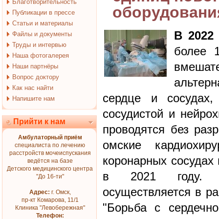
Благотворительность
оборудовани
Публикации в прессе
Статьи и материалы
В 2022
Файлы и документы
Труды и интервью
более 1
Наша фотогалерея
вмешат
Наши партнёры
Вопрос доктору
альтерн
Как нас найти
сердце и сосудах,
Напишите нам
сосудистой и нейрох
Прийти к нам
проводятся без разр
Амбулаторный приём
омские кардиохир
специалиста по лечению
расстройств мочеиспускания
коронарных сосудах 
ведётся на базе
Детского медицинского центра
в 2021 году. О
"До 16-ти"
осуществляется в р
Адрес:
г. Омск,
пр-кт Комарова, 11/1
"Борьба с сердечно
Клиника "Левобережная"
Телефон: