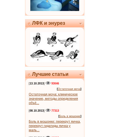
ЛФК и энурез
Лучшие статьи
[
13.10.2013
]
93046
[
Остаточная моча
]
Остаточная моча: клиническое
значение, методы определения
объё...
[
08.10.2013
]
77313
[
Боль в мошонке
]
Боль в мошонке: перекрут яичка,
перекрут гидатиды яичка у
маль...