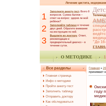
Лечение цистита, недержани
Детс
Заполните анкету-тест
.
Всего 8
1
вопросов. Сумма баллов –
Телемед
ответ на вопрос: здоров ли мой
АМБ
ребёнок?
2
Заполняйте таблицу
в течение
специа
двух дней. Обратите внимание
расстр
на инструкцию по ней.
ведётс
Вышлите их доктору
. Ответ,
3
медици
рекомендации и
"До 16
предварительный диагноз – в
течение суток.
ГЛАВН
О МЕТОДИКЕ
1
Все разделы
Главная
»
2
принимает н
Главная страница
Инфо о методике
Пройти анкету-тест
Омски
Заполнить таблицу
году 
медик
Отправить доктору
Как обследоваться