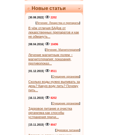
Новые статьи
[
30.08.2022
]
2202
[
Лечение: Лекарства и препараты
]
В чём отличия БАДов от
лекарственных препаратов и как
не обмануть...
[
08.04.2016
]
10496
[
Лечение: Магнитотерапия
]
Лечение магнитным полем –
магнитотерапия: показания,
противопоказ...
[
01.12.2015
]
8511
[
Очищение организма
]
Сколько воды нужно выпивать за
день? Какую воду пить? Почему
пить...
[
16.11.2015
]
8202
[
Очищение организма
]
Здоровое питание и очистка
организма как способы
устранения причи...
[
15.11.2015
]
8047
[
Здоровое питание
]