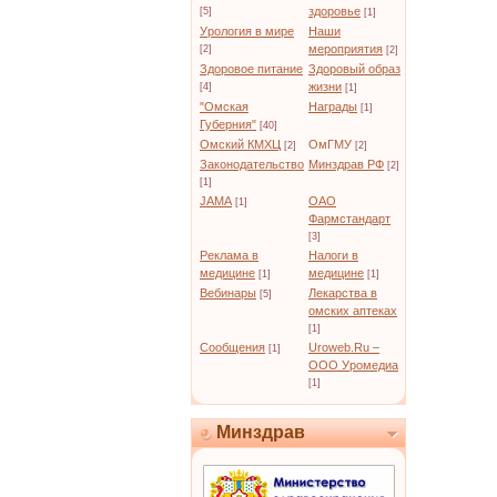
здоровье
[5]
[1]
Урология в мире
Наши
мероприятия
[2]
[2]
Здоровое питание
Здоровый образ
жизни
[4]
[1]
"Омская
Награды
[1]
Губерния"
[40]
Омский КМХЦ
ОмГМУ
[2]
[2]
Законодательство
Минздрав РФ
[2]
[1]
JAMA
ОАО
[1]
Фармстандарт
[3]
Реклама в
Налоги в
медицине
медицине
[1]
[1]
Вебинары
Лекарства в
[5]
омских аптеках
[1]
Сообщения
Uroweb.Ru –
[1]
ООО Уромедиа
[1]
Минздрав