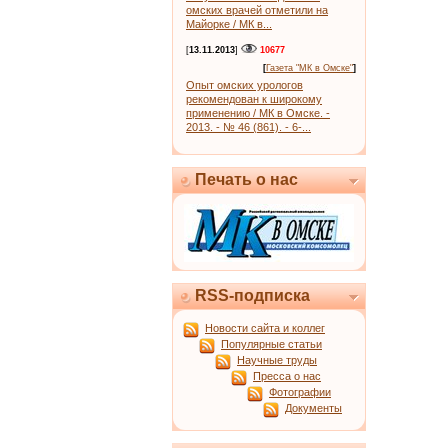
омских врачей отметили на
Майорке / МК в...
[
13.11.2013
]
10677
[
Газета "МК в Омске"
]
Опыт омских урологов
рекомендован к широкому
применению / МК в Омске. -
2013. - № 46 (861). - 6-...
Печать о нас
RSS-подписка
Новости сайта и коллег
Популярные статьи
Научные труды
Пресса о нас
Фотографии
Документы