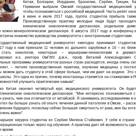
Китая, Болгарии, Иордании, Бразилии, Сербии, Греции, К
Германии выбрали Омский государственный медицинский у
чтобы познакомиться с российской медициной. Часть ребят нач
в июне и июле 2017 года, группа студентов прибыла также
Производственную практику молодые люди будут проходит
клиническом онкологическом диспансере, родильном 
м кожно-венерологическом диспансере. 8 августа 2017 году в конференц
встреча-знакомство руководства университета с иностранными студентами.
ударственный медицинский университет ежегодно принимает студенто
17 году к нам приехали 11 человек из дальнего зарубежья и 10 – из ближн
 стать онкологом, некоторые – акушерами-гинекологами и дермат
ировал и.о. ректора ОмГМУ, д.м.н., проф. Виталий Александрович О
ьные программы университетов разных стран расходятся, иногда очень силь
няет, – летняя производственная практика, изучение медицины у постел
ы можем дать студенту в этой сфере больше, чем им дают на родине. Это 
школы. Это одна из причин, почему иностранцы стремятся на стажировки в Р
ожностей улучшить практические навыки".
з Китая окончил четвёртый курс медицинского университета. Он буде
 Клиническом онкологическом диспансере. "Мне интересно познакомиться с
 узнать, чем она отличается от китайской. Я занимаюсь исследованиями в 
отел бы больше узнать об опыте лечения данной патологии в Омске, – расс
вление будущего, поскольку сейчас большая смертность от рака, мне бы хот
очень важно".
арьере хирурга студентка из Сербии Милена Стайкович. У себя в стране
перационную только через год обучения. А практика дает ей возможность сде
е время.