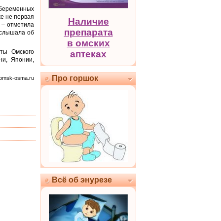
 беременных
же не первая
Наличие
 – отметила
препарата
 слышала об
в омских
ты Омского
аптеках
ни, Японии,
Про горшок
 omsk-osma.ru
Всё об энурезе