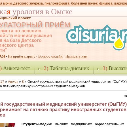
я мочи, детского энуреза, пиелонефрита, болезней почек, фимоза, варико
ка
я
урология в Омске
ицинский проект
УЛАТОРНЫЙ ПРИЁМ
листа по лечению
ойств мочеиспускания
я на базе Детского
нского центра
-ти"
АЯ
На приём к врачу
Вопрос онлайн
Написать нам
·
·
·
)
Анкета-тест
2)
Таблица-дневник
3)
Выслать
017
»
Август
»
8
» Омский государственный медицинский университет (ОмГМУ) 
а летнюю практику иностранных студентов-медиков
08
й государственный медицинский университет (ОмГМУ) 
принимает на летнюю практику иностранных студентов
ов
Студенты-медики
высших медицинских образовательных 