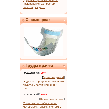
Здоровые органы и процесс
пищеварения: 12 простых
советов для уст...
О памперсах
Труды врачей
[
04.10.2020
]
5690
[
Энурез: что делать?
]
Педиатры – родителям о ночном
энурезе у детей: причины и
факт...
[
10.05.2015
]
10048
[
Пиелонефрит: лечение
]
Самое частое заболевание
мочевыделительной системы: