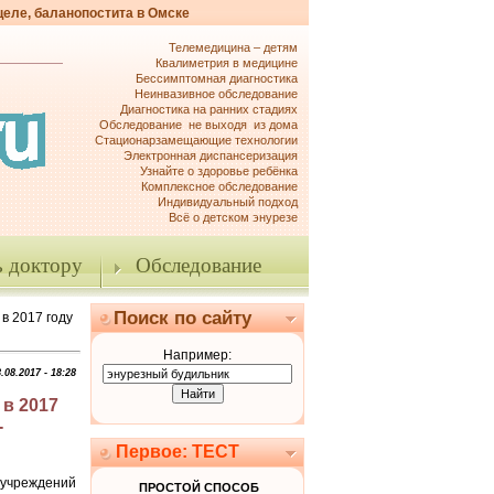
целе, баланопостита в Омске
Телемедицина – детям
Квалиметрия в медицине
Бессимптомная диагностика
Неинвазивное обследование
Диагностика на ранних стадиях
Обследование не выходя из дома
Стационарзамещающие технологии
Электронная диспансеризация
Узнайте о здоровье ребёнка
Комплексное обследование
Индивидуальный подход
Всё о детском энурезе
 доктору
Обследование
Поиск по сайту
в 2017 году
Например:
.08.2017 - 18:28
в 2017
-
Первое: ТЕСТ
учреждений
ПРОСТОЙ СПОСОБ