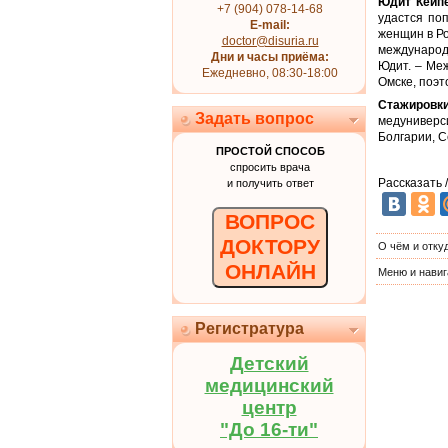
Юдит Кейп
+7 (904) 078-14-68
удастся по
E-mail:
женщин в Ро
doctor@disuria.ru
международн
Дни и часы приёма:
Юдит. – Ме
Ежедневно, 08:30-18:00
Омске, поэт
Стажировк
Задать вопрос
медуниверс
Болгарии, С
ПРОСТОЙ СПОСОБ
спросить врача
Рассказать 
и получить ответ
ВОПРОС
ДОКТОРУ
О чём и отку
ОНЛАЙН
Меню и навиг
Регистратура
Детский
медицинский
центр
"До 16-ти"