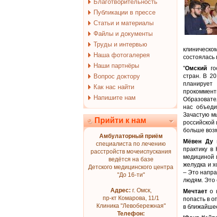
Благотворительность
Публикации в прессе
Статьи и материалы
Файлы и документы
Труды и интервью
клиническо
Наша фотогалерея
состоялась 
Наши партнёры
"
Омский
гос
Вопрос доктору
стран. В 20
планирует
Как нас найти
прокоммент
Напишите нам
Образовател
нас объеди
Зачастую м
Прийти к нам
российской 
больше возм
Амбулаторный приём
Мёвен Ду
и
специалиста по лечению
практику в
расстройств мочеиспускания
медициной и
ведётся на базе
желудка и х
Детского медицинского центра
– Это напра
"До 16-ти"
людям. Это 
Адрес:
г. Омск,
Мечтает
о к
пр-кт Комарова, 11/1
попасть в о
Клиника "Левобережная"
в ближайше
Телефон: