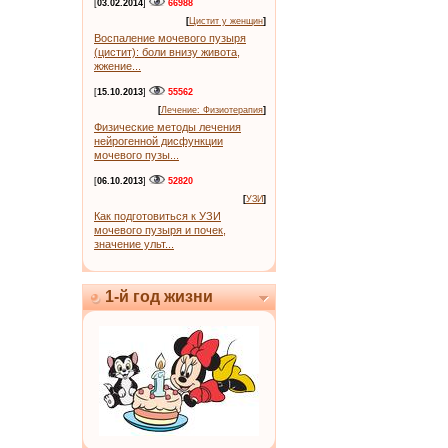
[
03.02.2014
]
66988
[
Цистит у женщин
]
Воспаление мочевого пузыря
(цистит): боли внизу живота,
жжение...
[
15.10.2013
]
55562
[
Лечение: Физиотерапия
]
Физические методы лечения
нейрогенной дисфункции
мочевого пузы...
[
06.10.2013
]
52820
[
УЗИ
]
Как подготовиться к УЗИ
мочевого пузыря и почек,
значение ульт...
1-й год жизни