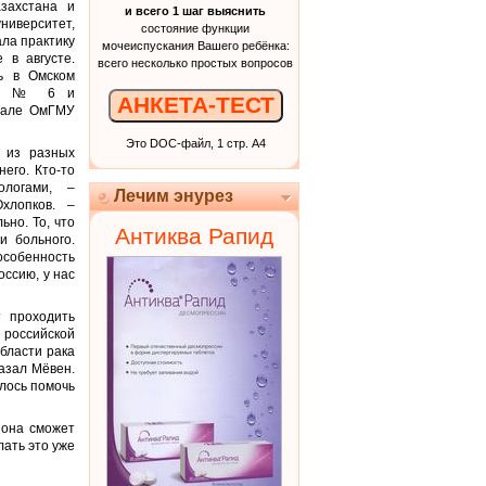
азахстана и
и всего 1 шаг выяснить
ниверситет,
состояние функции
ала практику
мочеиспускания Вашего ребёнка:
 в августе.
всего несколько простых вопросов
ь в Омском
доме № 6 и
АНКЕТА-ТЕСТ
-зале ОмГМУ
Это DOC-файл, 1 стр. А4
в из разных
его. Кто-то
ологами, –
Лечим энурез
хлопков. –
но. То, что
Антиква Рапид
и больного.
особенность
оссию, у нас
т проходить
 российской
области рака
казал Мёвен.
елось помочь
 она сможет
лать это уже