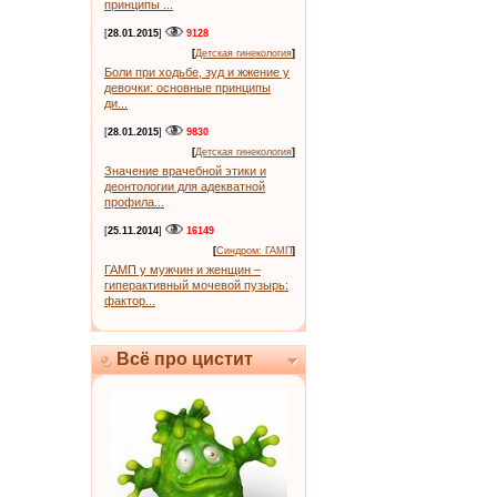
принципы ...
[
28.01.2015
]
9128
[
Детская гинекология
]
Боли при ходьбе, зуд и жжение у
девочки: основные принципы
ди...
[
28.01.2015
]
9830
[
Детская гинекология
]
Значение врачебной этики и
деонтологии для адекватной
профила...
[
25.11.2014
]
16149
[
Синдром: ГАМП
]
ГАМП у мужчин и женщин –
гиперактивный мочевой пузырь:
фактор...
Всё про цистит