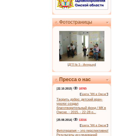
Фотостраницы
[
ДГП № 5 - Интерьер
]
Пресса о нас
[
22.10.2015
]
10765
[
Газета "МК в Омске"
]
Творить добро: детский врач-
уролог создал
благотворительный фонд / МК в
Омске. - 2015. - 22-28 о...
[
25.08.2014
]
13316
[
Газета "МК в Омске"
]
Фитотерапия – это перспективно!
Результаты исследований