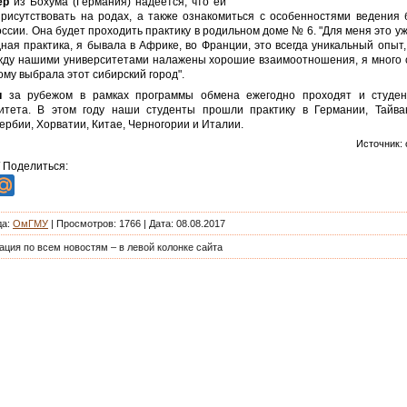
ер
из Бохума (Германия) надеется, что ей
присутствовать на родах, а также ознакомиться с особенностями ведения
ссии. Она будет проходить практику в родильном доме № 6. "Для меня это у
ая практика, я бывала в Африке, во Франции, это всегда уникальный опыт,
жду нашими университетами налажены хорошие взаимоотношения, я много
ому выбрала этот сибирский город".
и
за рубежом в рамках программы обмена ежегодно проходят и студен
итета. В этом году наши студенты прошли практику в Германии, Тайва
ербии, Хорватии, Китае, Черногории и Италии.
Источник:
/ Поделиться:
да
:
ОмГМУ
|
Просмотров
: 1766 | Дата: 08.08.2017
ация по всем новостям – в левой колонке сайта