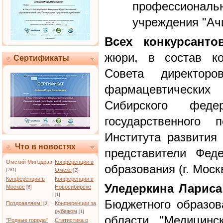
профессиона
учреждения "Ач
Всех конкурсанто
жюри, в состав ко
Сертификаты
Совета директор
фармацевтических 
Сибирского феде
государственного п
Института развития
Что в новостях
представители Феде
Омский Минздрав
Конференции в
образования (г. Моск
Омске
[281]
[2]
Конференции в
Конференции в
Уледеркина Лариса
Москве
Новосибирске
[6]
[1]
Бюджетного образов
Поздравляем!
Конференции за
[2]
рубежом
[1]
области "Медицинс
"Родные города"
Статистика о