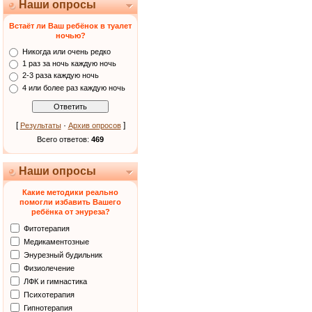
Наши опросы
Встаёт ли Ваш ребёнок в туалет
ночью?
Никогда или очень редко
1 раз за ночь каждую ночь
2-3 раза каждую ночь
4 или более раз каждую ночь
[
·
]
Результаты
Архив опросов
Всего ответов:
469
Наши опросы
Какие методики реально
помогли избавить Вашего
ребёнка от энуреза?
Фитотерапия
Медикаментозные
Энурезный будильник
Физиолечение
ЛФК и гимнастика
Психотерапия
Гипнотерапия