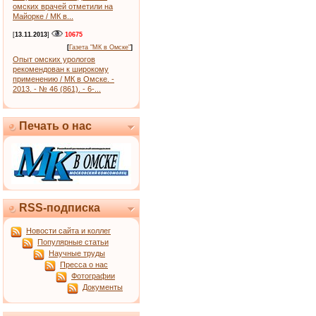
омских врачей отметили на
Майорке / МК в...
[
13.11.2013
]
10675
[
Газета "МК в Омске"
]
Опыт омских урологов
рекомендован к широкому
применению / МК в Омске. -
2013. - № 46 (861). - 6-...
Печать о нас
RSS-подписка
Новости сайта и коллег
Популярные статьи
Научные труды
Пресса о нас
Фотографии
Документы