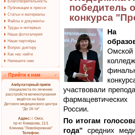
Благотворительность
победитель о
Публикации в прессе
Статьи и материалы
конкурса "Пр
Файлы и документы
Труды и интервью
На 
Наша фотогалерея
образ
Наши партнёры
Вопрос доктору
Омско
Как нас найти
колледж
Напишите нам
финаль
Прийти к нам
конкурс
Амбулаторный приём
участвовали препода
специалиста по лечению
расстройств мочеиспускания
фармацевтических 
ведётся на базе
Детского медицинского центра
России.
"До 16-ти"
Адрес:
г. Омск,
По итогам голосов
пр-кт Комарова, 11/1
Клиника "Левобережная"
года"
средних меди
Телефон: