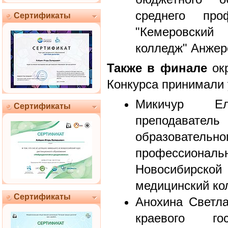
среднего проф
Сертификаты
"Кемеровски
колледж" Анжер
Также в финале
окр
Конкурса принимали 
Микичур Е
Сертификаты
преподаватель 
образователь
профессио
Новосибирско
медицинский ко
Сертификаты
Анохина Светла
краевого гос