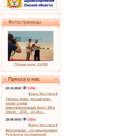
Фотостраницы
[
''Родные города'' (ОНПЗ)
]
Пресса о нас
[
22.10.2015
]
10764
[
Газета "МК в Омске"
]
Творить добро: детский врач-
уролог создал
благотворительный фонд / МК в
Омске. - 2015. - 22-28 о...
[
25.08.2014
]
13314
[
Газета "МК в Омске"
]
Фитотерапия – это перспективно!
Результаты исследований