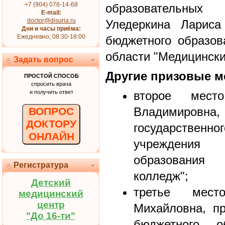
+7 (904) 078-14-68
образовательны
E-mail:
doctor@disuria.ru
Уледеркина Лариса
Дни и часы приёма:
Ежедневно, 08:30-18:00
бюджетного образов
области "Медицински
Задать вопрос
Другие призовые м
ПРОСТОЙ СПОСОБ
спросить врача
и получить ответ
второе мес
Владимиро
ВОПРОС
ДОКТОРУ
государстве
ОНЛАЙН
учреждения
образования
Регистратура
колледж";
Детский
третье мес
медицинский
центр
Михайловна, пр
"До 16-ти"
бюджетного об