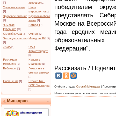
здоровье
[5]
[1]
победителем окруж
Урология в мире
Наши
мероприятия
[2]
[2]
представлять Сиби
Здоровое питание
Здоровый образ
жизни
[4]
[1]
Москве на Всероссий
"Омская
Награды
[1]
Губерния"
[40]
года средних меди
Омский КМХЦ
ОмГМУ
[2]
[2]
образовательных
Законодательство
Минздрав РФ
[2]
[1]
Федерации".
JAMA
ОАО
[1]
Фармстандарт
[3]
Реклама в
Налоги в
медицине
медицине
[1]
[1]
Рассказать / Поделит
Вебинары
Лекарства в
[5]
омских аптеках
[1]
Сообщения
Uroweb.Ru –
[1]
ООО Уромедиа
О чём и откуда
:
Омский Минздрав
|
Просмотр
[1]
Меню и навигация по всем новостям – в левой
Минздрав