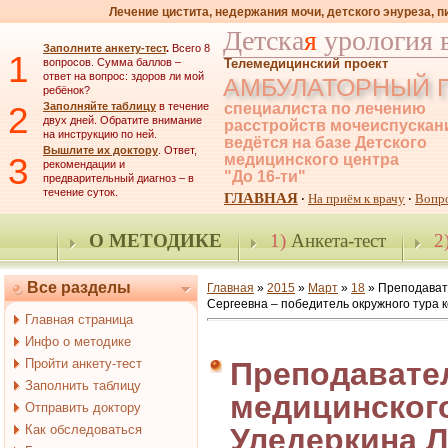
Лечение цистита, недержания мочи, детского энуреза, 
Детска
я
урология 
Заполните анкету-тест
.
Всего 8
1
вопросов. Сумма баллов –
Телемедицинский проект
ответ на вопрос: здоров ли мой
АМБУЛАТОРНЫЙ 
ребёнок?
2
Заполняйте таблицу
в течение
специалиста по лечению
двух дней. Обратите внимание
расстройств мочеиспускан
на инструкцию по ней.
ведётся на базе Детского
Вышлите их доктору
. Ответ,
3
медицинского центра
рекомендации и
"До 16-ти"
предварительный диагноз – в
течение суток.
ГЛАВНАЯ
На приём к врачу
Вопр
·
·
О МЕТОДИКЕ
1)
Анкета-тест
2
Все разделы
Главная
»
2015
»
Март
»
18
» Преподават
Сергеевна – победитель окружного тура к
Главная страница
Инфо о методике
Пройти анкету-тест
Преподавате
Заполнить таблицу
медицинског
Отправить доктору
Как обследоваться
Уледеркина Л